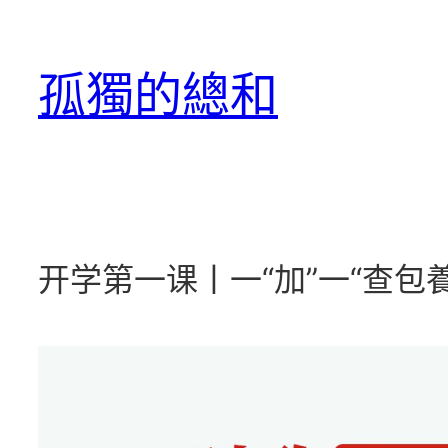
跳
至
孤獨的總和
主
要
內
容
开学第一课丨一“加”一“查包