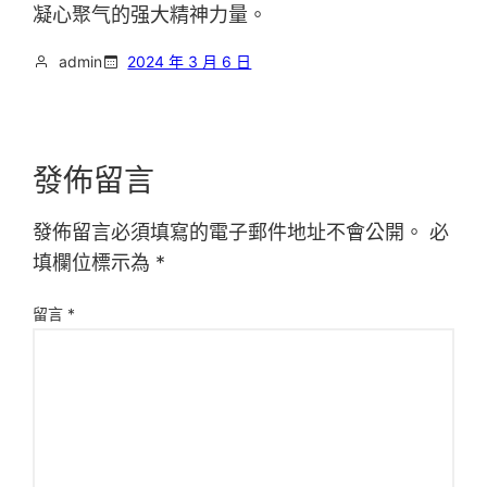
凝心聚气的强大精神力量。
admin
2024 年 3 月 6 日
發佈留言
發佈留言必須填寫的電子郵件地址不會公開。
必
填欄位標示為
*
留言
*