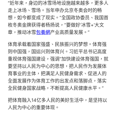
“近年来，身边的冰雪场地设施越来越多，更多人
走上冰场、雪场。当年申办北京冬奥会时的畅
想，如今都变成了现实。”全国政协委员、我国首
枚冬奥金牌获得者杨扬说，“要做好‘冰雪+’大文
章，推动冰雪
包養網
产业高质量发展。”
体育承载着国家强盛、民族振兴的梦想。体育强
则中国强，国运兴则体育兴。习近平总书记高度
重视体育强国建设，强调“加快建设体育强国，就
要坚持以人民为中心的思想，把人民作为发展体
育事业的主体，把满足人民健身需求、促进人的
全面发展作为体育工作的出发点和落脚点，落实
全民健身国家战略，不断提高人民健康水平。”
把体育融入14亿多人民的美好生活中，是坚持以
人民为中心的重要体现。