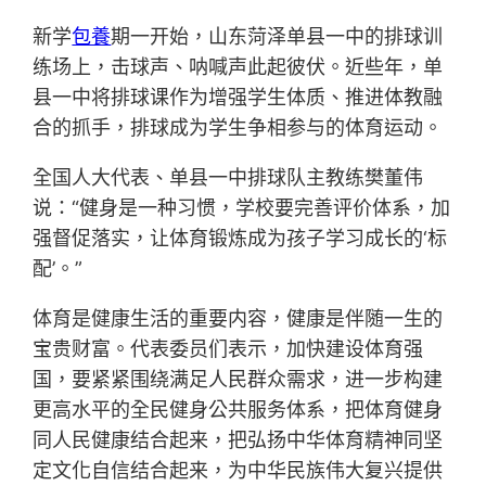
新学
包養
期一开始，山东菏泽单县一中的排球训
练场上，击球声、呐喊声此起彼伏。近些年，单
县一中将排球课作为增强学生体质、推进体教融
合的抓手，排球成为学生争相参与的体育运动。
全国人大代表、单县一中排球队主教练樊董伟
说：“健身是一种习惯，学校要完善评价体系，加
强督促落实，让体育锻炼成为孩子学习成长的‘标
配’。”
体育是健康生活的重要内容，健康是伴随一生的
宝贵财富。代表委员们表示，加快建设体育强
国，要紧紧围绕满足人民群众需求，进一步构建
更高水平的全民健身公共服务体系，把体育健身
同人民健康结合起来，把弘扬中华体育精神同坚
定文化自信结合起来，为中华民族伟大复兴提供