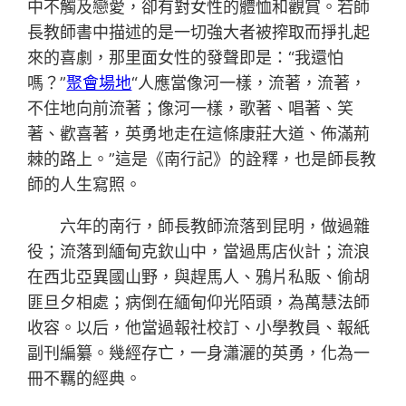
中不觸及戀愛，卻有對女性的體恤和觀賞。若師
長教師書中描述的是一切強大者被搾取而掙扎起
來的喜劇，那里面女性的發聲即是：“我還怕
嗎？”
聚會場地
“人應當像河一樣，流著，流著，
不住地向前流著；像河一樣，歌著、唱著、笑
著、歡喜著，英勇地走在這條康莊大道、佈滿荊
棘的路上。”這是《南行記》的詮釋，也是師長教
師的人生寫照。
六年的南行，師長教師流落到昆明，做過雜
役；流落到緬甸克欽山中，當過馬店伙計；流浪
在西北亞異國山野，與趕馬人、鴉片私販、偷胡
匪旦夕相處；病倒在緬甸仰光陌頭，為萬慧法師
收容。以后，他當過報社校訂、小學教員、報紙
副刊編纂。幾經存亡，一身瀟灑的英勇，化為一
冊不羈的經典。