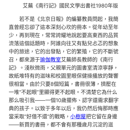
艾蕪《南行記》國民文學出書社1980年版
若不是《北京日報》的編纂教員問起，我簡
直曾經忘卻了這本深刻心坎的冊本。從年幼至年
少，再到現在，常常誇耀地說起要高東西的品質
流落這個話題時，阿誰向往又有點兒忐忑的想象
中的旅途，它的出發點，它的繁殖，它的不斷號
召，都來源于
瑜伽教室
艾蕪師長教師的《南行
記》。淺秋微雨，父親單元的圖書室清涼寧靜，
故紙堆特有的滋味和校園里眼保健操播放的聲響
很相當。由於只要8個短篇，書冊很薄，擠壓在
一堆“不起眼”里顯得更不起眼。不清楚它為什么
那么吸引我——一個10歲擺佈、認字還需求翻字
典的孩子。以致于多年以后，我仍然后悔那時應
當采取“好借不還”的戰略，
小樹屋
把它留在身邊
——新買的書冊，都不會有那種歲月沉淀的滋