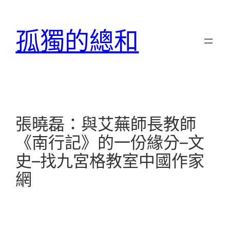
跳
至
孤獨的總和
主
要
內
容
張曉磊：與艾蕪師長教師
《南行記》的一份緣分–文
史–找九宮格教室中國作家
網