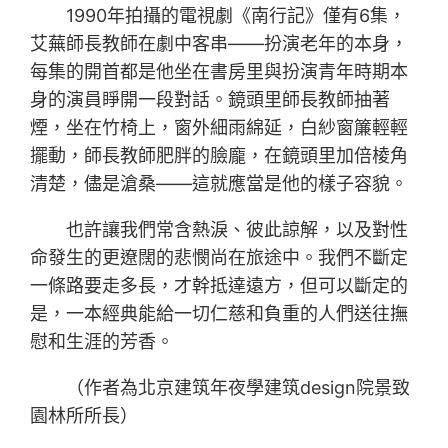
1990年拍攝的電視劇《南行記》僅有6集，
艾蕪師長教師在劇中客串——扮演老年的本身，
每集的開首都是他坐在書房里與扮演青年時期本
身的演員睜開一段對話。鏡頭里師長教師抽著
煙，坐在竹椅上，窗外細雨綿延，白紗窗簾輕輕
擺動，師長教師肥胖的臉龐，在鏡頭里加倍棱角
清楚，儘是滄桑——這就應當是他的樣子容貌。
也許讓我們常含熱淚、彼此諒解，以及對性
命發生的更遼闊的悲憫尚在旅途中。我們不斷定
一條路要走多長，才幹抵達遠方，但可以斷定的
是，一本經典能給一切仁慈和負重的人們送往撫
慰和生涯的芳香。
（作者為北京建筑年夜學建筑design院景致
園林所所長）