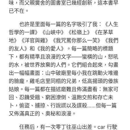
味，而父親黌舍的圖書室已幾經創新，這本書早
已不在。
也許是里面每一篇的名字吸引了我：《人生
哲學的一課》《山峽中》《松嶺上》《在茅草
地》《洋官與雞》《我咒罵你那么一笑》《我們
的友人》和《我的愛人》。每一篇簡略的標題
下，都有精準且浪漫的文字——蠻橫的山，怒吼
的水，被世界放棄的人們。它們組合起來，勾畫
出一幅幅畫面：山中破廟里每小我在跳動火堆邊
的臉龐，雞毛店里同榻的兄弟，低高揚頭的傣族
姑娘。每一篇都在描述磨難且佈滿盡看：無家可
回、忍饑受餓、窮困潦倒、溫飽交煎和存亡未
卜，偷盜、擄掠、行說謊以及謀殺……但每一篇
又佈滿真正的、奧秘和浪漫。
任務后，有一次零丁往巫山出差。car 行駛