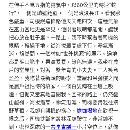
在伸手不見五指的霧氣中，以60公里的時速“蛇
行”，一側是峭壁絕壁，一側是滾滾長江。看我臉
色嚴重，司機說這條路他天天跑四次，這種氣象
在巫山當地更是罕見，他閉著眼睛都能開，讓我
把心放在肚子里。一路上，我不時察看著司機的
眼睛。轉過平地，從海拔最高處下行，霧氣漸
消，豁然間，一個村如“世外桃源”般展示。遍地
都是巫山脆李，果實累累，綠色無邊。我坐在農
戶的堂屋里，對著一雙年青的小夫妻。三人笑意
盈盈，我吃著最新穎的脆李，堂屋和吊腳樓之間
是農戶祖怙恃的墳冢。一個白叟蹲在土墻上吸
煙，忸怩又當真地審閱我。回來的路上，仍然翻
山越嶺，海拔漸高，霧氣漸濃，司機要帶我往摘
野草莓，我卻有誤機的擔心。
瑜伽場地
在對視一
眼之后，司機武斷向叢林深處駛往。非常鐘不
到，密林深處的一
共享會議室
小片空位上，就像