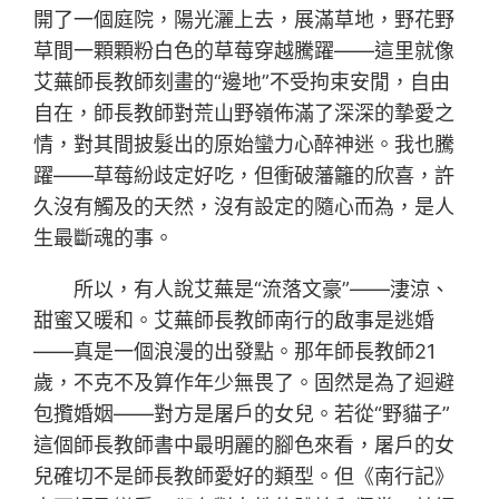
開了一個庭院，陽光灑上去，展滿草地，野花野
草間一顆顆粉白色的草莓穿越騰躍——這里就像
艾蕪師長教師刻畫的“邊地”不受拘束安閒，自由
自在，師長教師對荒山野嶺佈滿了深深的摯愛之
情，對其間披髮出的原始蠻力心醉神迷。我也騰
躍——草莓紛歧定好吃，但衝破藩籬的欣喜，許
久沒有觸及的天然，沒有設定的隨心而為，是人
生最斷魂的事。
所以，有人說艾蕪是“流落文豪”——淒涼、
甜蜜又暖和。艾蕪師長教師南行的啟事是逃婚
——真是一個浪漫的出發點。那年師長教師21
歲，不克不及算作年少無畏了。固然是為了迴避
包攬婚姻——對方是屠戶的女兒。若從“野貓子”
這個師長教師書中最明麗的腳色來看，屠戶的女
兒確切不是師長教師愛好的類型。但《南行記》