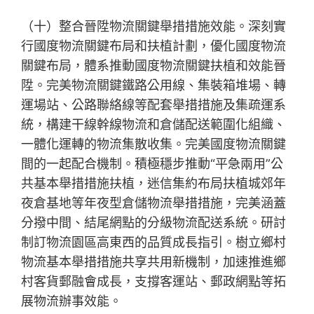
（十）整合晉陞物流關鍵舉措措施效能。深刻實
行國度物流關鍵布局和扶植計劃，優化國度物流
關鍵布局，體系推動國度物流關鍵扶植和效能晉
陞。完美物流關鍵鐵路公用線、集裝箱堆場、轉
運場站、公路聯絡線等配套舉措措施及集疏運系
統，構建干線幹線物流和倉儲配送範圍化組織、
一體化運轉的物流集散收集。完美國度物流關鍵
間的一起配合機制。積極穩步推動“平急兩用”公
共基本舉措措施扶植，迷信集約布局扶植城郊年
夜倉基地等年夜型倉儲物流舉措措施，完美涵蓋
分撥中間、結尾網點的分級物流配送系統。研討
制訂物流園區高東西的品質成長指引。樹立鄉村
物流基本舉措措施共享共用新機制，加速推進鄉
村客貨郵融會成長，支撐客運站、郵政網點等拓
展物流辦事效能。