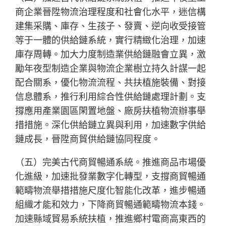
商企業晉陞物流治理程度和社會化水平，迷信構
建集采購、庫存、生孩子、發賣、逆向收受接管
等于一體的供給鏈系統，實行精緻化治理，加速
庫存周轉。加大力度制造業供給鏈融會立異，激
勵年夜型制造企業與物流企業樹立持久計謀一起
配合關系，優化物流流程、共扶植施裝備、對接
信息體系，推行利用綜合性供給鏈處理計劃。支
撐應用產業園區閑置地盤、廠房扶植物流辦事舉
措措施。深化供給鏈立異與利用，加速數字供給
鏈成長，晉陞商貿供給鏈協同程度。
（五）完美古代商貿暢通系統。推進商品市場優
化進級，加速批發業數字化轉型，支撐商貿暢通
範疇物流舉措措施尺度化智能化改革，進步暢通
組織才能和效力，下降商貿暢通範疇物流本錢。
加速縣域貿易系統扶植，推進鄉村電商高東西的