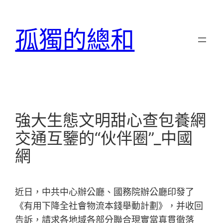
跳
至
孤獨的總和
主
要
內
容
強大生態文明甜心查包養網
交通互鑒的“伙伴圈”_中國
網
近日，中共中心辦公廳、國務院辦公廳印發了
《有用下降全社會物流本錢舉動計劃》，并收回
告訴，請求各地域各部分聯合現實當真貫徹落