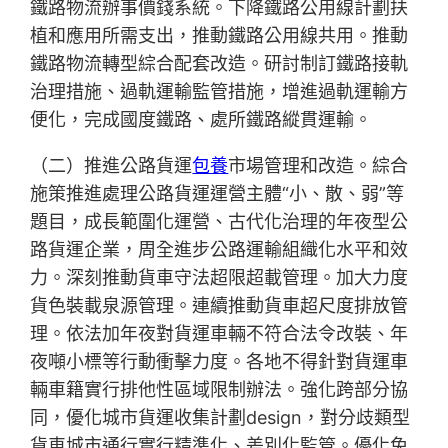
鐵路物流辦事價錢系統。下降鐵路公用線計劃扶
植和應用所需支出，推動鐵路公用線共用。推動
鐵路物流轉型綜合配套改造。研討制訂鐵路接軌
治理措施、過軌運輸監管措施，增進過軌運輸方
便化，完成國度鐵路、處所鐵路縱貫運輸。
（二）推進公路貨運
包養
市場管理和改造。綜合
施策推進處理公路貨運運營主體“小、散、弱”等
題目，成長範圍化運營、古代化治理的年夜型公
路貨運企業，周全進步公路運輸組織化水平和效
力。深刻推動貨車守法超限超載管理。加大力度
貨色裝載泉源管理。連續推動貨車超尺度排放管
理。依法加年夜對貨運車輛不符合法令改裝、年
夜噸小標等行動衝擊力度。各地不得針對貨運車
輛車籍實行排他性區域限制辦法。強化跨部分協
同，優化城市貨運收集計劃design，對分歧類型
貨車城市通行實行精準化、差別化監管。優化免