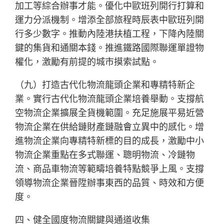
加工等綜合辦事才能。優化中歐班列開行打算和
運力分派機制。增添全部旅程時辰表中歐班列開
行多少數字。推動內陸港扶植工程，下降內陸關
鍵的集貨和通關本錢。推進鐵路國際聯運單證物
權化，激勵有前提的城市摸索試點。
（九）打造古代化物流龍頭企業和專精特新企
業。實行古代化物流龍頭企業培養舉動。支撐航
空物流企業擴展全貨機範圍。充足施展平易近營
物流企業在供給鏈財產鏈融會立異中的感化。增
進物流企業向專精特新標的目的成長，激勵中小
物流企業重點在多式聯運、聰明物流、冷鏈物
流、商品車物流等範疇培養特點競爭上風。支撐
領導物流企業晉陞辦事東西的品質、時效和方便
度。
四、健全國度物流關鍵與通道收集