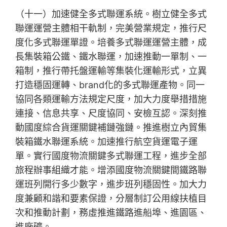
（十一）加速健全多式聯運系統。樹立健全多式
聯運運營主體相干軌制，完美營業規定，推行尺
度化多式聯運單證。培養多式聯運運營主體，成
長集裝箱公鐵、鐵水聯運，加速推動一單制、一
箱制，推行帶托盤運輸等集裝化運輸形式，立異
打造穩固運轉、brand化的多式聯運產物。同一
協同各類運輸方法規定尺度，加大力度舉措措施
連接、信息共享、尺度協同、安檢互認。深刻推
動國度綜合貨運關鍵補鏈強鏈。推進樹立內貿集
裝箱鐵水聯運系統。加速推行航空貨運電子運
單。實行國度物流關鍵多式聯運工程，進步全部
旅程辦事組織才能。增添國度物流關鍵間鐵路聯
運班列開行多少數字，進步班列穩固性。加大力
度兼顧和諧和要素保證，分層制訂公用線扶植目
次和推動計劃，務虛推進鐵路進船埠、進園區、
進廠礦。