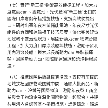
（七）實行“新三樣”物流高效便捷工程。加大力
度電動car 、鋰電池、光伏產物“新三樣”出口的
國際口岸倉儲舉措措施扶植，支撐高效便捷出
口。研討出臺年夜容量儲能電池、年夜尺寸光伏
組件的倉儲和運輸相干技巧尺度，優化完美鋰電
池運輸平安治理規范。展開新動力car 物流晉陞
工程，加大力度口岸滾裝船埠扶植，激勵研發利
用內河滾裝船。摸索成長新動力car 集裝箱運
輸，通順新動力car 國際聯運通道和跨境物暢通
道。
（八）推進國際供給鏈提質增效。支撐有前提的
地域扶植國際物流關鍵中間。通順大批商品、新
動力car 、冷鏈等國際物流。激勵年夜型工商企
業與骨干物流企業深化國際物流一起配合，共建
共用海內倉儲等基本舉措措施，進步儲運、暢通