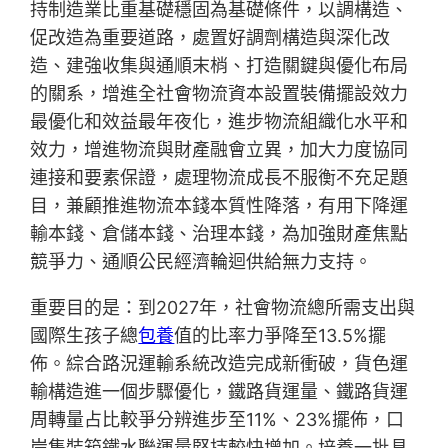
持制造業比重基礎穩固為基礎條件，以調構造、
促改造為重要道路，處置好調劑構造與深化改
造、建強收集與通順末梢、打造關鍵與優化布局
的關系，增進全社會物流資本設置裝備擺設效力
最優化和效益最年夜化，進步物流組織化水平和
效力，增進物流與財產融會立異，加大力度協同
連接和要素保證，處理物流成長不服衡不充足題
目，兼顧推進物流本錢本質性降落，有用下降運
輸本錢、倉儲本錢、治理本錢，為加強財產焦點
競爭力、通順公民經濟輪迴供給無力支持。
重要目的是：到2027年，社會物流總所需支出與
國際生孩子總
包養
值的比率力爭降至13.5%擺
佈。綜合路況運輸系統改造完成新衝破，貨色運
輸構造進一個步驟優化，鐵路貨運量、鐵路貨運
周轉量占比較爭分辨進步至11%、23%擺佈，口
岸集裝箱鐵水聯運量堅持較快增加。培養一批具