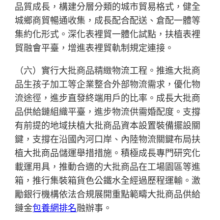
品質成長，構建分層分類的城市貿易格式，健全
城鄉商貿暢通收集，成長配合配送、倉配一體等
集約化形式。深化表裡貿一體化試點，扶植表裡
貿融會平臺，增進表裡貿軌制規定連接。
（六）實行大批商品精緻物流工程。推進大批商
品生孩子加工等企業整合外部物流需求，優化物
流途徑，進步直發終端用戶的比率。成長大批商
品供給鏈組織平臺，進步物流供需婚配度。支撐
有前提的地域扶植大批商品資本設置裝備擺設關
鍵，支撐在沿國內河口岸、內陸物流關鍵布局扶
植大批商品儲運舉措措施。積極成長專門研究化
載運用具，推動合適的大批商品在工場園區等進
箱，推行集裝箱貨色公鐵水全經過歷程運輸。激
勵銀行機構依法合規展開重點範疇大批商品供給
鏈金
包養網排名
融辦事。