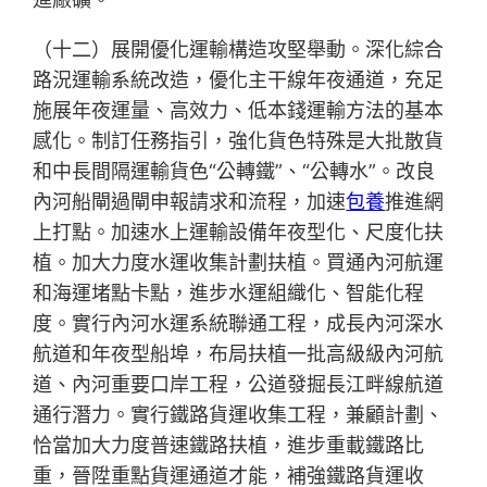
（十二）展開優化運輸構造攻堅舉動。深化綜合
路況運輸系統改造，優化主干線年夜通道，充足
施展年夜運量、高效力、低本錢運輸方法的基本
感化。制訂任務指引，強化貨色特殊是大批散貨
和中長間隔運輸貨色“公轉鐵”、“公轉水”。改良
內河船閘過閘申報請求和流程，加速
包養
推進網
上打點。加速水上運輸設備年夜型化、尺度化扶
植。加大力度水運收集計劃扶植。買通內河航運
和海運堵點卡點，進步水運組織化、智能化程
度。實行內河水運系統聯通工程，成長內河深水
航道和年夜型船埠，布局扶植一批高級級內河航
道、內河重要口岸工程，公道發掘長江畔線航道
通行潛力。實行鐵路貨運收集工程，兼顧計劃、
恰當加大力度普速鐵路扶植，進步重載鐵路比
重，晉陞重點貨運通道才能，補強鐵路貨運收