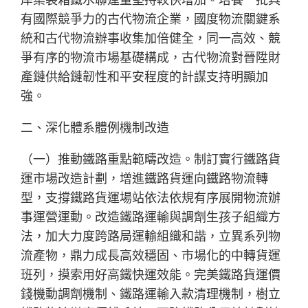
有國際競爭力的古代物流企業，國度物流關鍵系
統和古代物流辦事收集加倍健全，同一高效、競
爭有序的物流市場基礎構成，古代物流對晉陞財
產鏈供給鏈韌性和平安程度的計謀支持明顯加
強。
二、深化體系體例機制改造
（一）推動鐵路重點範疇改造。制訂實行鐵路貨
運市場改造計劃，增進鐵路貨運向鐵路物流轉
型，支撐鐵路貨運場站依法依規有序展開物流辦
事運營運動。改造鐵路運輸與調劑生孩子組織方
法，加大力度跨路局運輸組織和諧，立異系列物
流產物，鼎力成長高效穩固、市場化的中轉貨運
班列，摸索用好高鐵快運效能。完美鐵路貨運價
錢機動調劑機制、鐵路運輸入款清理機制，樹立