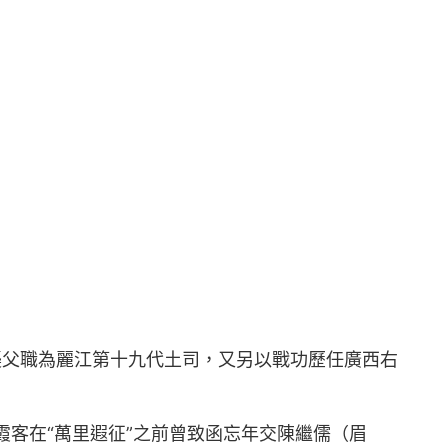
）襲父職為麗江第十九代土司，又另以戰功歷任廣西右
霞客在“萬里遐征”之前曾致函忘年交陳繼儒（眉