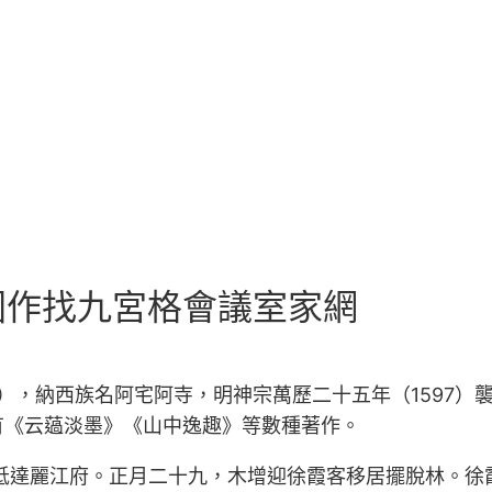
國作找九宮格會議室家網
46），納西族名阿宅阿寺，明神宗萬歷二十五年（1597
有《云薖淡墨》《山中逸趣》等數種著作。
客抵達麗江府。正月二十九，木增迎徐霞客移居擺脫林。徐