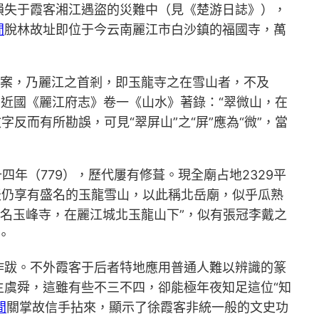
損失于霞客湘江遇盜的災難中（見《楚游日誌》），
間
脫林故址即位于今云南麗江市白沙鎮的福國寺，萬
為案，乃麗江之首剎，即玉龍寺之在雪山者，不及
平易近國《麗江府志》卷一《山水》著錄：“翠微山，在
反而有所勘誤，可見“翠屏山”之“屏”應為“微”，當
年（779），歷代屢有修葺。現全廟占地2329平
天仍享有盛名的玉龍雪山，以此稱北岳廟，似乎瓜熟
今名玉峰寺，在麗江城北玉龍山下”，似有張冠李戴之
。
作跋。不外霞客于后者特地應用普通人難以辨識的篆
主虞舜，這雖有些不三不四，卻能極年夜知足這位“知
間
關掌故信手拈來，顯示了徐霞客非統一般的文史功