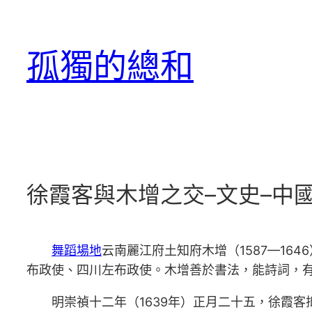
跳
至
孤獨的總和
主
要
內
容
徐霞客與木增之交–文史–中
舞蹈場地
云南麗江府土知府木增（1587—16
布政使、四川左布政使。木增善於書法，能詩詞，
明崇禎十二年（1639年）正月二十五，徐霞