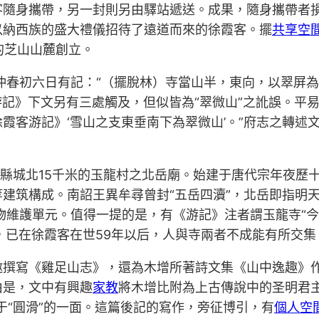
客隨身攜帶，另一封則另由驛站遞送。成果，隨身攜帶者
以納西族的盛大禮儀招待了遠道而來的徐霞客。擺
共享空
的芝山山麓創立。
）仲春初六日有記：“（擺脫林）寺當山半，東向，以翠屏
《游記》下文另有三處觸及，但似皆為“翠微山”之訛誤。
客游記》‘雪山之支東垂南下為翠微山’。”府志之轉述文字
縣城北15千米的玉龍村之北岳廟。始建于唐代宗年夜歷十四
建筑構成。南詔王異牟尋曾封“五岳四瀆”，北岳即指明
文物維護單元。值得一提的是，有《游記》注者謂玉龍寺“
），已在徐霞客在世59年以后，人與寺兩者不成能有所交集
邀撰寫《雞足山志》，還為木增所著詩文集《山中逸趣》
由是，文中有興趣
家教
將木增比附為上古傳說中的圣明君
于“圓滑”的一面。這篇後記的寫作，旁征博引，有
個人空