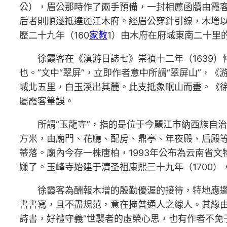
公），眉公那時作了兩手預備，一封相薦函牘由霞
后者則順遂抵達麗江木府。經眉公穿針引線，木增
歷二十九年（160
家教
1）由木府在府城東南二十里
徐霞客在《滇游日誌七》崇禎十二年（1639
也。”文中“翠屏”，立即作者意中所謂“翠屏山”，
城北五里，白玉溪出其麓。此支抵象眠山而盡。《徐霞
屬霞客筆誤。
所謂“玉龍寺”，指的是位于今麗江市納西族自治
方米，由廟門、花廳、配房、鼎亭、年夜殿、后殿等
蒂落。廟內今存一株唐柏，1993年公布為云南省
嫌了。玉峰寺始建于清圣祖康熙三十九年（1700
徐霞客為酬報木增的殷勤優渥的接待，特地應
書書寫，且不盡規范，意在掩普通人之線人。其緣
詩書，好禮守義”世襲者的虛榮心思，也有作者不免