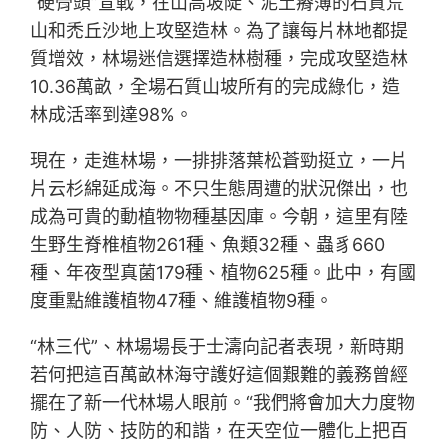
“硬骨頭”宣戰，在山高坡陡、泥土瘠薄的石質荒
山和禿丘沙地上攻堅造林。為了讓每片林地都提
質增效，林場迷信選擇造林樹種，完成攻堅造林
10.36萬畝，全場石質山坡所有的完成綠化，造
林成活率到達98%。
現在，走進林場，一排排落葉松蒼勁挺立，一片
片云杉綿延成海。不只生態周遭的狀況傑出，也
成為可貴的動植物物種基因庫。今朝，這里有陸
生野生脊椎植物261種、魚類32種、蟲豸660
種、年夜型真菌179種、植物625種。此中，有國
度重點維護植物47種、維護植物9種。
“林三代”、林場場長于士濤向記者表現，新時期
若何把這百萬畝林海守護好這個艱難的義務曾經
擺在了新一代林場人眼前。“我們將會加大力度物
防、人防、技防的和諧，在天空位一體化上把百