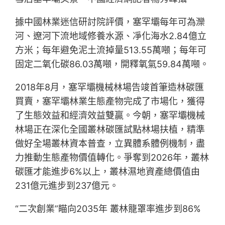
據中國林業迷信研討院評價，塞罕壩每年可為灤
河、遼河下流地域修養水源、凈化海水2.84億立
方米；每年避免泥土流掉量513.55萬噸；每年可
固定二氧化碳86.03萬噸，開釋氧氣59.84萬噸。
2018年8月，塞罕壩機械林場告竣首筆造林碳匯
買賣，塞罕壩林業生態產物完成了市場化，獲得
了生態效益和經濟效益雙贏。今朝，塞罕壩機械
林場正在深化全國叢林碳匯試點林場扶植，精準
做好全場叢林資本普查，立異體系體例機制，盡
力推動生態產物價值轉化。爭奪到2026年，叢林
碳匯才能進步6%以上，叢林濕地資產總價值由
231億元進步到237億元。
“二次創業”瞄向2035年 叢林籠罩率進步到86%