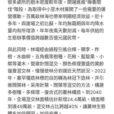
很多處所的樹木密度較年夜，開端進進“撫養間
伐”階段，為取得中小莖木材展開了一些需要的運
營運動。百萬畝林海也帶來明顯經濟效益。近十
多年，與建場之初比擬，年均無霜期與年均降水
量均有所增添，年年夜風天數削減，每年供給的
生態辦事價值跨越數百億元國民幣。
與此同時，林場經由過程引進白樺、稠李、柞
樹、水曲柳、五角楓等樹種，花楸、藍靛果、小
檗等灌木，營建針闊混交、顏色條理豐盛的異齡
復層混交林，慢慢使林分到達近天然狀況。2022
年，塞罕壩造林標的目的轉為林冠下造林，并引
進闊葉林，采用針葉、闊葉等混交的方法，構建
多樹種、多條理、復合式的叢林構造。到2040
年，全場混交林面積估計新增24.4萬畝，總面積
到達49萬畝，混交林占比跨越40%，讓叢林生態
體系加倍穩固、加倍安康。