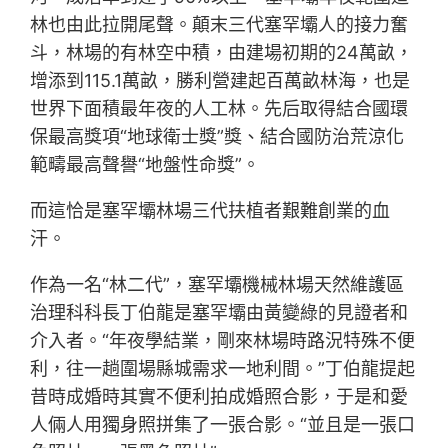
林也由此拉開尾聲。顛末三代塞罕壩人的接力奮
斗，林場的有林空中積，由建場初期的24萬畝，
增添到115.1萬畝，勝利營建起百萬畝林海，也是
世界下面積最年夜的人工林。先后取得結合國環
保最高獎項“地球衛士獎”獎、結合國防治荒涼化
範疇最高聲譽“地盤性命獎”。
而這恰是塞罕壩林場三代扶植者艱難創業的血
汗。
作為一名“林二代”，塞罕壩機械林場天然維護區
治理科科長丁伯龍是塞罕壩由黃變綠的見證者和
介入者。“年夜學結業，剛來林場時路況特殊不便
利，往一趟圍場縣城需求一地利間。”丁伯龍提起
昔時成婚時其實不便利拍成婚照合影，于是和愛
人倆人用獨身照拼集了一張合影。“並且是一張口