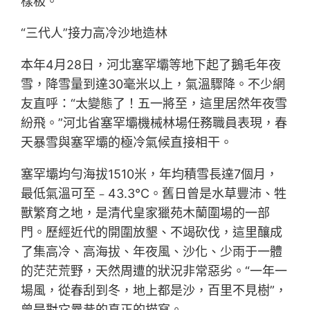
樣板。
“三代人”接力高冷沙地造林
本年4月28日，河北塞罕壩等地下起了鵝毛年夜
雪，降雪量到達30毫米以上，氣溫驟降。不少網
友直呼：“太變態了！五一將至，這里居然年夜雪
紛飛。”河北省塞罕壩機械林場任務職員表現，春
天暴雪與塞罕壩的極冷氣候直接相干。
塞罕壩均勻海拔1510米，年均積雪長達7個月，
最低氣溫可至﹣43.3℃。舊日曾是水草豐沛、牲
獸繁育之地，是清代皇家獵苑木蘭圍場的一部
門。歷經近代的開圍放墾、不竭砍伐，這里釀成
了集高冷、高海拔、年夜風、沙化、少雨于一體
的茫茫荒野，天然周遭的狀況非常惡劣。“一年一
場風，從春刮到冬，地上都是沙，百里不見樹”，
曾是對它曩昔的真正的描寫。