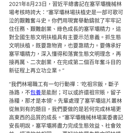
2021年8月23日，習近平總書記在塞罕壩機械林
場考核時誇大：“塞罕壩林場扶植史是一部可歌可
泣的艱難奮斗史。你們用現實舉動鑄就了牢牢記
住任務、艱難創業、綠色成長的塞罕壩精力，這
對全國生態文明扶植具有主要示范意義。抓生態
文明扶植，既要靠物資，也要靠精力。要傳承好
塞罕壩精力，深入懂得和落實生態文明理念，再
接再厲、二次創業，在完成第二個百年奮斗目的
新征程上再立功立業。”
“我們林場職工有一句行動禪：‘吃祖宗飯，斷子
孫路，不
包養
是能耐；可以或許還祖宗賬，留子
孫糧，那才是本領’。先輩處理了塞罕壩這片叢林
從無到有的題目，我們要做的是若何完成林場更
高東西的品質的成長。”塞罕壩機械林場黨委書記
安長明說，塞罕壩將盡力完成生態效益、社會效