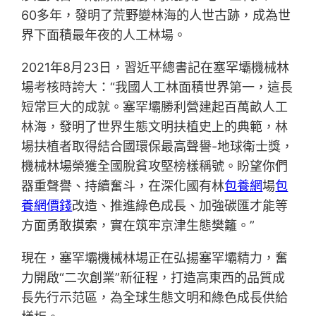
60多年，發明了荒野變林海的人世古跡，成為世
界下面積最年夜的人工林場。
2021年8月23日，習近平總書記在塞罕壩機械林
場考核時誇大：“我國人工林面積世界第一，這長
短常巨大的成就。塞罕壩勝利營建起百萬畝人工
林海，發明了世界生態文明扶植史上的典範，林
場扶植者取得結合國環保最高聲譽-地球衛士獎，
機械林場榮獲全國脫貧攻堅榜樣稱號。盼望你們
器重聲譽、持續奮斗，在深化國有林
包養網
場
包
養網價錢
改造、推進綠色成長、加強碳匯才能等
方面勇敢摸索，實在筑牢京津生態樊籬。”
現在，塞罕壩機械林場正在弘揚塞罕壩精力，奮
力開啟“二次創業”新征程，打造高東西的品質成
長先行示范區，為全球生態文明和綠色成長供給