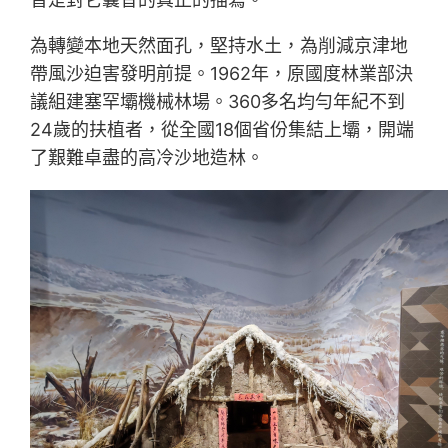
為轉變本地天然面孔，堅持水土，為削減京津地
帶風沙迫害發明前提。1962年，原國度林業部決
議組建塞罕壩機械林場。360多名均勻年紀不到
24歲的扶植者，從全國18個省份集結上壩，開端
了艱難卓盡的高冷沙地造林。