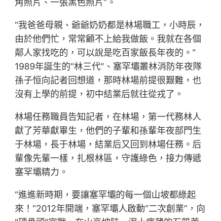
角照片、一張黑色照片”。
“我爸爸母親、爺爺奶奶都是林場職工，小時辰，
由於他們忙，常常顧不上給我做飯。我就在各個
鄰人家找吃的，可以說是吃百家飯長年夜的。”
1989年誕生的“林三代”、塞罕壩叢林消防年夜隊
孫子恒向記者回想道，那時林場前提很艱難，也
沒有上學的前提，初中結業后就往從戎了。
林場任務職員告知記者，在林場，第一代務林人
獻了芳華獻畢生，他們的子輩和孫輩年夜部門生
于林場，長于林場，結業后又回到林場任務。后
輩像先輩一樣，扎根林區，守護綠色，接力傳遞
塞罕壩精力。
“進進新時期，要讓塞罕壩的每一個山坡都綠起
來！”2012年開端，塞罕壩人啟動“二次創業”，向