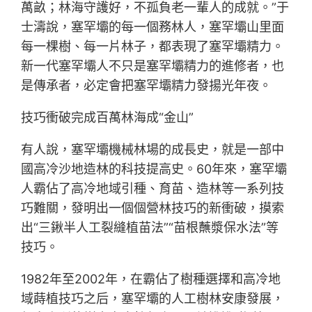
萬畝；林海守護好，不孤負老一輩人的成就。”于
士濤說，塞罕壩的每一個務林人，塞罕壩山里面
每一棵樹、每一片林子，都表現了塞罕壩精力。
新一代塞罕壩人不只是塞罕壩精力的進修者，也
是傳承者，必定會把塞罕壩精力發揚光年夜。
技巧衝破完成百萬林海成“金山”
有人說，塞罕壩機械林場的成長史，就是一部中
國高冷沙地造林的科技提高史。60年來，塞罕壩
人霸佔了高冷地域引種、育苗、造林等一系列技
巧難關，發明出一個個營林技巧的新衝破，摸索
出“三鍬半人工裂縫植苗法”“苗根蘸漿保水法”等
技巧。
1982年至2002年，在霸佔了樹種選擇和高冷地
域蒔植技巧之后，塞罕壩的人工樹林安康發展，