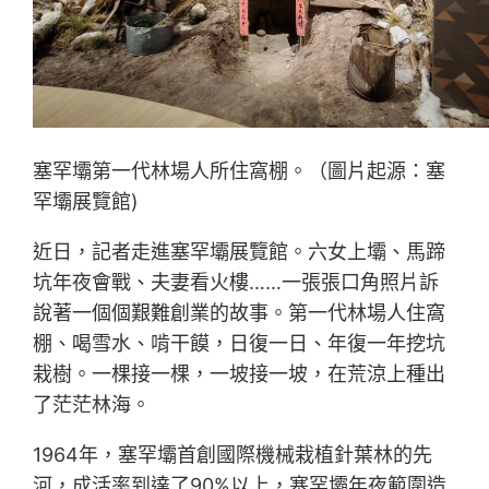
塞罕壩第一代林場人所住窩棚。（圖片起源：塞
罕壩展覽館)
近日，記者走進塞罕壩展覽館。六女上壩、馬蹄
坑年夜會戰、夫妻看火樓……一張張口角照片訴
說著一個個艱難創業的故事。第一代林場人住窩
棚、喝雪水、啃干饃，日復一日、年復一年挖坑
栽樹。一棵接一棵，一坡接一坡，在荒涼上種出
了茫茫林海。
1964年，塞罕壩首創國際機械栽植針葉林的先
河，成活率到達了90%以上，塞罕壩年夜範圍造