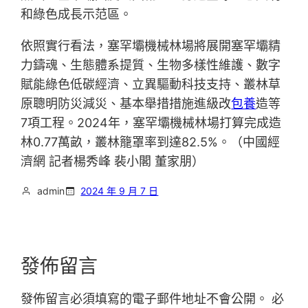
和綠色成長示范區。
依照實行看法，塞罕壩機械林場將展開塞罕壩精
力鑄魂、生態體系提質、生物多樣性維護、數字
賦能綠色低碳經濟、立異驅動科技支持、叢林草
原聰明防災減災、基本舉措措施進級改
包養
造等
7項工程。2024年，塞罕壩機械林場打算完成造
林0.77萬畝，叢林籠罩率到達82.5%。（中國經
濟網 記者楊秀峰 裴小閣 董家朋）
admin
2024 年 9 月 7 日
發佈留言
發佈留言必須填寫的電子郵件地址不會公開。
必