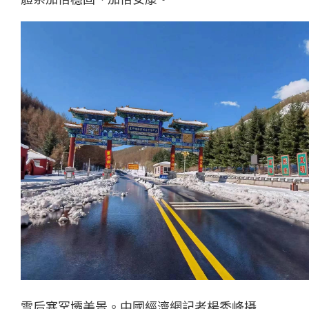
雪后塞罕壩美景。中國經濟網記者楊秀峰攝