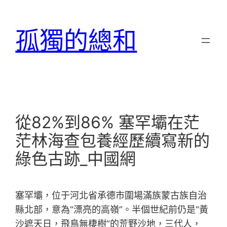
跳
至
孤獨的總和
主
要
內
容
從82%到86% 塞罕壩在茫
茫林海查包養經歷續寫新的
綠色古跡_中國網
塞罕壩，位于河北省承德市圍場滿族蒙古族自治
縣北部，意為“漂亮的高嶺”。半個世紀前仍是“黃
沙遮天日，飛鳥無棲樹”的荒野沙地，三代人，