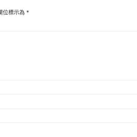
欄位標示為
*