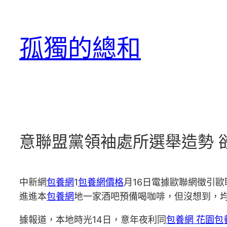
跳
至
孤獨的總和
主
要
內
容
意聯盟黨領袖處所選舉造勢 
中新網
包養網
1
包養網價格
月16日電據歐聯網徵引
進進本
包養網
地一家酒吧預備喝咖啡，但沒想到，
據報道，本地時光14日，意年夜利同
包養網 花園
包