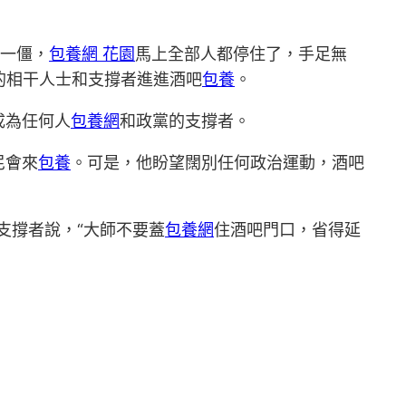
身一僵，
包養網 花園
馬上全部人都停住了，手足無
的相干人士和支撐者進進酒吧
包養
。
成為任何人
包養網
和政黨的支撐者。
尼會來
包養
。可是，他盼望闊別任何政治運動，酒吧
支撐者說，“大師不要蓋
包養網
住酒吧門口，省得延