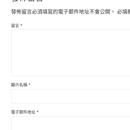
發佈留言必須填寫的電子郵件地址不會公開。
必填
留言
*
顯示名稱
*
電子郵件地址
*