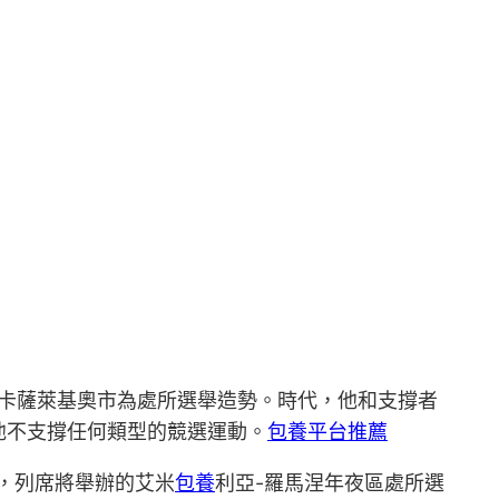
去卡薩萊基奧市為處所選舉造勢。時代，他和支撐者
他不支撐任何類型的競選運動。
包養平台推薦
，列席將舉辦的艾米
包養
利亞-羅馬涅年夜區處所選