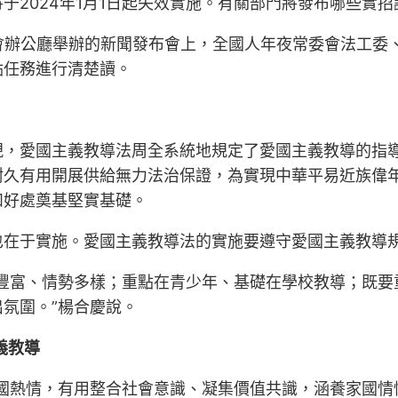
于2024年1月1日起失效實施。有關部門將發布哪些實
會辦公廳舉辦的新聞發布會上，全國人年夜常委會法工委
點任務進行清楚讀。
現，愛國主義教導法周全系統地規定了愛國主義教導的指
耐久有用開展供給無力法治保證，為實現中華平易近族偉
和好處奠基堅實基礎。
也在于實施。愛國主義教導法的實施要遵守愛國主義教導
豐富、情勢多樣；重點在青少年、基礎在學校教導；既要
氛圍。”楊合慶說。
義教導
愛國熱情，有用整合社會意識、凝集價值共識，涵養家國情