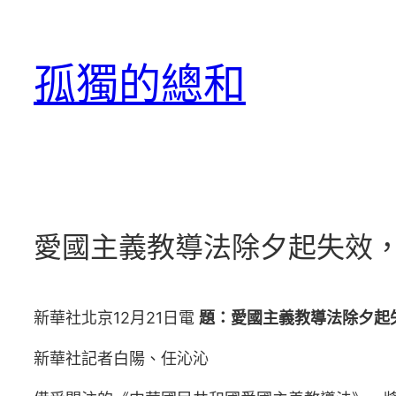
跳
至
孤獨的總和
主
要
內
容
愛國主義教導法除夕起失效，
新華社北京12月21日電
題：愛國主義教導法除夕起
新華社記者白陽、任沁沁