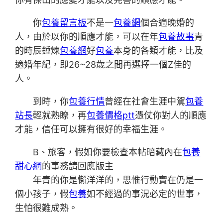
你
包養留言板
不是一
包養網
個合適晚婚的
人，由於以你的順應才能，可以在年
包養故事
青
的時辰錘煉
包養網
好
包養
本身的各類才能，比及
適婚年紀，即26~28歲之間再選擇一個Z佳的
人。
到時，你
包養行情
曾經在社會生涯中駕
包養
站長
輕就熟瞭，再
包養價格ptt
憑仗你對人的順應
才能，信任可以擁有很好的幸福生涯。
B、旅客，假如你要檢查本帖暗藏內在
包養
甜心網
的事務請回應版主
年青的你是懶洋洋的，思惟行動實在仍是一
個小孩子，假
包養
如不經過的事況必定的世事，
生怕很難成熟。