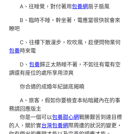
A、往睡覺，對付著用
包養網
扇子扇風
B、臨時不睡，幹坐著，電應當很快就會來
瞭吧
C、往樓下散漫步，吹吹風，趁便問物業何
包養
時來電
D、
包養
歸正太熱睡不著，不如往有電有空
調還有座位的處所享用涼爽
你合適的成婚年紀謎底揭曉
A、旅客，假如你要檢查本帖暗藏內在的事
務請回應版主
你是一個可以
包養甜心網
戰勝艱苦到達目標
的人，關於實
台灣包養網
際周遭的狀況的變更，
你有傑出的應變才能以及完善的順應才能。