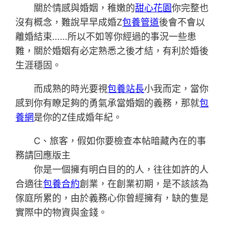
關於情感與婚姻，稚嫩的
甜心花園
你完整也
沒有概念，難說早早成婚Z
包養管道
後會不會以
離婚結束……所以不如等你經過的事況一些患
難，關於婚姻有必定熟悉之後才結，有利於婚後
生涯穩固。
而成熟的時光要視
包養站長
小我而定，當你
感到你有瞭足夠的勇氣承當婚姻的義務，那就
包
養網
是你的Z佳成婚年紀。
C、旅客，假如你要檢查本帖暗藏內在的事
務請回應版主
你是一個擁有明白目的的人，往往如許的人
合適往
包養合約
創業，在創業初期，是不該該為
傢庭所累的，由於義務心你曾經擁有，缺的隻是
實際中的物資與金錢。