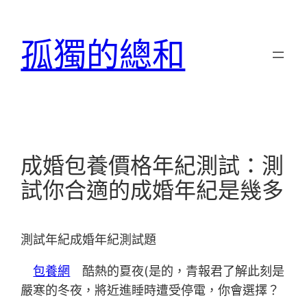
跳
至
孤獨的總和
主
要
內
容
成婚包養價格年紀測試：測
試你合適的成婚年紀是幾多
測試年紀成婚年紀測試題
包養網
酷熱的夏夜(是的，青報君了解此刻是
嚴寒的冬夜，將近進睡時遭受停電，你會選擇？