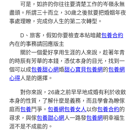
可是，如許的你往往要清楚工作的岑嶺永無
盡頭。所謂三十而立，30歲之後就要把婚姻年夜
事處理瞭，完成你人生的第二次轉型。
D、旅客，假如你要檢查本帖暗藏
包養合約
內在的事務請回應版主
關於一個愛好享用生涯的人來說，趁著年青
的時辰有芳華的本錢，憑仗本身的目光，找到一
個可以成
包養甜心網
婚
甜心寶貝包養網
的
包養網
心得
人是的選擇。
對你來說，26歲之前早早地成婚有利於收斂
本身的性質，了解什麼是義務，而且學會為瞭傢
庭而
包養
鬥爭。
包養網
包養女人
以你
包養合約
的
尋求，與傢
包養甜心網
人一路發
包養網
明幸福生
涯不是不成能的。