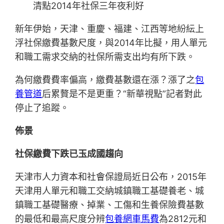
清點2014年社保三年夜利好
新年伊始，天津、重慶、福建、江西等地紛紜上
浮社保繳費基數尺度，與2014年比擬，用人單元
和職工需求交納的社保所需支出均有所下跌。
為何繳費費率偏高，繳費基數還在漲？漲了之
包
養管道
后累贅是不是更重？“新華視點”記者對此
停止了追蹤。
佈景
社保繳費下跌已玉成國趨向
天津市人力資本和社會保證局近日公布，2015年
天津用人單元和職工交納城鎮職工基礎養老、城
鎮職工基礎醫療、掉業、工傷和生養保險費基數
的最低和最高尺度分辨
包養網車馬費
為2812元和