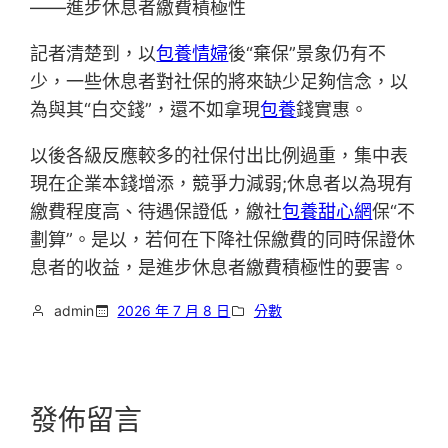
——進步休息者繳費積極性
記者清楚到，以
包養情婦
後“棄保”景象仍有不
少，一些休息者對社保的將來缺少足夠信念，以
為與其“白交錢”，還不如拿現
包養
錢實惠。
以後各級反應較多的社保付出比例過重，集中表
現在企業本錢增添，競爭力減弱;休息者以為現有
繳費程度高、待遇保證低，繳社
包養甜心網
保“不
劃算”。是以，若何在下降社保繳費的同時保證休
息者的收益，是進步休息者繳費積極性的要害。
admin
2026 年 7 月 8 日
分數
發佈留言