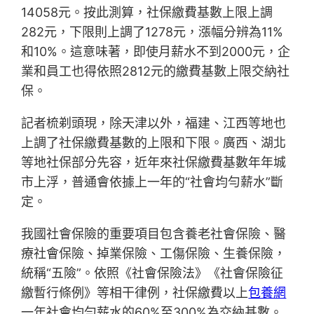
14058元。按此測算，社保繳費基數上限上調
282元，下限則上調了1278元，漲幅分辨為11%
和10%。這意味著，即使月薪水不到2000元，企
業和員工也得依照2812元的繳費基數上限交納社
保。
記者梳剃頭現，除天津以外，福建、江西等地也
上調了社保繳費基數的上限和下限。廣西、湖北
等地社保部分先容，近年來社保繳費基數年年城
市上浮，普通會依據上一年的“社會均勻薪水”斷
定。
我國社會保險的重要項目包含養老社會保險、醫
療社會保險、掉業保險、工傷保險、生養保險，
統稱“五險”。依照《社會保險法》《社會保險征
繳暫行條例》等相干律例，社保繳費以上
包養網
一年社會均勻薪水的60%至300%為交納基數。