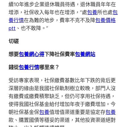
續10年進步企業退休職員待遇，退休職員年年在
增添，社保收入每年也在增添，“處
包養
所也處
包
養行情
在為難的地步，費率不克不及降
包養價格
ptt
、也不敢降。”
切磋
想要
包養網心得
下降社保費率
包養網站
錢從
包養行情
哪里來？
受訪專家表現，社保繳費基數比年下跌的背后更
深層的緣由是我國社保軌制樹立較晚，部門人沒
有繳費或繳費積聚缺乏，但仍可享用社保待遇，
使得我國社保基金給付增加年夜于繳費增加。今
朝社保基金保
包養
值增值渠道重要是協定存
包養
款、購置國債等穩妥的渠道，其他投資渠道絕對