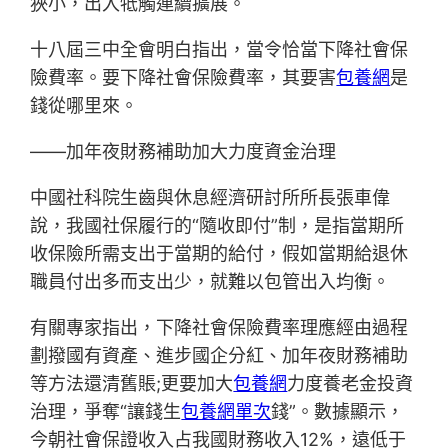
狹小，出入牴觸連續擴展。
十八屆三中全會明白指出，當令恰當下降社會保
險費率。要下降社會保險費率，其要害
包養網
是
錢從哪里來。
——加年夜財務補助加大力度資金治理
中國社科院生齒與休息經濟研討所所長張車偉
說，我國社保履行的“隨收即付”制，是指當期所
收保險所需支出于當期的給付，假如當期給退休
職員付出多而支出少，就難以包管出入均衡。
有關專家指出，下降社會保險費率理應經由過程
劃撥國有資產、進步國企分紅、加年夜財務補助
等方法還清舊賬;更要加大
包養網
力度養老金投資
治理，爭奪“讓錢生
包養網單次
錢”。數據顯示，
今朝社會保證收入占我國財務收入12%，遠低于