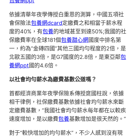
包養網ppt
依據清華年夜學傳授白重恩的測算，中國五項社
會保險法
包養網dcard
定繳費之和相當于薪水程
度的40%，有
包養
的地域甚至到達50%;我國的社
保繳費率在全球181個
包養甜心網
國度中排名第
一，約為“金磚四國”其他三國均勻程度的2倍，是
北歐五國的3倍，是G7國度的2.8倍，是東亞鄰
包
養網ppt
國的4.6倍。
以社會均勻薪水為繳費基數公道嗎？
首都經濟商業年夜學保險系傳授庹國柱說，依據
相干律例，社保繳費基數依據社會均勻薪水來斷
定繳費基數，“我國社會均勻薪水每年都在以較疾
速度增加，是以繳費
包養
基數增加是很天然的。”
對于“較快增加的均勻薪水”，不少人感到沒有現