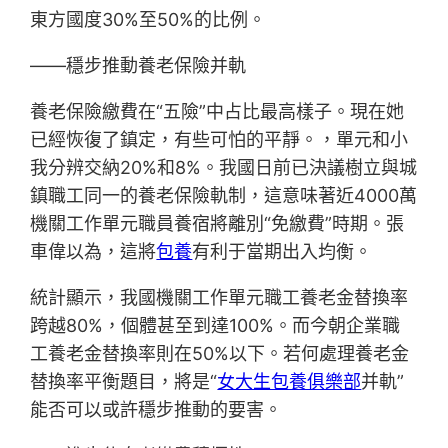
東方國度30%至50%的比例。
——穩步推動養老保險并軌
養老保險繳費在“五險”中占比最高樣子。現在她
已經恢復了鎮定，有些可怕的平靜。，單元和小
我分辨交納20%和8%。我國日前已決議樹立與城
鎮職工同一的養老保險軌制，這意味著近4000萬
機關工作單元職員養宿將離別“免繳費”時期。張
車偉以為，這將
包養
有利于當期出入均衡。
統計顯示，我國機關工作單元職工養老金替換率
跨越80%，個體甚至到達100%。而今朝企業職
工養老金替換率則在50%以下。若何處理養老金
替換率平衡題目，將是“
女大生包養俱樂部
并軌”
能否可以或許穩步推動的要害。