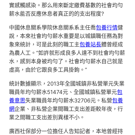
實感觸感染。那么用來斷定繳費基數的社會均勻
薪水能否反應休息者真正的的支出程度?
中國休息關系學院休息關系系主任喬
包養行情
健
說，本來社會均勻薪水重要是以城鎮職任務為對
象來統計，可是此刻的職工主
包養站長
體曾經成
為農人工。“如許就形成良多人達不到社會均勻薪
水，感到本身被均勻了。社會均勻薪水自己就是
虛高，由於它跟良多工具掛鉤。”
統計數據顯示，2013年全國城鎮非私營單元失業
職員年均勻薪水51474元、全國城鎮私營單元
包
養意思
失業職員年均勻薪水32706元。私營
包養
網
企業、非私營企業間職工支出差距較年夜，行
業之間職工支出差別異樣不小。
廣西社保部分一位擔任人告知記者，本地曾經持