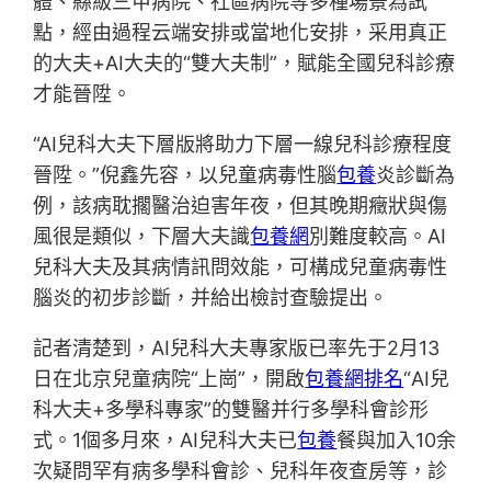
體、縣級三甲病院、社區病院等多種場景為試
點，經由過程云端安排或當地化安排，采用真正
的大夫+AI大夫的“雙大夫制”，賦能全國兒科診療
才能晉陞。
“AI兒科大夫下層版將助力下層一線兒科診療程度
晉陞。”倪鑫先容，以兒童病毒性腦
包養
炎診斷為
例，該病耽擱醫治迫害年夜，但其晚期癥狀與傷
風很是類似，下層大夫識
包養網
別難度較高。AI
兒科大夫及其病情訊問效能，可構成兒童病毒性
腦炎的初步診斷，并給出檢討查驗提出。
記者清楚到，AI兒科大夫專家版已率先于2月13
日在北京兒童病院“上崗”，開啟
包養網排名
“AI兒
科大夫+多學科專家”的雙醫并行多學科會診形
式。1個多月來，AI兒科大夫已
包養
餐與加入10余
次疑問罕有病多學科會診、兒科年夜查房等，診