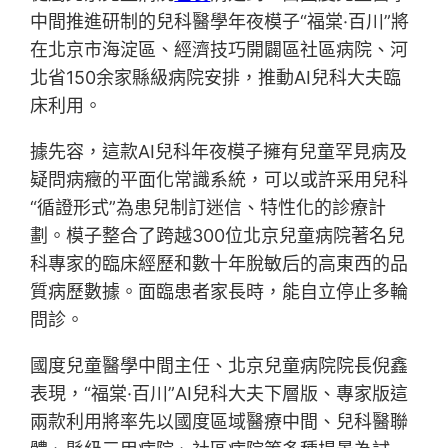
中間推進研制的兒科醫學年夜模子“福棠·百川”將
在北京市海淀區、經濟技巧開闢區社區病院、河
北省150余家縣級病院安排，推動AI兒科大夫臨
床利用。
據先容，這款AI兒科年夜模子擁有兒童罕見病及
疑問病癥的平面化常識系統，可以或許采用兒科
“循證形式”為患兒制訂迷信、特性化的診療計
劃。模子整合了跨越300位北京兒童病院著名兒
科專家的臨床經歷和數十年脫敏后的高東西的品
質病歷數據。面臨患者家長時，能自立停止多輪
問診。
國度兒童醫學中間主任、北京兒童病院院長倪鑫
表現，“福棠·百川”AI兒科大夫下層版、專家版這
兩款利用將率先以國度區域醫療中間、兒科醫聯