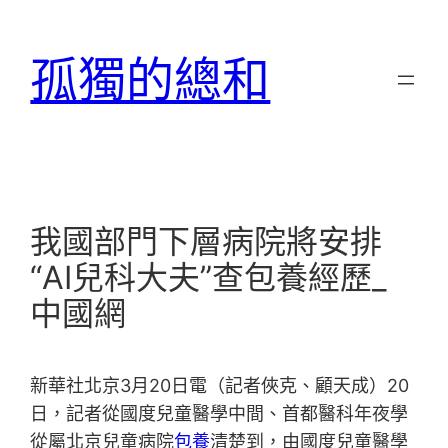
跳
至
孤獨的總和
主
要
內
容
我國部門下層病院將安排
“AI兒科大夫”查包養經歷_
中國網
新華社北京3月20日電（記者俠克、顧天成）20
日，記者從國度兒童醫學中間、首都醫科年夜學
從屬北京兒童病院
包養
清楚到，由國度兒童醫學