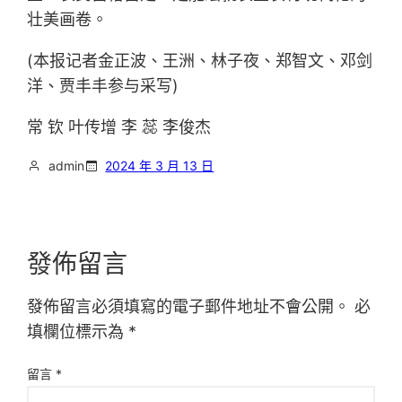
壮美画卷。
(本报记者金正波、王洲、林子夜、郑智文、邓剑
洋、贾丰丰参与采写)
常 钦 叶传增 李 蕊 李俊杰
admin
2024 年 3 月 13 日
發佈留言
發佈留言必須填寫的電子郵件地址不會公開。
必
填欄位標示為
*
留言
*