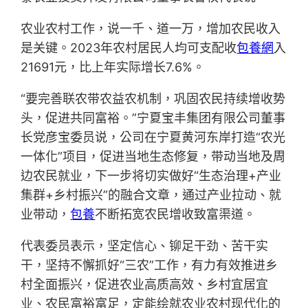
农业农村工作，说一千、道一万，增加农民收入
是关键。2023年农村居民人均可支配收
包養網
入
21691元，比上年实际增长7.6%。
“要完善联农带农益农机制，巩固农民持续增收势
头，促进共同富裕。”宁夏宝丰集团有限公司董事
长党彦宝委员说，公司在宁夏黄河东岸打造“农光
一体化”项目，促进当地生态修复，带动当地及周
边农民就业，下一步将切实做好“生态治理+产业
集群+乡村振兴”的融合文章，通过产业拉动、就
业带动，
包養
不断拓宽农民增收致富渠道。
代表委员表示，坚定信心、铆足干劲、苦干实
干，坚持不懈抓好“三农”工作，有力有效推进乡
村全面振兴，促进农业高质高效、乡村宜居宜
业、农民富裕富足，定能绘就农业农村现代化的