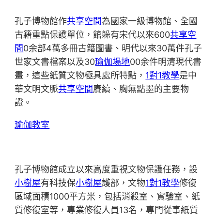
孔子博物館作
共享空間
為國家一級博物館、全國
古籍重點保護單位，館躲有宋代以來600
共享空
間
0余部4萬多冊古籍圖書、明代以來30萬件孔子
世家文書檔案以及30
瑜伽場地
00余件明清現代書
畫，這些紙質文物極具處所特點，
1對1教學
是中
華文明文脈
共享空間
賡續、胸無點墨的主要物
證。
瑜伽教室
孔子博物館成立以來高度重視文物保護任務，設
小樹屋
有科技保
小樹屋
護部，文物
1對1教學
修復
區域面積1000平方米，包括消殺室、實驗室、紙
質修復室等，專業修復人員13名，專門從事紙質