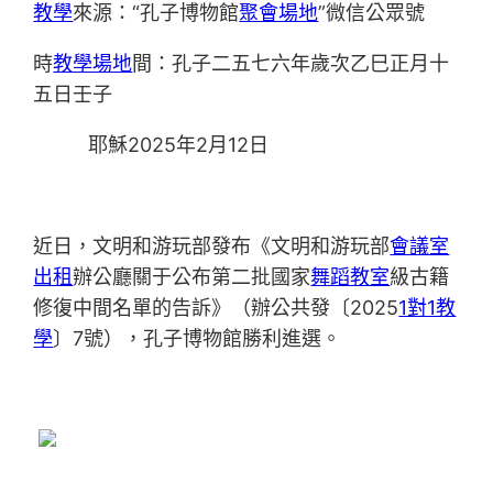
教學
來源：“孔子博物館
聚會場地
”微信公眾號
時
教學場地
間：孔子二五七六年歲次乙巳正月十
五日壬子
耶穌2025年2月12日
近日，文明和游玩部發布《文明和游玩部
會議室
出租
辦公廳關于公布第二批國家
舞蹈教室
級古籍
修復中間名單的告訴》（辦公共發〔2025
1對1教
學
〕7號），孔子博物館勝利進選。