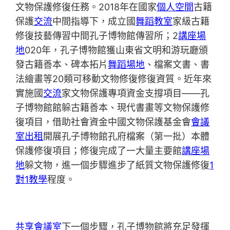
文物保護修復任務。2018年在國家
個人空間
古籍
保護
交流
中間指導下，成立國
舞蹈教室
家級古籍
修復技藝傳習中間孔子博物館傳習所；2
講座場
地
020年，孔子博物館獲山東省文明和游玩廳頒
發古籍善本、碑本拓片
舞蹈場地
、檔案文書、書
法繪畫等20類可移動文物修復修復資質。近年來
實施國
交流
家文物保護專項資金支撐項目——孔
子博物館館躲古籍善本、現代書畫等文物保護修
復項目，借助社會資金中國文物保護基金會
會議
室出租
開展孔子博物館孔府檔案（第一批）本體
保護修復項目；修復完成了一大量主要館
講座場
地
躲文物，進一個步驟進步了紙質文物保護修復
1
對1教學
程度。
共享會議室
下一個步驟，孔子博物館將充足發揮