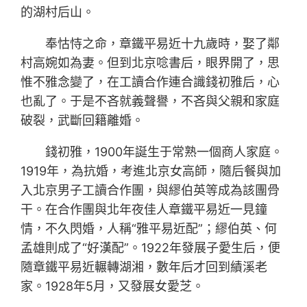
的湖村后山。
奉怙恃之命，章鐵平易近十九歲時，娶了鄰
村高婉如為妻。但到北京唸書后，眼界開了，思
惟不雅念變了，在工讀合作連合識錢初雅后，心
也亂了。于是不吝就義聲譽，不吝與父親和家庭
破裂，武斷回籍離婚。
錢初雅，1900年誕生于常熟一個商人家庭。
1919年，為抗婚，考進北京女高師，隨后餐與加
入北京男子工讀合作團，與繆伯英等成為該團骨
干。在合作團與北年夜佳人章鐵平易近一見鐘
情，不久閃婚，人稱“雅平易近配”；繆伯英、何
孟雄則成了“好漢配”。1922年發展子愛生后，便
隨章鐵平易近輾轉湖湘，數年后才回到績溪老
家。1928年5月，又發展女愛芝。