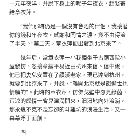
十元年夜洋，并脫下身上的呢子年夜衣，趕緊寄
給章衣萍。
“我們那時仍是一個沒有會晤的伴侶，我接著
你的錢和年夜衣，感謝和同情之淚，竟不由得流
了半天。”第二天，章衣萍便出發到北京來了。
幾年后，當章衣萍一小我獨坐于古廟西院小
屋發愣，忽接章鐵平易近由杭州來信。信中說，
他已把妻兒安置在了績溪老家，現已達到杭州，
就要到北京來了，并說，“離開北京就是餓逝世也
情願的”。此時的章衣萍，仿佛戈壁中忽見綠茵，
荒涼的感情一會兒津潤開來，汩汩地向外流淌，
那永遠不克不及忘卻的斗雞坑的浪漫生活，又一
幕幕浮于面前。
四