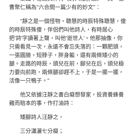
曹聚仁稱為“六合間一篇少有的妙文”：
“靜之是一個怪物，聰慧的時辰特殊聰慧，傻
的時辰特殊傻，伴侶們叫他詩人，有時居心
把‘詩’字讀著上聲，叫他‘逝世人’。他那抽像，你
只需看見一次，永遠不會忘失落的：一顆肥頭，
一張圓臉，短脖子，胖身軀，還有兩條矮小的
腿。走路的時辰，頭兒在前，腳兒在后，頭兒極
力要向前跑，兩條腿卻趕不上，于是一擺一擺，
活像一只鴨子。”
他又依據汪靜之書白癡想發家，投資養蜂養
雞而賠本的事，作打油詩：
矮腳詩人汪靜之，
三分瀟灑七分癡；