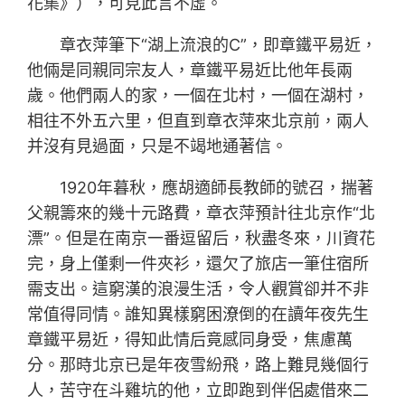
花集》），可見此言不虛。
章衣萍筆下“湖上流浪的C”，即章鐵平易近，
他倆是同親同宗友人，章鐵平易近比他年長兩
歲。他們兩人的家，一個在北村，一個在湖村，
相往不外五六里，但直到章衣萍來北京前，兩人
并沒有見過面，只是不竭地通著信。
1920年暮秋，應胡適師長教師的號召，揣著
父親籌來的幾十元路費，章衣萍預計往北京作“北
漂”。但是在南京一番逗留后，秋盡冬來，川資花
完，身上僅剩一件夾衫，還欠了旅店一筆住宿所
需支出。這窮漢的浪漫生活，令人觀賞卻并不非
常值得同情。誰知異樣窮困潦倒的在讀年夜先生
章鐵平易近，得知此情后竟感同身受，焦慮萬
分。那時北京已是年夜雪紛飛，路上難見幾個行
人，苦守在斗雞坑的他，立即跑到伴侶處借來二