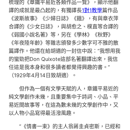
梳理的《章鐵平易近各類作品一覽》，顯示他翻
譯的成就是最凸起的，有獨譯長
1對1教學
篇作品
《波斯故事》《少婦日誌》《餓》，有與章衣萍
合譯的《少女日誌》，與胡愈之、樸直等合譯的
《弱國小說名著》等，另在《學林》《秋野》
《年夜陸年齡》等雜志頒發多少數字可不雅的散
篇譯作。他還在給胡適的一封信中說：“我想用我
的蠻勁把Don Quixote這部名著翻譯出來，我信
任這是我本身和很多讀者都覺得興趣的書。”
（1929年4月14日致胡適）。
但作為一個有文學天賦的人，章鐵平易近的
純文學創作未幾，且重要集中于詩詞、小品、平
易近間故事等，在這為數未幾的文學創作中，又
以人物小品寫得最活潑風趣。
“《情書一束》的主人翁蔣圭貞密斯，已經和