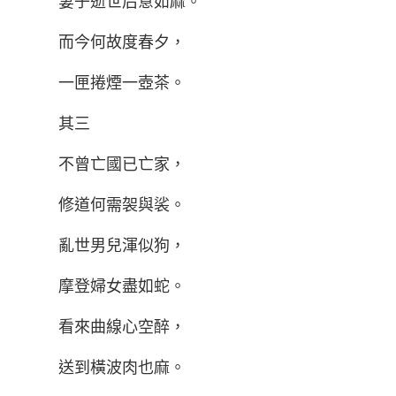
妻子逝世后意如麻。
而今何故度春夕，
一匣捲煙一壺茶。
其三
不曾亡國已亡家，
修道何需袈與裟。
亂世男兒渾似狗，
摩登婦女盡如蛇。
看來曲線心空醉，
送到橫波肉也麻。