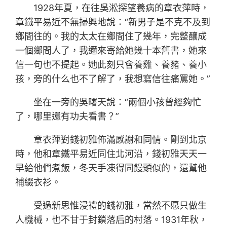
1928年夏，在往吳淞探望養病的章衣萍時，
章鐵平易近不無掃興地說：“新男子是不克不及到
鄉間往的。我的太太在鄉間住了幾年，完整釀成
一個鄉間人了，我邇來寄給她幾十本舊書，她來
信一句也不提起。她此刻只會養雞、養豬、養小
孩，旁的什么也不了解了，我想寫信往痛罵她。”
坐在一旁的吳曙天說：“兩個小孩曾經夠忙
了，哪里還有功夫看書？”
章衣萍對錢初雅佈滿感謝和同情。剛到北京
時，他和章鐵平易近同住北河沿，錢初雅天天一
早給他們煮飯，冬天手凍得同饅頭似的，還幫他
補綴衣衫。
受過新思惟浸禮的錢初雅，當然不愿只做生
人機械，也不甘于封鎖落后的村落。1931年秋，