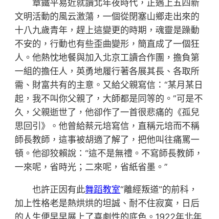
章鐵平易近就讀北年夜時代，正遇上五四新
文明活動的風云激蕩，一個從閉塞山鄉走出來的
十八九歲青年，趕上這變更的時期，魂靈是躁動
不安的，行動也有些歪曲變形，簡直成了一個狂
人。他熱忱地餐與加入北京工讀合作團，擔負第
一組的擔任人，英勇地履行著各展其長、各取所
需、財富共有的主意。又給父親寫信：“某月某日
起，我不叫你父親了，大師都是同等的。”可是不
久，父親逝世了，他卻作了一首很悲痛的《孤兒
思回引》。他曾給蔡元培寫信，直稱元培而不稱
師長教師，這事被胡適了解了，把他叫往痛罵一
頓。他卻狡賴說：“這不是無禮。不寫師長教師，
一來呢，省時光；二來呢，省紙省墨。”
也許正因有此
舞蹈教室
“離經叛道”的前科，
加上性格老是熱烘烘的坦誠、耐不住寂寞，日后
的人生便早早展上了喜劇性的底色。1922年北年