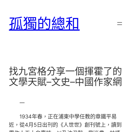
跳
至
孤獨的總和
主
要
內
容
找九宮格分享一個揮霍了的
文學天賦–文史–中國作家網
一
1934年春，正在浦東中學任教的章鐵平易
近，從4月5日出刊的《人世世》創刊號上，讀到