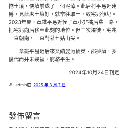
挖土壤，使墳前成了一個泥淖。此后村平易近建
房，見此處土壤好，就常往取土，致宅兆傾圮。
2023年夏，章鐵平易近侄子章小非攜后輩一路，
把宅兆向后移至此刻的地位。但三次遷徙，宅兆
一直朝南，一直對著七姑山尖。
章鐵平易近后來又續娶蔣倫英、邵夢蘭，多
後代而并未幾福，窮愁平生。
2024年10月24日刊定
admin
2025 年 3 月 7 日
發佈留言