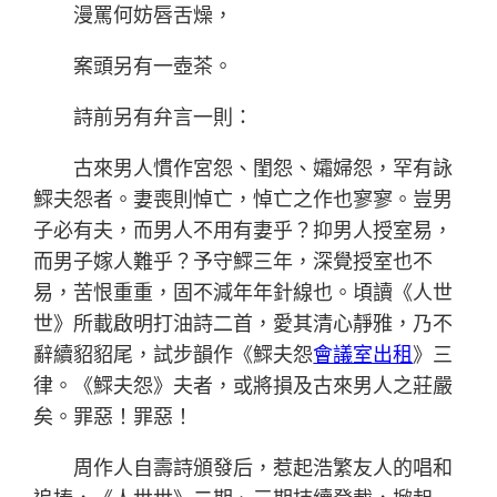
漫罵何妨唇舌燥，
案頭另有一壺茶。
詩前另有弁言一則：
古來男人慣作宮怨、閨怨、孀婦怨，罕有詠
鰥夫怨者。妻喪則悼亡，悼亡之作也寥寥。豈男
子必有夫，而男人不用有妻乎？抑男人授室易，
而男子嫁人難乎？予守鰥三年，深覺授室也不
易，苦恨重重，固不減年年針線也。頃讀《人世
世》所載啟明打油詩二首，愛其清心靜雅，乃不
辭續貂貂尾，試步韻作《鰥夫怨
會議室出租
》三
律。《鰥夫怨》夫者，或將損及古來男人之莊嚴
矣。罪惡！罪惡！
周作人自壽詩頒發后，惹起浩繁友人的唱和