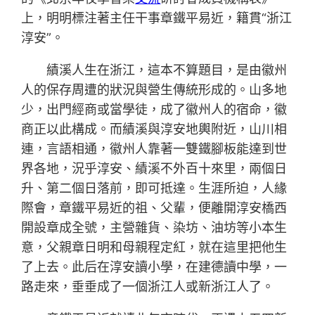
上，明明標注著主任干事章鐵平易近，籍貫“浙江
淳安”。
績溪人生在浙江，這本不算題目，是由徽州
人的保存周遭的狀況與營生傳統形成的。山多地
少，出門經商或當學徒，成了徽州人的宿命，徽
商正以此構成。而績溪與淳安地輿附近，山川相
連，言語相通，徽州人靠著一雙鐵腳板能達到世
界各地，況乎淳安、績溪不外百十來里，兩個日
升、第二個日落前，即可抵達。生涯所迫，人緣
際會，章鐵平易近的祖、父輩，便離開淳安橋西
開設章成全號，主營雜貨、染坊、油坊等小本生
意，父親章日明和母親程定紅，就在這里把他生
了上去。此后在淳安讀小學，在建德讀中學，一
路走來，垂垂成了一個浙江人或新浙江人了。