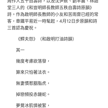
周作人五十自壽詩，以及沈尹默、劉半農、林語
堂三人的《和豈明師長教師五秩自壽詩原韻》
詩。作為啟明師長教師的小友和苦雨齋已經的常
客，章鐵平易近一時髦起，4月12日步原韻和詩
三首認為慶祝。
《鰥夫怨》（和啟明打油詩韻）
其一
幾度考慮欲落發，
算來只怕著法衣。
無妻慣惹胭脂虎，
掉戀頻投赤鏈蛇。
夢覺冰肌憐被絮，