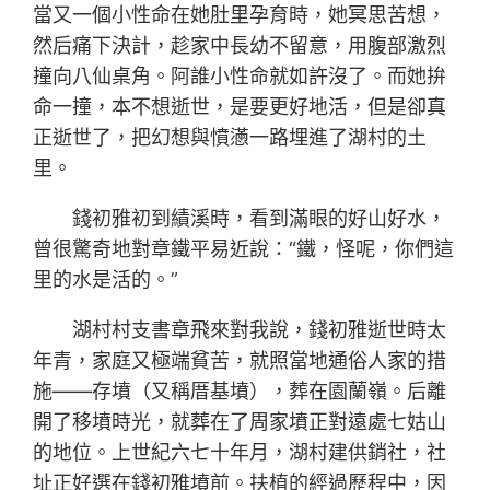
當又一個小性命在她肚里孕育時，她冥思苦想，
然后痛下決計，趁家中長幼不留意，用腹部激烈
撞向八仙桌角。阿誰小性命就如許沒了。而她拚
命一撞，本不想逝世，是要更好地活，但是卻真
正逝世了，把幻想與憤懣一路埋進了湖村的土
里。
錢初雅初到績溪時，看到滿眼的好山好水，
曾很驚奇地對章鐵平易近說：“鐵，怪呢，你們這
里的水是活的。”
湖村村支書章飛來對我說，錢初雅逝世時太
年青，家庭又極端貧苦，就照當地通俗人家的措
施——存墳（又稱厝基墳），葬在園蘭嶺。后離
開了移墳時光，就葬在了周家墳正對遠處七姑山
的地位。上世紀六七十年月，湖村建供銷社，社
址正好選在錢初雅墳前。扶植的經過歷程中，因