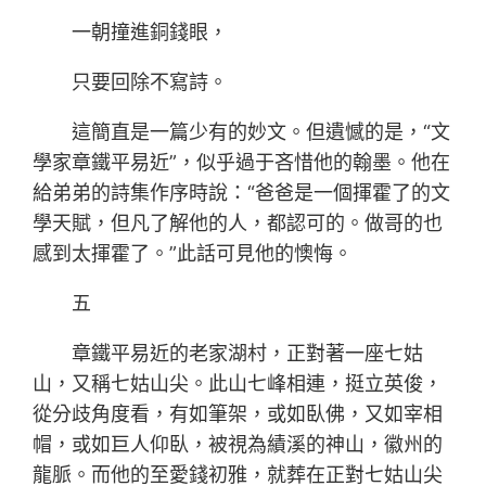
一朝撞進銅錢眼，
只要回除不寫詩。
這簡直是一篇少有的妙文。但遺憾的是，“文
學家章鐵平易近”，似乎過于吝惜他的翰墨。他在
給弟弟的詩集作序時說：“爸爸是一個揮霍了的文
學天賦，但凡了解他的人，都認可的。做哥的也
感到太揮霍了。”此話可見他的懊悔。
五
章鐵平易近的老家湖村，正對著一座七姑
山，又稱七姑山尖。此山七峰相連，挺立英俊，
從分歧角度看，有如筆架，或如臥佛，又如宰相
帽，或如巨人仰臥，被視為績溪的神山，徽州的
龍脈。而他的至愛錢初雅，就葬在正對七姑山尖