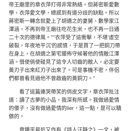
帝王廟里的章衣萍打得非常熱絡。但蔣密斯愛數
學，衣萍愛文學，總感到有道分歧的缺點。所以
蔣密斯一轉念就愛上了胡適之的妻舅、數學家江
澤涵，不再到帝王廟往吃花生米，也不再一日通
二十次的德律風。”“衣萍受了這衝擊，不堪‘虛空
破裂，年夜地平沉’的感憤，于是買了一把銅刀帶
在身上，在胡適之第宅擺佈守候著他的情敵江澤
涵。借使倘使碰見了這令人切齒的敵人，必定要
黃刃子出來紅刃子出來了。可是事機不密，伴侶
們都曾看見過他不曾啟齒的黃銅刀。”
看了這篇連哭帶笑的俏皮文字，章衣萍批注
道：讀了古夢的小品，我深有所感。我做過愛情
的傻子，沒有做過愛情的lier，這一點，是可以驕
傲的。
章鐵平易近又作有《詩人汪靜之》一文，被