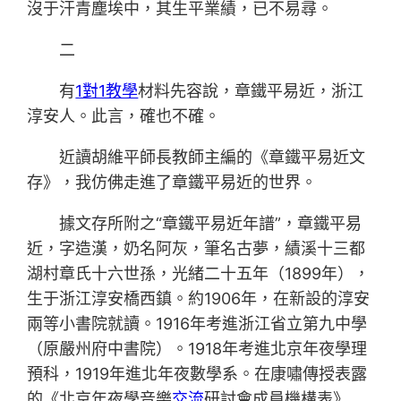
沒于汗青塵埃中，其生平業績，已不易尋。
二
有
1對1教學
材料先容說，章鐵平易近，浙江
淳安人。此言，確也不確。
近讀胡維平師長教師主編的《章鐵平易近文
存》，我仿佛走進了章鐵平易近的世界。
據文存所附之“章鐵平易近年譜”，章鐵平易
近，字造漢，奶名阿灰，筆名古夢，績溪十三都
湖村章氏十六世孫，光緒二十五年（1899年），
生于浙江淳安橋西鎮。約1906年，在新設的淳安
兩等小書院就讀。1916年考進浙江省立第九中學
（原嚴州府中書院）。1918年考進北京年夜學理
預科，1919年進北年夜數學系。在康嘯傳授表露
的《北京年夜學音樂
交流
研討會成員機構表》