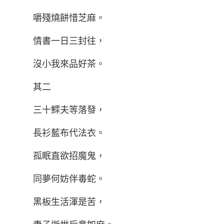
嚼殘燒餅惜芝麻。
情書一日三封往，
沒小我來品好茶。
其二
三十鰥夫等落發，
長衫藍布代法衣。
孤眠直欲招魔鬼，
同夢何妨伴毒蛇。
黑板生活渾是苦，