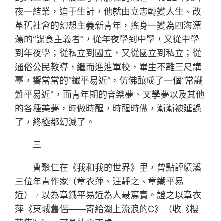
夜一結業，迫于生計，他就由立志轉變人生、改
革舊社會的幻想主義新青年，搖身一變為四海漂
蕩的“謀食主義者”，從年夜學到中學，又從中學
到年夜學；從私立到國立，又從國立到私立；從
通俗公民教導，繼而進進軍校，畢生不離三尺講
臺，響當當的“鐵平易近”，仿佛釀成了一個“常識
難平易近”，而青年期的音樂夢、文學夢以及其他
的各種美夢，時做時醒，時醒時做，漸漸被延誤
了，終極都幻滅了。
三
曹聚仁在《我和我的世界》里，曾點評績溪
三位年青作家（章衣萍、汪靜之、章鐵平易
近），以為章鐵平易近為人最篤實。證之以章衣
萍《東城舊侶——寄給湖上流浪的C》（收《櫻