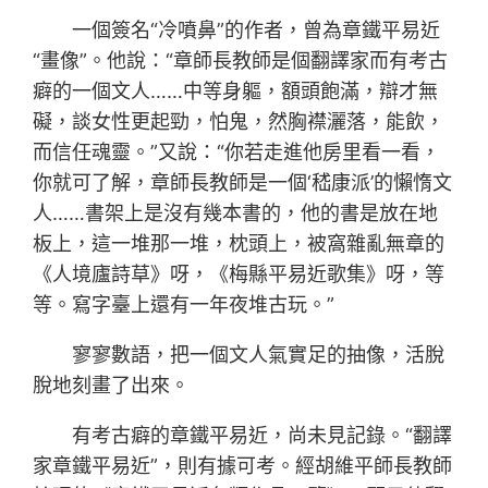
一個簽名“冷噴鼻”的作者，曾為章鐵平易近
“畫像”。他說：“章師長教師是個翻譯家而有考古
癖的一個文人……中等身軀，額頭飽滿，辯才無
礙，談女性更起勁，怕鬼，然胸襟灑落，能飲，
而信任魂靈。”又說：“你若走進他房里看一看，
你就可了解，章師長教師是一個‘嵇康派’的懶惰文
人……書架上是沒有幾本書的，他的書是放在地
板上，這一堆那一堆，枕頭上，被窩雜亂無章的
《人境廬詩草》呀，《梅縣平易近歌集》呀，等
等。寫字臺上還有一年夜堆古玩。”
寥寥數語，把一個文人氣實足的抽像，活脫
脫地刻畫了出來。
有考古癖的章鐵平易近，尚未見記錄。“翻譯
家章鐵平易近”，則有據可考。經胡維平師長教師