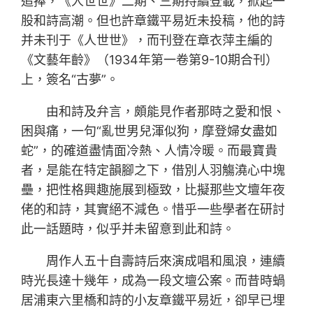
追捧，《人世世》二期、三期持續登載，掀起一
股和詩高潮。但也許章鐵平易近未投稿，他的詩
并未刊于《人世世》，而刊登在章衣萍主編的
《文藝年齡》（1934年第一卷第9-10期合刊）
上，簽名“古夢”。
由和詩及弁言，頗能見作者那時之愛和恨、
困與痛，一句“亂世男兒渾似狗，摩登婦女盡如
蛇”，的確道盡情面冷熱、人情冷暖。而最寶貴
者，是能在特定韻腳之下，借別人羽觴澆心中塊
壘，把性格興趣施展到極致，比擬那些文壇年夜
佬的和詩，其實絕不減色。惜乎一些學者在研討
此一話題時，似乎并未留意到此和詩。
周作人五十自壽詩后來演成唱和風浪，連續
時光長達十幾年，成為一段文壇公案。而昔時蝸
居浦東六里橋和詩的小友章鐵平易近，卻早已埋