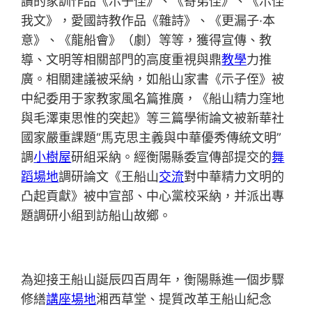
讀的家訓作品《示子侄》、《寄弟侄》、《示侄
我文》，愛國詩教作品《雜詩》、《更漏子·本
意》、《龍船會》（劇）等等，獲得宣傳、教
導、文明等相關部門的高度重視與鼎
教學
力推
廣。相關建議被采納，如船山家書《示子侄》被
中紀委用于家教家風名篇推廣，《船山精力窪地
與毛澤東思惟的突起》等三篇學術論文被新華社
國家嚴重課題“馬克思主義與中華優秀傳統文明”
調
小樹屋
研組采納。經衡陽縣委宣傳部提交的
舞
蹈場地
調研論文《王船山
交流
對中華精力文明的
凸起貢獻》被中宣部、中心黨校采納，并派出專
題調研小組到訪船山故鄉。
為迎接王船山誕辰四百周年，衡陽縣進一個步驟
修繕
講座場地
湘西草堂、提質改革王船山紀念