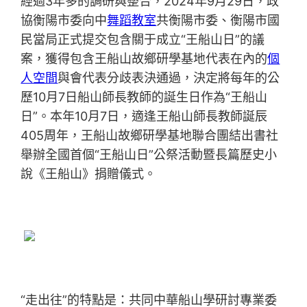
經過3年多的調研與整合，2024年9月29日，政
協衡陽市委向中
舞蹈教室
共衡陽市委、衡陽市國
民當局正式提交包含關于成立“王船山日”的議
案，獲得包含王船山故鄉研學基地代表在內的
個
人空間
與會代表分歧表決通過，決定將每年的公
歷10月7日船山師長教師的誕生日作為“王船山
日”。本年10月7日，適逢王船山師長教師誕辰
405周年，王船山故鄉研學基地聯合團結出書社
舉辦全國首個“王船山日”公祭活動暨長篇歷史小
說《王船山》捐贈儀式。
“走出往”的特點是：共同中華船山學研討專業委