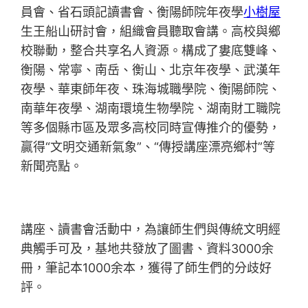
員會、省石頭記讀書會、衡陽師院年夜學
小樹屋
生王船山研討會，組織會員聽取會講。高校與鄉
校聯動，整合共享名人資源。構成了婁底雙峰、
衡陽、常寧、南岳、衡山、北京年夜學、武漢年
夜學、華東師年夜、珠海城職學院、衡陽師院、
南華年夜學、湖南環境生物學院、湖南財工職院
等多個縣市區及眾多高校同時宣傳推介的優勢，
贏得“文明交通新氣象”、“傳授講座漂亮鄉村”等
新聞亮點。
講座、讀書會活動中，為讓師生們與傳統文明經
典觸手可及，基地共發放了圖書、資料3000余
冊，筆記本1000余本，獲得了師生們的分歧好
評。