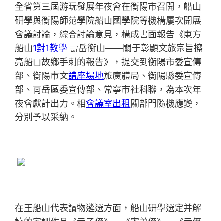
全省第三屆游玩發展年夜會在衡陽市召開，船山
研學與衡陽師范學院船山國學院等機構屢次開展
會議討論，綜合討論意見，構成書面報告《東方
船山
1對1教學
壽岳衡山——關于彰顯文旅宗旨擦
亮船山故鄉手刺的報告》，提交到衡陽市委宣傳
部、衡陽市文
講座場地
旅廣體局、衡陽縣委宣傳
部、南岳區委宣傳部、常寧市社科聯，為本次年
夜會獻計出力。相
會議室出租
關部門隨機應變，
分別予以采納。
在王船山代表讀物遴選方面，船山研學選定并解