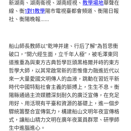
新湖南、湖南衛視、湖南經視、
教學場地
華聲在
線、衡
1對1教學
陽市電視臺都會頻道、衡陽日報
社、衡陽晚報……
船山師長教師以“乾坤并建、行后了解”為哲思衝
破口，“開六經生面，立千年人極”，被毛澤東同
道推重為與東方古典哲學巨頭黑格爾并峙的東方
哲學大師，以其常啟常新的思惟偉力融進近代以
來一大量愛國文明傳人的血液，跳動在習近平新
時代中國特點社會主義的脈搏上，生生不息。衡
陽縣通過主流媒體深刻耐久的廣泛宣傳，在充足
用好、用活現有平臺和資源的基礎上，進一個步
驟統籌整合宣傳氣力，構建船山文明年夜宣傳格
式，讓船山精力文明在廣年夜黨員群眾、研學師
生中進腦進心。