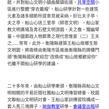
館，并對船山文明小鎮曲蘭鎮街道、
共享空間
小
區進行整體“穿衣戴帽”。船山研學針對一些建筑
元素及諸多細節所提意見被采納。好比夫子亭、
夫之亭、船山心送三里亭（師恩文明），船山家
教文明廣場及青石壁文明游園，夫之像，獨幽琴
臺，中國郵政人物郵票之現代思惟家（二）王夫
之……等等。此外，衡陽縣建築王船山故鄉生態
文明園，將兩條由衡陽市區進進衡陽縣的牌樓門
頭“衡陽縣國民歡迎您”改換成“船山故鄉歡迎你”
也離不開船山研學的建議。
二十多年來，由船山研學牽頭，衡陽縣與船山文
明相關的平易近間社團船山文明傳習總會、校園
文聯船山文明研討會、王船山家訓傳習院構成一
套人馬三塊牌子，
瑜伽教室
研學、
會議室出租
研