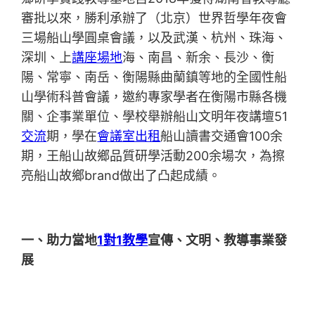
審批以來，勝利承辦了（北京）世界哲學年夜會
三場船山學圓桌會議，以及武漢、杭州、珠海、
深圳、上
講座場地
海、南昌、新余、長沙、衡
陽、常寧、南岳、衡陽縣曲蘭鎮等地的全國性船
山學術科普會議，邀約專家學者在衡陽市縣各機
關、企事業單位、學校舉辦船山文明年夜講壇51
交流
期，學在
會議室出租
船山讀書交通會100余
期，王船山故鄉品質研學活動200余場次，為擦
亮船山故鄉brand做出了凸起成績。
一、助力當地
1對1教學
宣傳、文明、教導事業發
展