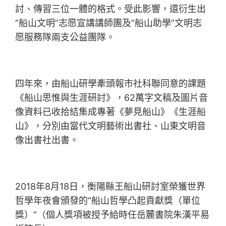
討、傳習三位一體的格式。受此影響，還衍生出
“船山文明”志愿宣講講師團及“船山助學”文明志
愿服務隊兩支公益團隊。
四年來，由船山研學牽頭報市社科聯同意的課題
《船山思惟與生涯研討》，62萬字文稿及圖片音
像資料已收拾結集成專著《夢見船山》《生涯船
山》，分別由當代文明藝術出書社、山東文明音
像出書社出書。
2018年8月18日，衡陽縣王船山研討室榮獲世界
哲學年夜會頒發的“船山哲學凸起貢獻獎（單位
獎）”（個人獎項被授予給時任岳麓書院朱漢平易