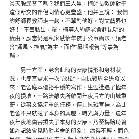
炎天躲曩昔了嗎？我們三人里，梅師長教師對于
這個新交的伴侶同情心更豐盛，他并且說：‘我們
約舒師長教師走一趟，不單對他好，對文藝界也
好！’”不丟臉出，羅、梅等人約請老舍赴昆明的
緣由，應當仍是私家感情年夜于公事需求，讓老
舍“通風、換氣”為主，而作“暑期報告”等事為
輔。
另一方面，老舍此時的安康情形和身材狀
況，也簡直需求一次“放松”。自抗戰周全迸發以
來，老舍底本優裕平穩的寫作、生涯遭遇了極年
夜的損壞，一路流離失所離開年夜后方的山城重
慶，從事文協沉重的任務，停止抗戰宣揚。為此
老舍不只就義了本身的興趣、時光與力量，還年
夜年夜地傷害損失了本身的安康。乃至梅貽琦曾
如許記敘會見時對老舍的印象：“病得不輕、面色