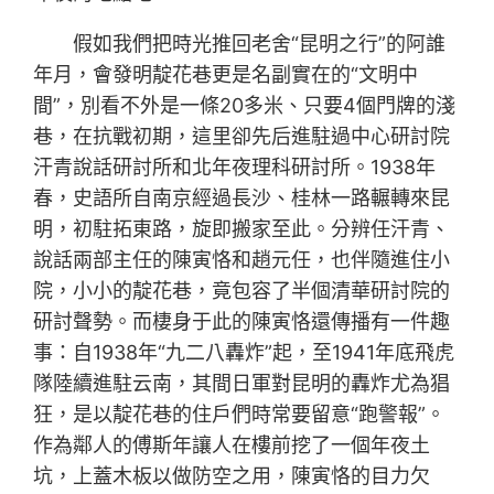
假如我們把時光推回老舍“昆明之行”的阿誰
年月，會發明靛花巷更是名副實在的“文明中
間”，別看不外是一條20多米、只要4個門牌的淺
巷，在抗戰初期，這里卻先后進駐過中心研討院
汗青說話研討所和北年夜理科研討所。1938年
春，史語所自南京經過長沙、桂林一路輾轉來昆
明，初駐拓東路，旋即搬家至此。分辨任汗青、
說話兩部主任的陳寅恪和趙元任，也伴隨進住小
院，小小的靛花巷，竟包容了半個清華研討院的
研討聲勢。而棲身于此的陳寅恪還傳播有一件趣
事：自1938年“九二八轟炸”起，至1941年底飛虎
隊陸續進駐云南，其間日軍對昆明的轟炸尤為猖
狂，是以靛花巷的住戶們時常要留意“跑警報”。
作為鄰人的傅斯年讓人在樓前挖了一個年夜土
坑，上蓋木板以做防空之用，陳寅恪的目力欠