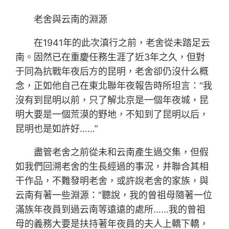
老舍與云南的淵源
在1941年的此次滇行之前，老舍從未踏足云
南。固然已在重慶任務生涯了近3年之久，但對
于同為抗戰年夜后方的昆明，老舍卻仍沒什么概
念，正如他自己在東北聯年夜報告時所坦言：“我
沒有到昆明以前，只了解北京是一個年夜城，昆
明大要是一個荒漠的野地，不知到了昆明以后，
昆明也是如許好……”
盡管老舍之前從未和云南產生過交集，但假
如我們回溯老舍的生長經過的事況，并聯合其相
干作品，不難發明老舍，或許說老舍的家族，與
云南有著一些淵源：“聽說，我的曾祖母隨著一位
滿族年夜員到過云南等遠遠的處所……我的曾祖
母的義務大要是扶持著年夜員的夫人上轎下轎，