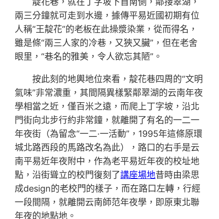
靛花巷，就在丁字坡下首南側，鄰接翠湖，
兩三分鐘就可走到水邊，據傳平易近國初期有位
人稱“王靛花”的老板在此操漿染業，從而得名，
雖是條“兩三人家的冷巷，又狹又臟”，但在老舍
眼里，“巷名的雅美，令人欲忘其陋”。
按此刻的地輿地位來看，靛花巷四周的“文明
氣味”非常濃重，其間隔異樣緊鄰翠湖的云南年夜
學相當之近，僅百米之遠，而爬上丁字坡，沿北
門街向北步行約非常鐘，就離開了有名的一二一
年夜街（為留念“一二·一活動”，1995年這條原環
城北路西段的馬路改名為此），路口的右手是云
南平易近年夜附中，作為老平易近年夜的校址地
點，沿街聳立的校門復刻了
講座場地
昔時由梁思
成design的老校門的樣子，而在路口左轉，行經
一段間隔，就離開云南師范年夜學，即原東北聯
年夜的地點地。