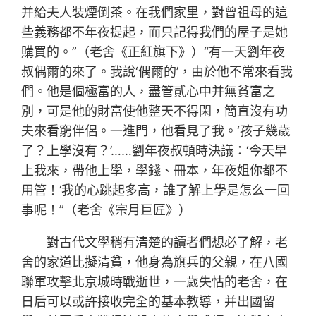
并給夫人裝煙倒茶。在我們家里，對曾祖母的這
些義務都不年夜提起，而只記得我們的屋子是她
購買的。”（老舍《正紅旗下》）“有一天劉年夜
叔偶爾的來了。我說‘偶爾的’，由於他不常來看我
們。他是個極富的人，盡管貳心中并無貧富之
別，可是他的財富使他整天不得閑，簡直沒有功
夫來看窮伴侶。一進門，他看見了我。‘孩子幾歲
了？上學沒有？’……劉年夜叔頓時決議：‘今天早
上我來，帶他上學，學錢、冊本，年夜姐你都不
用管！’我的心跳起多高，誰了解上學是怎么一回
事呢！”（老舍《宗月巨匠》）
對古代文學稍有清楚的讀者們想必了解，老
舍的家道比擬清貧，他身為旗兵的父親，在八國
聯軍攻擊北京城時戰逝世，一歲失怙的老舍，在
日后可以或許接收完全的基本教導，并出國留