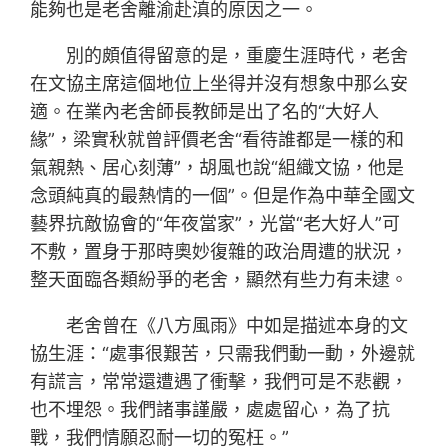
能夠也是老舍離渝赴滇的原因之一。
別的頗值得留意的是，重慶生涯時代，老舍
在文協主席這個地位上坐得并沒有想象中那么安
適。在業內老舍師長教師是出了名的“大好人
緣”，梁實秋就曾評價老舍“看待誰都是一樣的和
氣親熱、居心刻薄”，胡風也說“組織文協，他是
念頭純真的最熱情的一個”。但是作為中華全國文
藝界抗敵協會的“年夜當家”，光當“老大好人”可
不敷，置身于那時奧妙復雜的政治周遭的狀況，
整天面臨各類紛爭的老舍，顯然有些力有未逮。
老舍曾在《八方風雨》中如是描述本身的文
協生涯：“處事很艱苦，只需我們動一動，外邊就
有謊言，常常還遭遇了衝擊，我們可是不悲觀，
也不埋怨。我們諸事謹嚴，處處留心，為了抗
戰，我們情願忍耐一切的冤枉。”