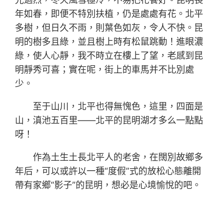
年如春，即便不特別扶植，仍是處處有花。北平
多樹，但日久不雨，則葉色如灰，令人不快。昆
明的樹多且綠，並且樹上時有松鼠跳動！進眼濃
綠，使人心靜，我不時立在樓上了望，老感到昆
明靜秀可喜；實在呢，街上的車馬并不比別處
少。
至于山川，北平也得無愧色，這里，四面是
山，滇池五百里——北平的昆明湖才多么一點點
呀！
作為土生土長北平人的老舍，在闊別故鄉多
年后，可以或許以一種“度假”式的放松心態離開
帶有家鄉“影子”的昆明，想必是心境愉悅的吧。