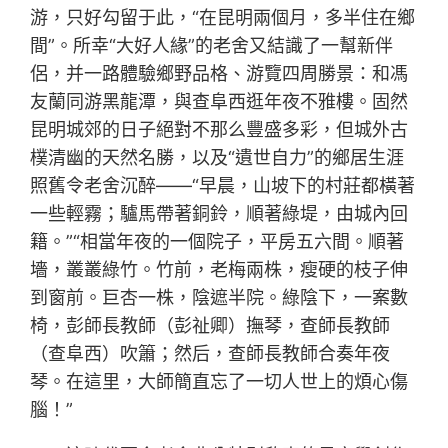
游，只好勾留于此，“在昆明兩個月，多半住在鄉
間”。所幸“大好人緣”的老舍又結識了一幫新伴
侶，并一路體驗鄉野品格、游覽四周勝景：和馮
友蘭同游黑龍潭，與查阜西逛年夜不雅樓。固然
昆明城郊的日子絕對不那么豐盛多彩，但城外古
樸清幽的天然名勝，以及“遺世自力”的鄉居生涯
照舊令老舍沉醉——“早晨，山坡下的村莊都橫著
一些輕霧；驢馬帶著銅鈴，順著綠堤，由城內回
籍。”“相當年夜的一個院子，平房五六間。順著
墻，叢叢綠竹。竹前，老梅兩株，瘦硬的枝子伸
到窗前。巨杏一株，陰遮半院。綠陰下，一案數
椅，彭師長教師（彭祉卿）撫琴，查師長教師
（查阜西）吹簫；然后，查師長教師合奏年夜
琴。在這里，大師簡直忘了一切人世上的煩心傷
腦！”