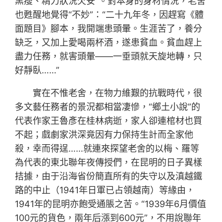
黑瘦、精力狀況欠安”。對本身的身材情況，老舍
也甦醒地覺得“不妙”：“二十九年冬，因趕寫《體
面題目》腳本，我開端患頭暈。生涯苦了，養分
缺乏，又加上愛喝兩杯酒，遂患貧血。貧血趕上
盡力任務，就害頭暈——一垂頭就天旋地轉，只
好靜臥……”
實在不惟老舍，在物力維艱的抗戰時代，很
多文藝任務者的景況都相當凄慘，“鄉土小說”的
代表作家王魯彥在桂林病逝，家人卻連棺材也買
不起；戲劇家洪深竟因有力保持生計而全家他
殺，幸而得逞……就連來探望老舍的以梅、羅等
為代表的東北聯年夜傳授們，在昆明的日子異樣
拮據，由于沿海省份簡直所有的失守以及滇越鐵
路的中止（1941年日軍已占領越南）等緣由，
1941年的昆明亦飽受通脹之苦。“1939年6月價值
100元的貨色，兩年后漲到600元”，不用說聯年