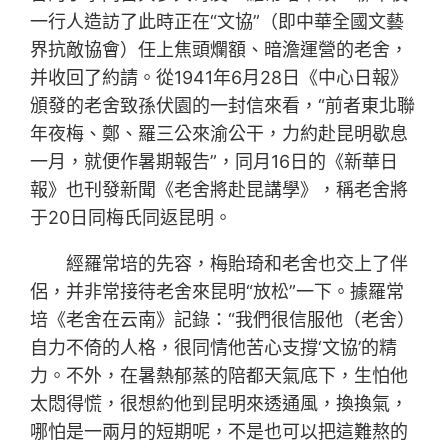
一行人造訪了此時正在“文協”（即中華全國文藝
界抗敵協會）任上焦頭爛額、暗澹運營的老舍，
并收回了約請。從1941年6月28日《中心日報》
頒發的老舍致孫伏園的一封信來看，“前者東北聯
年夜梅、鄭、羅三公來渝公干，力約赴昆明歇息
一月，就便作暑期報告”，同月16日的《新華日
報》也刊發新聞《老舍將赴昆講學》，稱老舍將
于20日同梅氏同返昆明。
經羅常培的先容，梅貽琦和老舍也交上了伴
侶，并非常接待老舍來昆明“放松”一下。據羅常
培《老舍在云南》記錄：“我們很信服他（老舍）
自力不倚的人格，很同情他苦心支撐‘文協’的精
力。不外，在暑熱郁蒸的陪都天氣底下，生怕他
太悶得慌，很想約他到昆明來透通風，換換氣，
哪怕是一兩月的短期呢，不是也可以把這難熬的