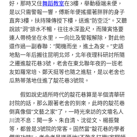
好，那時又住
舞蹈教室
在3樓，舉動極端未便，
是以只需警報一響，傅斯年便搖擺著胖胖的身子
直奔3樓，扶持陳傳授下樓，送進“防空泛”。又聽
說該“洞”排水不暢，往往水深盈尺，而陳寅恪要
連人帶椅坐在水里，一向比及警報解除，對此他
還作過一副春聯：“聞機而坐，進土為安。”史語
地點一年后搬往昆明北郊，北年夜理科研討所隨
之遷進靛花巷3號，老舍在東北聯年夜的一班老
友如羅常培、鄭天挺等也隨之進駐，是以老舍也
瓜熟蒂落地住進了靛花巷3號院。
假如說史語所時代的靛花巷算是半個清華研
討院的話，那么跟著老舍的到來，此時的靛花巷
倒真像個“文藝之家”了，一時光來訪的文壇名人
川流不息：聞一多、朱自清、沈從文、楊振聲
等，都曾是3號院的常客。固然當“靛花巷的學者