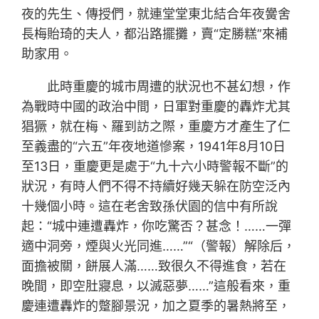
夜的先生、傳授們，就連堂堂東北結合年夜黌舍
長梅貽琦的夫人，都沿路擺攤，賣“定勝糕”來補
助家用。
此時重慶的城市周遭的狀況也不甚幻想，作
為戰時中國的政治中間，日軍對重慶的轟炸尤其
猖獗，就在梅、羅到訪之際，重慶方才產生了仁
至義盡的“六五”年夜地道慘案，1941年8月10日
至13日，重慶更是處于“九十六小時警報不斷”的
狀況，有時人們不得不持續好幾天躲在防空泛內
十幾個小時。這在老舍致孫伏園的信中有所說
起：“城中連遭轟炸，你吃驚否？甚念！……一彈
適中洞旁，煙與火光同進……”“（警報）解除后，
面擔被關，餅展人滿……致很久不得進食，若在
晚間，即空肚寢息，以滅惡夢……”這般看來，重
慶連遭轟炸的蹩腳景況，加之夏季的暑熱將至，