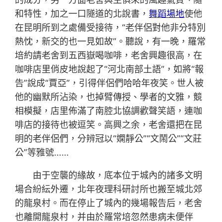
和特性，加之一口隧道的北說書，
舞蹈場地
使他
在昆明所到之處備受接待，“老伴侶對他非分特別
熱忱，新交的也一見如故”。聽說，有一晚，羅常
培約請老舍到五西嶽喝咖啡，老舍興趣很高，在
咖啡店里俏皮地說起了“河北南部土語”，如將“報
告”說成“賈亞”，引得伴侶們哈哈年夜笑。世人被
他的幽默所沾染，也掉臂傳授、學者的文雅，競
相模擬，店里佈滿了南腔北協調歡聲笑語，連咖
啡店的接待也被逗笑。高興之余，老舍還把在昆
明的老伴侶們，分辨冠以“嫻靜公”“文鬧公”“文莊
公”等雅號……
由于空襲的緣故，底本位于城內的諸多文明
場合紛紜外遷，北年夜理科研討所也搬至城北郊
的龍泉村。而在停止了城內的幾場報告后，老舍
也離開龍泉村，并由於羅常培忽然患病未便伴