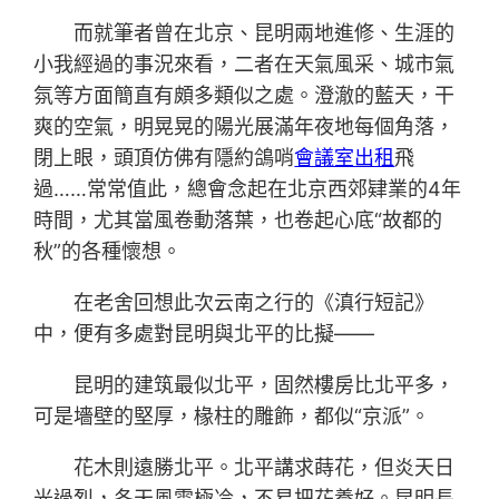
而就筆者曾在北京、昆明兩地進修、生涯的
小我經過的事況來看，二者在天氣風采、城市氣
氛等方面簡直有頗多類似之處。澄澈的藍天，干
爽的空氣，明晃晃的陽光展滿年夜地每個角落，
閉上眼，頭頂仿佛有隱約鴿哨
會議室出租
飛
過……常常值此，總會念起在北京西郊肄業的4年
時間，尤其當風卷動落葉，也卷起心底“故都的
秋”的各種懷想。
在老舍回想此次云南之行的《滇行短記》
中，便有多處對昆明與北平的比擬——
昆明的建筑最似北平，固然樓房比北平多，
可是墻壁的堅厚，椽柱的雕飾，都似“京派”。
花木則遠勝北平。北平講求蒔花，但炎天日
光過烈，冬天風雪極冷，不易把花養好。昆明長