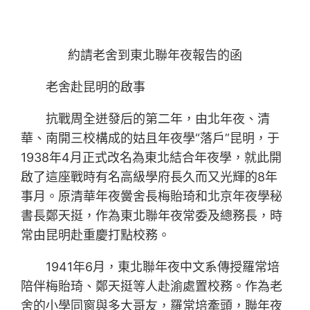
約請老舍到東北聯年夜報告的函
老舍赴昆明的啟事
抗戰周全迸發后的第二年，由北年夜、清
華、南開三校構成的姑且年夜學“落戶”昆明，于
1938年4月正式改名為東北結合年夜學，就此開
啟了這座戰時有名高級學府長久而又光輝的8年
事月。原清華年夜黌舍長梅貽琦和北京年夜學秘
書長鄭天挺，作為東北聯年夜常委及總務長，時
常由昆明赴重慶打點校務。
1941年6月，東北聯年夜中文系傳授羅常培
陪伴梅貽琦、鄭天挺等人赴渝處置校務。作為老
舍的小學同窗與多大哥友，羅常培牽頭，聯年夜