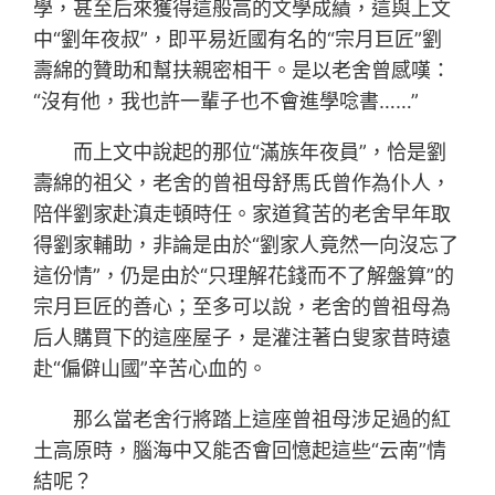
學，甚至后來獲得這般高的文學成績，這與上文
中“劉年夜叔”，即平易近國有名的“宗月巨匠”劉
壽綿的贊助和幫扶親密相干。是以老舍曾感嘆：
“沒有他，我也許一輩子也不會進學唸書……”
而上文中說起的那位“滿族年夜員”，恰是劉
壽綿的祖父，老舍的曾祖母舒馬氏曾作為仆人，
陪伴劉家赴滇走頓時任。家道貧苦的老舍早年取
得劉家輔助，非論是由於“劉家人竟然一向沒忘了
這份情”，仍是由於“只理解花錢而不了解盤算”的
宗月巨匠的善心；至多可以說，老舍的曾祖母為
后人購買下的這座屋子，是灌注著白叟家昔時遠
赴“偏僻山國”辛苦心血的。
那么當老舍行將踏上這座曾祖母涉足過的紅
土高原時，腦海中又能否會回憶起這些“云南”情
結呢？