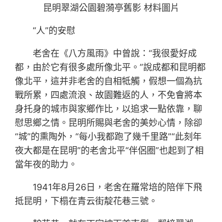
昆明翠湖公園碧漪亭舊影 材料圖片
“人”的安慰
老舍在《八方風雨》中曾說：“我很愛好成
都，由於它有很多處所像北平。”說成都和昆明都
像北平，這并非老舍的自相牴觸，假想一個為抗
戰所累，四處流浪、故園難返的人，不免會將本
身托身的城市與家鄉作比，以追求一點依靠，聊
慰思鄉之情。昆明所賜與老舍的美妙心情，除卻
“城”的熏陶外，“每小我都跑了幾千里路”“此刻年
夜大都是在昆明”的老舍北平“伴侶圈”也起到了相
當年夜的助力。
1941年8月26日，老舍在羅常培的陪伴下飛
抵昆明，下榻在青云街靛花巷三號。