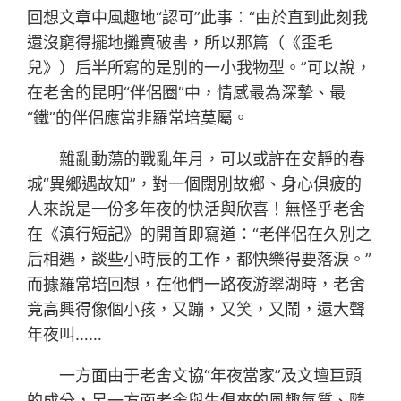
回想文章中風趣地“認可”此事：“由於直到此刻我
還沒窮得擺地攤賣破書，所以那篇（《歪毛
兒》）后半所寫的是別的一小我物型。”可以說，
在老舍的昆明“伴侶圈”中，情感最為深摯、最
“鐵”的伴侶應當非羅常培莫屬。
雜亂動蕩的戰亂年月，可以或許在安靜的春
城“異鄉遇故知”，對一個闊別故鄉、身心俱疲的
人來說是一份多年夜的快活與欣喜！無怪乎老舍
在《滇行短記》的開首即寫道：“老伴侶在久別之
后相遇，談些小時辰的工作，都快樂得要落淚。”
而據羅常培回想，在他們一路夜游翠湖時，老舍
竟高興得像個小孩，又蹦，又笑，又鬧，還大聲
年夜叫……
一方面由于老舍文協“年夜當家”及文壇巨頭
的成分，另一方面老舍與生俱來的風趣氣質、隨