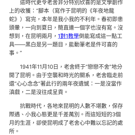
這時代更令老舍非分特別欣喜的是文學創作
上的收獲：“腳本（寫作于昆明的《年夜地龍
蛇》）寫完，本年是我小我的不利年。春初即患
頭暈，一向到夏日，簡直連一個字也沒有寫。沒
想到，在昆明兩月，
1對1教學
倒能寫成這一點工
具——黑白是另一題目，能動筆老是件可喜的
事。”
1941年11月10日，老舍終于“戀戀不舍”地分
開了昆明。由于空襲和時光的關系，老舍臨走前
還“心心念念”著此行的兩年夜遺憾：一是沒當作
滇戲，二是沒往成呈貢。
抗戰時代，各地來昆明的人數不堪數，保存
際遇、小我心態更是千差萬別。而這短短的3個
月的生涯，卻使昆明成了老舍心中難以忘記的處
所。