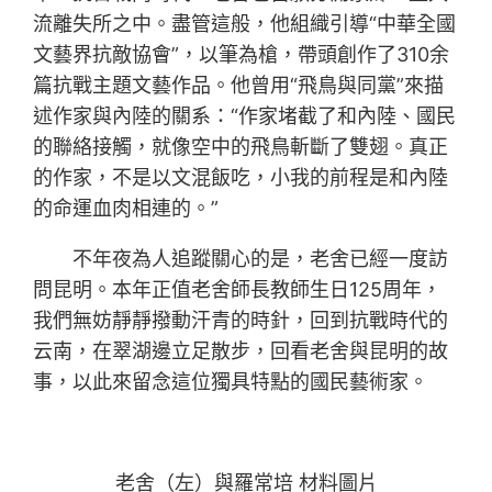
流離失所之中。盡管這般，他組織引導“中華全國
文藝界抗敵協會”，以筆為槍，帶頭創作了310余
篇抗戰主題文藝作品。他曾用“飛鳥與同黨”來描
述作家與內陸的關系：“作家堵截了和內陸、國民
的聯絡接觸，就像空中的飛鳥斬斷了雙翅。真正
的作家，不是以文混飯吃，小我的前程是和內陸
的命運血肉相連的。”
不年夜為人追蹤關心的是，老舍已經一度訪
問昆明。本年正值老舍師長教師生日125周年，
我們無妨靜靜撥動汗青的時針，回到抗戰時代的
云南，在翠湖邊立足散步，回看老舍與昆明的故
事，以此來留念這位獨具特點的國民藝術家。
老舍（左）與羅常培 材料圖片