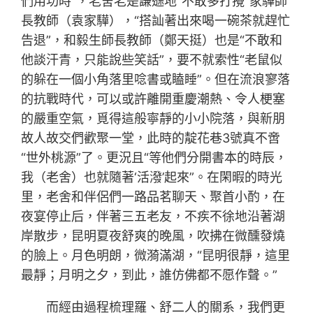
們用功時”，老舍老是謙遜地“不敢多打攪”家驊師
長教師（袁家驊），“搭訕著出來喝一碗茶就趕忙
告退”，和毅生師長教師（鄭天挺）也是“不敢和
他談汗青，只能說些笑話”，要不就索性“老鼠似
的躲在一個小角落里唸書或瞌睡”。但在流浪寥落
的抗戰時代，可以或許離開重慶潮熱、令人梗塞
的嚴重空氣，覓得這般寧靜的小小院落，與新朋
故人故交們歡聚一堂，此時的靛花巷3號真不啻
“世外桃源”了。更況且“等他們分開書本的時辰，
我（老舍）也就隨著‘活潑’起來”。在閑暇的時光
里，老舍和伴侶們一路品茗聊天、聚首小酌，在
夜宴停止后，伴著三五老友，不疾不徐地沿著湖
岸散步，昆明夏夜舒爽的晚風，吹拂在微醺發燒
的臉上。月色明朗，微漪滿湖，“昆明很靜，這里
最靜；月明之夕，到此，誰仿佛都不愿作聲。”
而經由過程梳理羅、舒二人的關系，我們更