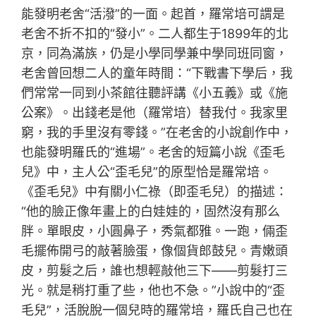
能發明老舍“活潑”的一面。起首，羅常培可謂是
老舍不折不扣的“發小”。二人都生于1899年的北
京，同為滿族，仍是小學同學兼中學同班同窗，
老舍曾回想二人的童年時間：“下戰書下學后，我
們常常一同到小茶館往聽評講《小五義》或《施
公案》。出錢老是他（羅常培）替我付。我家里
窮，我的手里沒有零錢。”在老舍的小說創作中，
也能發明羅氏的“進場”。老舍的短篇小說《歪毛
兒》中，主人公“歪毛兒”的原型恰是羅常培。
《歪毛兒》中有關小仁祿（即歪毛兒）的描述：
“他的臉正像年畫上的白娃娃的，固然沒有那么
胖。單眼皮，小圓鼻子，秀氣都雅。一跑，倆歪
毛擺佈開弓的敲著臉蛋，像個貨郎鼓兒。青嫩頭
皮，剪髮之后，誰也想輕敲他三下——剪髮打三
光。就是稍打重了些，他也不急。”小說中的“歪
毛兒”，活脫脫一個兒時的羅常培，羅氏自己也在