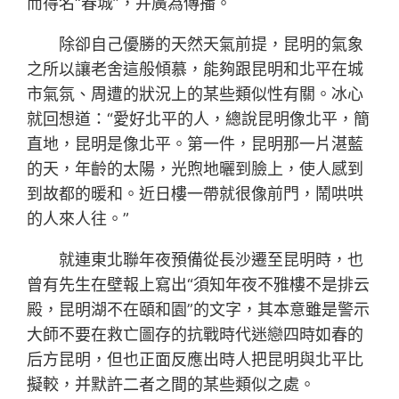
而得名“春城”，并廣為傳播。
除卻自己優勝的天然天氣前提，昆明的氣象
之所以讓老舍這般傾慕，能夠跟昆明和北平在城
市氣氛、周遭的狀況上的某些類似性有關。冰心
就回想道：“愛好北平的人，總說昆明像北平，簡
直地，昆明是像北平。第一件，昆明那一片湛藍
的天，年齡的太陽，光煦地曬到臉上，使人感到
到故都的暖和。近日樓一帶就很像前門，鬧哄哄
的人來人往。”
就連東北聯年夜預備從長沙遷至昆明時，也
曾有先生在壁報上寫出“須知年夜不雅樓不是排云
殿，昆明湖不在頤和園”的文字，其本意雖是警示
大師不要在救亡圖存的抗戰時代迷戀四時如春的
后方昆明，但也正面反應出時人把昆明與北平比
擬較，并默許二者之間的某些類似之處。