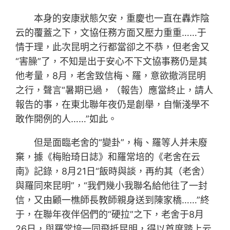
本身的安康狀態欠安，重慶也一直在轟炸陰
云的覆蓋之下，文協任務方面又壓力重重……于
情于理，此次昆明之行都當卻之不恭，但老舍又
“害臊”了，不知是出于安心不下文協事務仍是其
他考量，8月，老舍致信梅、羅，意欲撤消昆明
之行，聲言“暑期已過，（報告）應當終止，請人
報告的事，在東北聯年夜仍是創舉，自慚淺學不
敢作開例的人……”如此。
但是面臨老舍的“變卦”，梅、羅等人并未廢
棄，據《梅貽琦日誌》和羅常培的《老舍在云
南》記錄，8月21日“飯時與談，再約其（老舍）
與羅同來昆明”，“我們幾小我聯名給他往了一封
信，又由顧一樵師長教師親身送到陳家橋……”終
于，在聯年夜伴侶們的“硬拉”之下，老舍于8月
26日，與羅常培一同飛抵昆明，得以首度踏上云