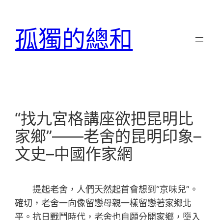
跳
至
孤獨的總和
主
要
內
容
“找九宮格講座欲把昆明比
家鄉”——老舍的昆明印象–
文史–中國作家網
提起老舍，人們天然起首會想到“京味兒”。
確切，老舍一向像留戀母親一樣留戀著家鄉北
平。抗日戰鬥時代，老舍也自願分開家鄉，墮入