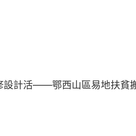
意翻修設計活——鄂西山區易地扶貧