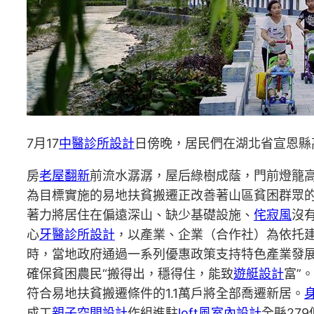
7月17
中醫診所設計
日傍晚，居民們在湖北省宣恩縣
房
老屋翻新
前流水潺潺，屋后綠樹成蔭，門前燈籠
為目標實施的易地扶貧搬遷正改善著山區貧困群眾
著力將居住在偏遠深山、缺少基礎設施、
侘寂風
沒
心
牙醫診所設計
，以產業、企業（合作社）為依托
時，當地政府通過一系列優惠政策支持特色產業發
確保貧困農民“搬得出，穩得住，能致
遊艇設計
富”
符合易地扶貧搬遷條件的1.1萬戶將全部喬遷新居。
成工
親子空間設計
作組進駐
loft風室內設計
全縣27