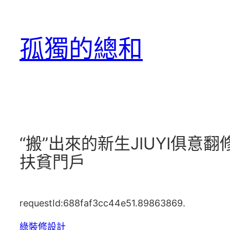
跳
至
孤獨的總和
主
要
內
容
“搬”出來的新生JIUYI俱
扶貧門戶
requestId:688faf3cc44e51.89863869.
綠裝修設計