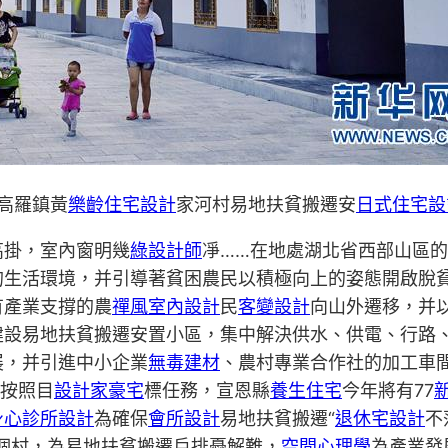
高羅鎮黃
樂齡住宅設計
家河村易地扶貧搬遷安
日式住宅設
高掛，室內窗明幾
綠設計師
凈……在地處湖北省西部山區
的生活環境，并引導著貧困農民以積極向上的姿態開啟脫
有產業支撐的農
禪風室內設計
民
客變設計
向山外遷移，并
建設易地扶貧搬遷安置小區，集中解決供水、供電、行路
展，并引進中小企業
無毒建材
、農村專業合作社的加工車間
。按照目
設計家豪宅
標任務，宣恩縣
養生住宅
今年將有77
身心診所設計
為確保
會所設計
易地扶貧搬遷“
退休宅設計
不
9個村，為易地扶貧搬遷戶排憂解難，
空間心理學
為產業發