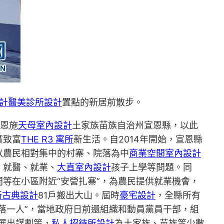
計
醫美診所設計
置點的新居前散步。
的恩施
天母室內設計
土家族苗族自治州宣恩縣，以此
貧致富
THE R3 寓所
新生活。自2014年開始，宣恩縣
以農民相對集中的村寨、院落為中
商業空間室內設計
、就醫、就業、
大直室內設計
孩子上學等問題。同
等在小區附近“安營扎寨”，為農民提供就業機會，
新古典設計
81戶搬出大山。屆時
豪宅設計
，全縣所有
落一人”，當地政府日前還組織和動員黨員干部，組
展出謀劃策，
私人招待所設計
為土家族、苗族等少數