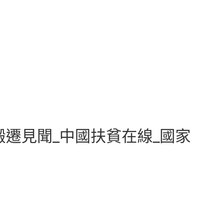
搬遷見聞_中國扶貧在線_國家