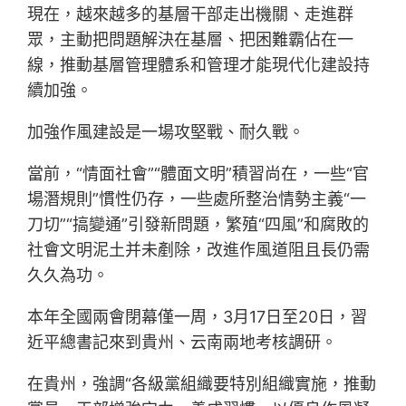
現在，越來越多的基層干部走出機關、走進群
眾，主動把問題解決在基層、把困難霸佔在一
線，推動基層管理體系和管理才能現代化建設持
續加強。
加強作風建設是一場攻堅戰、耐久戰。
當前，“情面社會”“體面文明”積習尚在，一些“官
場潛規則”慣性仍存，一些處所整治情勢主義“一
刀切”“搞變通”引發新問題，繁殖“四風”和腐敗的
社會文明泥土并未剷除，改進作風道阻且長仍需
久久為功。
本年全國兩會閉幕僅一周，3月17日至20日，習
近平總書記來到貴州、云南兩地考核調研。
在貴州，強調“各級黨組織要特別組織實施，推動