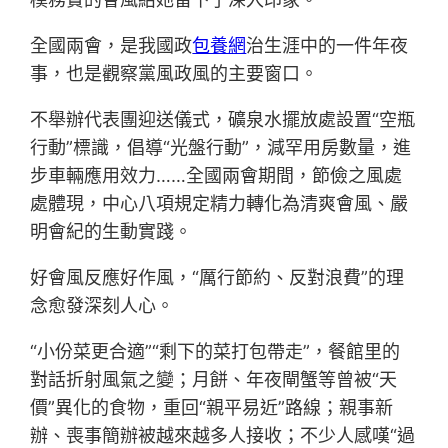
全國兩會，是我國政
包養網
治生涯中的一件年夜
事，也是觀察黨風政風的主要窗口。
不舉辦代表團迎送儀式，礦泉水擺放處設置“空瓶
行動”標識，倡導“光盤行動”，減罕用房數量，進
步車輛應用效力……全國兩會期間，節儉之風處
處體現，中心八項規定精力轉化為清爽會風、嚴
明會紀的生動實踐。
好會風反應好作風，“厲行節約、反對浪費”的理
念愈發深刻人心。
“小份菜更合適”“剩下的菜打包帶走”，餐館里的
對話折射風氣之變；月餅、年夜閘蟹等曾被“天
價”異化的食物，重回“親平易近”路線；親事新
辦、喪事簡辦被越來越多人接收；不少人感嘆“過