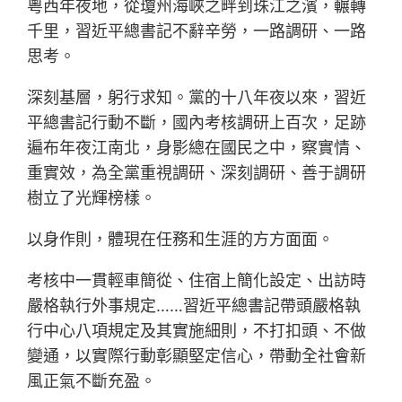
粵西年夜地，從瓊州海峽之畔到珠江之濱，輾轉
千里，習近平總書記不辭辛勞，一路調研、一路
思考。
深刻基層，躬行求知。黨的十八年夜以來，習近
平總書記行動不斷，國內考核調研上百次，足跡
遍布年夜江南北，身影總在國民之中，察實情、
重實效，為全黨重視調研、深刻調研、善于調研
樹立了光輝榜樣。
以身作則，體現在任務和生涯的方方面面。
考核中一貫輕車簡從、住宿上簡化設定、出訪時
嚴格執行外事規定……習近平總書記帶頭嚴格執
行中心八項規定及其實施細則，不打扣頭、不做
變通，以實際行動彰顯堅定信心，帶動全社會新
風正氣不斷充盈。