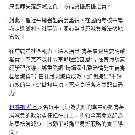
只要卸失落應減之負，方能勇擔應擔之責。
對此，習近平總書記高度重視，在國內考核中屢
次走進鄉村、社區等，關心為基層減負辦法落地
實效。
在重慶看社區報表，深入指出“為基層減負要明確
權責，不克不及什么事都壓給基層”；在青海談黨
紀學習教導，鄭重強調“持續深化整治情勢主義為
基層減負”；在甘肅問減負成效，鮮明提出“干好
有效的事，少做無用功，需求高低各方面配合盡
力”……
包養網 花圃
以習近平同道為焦點的黨中心把為基
層減負的政治責任扛在肩上，引領全黨樹立起為
基層松綁減負、激勵干部為平易近服務的實干導
向。