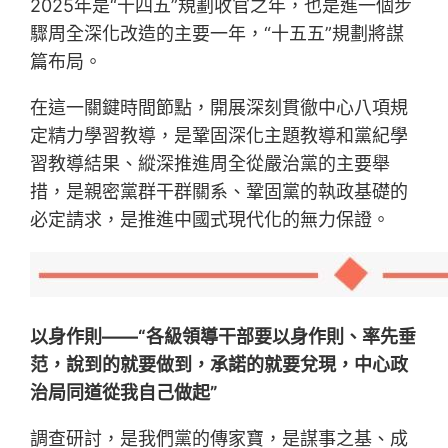
2025年是“十四五”規劃收官之年，也是進一個步
驟周全深化改造的主要一年，“十五五”規劃將謀
篇布局。
在這一關鍵時間節點，開展深刻貫徹中心八項規
定精力學習教導，是鞏固深化主題教導和黨紀學
習教導結果、縱深推進周全從嚴治黨的主要舉
措，是親密黨群干群關系、鞏固黨的執政基礎的
必定請求，是推進中國式現代化的無力保證。
以身作則——“各級領導干部要以身作則、率先垂
范，說到的就要做到，承諾的就要兌現，中心政
治局同道從我自己做起”
調查研討，是我們黨的傳家寶，是謀事之基、成