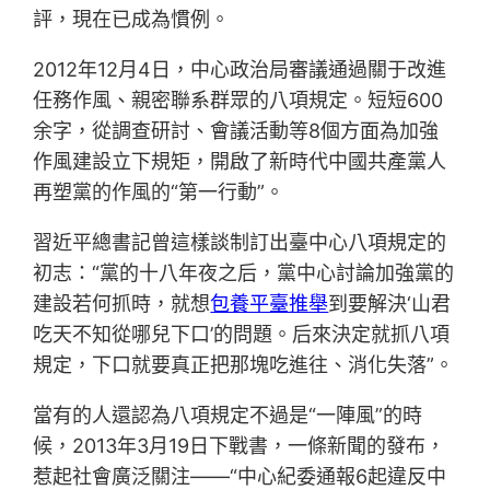
評，現在已成為慣例。
2012年12月4日，中心政治局審議通過關于改進
任務作風、親密聯系群眾的八項規定。短短600
余字，從調查研討、會議活動等8個方面為加強
作風建設立下規矩，開啟了新時代中國共產黨人
再塑黨的作風的“第一行動”。
習近平總書記曾這樣談制訂出臺中心八項規定的
初志：“黨的十八年夜之后，黨中心討論加強黨的
建設若何抓時，就想
包養平臺推舉
到要解決‘山君
吃天不知從哪兒下口’的問題。后來決定就抓八項
規定，下口就要真正把那塊吃進往、消化失落”。
當有的人還認為八項規定不過是“一陣風”的時
候，2013年3月19日下戰書，一條新聞的發布，
惹起社會廣泛關注——“中心紀委通報6起違反中