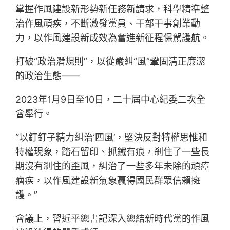
掌握作風建設新形勢新任務新請求，科學精準整
治作風頑疾，不斷激發黨員、干部干事創業動
力，以作風建設新成效為奮進新征程保駕護航。
打破“政治潛規則”，以從嚴糾“風”鞏固清正廉潔
的政治生態——
2023年1月9日至10日，二十屆中心紀委二次全
會舉行。
“以釘釘子精力糾治‘四風’，堅決反對特權思惟和
特權現象，踏石留印、抓鐵有痕，剎住了一些長
期沒有剎住的歪風，糾治了一些多年未除的頑瘴
痼疾，以作風建設新氣象贏得國民群眾信賴擁
護。”
會議上，習近平總書記深入總結新時代黨的作風