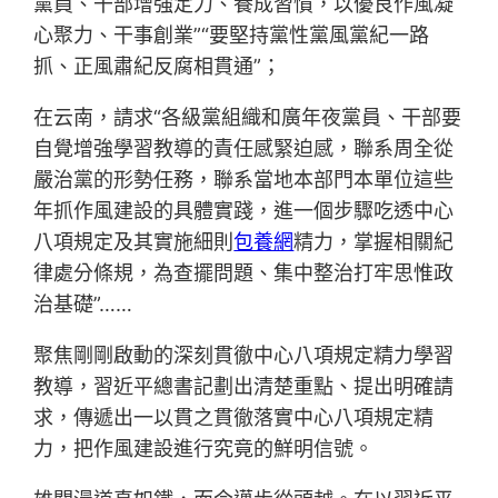
黨員、干部增強定力、養成習慣，以優良作風凝
心聚力、干事創業”“要堅持黨性黨風黨紀一路
抓、正風肅紀反腐相貫通”；
在云南，請求“各級黨組織和廣年夜黨員、干部要
自覺增強學習教導的責任感緊迫感，聯系周全從
嚴治黨的形勢任務，聯系當地本部門本單位這些
年抓作風建設的具體實踐，進一個步驟吃透中心
八項規定及其實施細則
包養網
精力，掌握相關紀
律處分條規，為查擺問題、集中整治打牢思惟政
治基礎”……
聚焦剛剛啟動的深刻貫徹中心八項規定精力學習
教導，習近平總書記劃出清楚重點、提出明確請
求，傳遞出一以貫之貫徹落實中心八項規定精
力，把作風建設進行究竟的鮮明信號。