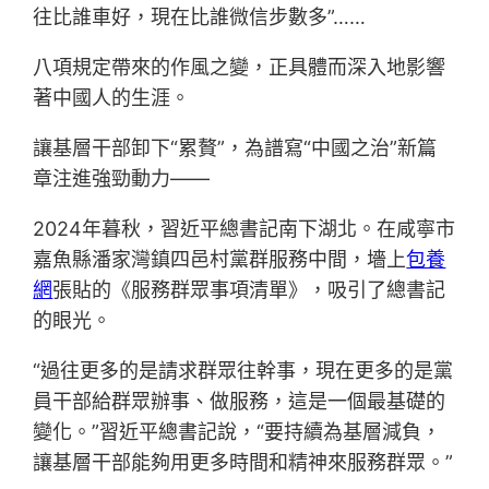
往比誰車好，現在比誰微信步數多”……
八項規定帶來的作風之變，正具體而深入地影響
著中國人的生涯。
讓基層干部卸下“累贅”，為譜寫“中國之治”新篇
章注進強勁動力——
2024年暮秋，習近平總書記南下湖北。在咸寧市
嘉魚縣潘家灣鎮四邑村黨群服務中間，墻上
包養
網
張貼的《服務群眾事項清單》，吸引了總書記
的眼光。
“過往更多的是請求群眾往幹事，現在更多的是黨
員干部給群眾辦事、做服務，這是一個最基礎的
變化。”習近平總書記說，“要持續為基層減負，
讓基層干部能夠用更多時間和精神來服務群眾。”