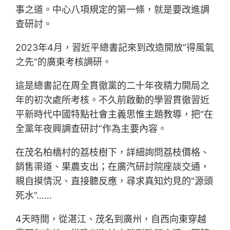
事之道。中心八項規定的第一條，就是要改進調
查研討。
2023年4月，習近平總書記來到改造開放“得風氣
之先”的廣東考核調研。
這是總書記在周全貫徹黨的二十年夜精力開局之
年的初次處所考核。不久前啟動的學習貫徹習近
平新時代中國特點社會主義思惟主題教導，把“在
全黨年夜興調查研討”作為主要內容。
在茂名柏橋村的荔枝樹下，詳細詢問荔枝價格、
銷售渠道、果農支出；在廣汽研討院座談交通，
親自摸情況、直接聽反應，尋求真知灼見的“源頭
死水”……
4天時間，從湛江、茂名到廣州，自西向東穿越