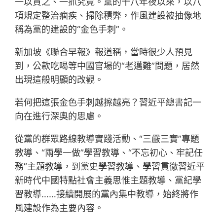
一以貫之、一抓究竟。黨的十八年夜以來，以八
項規定整治痼疾、掃除積弊，作風建設被抽像地
稱為黨的建設的“金色手刺”。
新加坡《聯合早報》報道稱，當時很少人預見
到，公款吃喝等中國官場的“老邁難”問題，居然
出現這般明顯的改觀。
若何把這張金色手刺越擦越亮？習近平總書記一
向在進行深奧的思慮。
從黨的群眾路線教導實踐活動、“三嚴三實”專題
教導、“兩學一做”學習教導、“不忘初心、牢記任
務”主題教導，到黨史學習教導、學習貫徹習近平
新時代中國特點社會主義思惟主題教導、黨紀學
習教導……接續開展的黨內集中教導，始終將作
風建設作為主要內容。