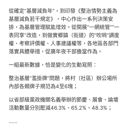
從確定“基層減負年”，到印發《整治情勢主義為
基層減負若干規定》，中心作出一系列決策安
排，為基層管理賦能增效。從開展“一網統管”“一
表同享”改造，到做實鄉鎮（街道）的“吹哨”調度
權、考察評價權、人事建議權等，各地區各部門
落實具體舉措，促廣年夜干部擔當作為。
一組最新數據，恰是變化的生動寫照：
整治基層“濫掛牌”問題，將村（社區）辦公場所
內部各類牌子規范為4至6塊；
以省部級黨政機關名義舉辦的節慶、展會、論壇
活動數量分別壓減46.3%、65.2%、48.3%；
……