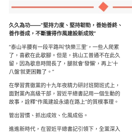
久久為功——“堅持力度、堅持韌勁，善始善終、
善作善成，不斷獲得作風建設新成效”
“泰山半腰有一段平路叫‘快樂三里’，一些人爬累
了，喜歡在此歇腳。但是，挑山工普通不在此久
留，因為歇息時間長了，腿就會‘發懶’，再上‘十
八盤’就更困難了。”
在學習貫徹黨的十九年夜精力研討班開班式上，
面對黨內高級干部，習近平總書記用一個生動的
故事，詮釋“作風建設永遠在路上”的質樸事理。
管出習慣、抓出成效、化風成俗。
進進新時代，在習近平總書記引領下，全黨深入