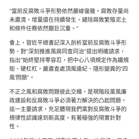
“當前反腐敗斗爭形勢依然嚴峻復雜。腐敗存量尚
未肅清，增量還在持續發生，鏟除腐敗繁殖泥土
和條件任務依然艱巨沉重。”
會上，習近平總書記深入剖析當前反腐敗斗爭形
勢，對“深刻推進風腐同查同治”提出明確請求，
指出“始終堅持零容忍，把中心八項規定作為鐵規
矩、硬杠杠，嚴肅查處頂風違紀、隱形變異的‘四
風’問題”。
不正之風和腐敗問題彼此交織，是現階段黨風廉
政建設和反腐敗斗爭必須著力解決的凸起問題。
這一主要請求，充足體現我們黨對反腐敗斗爭的
規律性認識達到新高度，有著極強的現實針對
性。