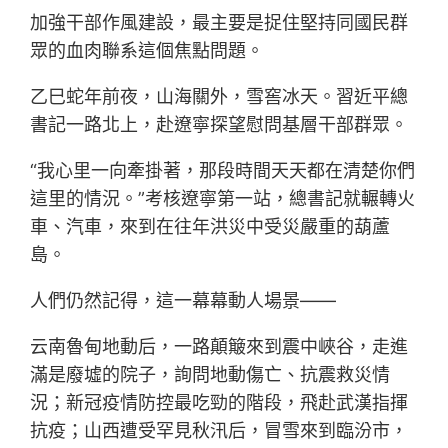
加強干部作風建設，最主要是捉住堅持同國民群
眾的血肉聯系這個焦點問題。
乙巳蛇年前夜，山海關外，雪窖冰天。習近平總
書記一路北上，赴遼寧探望慰問基層干部群眾。
“我心里一向牽掛著，那段時間天天都在清楚你們
這里的情況。”考核遼寧第一站，總書記就輾轉火
車、汽車，來到在往年洪災中受災嚴重的葫蘆
島。
人們仍然記得，這一幕幕動人場景——
云南魯甸地動后，一路顛簸來到震中峽谷，走進
滿是廢墟的院子，詢問地動傷亡、抗震救災情
況；新冠疫情防控最吃勁的階段，飛赴武漢指揮
抗疫；山西遭受罕見秋汛后，冒雪來到臨汾市，