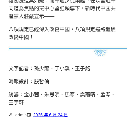
雄關漫道真如鐵，而今邁步從頭越。在以習近平
同道為焦點的黨中心堅強領導下，新時代中國共
產黨人莊嚴宣示——
八項規定已經深入改變中國，八項規定還將繼續
改變中國！
文字記者：孫少龍、丁小溪、王子銘
海報設計：殷哲倫
統籌：金小茜、朱思明、馬寧、樊雨晴、孟潔、
王宇軒
admin
2025 年 6 月 24 日