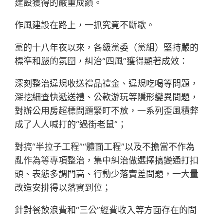
建設獲得的嚴重成績。
作風建設在路上，一抓究竟不斷歇。
黨的十八年夜以來，各級黨委（黨組）堅持嚴的
標準和嚴的氛圍，糾治“四風”獲得顯著成效：
深刻整治違規收送禮品禮金、違規吃喝等問題，
深挖細查快遞送禮、公款游玩等隱形變異問題，
對辦公用房超標問題緊盯不放，一系列歪風積弊
成了人人喊打的“過街老鼠”；
對搞“半拉子工程”“體面工程”以及不擔當不作為
亂作為等專項整治，集中糾治做選擇搞變通打扣
頭、表態多調門高、行動少落實差問題，一大量
改造安排得以落實到位；
針對餐飲浪費和“三公”經費收入等方面存在的問