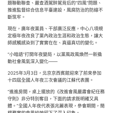
題聯動聯查、嚴查酒駕醉駕背后的“四風”問題、
推進監督綜合信息平臺建設，風腐防治的防線不
斷筑牢。
現在，廣年夜黨員、干部廣泛反應，中心八項規
定極年夜改良了黨內政治生涯和政治生態，讓大
師感觸感染到了實實在在、真逼真切的變化。
“小暗語”打開年夜變局，以黨風政風煥然一新撬
動社會風氣深入變化——
2025年3月3日，北京京西賓館迎來了前來參加
十四屆全國人年夜三次會議的江蘇代表團。
“進進房間，桌上擺放的《改進會風嚴肅會紀任務
守則》非分特別奪目，下面的請求既明確又具
體。”全國人年夜代表張兆麗表現，參會期間，簡
樸務實的會風給她留下了深入印象。