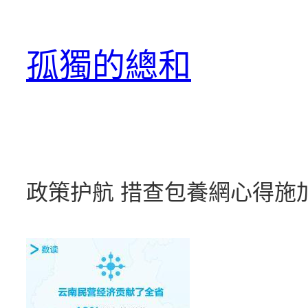
跳
至
孤獨的總和
主
要
內
容
政策护航 措查包養網心得施