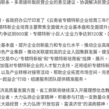
通联系，多渠道听取民营企业的意见建议，协调解决民营
，省政府办公厅印发了《云南省专精特新企业培育三年行动
精特新企业培育主要聚焦全面做大企业基本盘和全面提升企
争达到900家，专精特新‘小巨人’企业力争达到120家
业基本盘，提升企业创新能力和专业化水平，推动企业高
色产业集群，推动关联度较高的企业入园集群发展。健全
交易中心“专精特新板”和“专精特新培育板”挂牌、展示。
，加强对专精特新企业的人才智力支持。还将组织专精特新
，以及产业转移对接等活动，帮助企业拓宽市场空间。完
一起益企”行动，组建服务团队提供精准服务。
经济高质量发展方面，省工商联将继续深入开展理想信念教
创业者。大力弘扬企业家精神，积极参与打造一支数量众
大搞经营，大力弘扬“开放包容、富滇济世”的滇商精神