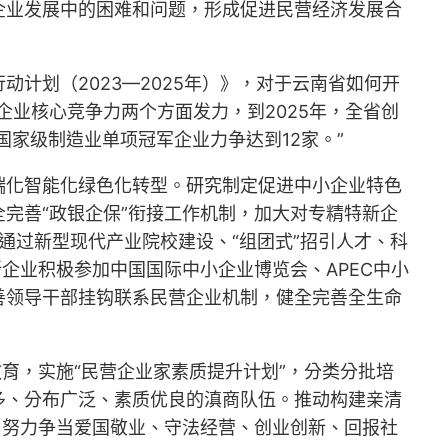
企业发展中的困难和问题，形成促进民营经济发展合
计划（2023—2025年）》，对于云南省如何开
业核心竞争力两个方面发力，到2025年，全省创
，国家级制造业单项冠军企业力争达到12家。”
端化智能化绿色化转型。研究制定促进中小企业特色
完善“政银企保”衔接工作机制，加大对专精特新企
通过新型现代产业院校建设、“组团式”招引人才、科
企业积极参加中国国际中小企业博览会、APEC中小
善领导干部挂钩联系民营企业机制，健全完善全生命
育，实施“民营企业家素质提升计划”，分类分批培
多、分布广泛、素质优良的滇商队伍。推动构建亲清
，努力争当爱国敬业、守法经营、创业创新、回报社