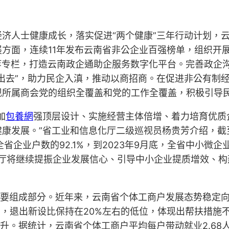
济人士健康成长，落实促进“两个健康”三年行动计划，云
方面，连续11年发布云南省非公企业百强榜单，组织开展
”等专栏，打造云南政企通助企服务数字化平台。完善政企沟
出去”，助力民企入滇，推动以商招商。在促进非公有制
所属商会党的组织全覆盖和党的工作全覆盖，积极引导民营
加
包養網
强顶层设计、实施经营主体倍增、着力培育优质
康发展。”省工业和信息化厅二级巡视员杨贵芳介绍，截至
全省企业户数的92.1%，到2023年9月底，全省中小微企业贷
化厅将继续提振企业发展信心、引导中小企业提质增效、
重要组成部分。近年来，云南省个体工商户发展态势稳定
7万户，退出新设比保持在20%左右的低位，体现出帮扶措施
提升。据统计，云南省个体工商户平均每户带动就业2.6