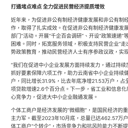
打通堵点难点 全力促进民营经济提质增效
近年来，为促进非公有制经济健康发展和非公有制经
作，取得了扎实成效。在促进非公有制经济健康发展
部门”活动。开展“千企百会调研”、开设“政策速递
困难。同时，拓宽服务领域，积极支持民营企业“走
势政策教育，推动民营经济人士有序参政议政，实现
“我们在促进中小企业发展方面持续发力，通过持续
抓好要素保障六项工作，助力云南省中小企业持续健
户，同比增长31.9%，比去年底净增21.53万户，占
项贷款增速2.6个百分点。下一步，省工业和信息
心竞争力，促进大中小企业融通发展。
个体工商户是经济发展的“微细胞”，是国民经济的
主力军。截至2023年10月底，总量已达462.5
体工商户“个转企”，市场竞争力和抗风险能力不断