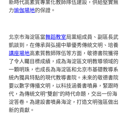
新時代高素質專業化教師隊伍建設，供給堅實無
力
瑜伽場地
的保證。
北京市海淀區當
舞蹈教室
局黨組成員、副區長武
凱談到，在傳承與弘揚中華優秀傳統文明、培養
講座場地
高素質教師隊伍等方面，敬德書院獲得
了令人矚目標成績，成為海淀區文明教導領域的
一顆明珠，也成長為海淀區和北京市基礎教導系
統內獨具特點的現代教導書院。未來的敬德書院
要以數字傳播文明，以科技涵養書噴鼻，緊跟時
代，為傳統文明“雙創”的時代命題，交出一份海
淀答卷。為建設書噴鼻海淀，打造文明強區做出
新的貢獻。