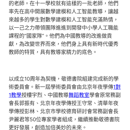
的老師。在十一學校就有這樣的一批老師，他們
率先在高中開展數學建模和人工智能教導，讓越
來越多的學生對數學建模和人工智能充滿熱情，
以一己之力帶領團隊進進到開發中小學人工職能
課程的“國家隊”。他們為中國教導的改進做貢
獻，為改變世界而來，他們身上具有新時代優秀
教師的特質，具有教導家精力的底色。
以成立10周年為契機，敬德書院組建完成新的學
術委員會。新一屆學術委員會由北京年夜學傳
1對
1教學
授樓宇烈、中國教導
舞蹈教室
學會原常務副
會長郭振有、北京年夜學傳授王守常、清華年夜
學傳授彭林、北京市學校德育研討會常務副會長
尹麗君等50位專家學者組成，繼續推動敬德書院
更好發展，創造加倍美妙的未來。