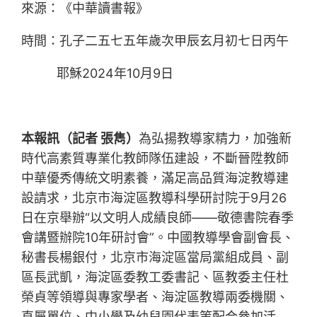
來源：《中華讀書報》
時間：孔子二五七五年歲次甲辰玄月初七日丙午
耶穌2024年10月9日
本報訊（記者
張雋）
為弘揚教導家精力，加強新
時代高素質專業化教師隊伍建設，不斷晉陞教師
中華優秀傳統文明素養，滿足高品質海淀教導建
設請求，北京市海淀區教導科學研討院于9月26
日在京舉辦“以文明人成績良師——敬德書院春季
會講暨辦院10年研討會”。中國教導學會副會長、
秘書長楊銀付，北京市海淀區當局黨組成員、副
區長武凱，海淀區委教工委書記、區教委主任杜
榮貞等領導與專家學者、海淀區教導兩委機關、
直屬單位、中小學及幼兒園代表等配合參加活