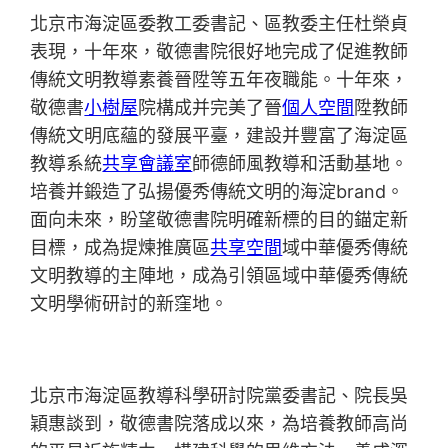
北京市海淀區委教工委書記、區教委主任杜榮貞
表現，十年來，敬德書院很好地完成了促進教師
傳統文明教導素養晉陞等五年夜職能。十年來，
敬德書
小樹屋
院構成并完美了晉
個人空間
陞教師
傳統文明底蘊的發展平臺，建設并豐富了海淀區
教導系統
共享會議室
師德師風教導和活動基地。
培養并鍛造了弘揚優秀傳統文明的海淀brand。
面向未來，盼望敬德書院明確新標的目的錨定新
目標，成為提煉推廣區
共享空間
域中華優秀傳統
文明教導的主陣地，成為引領區域中華優秀傳統
文明學術研討的新窪地。
北京市海淀區教導科學研討院黨委書記、院長吳
穎惠談到，敬德書院落成以來，為培養教師高尚