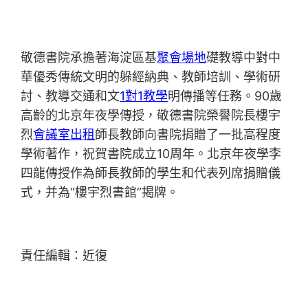
敬德書院承擔著海淀區基
聚會場地
礎教導中對中
華優秀傳統文明的躲經納典、教師培訓、學術研
討、教導交通和文
1對1教學
明傳播等任務。90歲
高齡的北京年夜學傳授，敬德書院榮譽院長樓宇
烈
會議室出租
師長教師向書院捐贈了一批高程度
學術著作，祝賀書院成立10周年。北京年夜學李
四龍傳授作為師長教師的學生和代表列席捐贈儀
式，并為“樓宇烈書館”揭牌。
責任編輯：近復