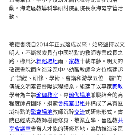
動。海淀區教導科學研討院副院長燕海霞掌管活
動。
敬德書院自2014年正式落成以來，始終堅持以文
明人，不斷摸索具有中國特點的教師專業成長之
路，櫛風沐
舞蹈場地
雨，
家教
十載年齡。明天的
敬德書院面向海淀區中小幼職教師全方位構建起
了“讀經、研修、學術、會講和游學五位一體”的
傳統文明素養晉陞課程體系，組建了以專家
家教
學者為主體
瑜伽教室
、專
瑜伽場地
兼職結合的高
程度師資團隊，摸索
會議室出租
并構成了具有區
域特點的
聚會場地
教師沉醉
交流
式研修形式。書
院已經成為教師樹德修身、敬業立學、晉陞教
共
享會議室
書育人才能的研修基地，為助推海淀區