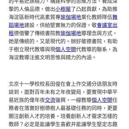
的平易近族精力、構建科學的思維方法、養成深
摯的人倫品德，做出
小樹屋
了凸起貢獻，為助推
海淀區新時代高素質專
瑜伽場地
業化教師隊伍
舞
蹈場地
建設，供給堅實無力的保證。敬
會議室出
租
德借鑒了傳統書院教
瑜伽場地
導理念與方式，
她是傳統的，又是現代的。辦好敬德書院，有助
于樹立現代教導與現
個人空間
代教導的聯系，為
海淀教導注進文明思惟與精力的內涵。
北京十一學校校長田俊在會上作交通分送朋友時
談到，面對百年未有之年夜變局，要實現中華平
易近族的偉年夜
交流
復興，一線教導
個人空間
任
務者在落實好樹德樹人最基礎任務的同時，更要
關注創新人才的培養。培養創新人才需求怎樣的
教師？必定是能讓學生喜歡并能讓學生堅定志趣