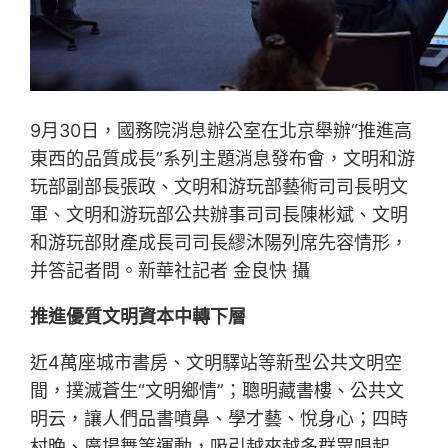
9月30日，國務院消息辦公室在北京舉辦“推進高
東西的品質成長”系列主題消息發布會，文明和游
玩部副部長張政、文明和游玩部藝術司司長明文
軍、文明和游玩部公共辦事司司長陳彬斌、文明
和游玩部財產成長司司長繆沐陽列席先容情形，
并答記者問。新華社記者 金良快 攝
推進優質文明資本中轉下層
近4萬座城市書房、文明驛站等新型公共文明空
間，撲滅蒼生“文明鄉情”；聰明藏書樓、公共文
明云，讓人們品書噴鼻、學才藝、悅身心；四時
村晚、廣場舞等運動，吸引越來越多群眾唱起