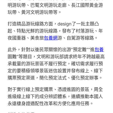
明游玩帶、巴蜀文明游玩走廊、長江國際黃金游
玩帶、黃河文明游玩帶等。
打造精品游玩線路方面，design了一批主題凸
起、特點光鮮的游玩線路，發布了村落游玩、年
夜國重器、美食旅
包養網
游、自駕游等線路。
此外，針對以後民眾關懷的出游“預定難”“進
包養
園難”等題目，文明和游玩部請求終年不跨越最高
承載量的游玩景區不履行預定，確切需求履行預
定的要積極領導景區迷信設置并發布線上、線下
購票預定渠道，簡化預定法式、優化預定辦事。
對于實行線上預定購票、憑證進園的景區，周全
進級線上線下的成分辨認體系，連續推動本國人
永遠棲身證適配性改革和方便化應用任務。