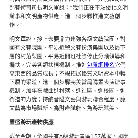
部藝術司司長明文軍說：“我們正在不竭優化文明
辦事和文明產物供應，進一個步驟推進文藝創
作。”
明文軍說，接上去要鼎力建強各級文藝院團，對
國有文藝院團、平易近營文藝扮演集團以及最下
層的村落梨園、平易近間班社等停止分類領導和
攙扶，完美各類扶植機制，推進
包養網排名
它們
高東西的品質成長；不竭拓展優質文明資本中轉
下層的渠道，進一個步驟完美當局購置表演辦事
機制，加年夜戲曲進村落、進社區、進校園、進
街道的力度；持續晉陞文藝與游玩聯合程度，讓
文藝為市場賦新、為財產賦能、為游玩賦美。
豐盛游玩產物供應
截至今朝，全國共有A級游玩景區1.57萬家，國度