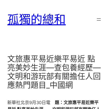
跳
至
孤獨的總和
主
要
內
容
文旅惠平易近樂平易近 點
亮美妙生涯—查包養經歷—
文明和游玩部有關擔任人回
應熱門題目_中國網
新華社北京9月30日電
題：文旅惠平易近樂平