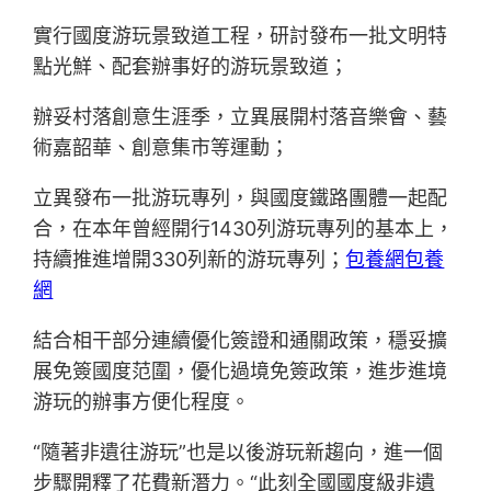
實行國度游玩景致道工程，研討發布一批文明特
點光鮮、配套辦事好的游玩景致道；
辦妥村落創意生涯季，立異展開村落音樂會、藝
術嘉韶華、創意集市等運動；
立異發布一批游玩專列，與國度鐵路團體一起配
合，在本年曾經開行1430列游玩專列的基本上，
持續推進增開330列新的游玩專列；
包養網
包養
網
結合相干部分連續優化簽證和通關政策，穩妥擴
展免簽國度范圍，優化過境免簽政策，進步進境
游玩的辦事方便化程度。
“隨著非遺往游玩”也是以後游玩新趨向，進一個
步驟開釋了花費新潛力。“此刻全國國度級非遺