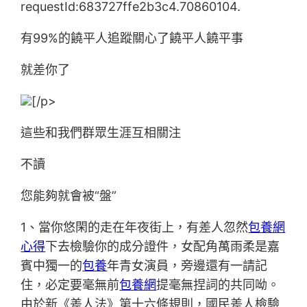
requestId:683727ffe2b3c4.70860104.
有99%的饒平人追蹤關心了饒平人饒平事
就差你了
[/p>
這些和我們群眾生涯互相關注
不讀
您能夠就會被“盤”
1、當你悠閑的走在年夜街上，有差人忽然
包養網
心得
下去檢驗你的成分證件，女配角萬雨柔是嘉
賓中獨一的
包養
年青女演員，旁邊還有一請記
住，必定要毫無前
包養網
提毫無捏詞的共同呦。
由於新《差人法》第十六條規則，國民差人檢驗