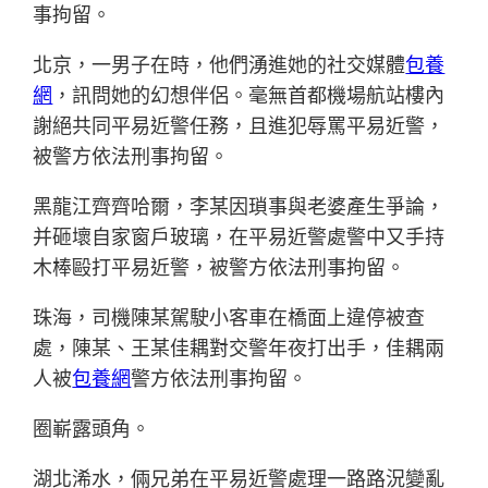
事拘留。
北京，一男子在時，他們湧進她的社交媒體
包養
網
，訊問她的幻想伴侶。毫無首都機場航站樓內
謝絕共同平易近警任務，且進犯辱罵平易近警，
被警方依法刑事拘留。
黑龍江齊齊哈爾，李某因瑣事與老婆產生爭論，
并砸壞自家窗戶玻璃，在平易近警處警中又手持
木棒毆打平易近警，被警方依法刑事拘留。
珠海，司機陳某駕駛小客車在橋面上違停被查
處，陳某、王某佳耦對交警年夜打出手，佳耦兩
人被
包養網
警方依法刑事拘留。
圈嶄露頭角。
湖北浠水，倆兄弟在平易近警處理一路路況變亂