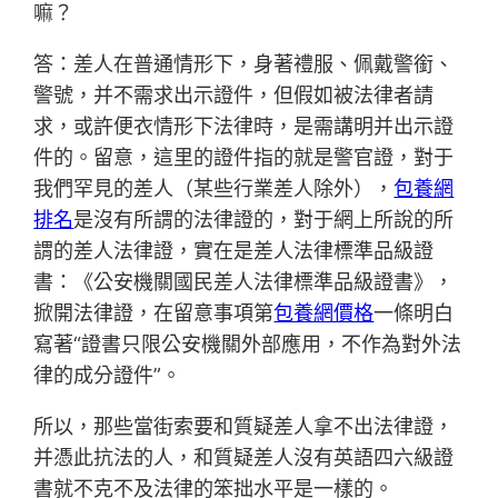
嘛？
答：差人在普通情形下，身著禮服、佩戴警銜、
警號，并不需求出示證件，但假如被法律者請
求，或許便衣情形下法律時，是需講明并出示證
件的。留意，這里的證件指的就是警官證，對于
我們罕見的差人（某些行業差人除外），
包養網
排名
是沒有所謂的法律證的，對于網上所說的所
謂的差人法律證，實在是差人法律標準品級證
書：《公安機關國民差人法律標準品級證書》，
掀開法律證，在留意事項第
包養網價格
一條明白
寫著“證書只限公安機關外部應用，不作為對外法
律的成分證件”。
所以，那些當街索要和質疑差人拿不出法律證，
并憑此抗法的人，和質疑差人沒有英語四六級證
書就不克不及法律的笨拙水平是一樣的。