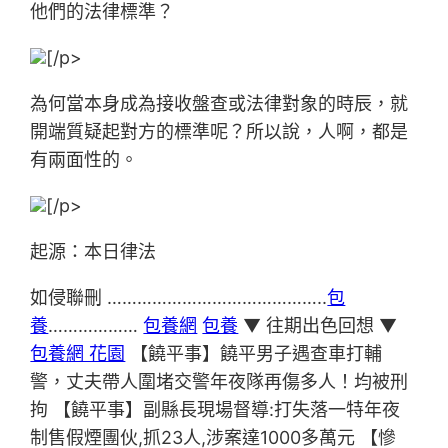
他們的法律標準？
[/p>
為何當本身成為接收盤查或法律對象的時辰，就
開端質疑起對方的標準呢？所以說，人啊，都是
有兩面性的。
[/p>
起源：本日律法
如侵聯刪 ……………………………………..
包
養
………………
包養網
包養
▼ 往期出色回想 ▼
包養網 花園
【饒平事】饒平男子遇查車打輔
警，丈夫帶人圍堵交警年夜隊再傷多人！均被刑
拘 【饒平事】副縣長現場督導:打失落一特年夜
制售假煙團伙,抓23人,涉案達1000多萬元 【慘