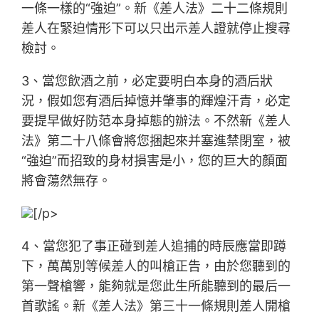
一條一樣的“強迫”。新《差人法》二十二條規則
差人在緊迫情形下可以只出示差人證就停止搜尋
檢討。
3、當您飲酒之前，必定要明白本身的酒后狀
況，假如您有酒后掉憶并肇事的輝煌汗青，必定
要提早做好防范本身掉態的辦法。不然新《差人
法》第二十八條會將您捆起來并塞進禁閉室，被
“強迫”而招致的身材損害是小，您的巨大的顏面
將會蕩然無存。
[/p>
4、當您犯了事正碰到差人追捕的時辰應當即蹲
下，萬萬別等候差人的叫槍正告，由於您聽到的
第一聲槍響，能夠就是您此生所能聽到的最后一
首歌謠。新《差人法》第三十一條規則差人開槍