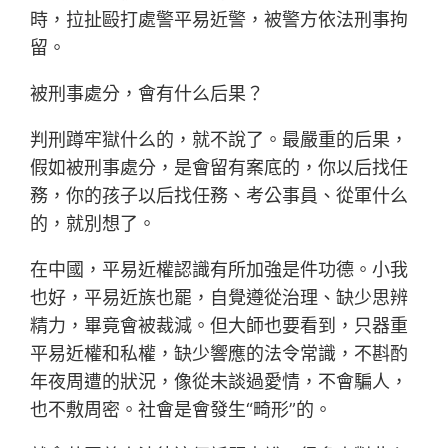
時，拉扯毆打處警平易近警，被警方依法刑事拘
留。
被刑事處分，會有什么后果？
判刑蹲牢獄什么的，就不說了。最嚴重的后果，
假如被刑事處分，是會留有案底的，你以后找任
務，你的孩子以后找任務、考公事員、從軍什么
的，就別想了。
在中國，平易近權認識有所加強是件功德。小我
也好，平易近族也罷，自覺遵從治理、缺少思辨
精力，畢竟會被裁減。但大師也要看到，只器重
平易近權和私權，缺少響應的法令常識，不斟酌
年夜周遭的狀況，像從未談過愛情，不會騙人，
也不敷周密。社會是會發生“畸形”的。