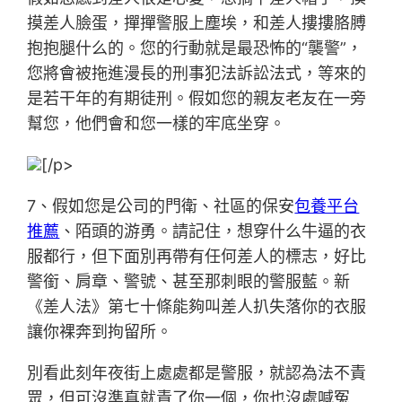
摸差人臉蛋，撣撣警服上塵埃，和差人摟摟胳膊
抱抱腿什么的。您的行動就是最恐怖的“襲警”，
您將會被拖進漫長的刑事犯法訴訟法式，等來的
是若干年的有期徒刑。假如您的親友老友在一旁
幫您，他們會和您一樣的牢底坐穿。
[/p>
7、假如您是公司的門衛、社區的保安
包養平台
推薦
、陌頭的游勇。請記住，想穿什么牛逼的衣
服都行，但下面別再帶有任何差人的標志，好比
警銜、肩章、警號、甚至那刺眼的警服藍。新
《差人法》第七十條能夠叫差人扒失落你的衣服
讓你裸奔到拘留所。
別看此刻年夜街上處處都是警服，就認為法不責
眾，但可沒準真就責了你一個，你也沒處喊冤