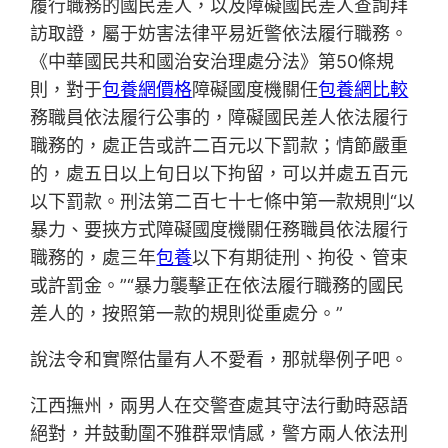
履行職務的國民差人，以及障礙國民差人查詢拜
訪取證，屬于妨害法律平易近警依法履行職務。
《中華國民共和國治安治理處分法》第50條規
則，對于
包養網價格
障礙國度機關任
包養網比較
務職員依法履行公事的，障礙國民差人依法履行
職務的，處正告或許二百元以下罰款；情節嚴重
的，處五日以上旬日以下拘留，可以并處五百元
以下罰款。刑法第二百七十七條中第一款規則“以
暴力、要挾方式障礙國度機關任務職員依法履行
職務的，處三年
包養
以下有期徒刑、拘役、管束
或許罰金。”“暴力襲擊正在依法履行職務的國民
差人的，按照第一款的規則從重處分。”
說法令和實際估量有人不愛看，那就舉例子吧。
江西撫州，兩男人在交警查處其守法行動時惡語
絕對，并鼓動圍不雅群眾情感，警方兩人依法刑