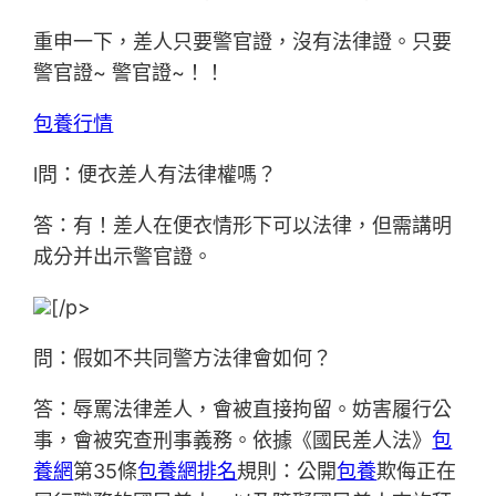
重申一下，差人只要警官證，沒有法律證。只要
警官證~ 警官證~！！
包養行情
l問：便衣差人有法律權嗎？
答：有！差人在便衣情形下可以法律，但需講明
成分并出示警官證。
[/p>
問：假如不共同警方法律會如何？
答：辱罵法律差人，會被直接拘留。妨害履行公
事，會被究查刑事義務。依據《國民差人法》
包
養網
第35條
包養網排名
規則：公開
包養
欺侮正在