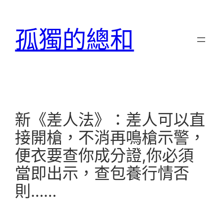
跳
至
孤獨的總和
主
要
內
容
新《差人法》：差人可以直
接開槍，不消再鳴槍示警，
便衣要查你成分證,你必須
當即出示，查包養行情否
則……