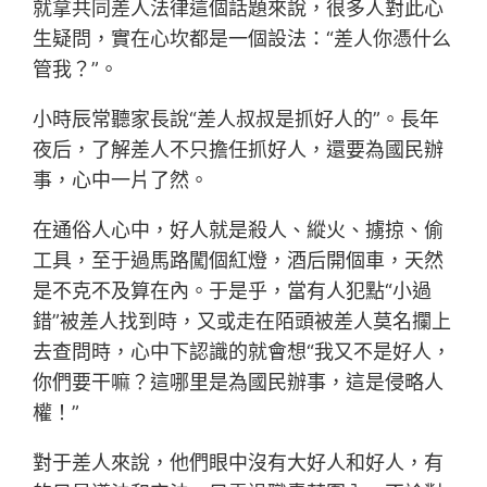
就拿共同差人法律這個話題來說，很多人對此心
生疑問，實在心坎都是一個設法：“差人你憑什么
管我？”。
小時辰常聽家長說“差人叔叔是抓好人的”。長年
夜后，了解差人不只擔任抓好人，還要為國民辦
事，心中一片了然。
在通俗人心中，好人就是殺人、縱火、擄掠、偷
工具，至于過馬路闖個紅燈，酒后開個車，天然
是不克不及算在內。于是乎，當有人犯點“小過
錯”被差人找到時，又或走在陌頭被差人莫名攔上
去查問時，心中下認識的就會想“我又不是好人，
你們要干嘛？這哪里是為國民辦事，這是侵略人
權！”
對于差人來說，他們眼中沒有大好人和好人，有