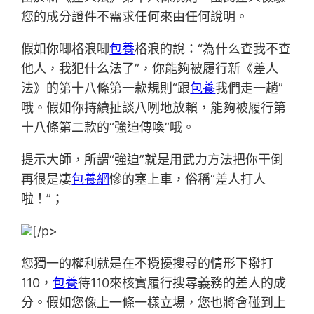
您的成分證件不需求任何來由任何說明。
假如你唧格浪唧
包養
格浪的說：“為什么查我不查
他人，我犯什么法了”，你能夠被履行新《差人
法》的第十八條第一款規則“跟
包養
我們走一趟”
哦。假如你持續扯談八咧地放賴，能夠被履行第
十八條第二款的“強迫傳喚”哦。
提示大師，所謂“強迫”就是用武力方法把你干倒
再很是凄
包養網
慘的塞上車，俗稱“差人打人
啦！”；
[/p>
您獨一的權利就是在不攪擾搜尋的情形下撥打
110，
包養
待110來核實履行搜尋義務的差人的成
分。假如您像上一條一樣立場，您也將會碰到上