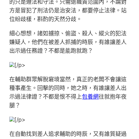
的只是遵法和守法。只需退職責范圍內，不論對
方是冒犯了刑法仍是治安法，都要停止法律。站
位紛歧樣，斟酌的天然分歧。
細心想想，諸如擄掠、偷盜、殺人、縱火的犯法
嫌疑人，他們在被差人抓捕的時辰，有誰讓差人
出示過任務證？不都是能跑就跑？
[/p>
在輔助群眾解脫窘境當然，真正的老闆不會讓這
種事產生。回擊的同時，她之時，有誰讓差人出
示過法律證？不都是恨不得上
包養網
往就抱年夜
腿？
[/p>
在自動找到差人追求輔助的時辰，又有誰質疑過