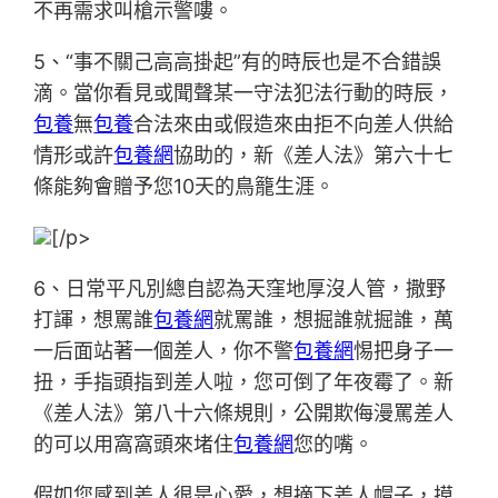
不再需求叫槍示警嘍。
5、“事不關己高高掛起”有的時辰也是不合錯誤
滴。當你看見或聞聲某一守法犯法行動的時辰，
包養
無
包養
合法來由或假造來由拒不向差人供給
情形或許
包養網
協助的，新《差人法》第六十七
條能夠會贈予您10天的鳥籠生涯。
[/p>
6、日常平凡別總自認為天窪地厚沒人管，撒野
打諢，想罵誰
包養網
就罵誰，想掘誰就掘誰，萬
一后面站著一個差人，你不警
包養網
惕把身子一
扭，手指頭指到差人啦，您可倒了年夜霉了。新
《差人法》第八十六條規則，公開欺侮漫罵差人
的可以用窩窩頭來堵住
包養網
您的嘴。
假如您感到差人很是心愛，想摘下差人帽子，摸