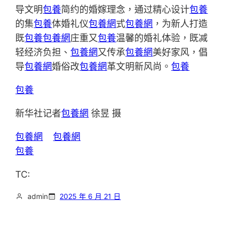
导文明
包養
简约的婚嫁理念，通过精心设计
包養
的集
包養
体婚礼仪
包養網
式
包養網
，为新人打造
既
包養
包養網
庄重又
包養
温馨的婚礼体验，既减
轻经济负担、
包養網
又传承
包養網
美好家风，倡
导
包養網
婚俗改
包養網
革文明新风尚。
包養
包養
新华社记者
包養網
徐昱 摄
包養網
包養網
包養
TC:
admin
2025 年 6 月 21 日