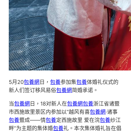
5月20
包養網
日，
包養
参加集
包養
体婚礼仪式的
新人们签订移风易俗
包養網
简婚承诺。
当
包養網
日，18对新人在
包養網
包養
浙江省诸暨
市西施故里景区内参加以“越风有喜
包養網
·诸事
包養
暨成——情
包養
定西施故里 爱在浣
包養
纱江
畔”为主题的集体婚
包養
礼。本次集体婚礼旨在倡