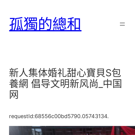
跳
至
孤獨的總和
主
要
內
容
新人集体婚礼甜心寶貝S包
養網 倡导文明新风尚_中国
网
requestId:68556c00bd5790.05743134.