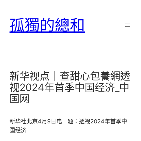
跳
至
孤獨的總和
主
要
內
容
新华视点｜查甜心包養網透
视2024年首季中国经济_中
国网
新华社北京4月9日电 题：透视2024年首季中
国经济