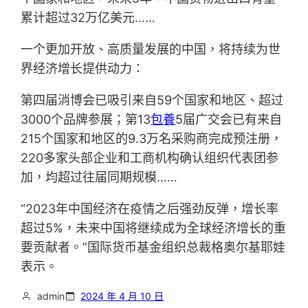
累计超过32万亿美元……
一个更加开放、高质量发展的中国，将持续为世
界经济增长提供动力：
第四届消博会已吸引来自59个国家和地区、超过
3000个品牌参展；第13
包養
5届广交会已有来自
215个国家和地区的9.3万名采购商完成预注册，
220多家头部企业和工商机构确认组织代表团参
加，均超过往届同期规模……
“2023年中国经济在疫情之后强劲反弹，增长率
超过5%，未来中国将继续成为全球经济增长的重
要贡献者。”国际货币基金组织总裁格奥尔基耶娃
表示。
admin
2024 年 4 月 10 日