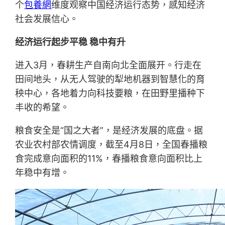
个
包養網
维度观察中国经济运行态势，感知经济
社会发展信心。
经济运行起步平稳 稳中有升
进入3月，春耕生产自南向北全面展开。行走在
田间地头，从无人驾驶的犁地机器到智慧化的育
秧中心，各地着力向科技要粮，在田野里播种下
丰收的希望。
粮食安全是“国之大者”，是经济发展的底盘。据
农业农村部农情调度，截至4月8日，全国春播粮
食完成意向面积的11%，春播粮食意向面积比上
年稳中有增。