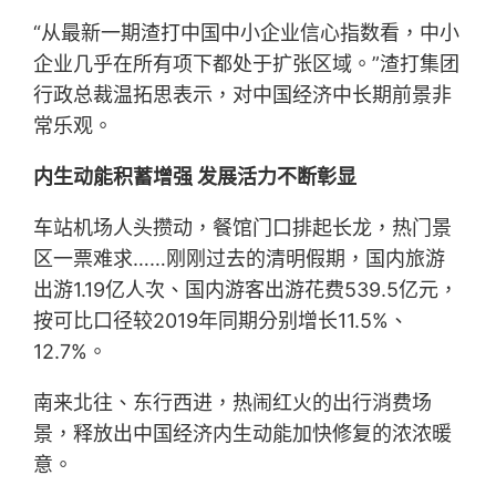
“从最新一期渣打中国中小企业信心指数看，中小
企业几乎在所有项下都处于扩张区域。”渣打集团
行政总裁温拓思表示，对中国经济中长期前景非
常乐观。
内生动能积蓄增强 发展活力不断彰显
车站机场人头攒动，餐馆门口排起长龙，热门景
区一票难求……刚刚过去的清明假期，国内旅游
出游1.19亿人次、国内游客出游花费539.5亿元，
按可比口径较2019年同期分别增长11.5%、
12.7%。
南来北往、东行西进，热闹红火的出行消费场
景，释放出中国经济内生动能加快修复的浓浓暖
意。