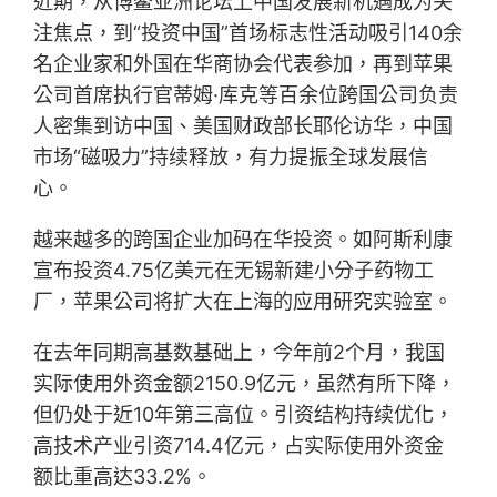
近期，从博鳌亚洲论坛上中国发展新机遇成为关
注焦点，到“投资中国”首场标志性活动吸引140余
名企业家和外国在华商协会代表参加，再到苹果
公司首席执行官蒂姆·库克等百余位跨国公司负责
人密集到访中国、美国财政部长耶伦访华，中国
市场“磁吸力”持续释放，有力提振全球发展信
心。
越来越多的跨国企业加码在华投资。如阿斯利康
宣布投资4.75亿美元在无锡新建小分子药物工
厂，苹果公司将扩大在上海的应用研究实验室。
在去年同期高基数基础上，今年前2个月，我国
实际使用外资金额2150.9亿元，虽然有所下降，
但仍处于近10年第三高位。引资结构持续优化，
高技术产业引资714.4亿元，占实际使用外资金
额比重高达33.2%。