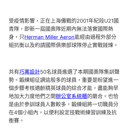
受疫情影響，正在上海備戰的2001年紀段U21國
青隊，即新一屆國奧隊近期內無法落實國際熱
身，只
Herman Miller Aeron
能經由過程外部分
組抗衡以及約請國際俱樂部球隊停止實戰錘煉。
共有
巧寓設計
50名球員進選了本期國奧隊集訓聲
勢。鍛練組征調這般多的球員，重要是盼望進一
個步驟考核適齡精英球員的綜合才能，盡能夠早
地加大力度他們之間
辦公室系統櫃
的磨合。也恰
是由於參訓球員人數較多，鍛練組將一切職員分
在4個小組內，以便利設定技戰術練習訓練及抗
衡賽。