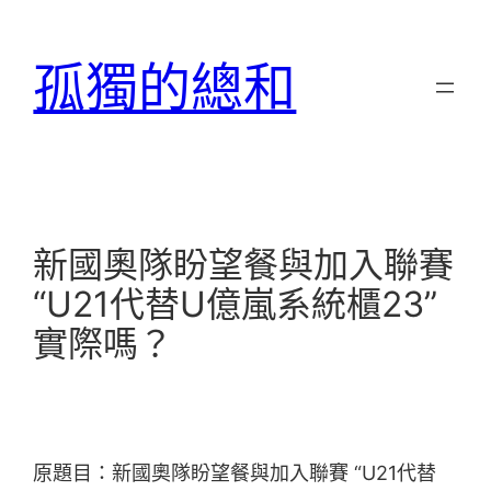
跳
至
孤獨的總和
主
要
內
容
新國奧隊盼望餐與加入聯賽
“U21代替U億嵐系統櫃23”
實際嗎？
原題目：新國奧隊盼望餐與加入聯賽 “U21代替