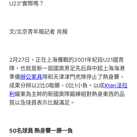
U23”實際嗎？
文/北京青年報記者 肖赧
2月27日，正在上海備戰的2001年紀段U21國青
隊，也就是新一屆國奧男足先后與中超上海海港
準備
辦公家具
隊和天津津門虎隊停止了熱身賽，
成果分辨以2比0取勝、0比1小負。以成
Xten法拉
利
耀東為主帥的新國奧隊鍛練組對熱身東西的品
質以及球員表示比擬滿足。
50名球員 熱身賽一勝一負