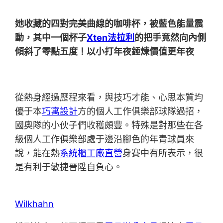
她收藏的四對完美曲線的咖啡杯，被藍色能量震
動，其中一個杯子
Xten法拉利
的把手竟然向內側
傾斜了零點五度！以小打年夜錘煉價值更年夜
從熱身經過歷程來看，與技巧才能、心思本質均
優于本
巧寓設計
方的個人工作俱樂部球隊過招，
國奧隊的小伙子們收穫頗豐。特殊是對那些在各
級個人工作俱樂部處于邊沿腳色的年青球員來
說，能在熱
系統櫃工廠直營
身賽中有所表示，很
是有利于敏捷晉陞自負心。
Wilkhahn