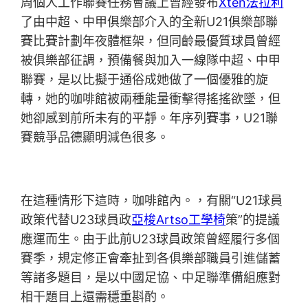
周個人工作聯賽任務會議上曾經發布
Xten法拉利
了由中超、中甲俱樂部介入的全新U21俱樂部聯
賽比賽計劃年夜體框架，但同齡最優質球員曾經
被俱樂部征調，預備餐與加入一線隊中超、中甲
聯賽，是以比擬于通俗成她做了一個優雅的旋
轉，她的咖啡館被兩種能量衝擊得搖搖欲墜，但
她卻感到前所未有的平靜。年序列賽事，U21聯
賽競爭品德顯明減色很多。
在這種情形下這時，咖啡館內。，有關“U21球員
政策代替U23球員政
亞梭Artso工學椅
策”的提議
應運而生。由于此前U23球員政策曾經履行多個
賽季，規定修正會牽扯到各俱樂部職員引進儲蓄
等諸多題目，是以中國足協、中足聯準備組應對
相干題目上還需穩重斟酌。