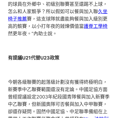
的球員在外鄉中、初級別聯賽甚至還踢不上球，
怎么和人家競爭？所以假如可以餐與加入聯
久坐
椅子推薦
賽，這支球隊就盡能夠餐與加入級別更
高的競賽，以小打年夜的錘煉價值當
護脊工學椅
然更年夜。”內助士說。
有提議U21代替U23政策
今朝各級聯賽的起落級計劃沒有獲得終極明白，
新賽季中乙聯賽範圍還沒有定論。中國足協方面
曾經提議設定2003年紀段國青隊餐與加入新賽季
中乙聯賽，但新國奧隊可否餐與加入中甲聯賽，
卻還存疑問。固然中國足協、中足聯準備組在上