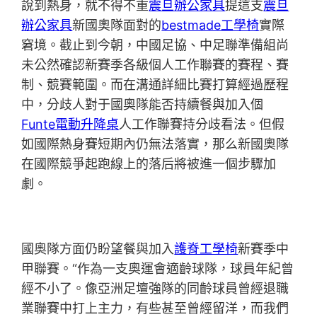
說到熱身，就不得不重
震旦辦公家具
提這支
震旦
辦公家具
新國奧隊面對的
bestmade工學椅
實際
窘境。截止到今朝，中國足協、中足聯準備組尚
未公然確認新賽季各級個人工作聯賽的賽程、賽
制、競賽範圍。而在溝通詳細比賽打算經過歷程
中，分歧人對于國奧隊能否持續餐與加入個
Funte電動升降桌
人工作聯賽持分歧看法。但假
如國際熱身賽短期內仍無法落實，那么新國奧隊
在國際競爭起跑線上的落后將被進一個步驟加
劇。
國奧隊方面仍盼望餐與加入
護脊工學椅
新賽季中
甲聯賽。“作為一支奧運會適齡球隊，球員年紀曾
經不小了。像亞洲足壇強隊的同齡球員曾經退職
業聯賽中打上主力，有些甚至曾經留洋，而我們