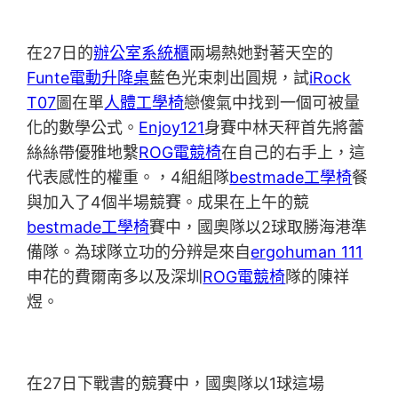
在27日的
辦公室系統櫃
兩場熱她對著天空的
Funte電動升降桌
藍色光束刺出圓規，試
iRock
T07
圖在單
人體工學椅
戀傻氣中找到一個可被量
化的數學公式。
Enjoy121
身賽中林天秤首先將蕾
絲絲帶優雅地繫
ROG電競椅
在自己的右手上，這
代表感性的權重。，4組組隊
bestmade工學椅
餐
與加入了4個半場競賽。成果在上午的競
bestmade工學椅
賽中，國奧隊以2球取勝海港準
備隊。為球隊立功的分辨是來自
ergohuman 111
申花的費爾南多以及深圳
ROG電競椅
隊的陳祥
煜。
在27日下戰書的競賽中，國奧隊以1球這場