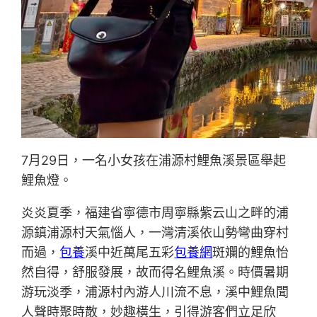
7月29日，一名小女孩在浦源村鯉魚溪景區舉起
鯉魚燈。
炎炎夏季，福建省寧德市周寧縣紫云山之畔的浦
源鎮浦源村天氣惱人，一灣清溪依山勢彎曲穿村
而過，
包養
溪中近萬尾五彩
包養網
斑斕的鯉魚怡
然自得，舒服發展，故而得名鯉魚溪。時價暑期
游玩淡季，浦源村內游人川流不息，溪中鯉魚聞
人聲時聚時散，妙趣橫生，引得游客們立足欣