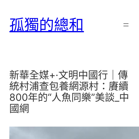
跳
至
孤獨的總和
主
要
內
容
新華全媒+·文明中國行｜傳
統村浦查包養網源村：賡續
800年的“人魚同樂”美談_中
國網