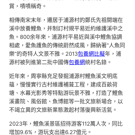
賞，嘖嘖稱奇。
相傳南宋末年，遷居于浦源村的鄭氏先祖開端在
溪中放養鯉魚，并制訂村規平易近約維護溪中之
魚。800余年來，浦源村平易近與溪中鯉魚協調
相處，愛魚護魚的傳統蔚然成風，歸納著“人魚同
樂”的奇特人文景不雅。2013
包養網比擬
年，浦
源村被列進第二批中國傳
包養網
統村名錄。
近年來，周寧縣充足發掘浦源村鯉魚溪文明底
蘊，慢慢實行古村維護補葺工程，建成百畝荷
塘、水幕光影秀等特點游玩景不雅，打造了鯉魚
溪畫院、風俗館、魚博館等一批文旅新場合，以
不竭立異的文旅新業態激起村落復興新活氣。
2023年，鯉魚溪景區招待游客112萬人次，同比
增加9.6%，游玩支出達6.27億元。