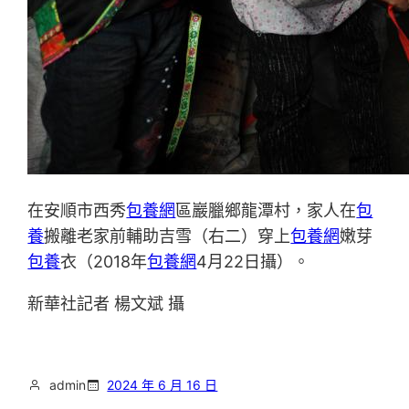
在安順市西秀
包養網
區巖臘鄉龍潭村，家人在
包
養
搬離老家前輔助吉雪（右二）穿上
包養網
嫩芽
包養
衣（2018年
包養網
4月22日攝）。
新華社記者 楊文斌 攝
admin
2024 年 6 月 16 日