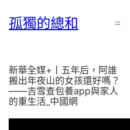
跳
至
孤獨的總和
主
要
內
容
新華全媒+丨五年后，阿誰
搬出年夜山的女孩還好嗎？
——吉雪查包養app與家人
的重生活_中國網