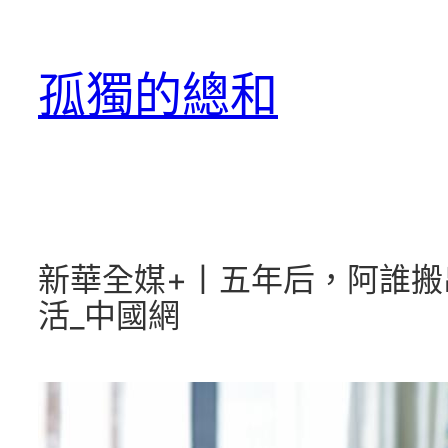
跳
至
孤獨的總和
主
要
內
容
新華全媒+丨五年后，阿誰
活_中國網