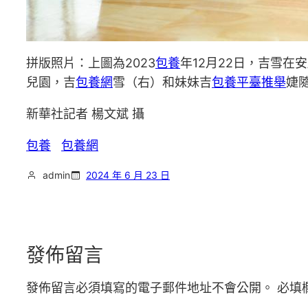
拼版照片：上圖為2023
包養
年12月22日，吉雪在
兒園，吉
包養網
雪（右）和妹妹吉
包養平臺推舉
婕
新華社記者 楊文斌 攝
包養
包養網
admin
2024 年 6 月 23 日
發佈留言
發佈留言必須填寫的電子郵件地址不會公開。
必填