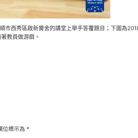
安順市西秀區啟新黌舍的講堂上舉手答覆題目；下圖為201
隨著教員做游戲。
欄位標示為
*