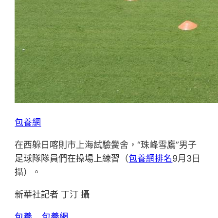
包養網
在西躲日喀則市上海試驗黌舍，“珠峰雪鷹”男子
足球隊隊員們在操場上練習（
包養網排名
9月3日
攝）。
新華社記者 丁汀 攝
包養
包養網