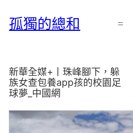
跳
至
孤獨的總和
主
要
內
容
新華全媒+丨珠峰腳下，躲
族女查包養app孩的校園足
球夢_中國網