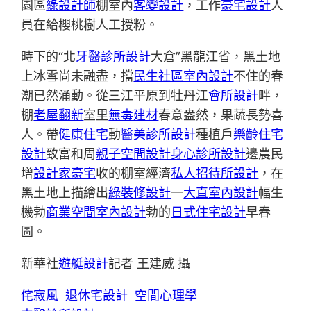
園區
綠設計師
棚室內
客變設計
，工作
豪宅設計
人
員在給櫻桃樹人工授粉。
時下的“北
牙醫診所設計
大倉”黑龍江省，黑土地
上冰雪尚未融盡，擋
民生社區室內設計
不住的春
潮已然涌動。從三江平原到牡丹江
會所設計
畔，
棚
老屋翻新
室里
無毒建材
春意盎然，果蔬長勢喜
人。帶
健康住宅
動
醫美診所設計
種植戶
樂齡住宅
設計
致富和周
親子空間設計
身心診所設計
邊農民
增
設計家豪宅
收的棚室經濟
私人招待所設計
，在
黑土地上描繪出
綠裝修設計
一
大直室內設計
幅生
機勃
商業空間室內設計
勃的
日式住宅設計
早春
圖。
新華社
遊艇設計
記者 王建威 攝
侘寂風
退休宅設計
空間心理學