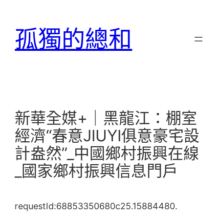
跳
至
孤獨的總和
主
要
內
容
新華全媒+｜黑龍江：棚室
經濟“春意JIUYI俱意豪宅設
計盎然”_中國鄉村振興在線
_國家鄉村振興信息門戶
requestId:68853350680c25.15884480.