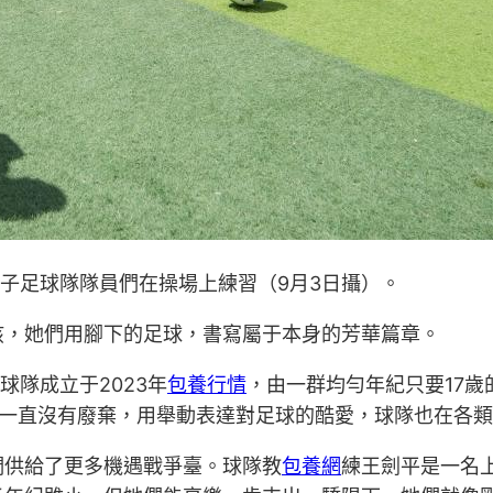
男子足球隊隊員們在操場上練習（9月3日攝）。
孩，她們用腳下的足球，書寫屬于本身的芳華篇章。
球隊成立于2023年
包養行情
，由一群均勻年紀只要17
們一直沒有廢棄，用舉動表達對足球的酷愛，球隊也在各
們供給了更多機遇戰爭臺。球隊教
包養網
練王劍平是一名