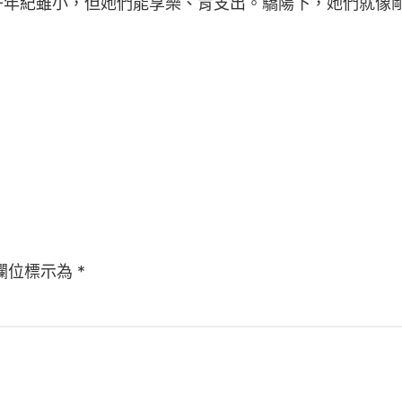
年紀雖小，但她們能享樂、肯支出。驕陽下，她們就像剛
欄位標示為
*