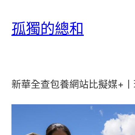
跳
至
孤獨的總和
主
要
內
容
新華全查包養網站比擬媒+丨