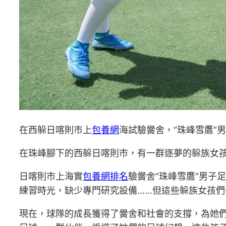
在西躲日喀則市上
包養網
海試驗黌舍，“珠峰雪鷹”
在珠峰腳下的西躲日喀則市，有一群逐夢的躲族女
日喀則市上海實
包養網排名
驗黌舍“珠峰雪鷹”男子足
練習時光，缺少專門研究設備……但這些躲族女孩
現在，球隊的成長獲得了黌舍和社會的支撐，為她