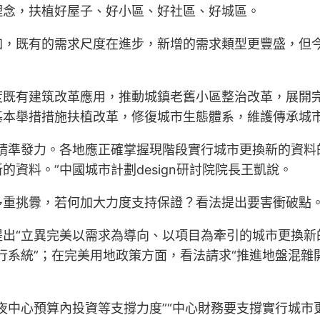
理念，扶植好屋子、好小區、好社區、好城區。
加，既有的需求尺度在進步，新增的需求類型更豐盛，但
度既有建筑改革應用，推動城鎮老舊小區整治改革，展開
基本舉措措施扶植改革，修復城市生態體系，維護傳承城
疇精準發力。各地應正確掌握現階段實行城市更換新的資料
資料。”中國城市計劃design研討院院長王凱說。
多重挑釁，若何加大力度支持保證？看法提出要害衝破點
出“立異完美以需求為導向、以項目為牽引的城市更換新的
行系統”；在完美用地政策方面，看法請求“推進地盤混雜
夜中心預算內投資等支撐力度”“中心財務要支撐實行城市更