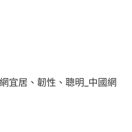
網宜居、韌性、聰明_中國網