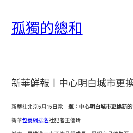
跳
至
孤獨的總和
主
要
內
容
新華鮮報丨中心明白城市更換
新華社北京5月15日電
題：中心明白城市更換新的
新華
包養網排名
社記者王優玲