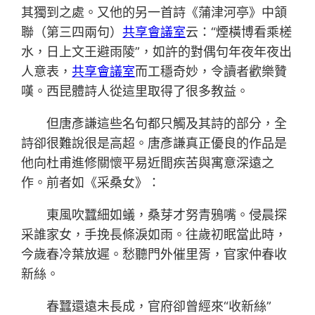
其獨到之處。又他的另一首詩《蒲津河亭》中頷
聯（第三四兩句）
共享會議室
云：“煙橫博看乘槎
水，日上文王避雨陵”，如許的對偶句年夜年夜出
人意表，
共享會議室
而工穩奇妙，令讀者歡樂贊
嘆。西昆體詩人從這里取得了很多教益。
但唐彥謙這些名句都只觸及其詩的部分，全
詩卻很難說很是高超。唐彥謙真正優良的作品是
他向杜甫進修關懷平易近間疾苦與寓意深遠之
作。前者如《采桑女》：
東風吹蠶細如蟻，桑芽才努青鴉嘴。侵晨探
采誰家女，手挽長條淚如雨。往歲初眠當此時，
今歲春冷葉放遲。愁聽門外催里胥，官家仲春收
新絲。
春蠶還遠未長成，官府卻曾經來“收新絲”