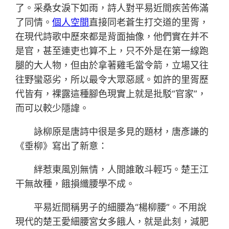
了。采桑女淚下如雨，詩人對平易近間疾苦佈滿
了同情。
個人空間
直接同老蒼生打交道的里胥，
在現代詩歌中歷來都是背面抽像，他們實在并不
是官，甚至連吏也算不上，只不外是在第一線跑
腿的大人物，但由於拿著雞毛當令箭，立場又往
往野蠻惡劣，所以最令大眾惡感。如許的里胥歷
代皆有，裸露這種腳色現實上就是批駁“官家”，
而可以較少隱諱。
詠柳原是唐詩中很是多見的題材，唐彥謙的
《垂柳》寫出了新意：
絆惹東風別無情，人間誰敢斗輕巧。楚王江
干無故種，餓損纖腰學不成。
平易近間稱男子的細腰為“楊柳腰”。不用說
現代的楚王愛細腰宮女多餓人，就是此刻，減肥