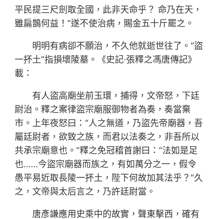
平民提三尺劍取全國，此非天命乎？ 命乃在天，
雖扁鵲何益！”遂不使治病，賜金五十斤罷之。
明明有病卻不願治，不久他就逝世往了。“盜
一抔土”指損壞陵墓。《史記·張釋之馮唐傳記》
載：
有人盜高廟坐前玉環，捕得，文帝怒，下廷
尉治。釋之案律盜宗廟服御物者為奏，奏當棄
市。上年夜怒曰：“人之無道，乃盜先帝廟器，吾
屬廷尉者，欲致之族，而君以法奏之，非吾所以
共承宗廟意也。”釋之免冠稽首謝曰：“法如是足
也……今盜宗廟器而族之，有如萬分之一，假令
愚平易近取長陵一抔土，陛下何故加其法乎？”久
之，文帝與太后言之，乃許廷尉當。
唐彥謙應用史乘中的故實，聲東擊西，確有