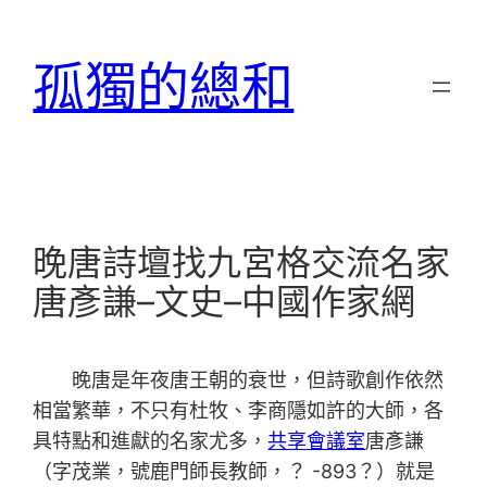
跳
至
孤獨的總和
主
要
內
容
晚唐詩壇找九宮格交流名家
唐彥謙–文史–中國作家網
晚唐是年夜唐王朝的衰世，但詩歌創作依然
相當繁華，不只有杜牧、李商隱如許的大師，各
具特點和進獻的名家尤多，
共享會議室
唐彥謙
（字茂業，號鹿門師長教師，？ -893？）就是