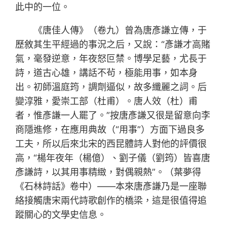
此中的一位。
《唐佳人傳》（卷九）曾為唐彥謙立傳，于
歷敘其生平經過的事況之后，又說：“彥謙才高賭
氣，毫發逆意，年夜怒叵禁。博學足藝，尤長于
詩，道古心雄，講話不茍，極能用事，如本身
出。初師溫庭筠，調劑逼似，故多纖麗之詞。后
變淳雅，愛崇工部（杜甫）。唐人效（杜）甫
者，惟彥謙一人罷了。”按唐彥謙又很是留意向李
商隱進修，在應用典故（“用事”）方面下過良多
工夫，所以后來北宋的西昆體詩人對他的評價很
高，“楊年夜年（楊億）、劉子儀（劉筠）皆喜唐
彥謙詩，以其用事精緻，對偶親熱”。（葉夢得
《石林詩話》卷中）——本來唐彥謙乃是一座聯
絡接觸唐宋兩代詩歌創作的橋梁，這是很值得追
蹤關心的文學史信息。