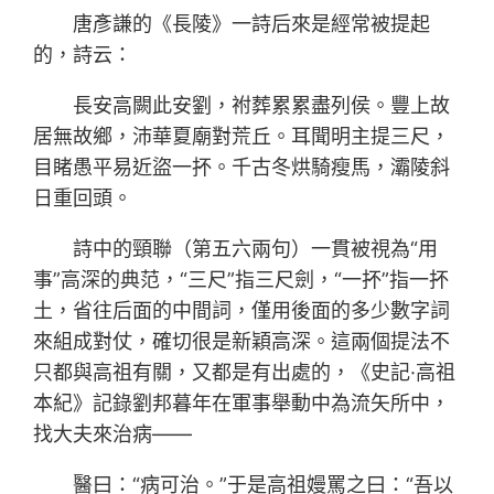
唐彥謙的《長陵》一詩后來是經常被提起
的，詩云：
長安高闕此安劉，祔葬累累盡列侯。豐上故
居無故鄉，沛華夏廟對荒丘。耳聞明主提三尺，
目睹愚平易近盜一抔。千古冬烘騎瘦馬，灞陵斜
日重回頭。
詩中的頸聯（第五六兩句）一貫被視為“用
事”高深的典范，“三尺”指三尺劍，“一抔”指一抔
土，省往后面的中間詞，僅用後面的多少數字詞
來組成對仗，確切很是新穎高深。這兩個提法不
只都與高祖有關，又都是有出處的，《史記·高祖
本紀》記錄劉邦暮年在軍事舉動中為流矢所中，
找大夫來治病——
醫曰：“病可治。”于是高祖嫚罵之曰：“吾以