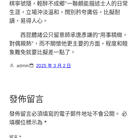
棋寧號隱，輕醉不成鄉”一聯頗能描述士人的日常
生涯，立場沖淡溫和，闊別矜夸庸俗，比擬耐
讀，易得人心。
西昆體諸公只留意師承唐彥謙的“用事精緻，
對偶親熱”，而不關懷他更主要的方面，程度和睦
象難免就要比擬差一點了。
admin
2025 年 3 月 2 日
發佈留言
發佈留言必須填寫的電子郵件地址不會公開。
必
填欄位標示為
*
留言
*