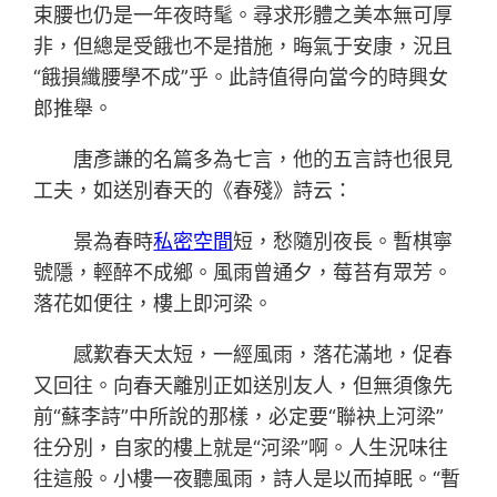
束腰也仍是一年夜時髦。尋求形體之美本無可厚
非，但總是受餓也不是措施，晦氣于安康，況且
“餓損纖腰學不成”乎。此詩值得向當今的時興女
郎推舉。
唐彥謙的名篇多為七言，他的五言詩也很見
工夫，如送別春天的《春殘》詩云：
景為春時
私密空間
短，愁隨別夜長。暫棋寧
號隱，輕醉不成鄉。風雨曾通夕，莓苔有眾芳。
落花如便往，樓上即河梁。
感歎春天太短，一經風雨，落花滿地，促春
又回往。向春天離別正如送別友人，但無須像先
前“蘇李詩”中所說的那樣，必定要“聯袂上河梁”
往分別，自家的樓上就是“河梁”啊。人生況味往
往這般。小樓一夜聽風雨，詩人是以而掉眠。“暫