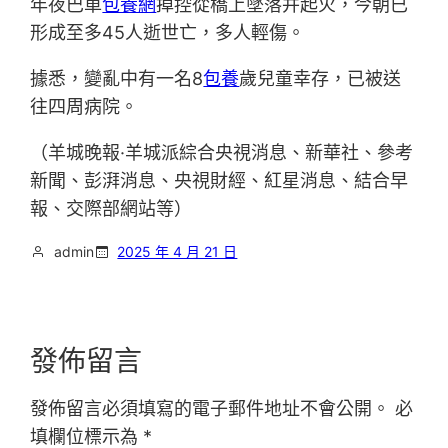
年夜巴車
包養網
掉控從橋上墜落并起火，今朝已
形成至多45人逝世亡，多人輕傷。
據悉，變亂中有一名8
包養
歲兒童幸存，已被送
往四周病院。
（羊城晚報·羊城派綜合央視消息、新華社、參考
新聞、彭湃消息、央視財經、紅星消息、結合早
報、交際部網站等）
admin
2025 年 4 月 21 日
發佈留言
發佈留言必須填寫的電子郵件地址不會公開。
必
填欄位標示為
*