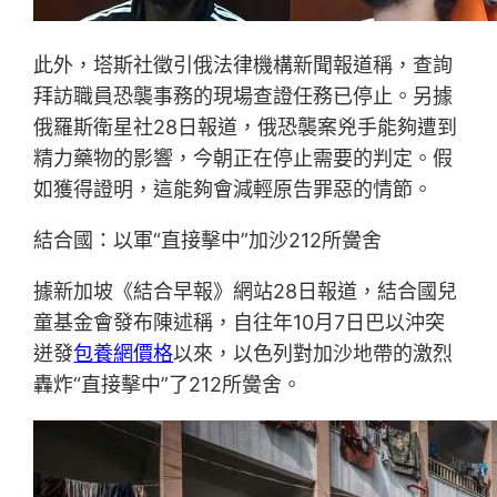
此外，塔斯社徵引俄法律機構新聞報道稱，查詢
拜訪職員恐襲事務的現場查證任務已停止。另據
俄羅斯衛星社28日報道，俄恐襲案兇手能夠遭到
精力藥物的影響，今朝正在停止需要的判定。假
如獲得證明，這能夠會減輕原告罪惡的情節。
結合國：以軍“直接擊中”加沙212所黌舍
據新加坡《結合早報》網站28日報道，結合國兒
童基金會發布陳述稱，自往年10月7日巴以沖突
迸發
包養網價格
以來，以色列對加沙地帶的激烈
轟炸“直接擊中”了212所黌舍。