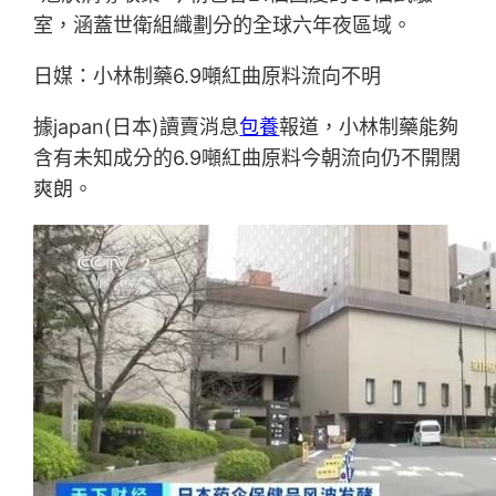
室，涵蓋世衛組織劃分的全球六年夜區域。
日媒：小林制藥6.9噸紅曲原料流向不明
據japan(日本)讀賣消息
包養
報道，小林制藥能夠
含有未知成分的6.9噸紅曲原料今朝流向仍不開闊
爽朗。