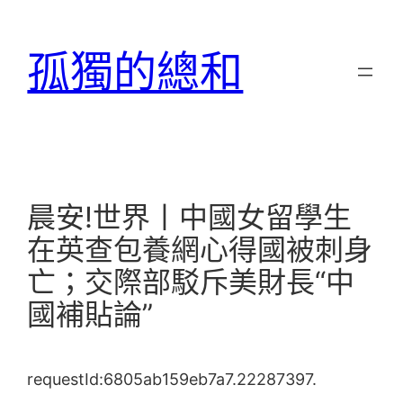
跳
至
孤獨的總和
主
要
內
容
晨安!世界丨中國女留學生
在英查包養網心得國被刺身
亡；交際部駁斥美財長“中
國補貼論”
requestId:6805ab159eb7a7.22287397.