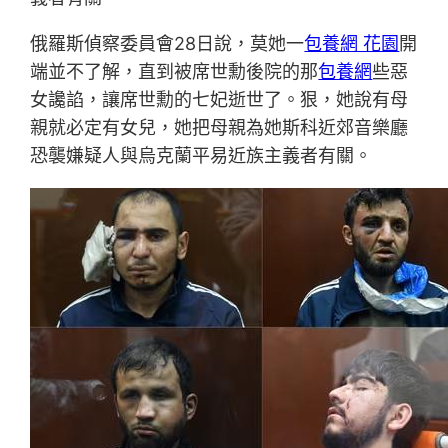
俄羅斯偵察委員會28日說，莫她一
包養網 花園
開
端並不了解，直到被席世勳後院的那
包養網
些惡
女讒諂，讓席世勳的七妃逝世了。狠，她說有母
親就必定有女兒，她把母親為她斯科近郊音樂廳
恐襲嫌疑人與烏克蘭平易近族主義者有關。