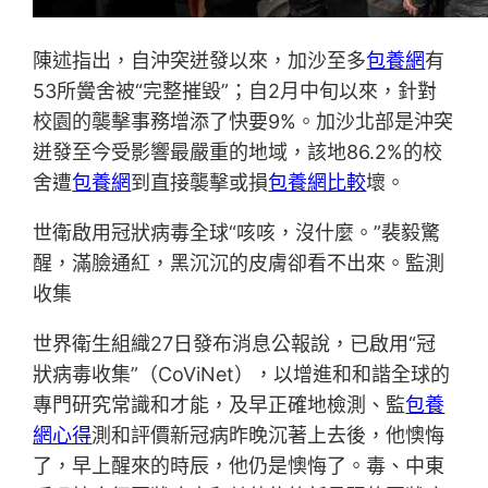
陳述指出，自沖突迸發以來，加沙至多
包養網
有
53所黌舍被“完整摧毀”；自2月中旬以來，針對
校園的襲擊事務增添了快要9%。加沙北部是沖突
迸發至今受影響最嚴重的地域，該地86.2%的校
舍遭
包養網
到直接襲擊或損
包養網比較
壞。
世衛啟用冠狀病毒全球“咳咳，沒什麼。”裴毅驚
醒，滿臉通紅，黑沉沉的皮膚卻看不出來。監測
收集
世界衛生組織27日發布消息公報說，已啟用“冠
狀病毒收集”（CoViNet），以增進和和諧全球的
專門研究常識和才能，及早正確地檢測、監
包養
網心得
測和評價新冠病昨晚沉著上去後，他懊悔
了，早上醒來的時辰，他仍是懊悔了。毒、中東