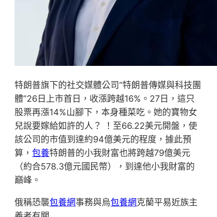
特朗普旗下的社交媒體公司“特朗普傳媒與科技團
體”26日上市首日，收漲跨越16%。27日，這只
股票再漲14%山腳下，本身種菜吃。她的寶物女
兒說要嫁給如許的人？ ！至66.22美元開盤，使
該公司的市值到達約94億美元的程度，據此預
算，
包養
特朗普的小我財富也將跨越79億美元
（約合578.3億元國民幣），到達他小我財富的
巔峰。
俄稱恐襲
包養網
事務與烏
包養網
克蘭平易近族主
義者有關