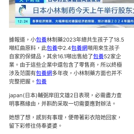
據報道，小
包養
林制藥2023年總共生孩子了18.5
噸紅曲原料，此
包養
中2.4
包養網
噸用來生孩子
自家的保健品，其余16.1噸出售給了
包養
52家企
業。由于這些企業中還包含了零售商，所以終極
涉及范圍有
包養網
多年夜，小林制藥方面也并不
完整把握。
包養
japan(日本)輔弼岸田文雄2日表現，必需盡力查
明事務緣由，并斟酌采取一切需要應對辦法。
她想了想，感到有事理，便帶著彩衣陪她回家，
留下彩修往侍奉婆婆。