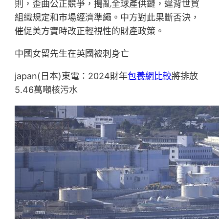
則，歪曲公正競爭，搗亂全球產供鏈，違背世貿
組織規定和市場經濟準繩。中方對此果斷否決，
催促美方實時改正輕視性的財產政策。
中國女留先生在英國被刺身亡
japan(日本)東電：2024財年
包養網比較
將排放
5.46萬噸核污水