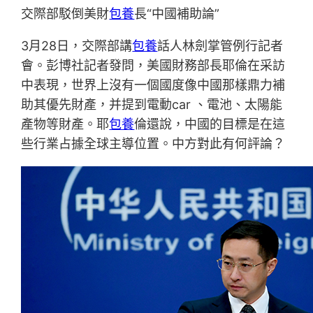
交際部駁倒美財
包養
長“中國補助論”
3月28日，交際部講
包養
話人林劍掌管例行記者
會。彭博社記者發問，美國財務部長耶倫在采訪
中表現，世界上沒有一個國度像中國那樣鼎力補
助其優先財產，并提到電動car 、電池、太陽能
產物等財產。耶
包養
倫還說，中國的目標是在這
些行業占據全球主導位置。中方對此有何評論？