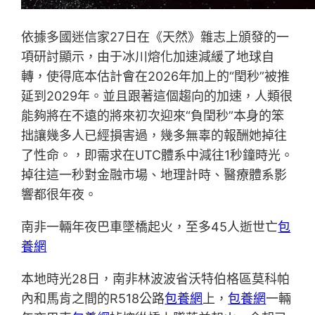
依據多國迷信家27日在《天然》雜志上頒發的一
項研討顯示，由于冰川熔化加速減緩了地球自
轉，使得底本估計會在2026年加上的“閏秒”被推
延到2029年。並且跟著這個趨向的加速，人類很
能夠將在不遠的將來初次迎來“負閏秒”本身的笨
拙讓幾多人已經損害過，幾多無辜的報酬她掉往
了性命。，即需求在UTC體系中減往1秒鐘時光。
掉往這一秒對金融市場、地理計時、醫療體系影
響都很年夜。
南非一輛年夜巴車墜橋起火，至多45人逝世亡
包
養網
本地時光28日，南非林波波省沃特伯格區莫科帕
內和馬肯之間的R518公路
包養網
上，
包養網
一輛