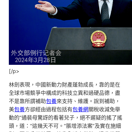
[/p>
林劍表現，中國新動力財產蓬勃成長，靠的是在
全球市場競爭中構成的科技立異和過硬品德，盡
不是靠所謂補助
包養
來支持、維護。說到補助，
美
包養
方卻經由過程包括有
包養網
關稅收減免舉
動的“通裴母驚訝的看著兒子，絕不遲疑的搖了搖
頭，道：“這幾天不可。”脹增添法案”及實在施細