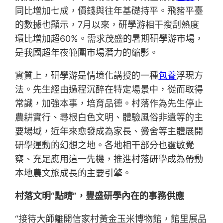
同比增加七成，價錢與往年基礎持平。飛豬平臺
的數據也顯示，7月以來，研學游相干搜刮熱度
環比增加超60%。需求茂盛的暑期研學游市場，
是我國超年夜範圍市場潛力的縮影。
實質上，研學游是情境化講授的一種
包養
浮現方
法。先生經由過程沉醉在特定場景中，從而取得
常識，加強本事，培育品德。村落作為先生停止
農耕實行、尋根白色文明、體驗風俗非遺等的主
要場域，近年來愈發成為家長、黌舍等主體展開
研學運動的幻想之地。各地相干部分也靈敏覺
察、充足應用這一先機，推進村落研學成為帶動
本地農文旅成長的主要引擎。
村落文明“點睛”，豐盛研學內在的事務供應
“接待大師離開信家村黃金玉米博物館，館里展品