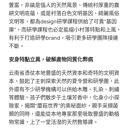
豐富，非論是惱人的天然風景、傳統村厚重的農
耕文明底蘊，或是村落白色文明基因、綺麗風俗
文明等，都為design研學課程供給了可貴“基因
庫”，而研學課程也必定能縮小村落特點和上風，
有利于打造研學brand，吸引更多研學團隊接連
不斷。
安身特點立異，破解產物同質化弊病
云南省憑仗本地豐盛的天然資本和奇特的文明資
本，鼓起了主刺探索天然的夏令營和研學團，此
外還有不少研學機構可以供給木雕、扎染、刺繡
等體驗。孩子們散步于土壤芳香中，化身小小探
險家，揭開“蘑菇世界”的奧秘面紗，親手采擷菌
類的同時，還能從本地專家那里吸取豐盛的動植
物常識，上了一堂活潑的天然教導課。