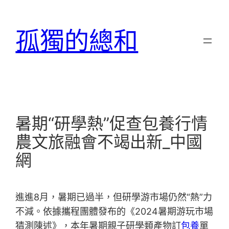
跳
至
孤獨的總和
主
要
內
容
暑期“研學熱”促查包養行情
農文旅融會不竭出新_中國
網
進進8月，暑期已過半，但研學游市場仍然“熱”力
不減。依據攜程團體發布的《2024暑期游玩市場
猜測陳述》，本年暑期親子研學類產物訂
包養
單