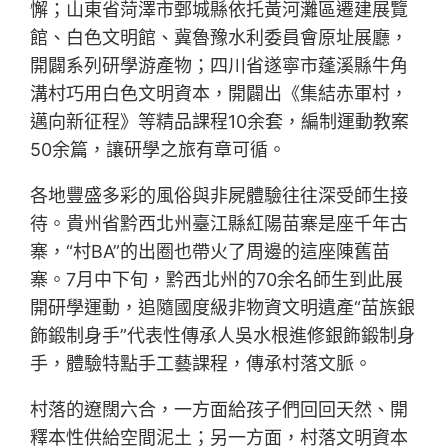
懈；山東省菏澤市鄄城縣依托黃河灘區遷建展覽
館、白色文明館、冀魯豫水利委員會原址展廳，
開闢系列研學游產物；四川省遂寧市蓬溪縣牛角
溝村巧用白色文明資本，開闢出《集結赤軍村，
邁向新征程》等精品課程10余套，編制運動教案
50余篇，讓研學之旅有章可循。
各地豐盛多彩的風俗與非屍體驗往往深受師生接
待。貴州省黔西北州臺江縣紅陽苗寨是座千年古
寨，“村BA”的出圈也帶火了周邊的這座陳舊苗
寨。7月中下旬，黔西北州的70余名師生到此展
開研學運動，追隨國度級非物資文明遺產“苗族銀
飾鍛制身手”代表性傳承人吳水根進修銀飾鍛制身
手，體驗特點手工藝課程，傳承村落文脈。
村落的遼闊六合，一方面給孩子們回回天然、開
釋本性供給空間泥土；另一方面，村落文明資本