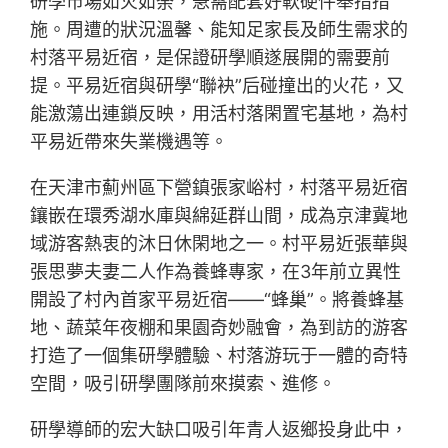
研學市場如火如荼，急需配套好軟硬件舉措措
施。周遭的狀況溫馨、能知足家長及師生需求的
村落平易近宿，是保證研學順遂展開的需要前
提。平易近宿與研學“聯袂”后碰撞出的火花，又
能激蕩出連鎖反映，用活村落閑置宅基地，為村
平易近帶來失業機遇等。
在天津市薊州區下營鎮張家峪村，村落平易近宿
鑲嵌在環秀湖水庫與綿延群山間，成為京津冀地
域游客熱衷的沐日休閑地之一。村平易近張華與
張思夢夫妻二人作為養蜂專家，在3年前立異性
開設了村內首家平易近宿——“蜂巢”。將養蜂基
地、蔬菜年夜棚和果園奇妙融會，為到訪的游客
打造了一個集研學體驗、村落游玩于一體的奇特
空間，吸引研學團隊前來摸索、進修。
研學導師的宏大缺口吸引年青人返鄉投身此中，