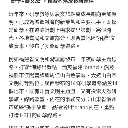
“研學+農文旅”，摸索村落成長新途徑
近年來，研學教導與農文旅融會成長趨向更加顯
明，已成為城鄉融會的新業態和主要抓手。既然
是研學，在道路計劃上需求提早策劃。寒假時
代，各地當局和文旅部分，聯合當地區“招牌”文
旅資本，發布了多條研學道路。
例如福建省文明和游玩廳發布十年夜研學主題線
路，打響“海絲出發點 清爽福建”brand，觸及
福鼎市佳陽畬族鄉周佳山白色景區、太姥山白茶
文明村等點位；廣西發布的14條研學道路涵蓋14
個地市，既有汗青文明主題游，又有摸索天然研
學旅，線路豐盛、內在的事務充分；山東省濱州
市繚繞“孫子故鄉 品德濱州”brand內在，重點
打造1-3日的研學線路。