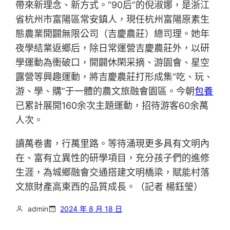
帶來新理念、新方式。“90后”的倪淑娜，是浙江
省杭州市富陽區常安鎮人，現任杭州富陽原素生
態農業開闢無限公司（吉慶農莊）總司理。她年
夜學結業返鄉后，除日常運營吉慶農莊外，以研
學運動為衝破口，開闢休閑采摘、游園會、星空
露營等興趣運動，將吉慶農莊打形成集“吃、玩、
游、學、購”于一體的農文旅融會園區。今朝
包養
已累計展開160余次主題運動，招待游客60余萬
人次。
讀萬卷書，行萬里路。等待涌現更多具有文明內
在、富有立異性的研學項目，充分孩子們的進修
生涯，為城鄉融會交通搭建文明橋梁，賦能村落
文旅財產高東西的品質成長。（記者 楊鈺瑩）
admin
2024 年 8 月 18 日