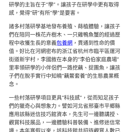
研學的主旨在于“學”。讓孩子在研學中更有取得
感，覺得“研”有所“學”是要害。
諸多村落研學基地發布養殖、蒔植體驗，讓孩子
們在陪同一株花卉樹木、一只雞鴨魚蟹的經過歷
程中收獲生長的意義
包養網
，貫通到性命的價
值。好比在河網密布的浙江省杭州市臨平區運河
街道新宇村，李國敘在本身的“李伯伯家庭農場”
里率領研學的小伴侶們一路挖藕、捉團魚，讓孩
子們在脫手實行中知曉“藕鱉套養”的生態農業概
念。
一些村落研學項目更具“科技感”，從而知足孩子
們的獵奇心與想象力。譬如河北省邢臺市平鄉縣
應用該縣迷信技巧館資本，先生可一邊聽講授、
觀賞科技展品，一邊體驗科普裝備、進修迷信常
識。本年寒假以來，該科技館共招待觀賞人數已