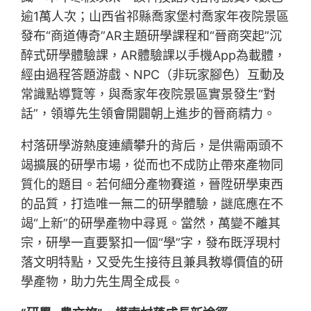
逾1萬人次；山西省祁縣喬家堡村喬家年夜院景區
發布“商道傳奇”AR主題研學課程和“晉商突起”沉
醉式研學體驗課，AR體驗課以手機App為載體，
經由過程答題游戲、NPC（非玩家腳色）互動及
常識點導覽等，與喬家年夜院景區實景發生“對
話”，領導先生領會開闢朝上進步的晉商精力。
村落研學游熱度連續攀升的背后，是供需兩頭不
竭擴展的研學市場，從而也不成防止帶來產物同
質化的題目。若何細分產物賽道，晉陞研學東西
的品質，打造唯一無二的研學體驗，謎底應在不
竭“上新”的研學產物中尋覓。當然，萬變不離其
宗，研學一直要緊扣一個“學”字，發布既浮現村
落文明特點，又受先生接待且兼具教導價值的研
學產物，助力先生周全成長。