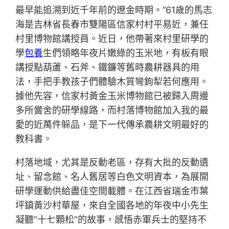
最早能追溯到近千年前的遼金時期。”61歲的馬志
海是吉林省長春市雙陽區信家村村平易近，兼任
村里博物館講授員。近日，他帶著來村里研學的
學
包養
生們領略年夜片嫩綠的玉米地，有板有眼
講授點葫蘆、石斧、鐵鐮等舊時農耕器具的用
法，手把手教孩子們體驗木質彎鉤犁若何應用。
據他先容，信家村黃金玉米博物館已被歸入周邊
多所黌舍的研學線路，而村落博物館加入我的最
愛的近萬件躲品，是下一代傳承農耕文明最好的
教科書。
村落地域，尤其是反動老區，存有大批的反動遺
址、留念館、名人舊居等白色文明資本，為展開
研學運動供給盡佳空間載體。在江西省瑞金市葉
坪鎮黃沙村華屋，來自全國各地的年夜中小先生
凝聽“十七顆松”的故事，感悟赤軍兵士的堅持不