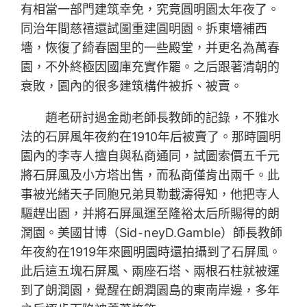
有相當一部門建筑幸免，究竟圓明園太年夜了。
同治年間慈禧還試圖重建圓明園。拆東墻補西
墻，恢復了綺春園里的一些殿堂，并更名為萬春
園，不外終極因國庫充實作罷。之后跟著清朝的
衰敗，園內的很多建筑構件被拆、被賣。
趙老研討過金勛老師長教師的記錄，不雅水
法的石屏風年夜約在1910年后被賣了。那時圓明
園內的李寺人擅自與私商通同，試圖索價五千元
將石屏風及小方塔出售，而私商僅肯出兩千。此
事被光緒天子同胞兄弟貝勒載濤得知，他把寺人
驅趕出園，并將石屏風運至隆裕太后所賜得的朗
潤園。美國甘博（Sid⁃neyD.Gamble）師長教師
年夜約在1919年來圓明園時還拍攝到了石屏風。
此后這五塊石屏風、兩座石塔、兩根石柱就被運
到了朗潤園，覺醒在朗潤園島的東南岸邊，多年