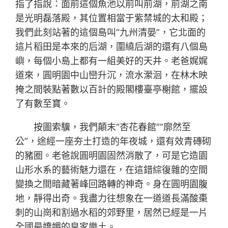
指了指說：面前這個魚池以前叫前湖，前湖之南
是光明磊落殿，其位置相當于紫禁城的太和殿；
我們此刻站著的這個島叫“九州清晏”，它北面的
這片稻田是本來的后湖，圍繞后湖的還有八個島
嶼，每個小島上都有一組美好的天井。老爸娓娓
道來，圓明園中山巒升沉，流水瀠洄，在林木映
掩之間裝點著數以百計的殿閣樓臺亭榭館，擺設
了有數至寶。
按圖索驥，我們顛末“杏花春館”“廓然至
公”，途經一座夯土打造的年夜城，還有效青磚砌
的豬圈。老爸說圓明園固然消散了，可是它造園
山形水系的藝術魅力還在，在這錯綜復雜的空間
變換之間暗藏著峰回路轉的神奇。身在圓明園腹
地，靜得出奇。我盡力往想象在一道道長滿酸棗
刺的山崗和割過水稻的郊野里，居然已經是一片
全國最嬌媚的皇家樂土。