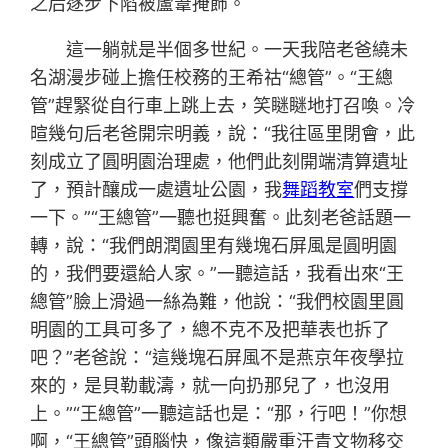
之后逐步下陷被蘆葦掩飾。
這一躺就是半個多世紀。一天我陪老爸繞未
名湖漫步碰上擔任校務的王希祜“總管”。“王總
管”趕緊從自行車上跳上去，笑瞇瞇地打召喚。冷
暄幾句后老爸開宗明義，說：“我往區里閉會，此
刻成立了圓明園治理處，他們此刻開端清算遺址
了，預計釀成一處遺址公園，我
舞蹈教室
們支撐
一下。”“王總管”一聽也挺興奮。此刻老爸話題一
轉，說：“我們朗潤園里有幾塊石屏風是圓明園
的，我們要還給人家。”一聽這話，我看出來“王
總管”臉上滑過一絲為難，他說：“我們校園里圓
明園的工具可多了，總不克不及把華表也拆了
吧？”老爸說：“這幾塊石屏風不是燕京年夜學拉
來的，是貝勒載濤，就一向扔那兒了，也沒用
上。”“王總管”一聽這話也是：“那，行吧！”你想
啊，“王總管”頭腦快，像這類嚴重汗青文物移交