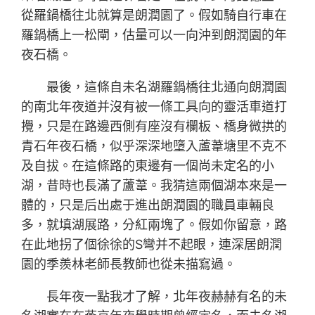
從羅鍋橋往北就算是朗潤園了。假如騎自行車在
羅鍋橋上一松閘，估量可以一向沖到朗潤園的年
夜石橋。
最後，這條自未名湖羅鍋橋往北通向朗潤園
的南北年夜道并沒有被一條工具向的靈活車道打
攪，只是在路邊西側有座沒有欄板、橋身微拱的
青石年夜石橋，似乎深深地墮入蘆葦塘里不克不
及自拔。在這條路的東邊有一個尚未定名的小
湖，昔時也長滿了蘆葦。我猜這兩個湖本來是一
體的，只是后出處于進出朗潤園的職員車輛良
多，就填湖展路，分紅兩塊了。假如你留意，路
在此地拐了個徐徐的S彎并不起眼，連深居朗潤
園的季羨林老師長教師也從未描寫過。
長年夜一點我才了解，北年夜赫赫有名的未