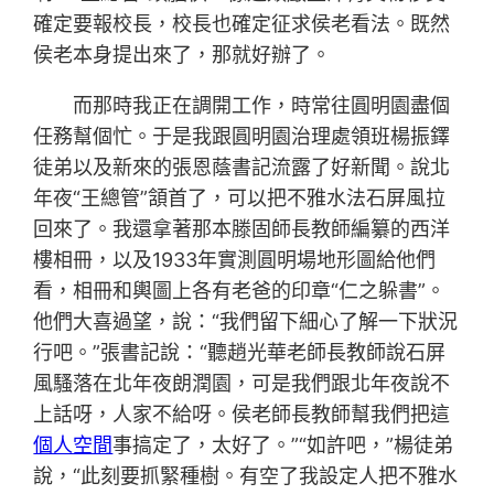
確定要報校長，校長也確定征求侯老看法。既然
侯老本身提出來了，那就好辦了。
而那時我正在調開工作，時常往圓明園盡個
任務幫個忙。于是我跟圓明園治理處領班楊振鐸
徒弟以及新來的張恩蔭書記流露了好新聞。說北
年夜“王總管”頷首了，可以把不雅水法石屏風拉
回來了。我還拿著那本滕固師長教師編纂的西洋
樓相冊，以及1933年實測圓明場地形圖給他們
看，相冊和輿圖上各有老爸的印章“仁之躲書”。
他們大喜過望，說：“我們留下細心了解一下狀況
行吧。”張書記說：“聽趙光華老師長教師說石屏
風騷落在北年夜朗潤園，可是我們跟北年夜說不
上話呀，人家不給呀。侯老師長教師幫我們把這
個人空間
事搞定了，太好了。”“如許吧，”楊徒弟
說，“此刻要抓緊種樹。有空了我設定人把不雅水