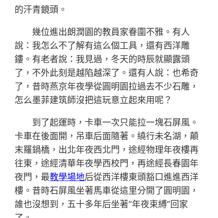
的汗青鏡頭。
幾位進出朗潤園的教員家眷圍不雅。有人
說：我怎么不了解有這么個工具，還有西洋雕
鏤。有老者說：我見過，冬天的時辰就顯露頭
了，不外此刻是越陷越深了。還有人說：也希奇
了，昔時燕京年夜學從圓明園拉過去不少石雕，
怎么墨菲建筑師沒把這玩意立起來用呢？
到了起運時，卡車一次只能拉一塊石屏風。
卡車在後面開，吊車后面隨著。繞行未名湖，顛
末羅鍋橋，出北年夜西北門，途經物理年夜樓再
往東，途經清華年夜學西校門，再途經長春園年
夜門，最
教學場地
后從西洋樓東頭豁口進進西洋
樓。昔時石屏風坐著馬車從這里分開了圓明園，
誰也沒想到，五十多年后坐著“年夜束縛”回家
了。