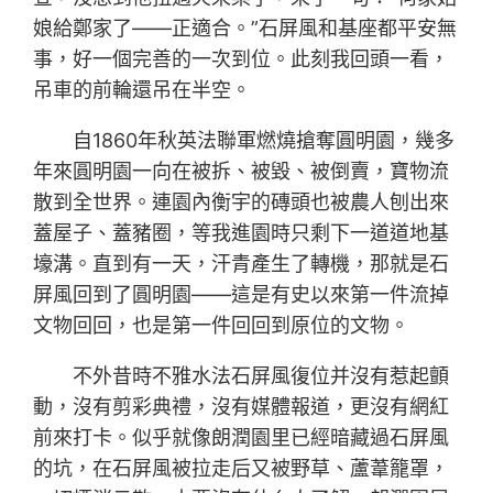
娘給鄭家了——正適合。”石屏風和基座都平安無
事，好一個完善的一次到位。此刻我回頭一看，
吊車的前輪還吊在半空。
自1860年秋英法聯軍燃燒搶奪圓明園，幾多
年來圓明園一向在被拆、被毀、被倒賣，寶物流
散到全世界。連園內衡宇的磚頭也被農人刨出來
蓋屋子、蓋豬圈，等我進園時只剩下一道道地基
壕溝。直到有一天，汗青產生了轉機，那就是石
屏風回到了圓明園——這是有史以來第一件流掉
文物回回，也是第一件回回到原位的文物。
不外昔時不雅水法石屏風復位并沒有惹起顫
動，沒有剪彩典禮，沒有媒體報道，更沒有網紅
前來打卡。似乎就像朗潤園里已經暗藏過石屏風
的坑，在石屏風被拉走后又被野草、蘆葦籠罩，