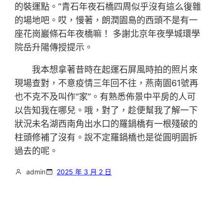
的裝運點。”青石年夜石橋四周似乎沒有這么復雜
的場地吧。哎，慢著，朗潤園島的西頭不是有一
座花崗巖條石年夜橋嘛！ 多謝北京年夜學城環學
院岳升陽傳授提示。
我本想拿著昔時在起運石屏風時拍的照片來
現場查對，不意疫情三年回不往，燕南園61號再
也不克不及叫作“家”。有熟悉佈景中平房的人可
以告知我在哪兒。哦，對了，趁便幫我了解一下
狀況未名湖西南角出水口的羅鍋橋有一根殘破的
柱頭修補了沒有。說不定羅鍋橋也是從圓明園拆
過去的呢。
admin
2025 年 3 月 2 日