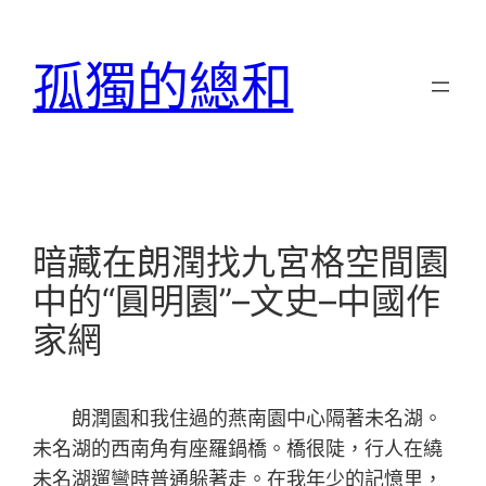
跳
至
孤獨的總和
主
要
內
容
暗藏在朗潤找九宮格空間園
中的“圓明園”–文史–中國作
家網
朗潤園和我住過的燕南園中心隔著未名湖。
未名湖的西南角有座羅鍋橋。橋很陡，行人在繞
未名湖遛彎時普通躲著走。在我年少的記憶里，