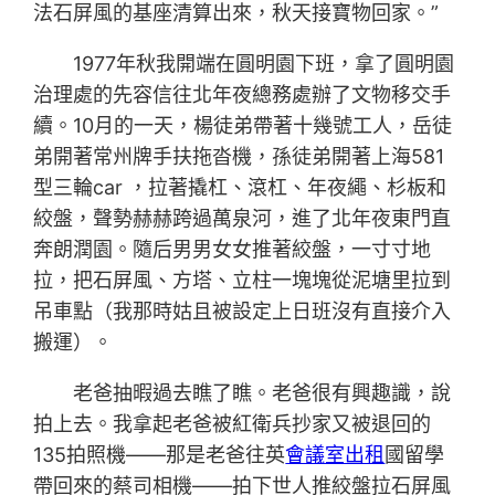
法石屏風的基座清算出來，秋天接寶物回家。”
1977年秋我開端在圓明園下班，拿了圓明園
治理處的先容信往北年夜總務處辦了文物移交手
續。10月的一天，楊徒弟帶著十幾號工人，岳徒
弟開著常州牌手扶拖沓機，孫徒弟開著上海581
型三輪car ，拉著撬杠、滾杠、年夜繩、杉板和
絞盤，聲勢赫赫跨過萬泉河，進了北年夜東門直
奔朗潤園。隨后男男女女推著絞盤，一寸寸地
拉，把石屏風、方塔、立柱一塊塊從泥塘里拉到
吊車點（我那時姑且被設定上日班沒有直接介入
搬運）。
老爸抽暇過去瞧了瞧。老爸很有興趣識，說
拍上去。我拿起老爸被紅衛兵抄家又被退回的
135拍照機——那是老爸往英
會議室出租
國留學
帶回來的蔡司相機——拍下世人推絞盤拉石屏風