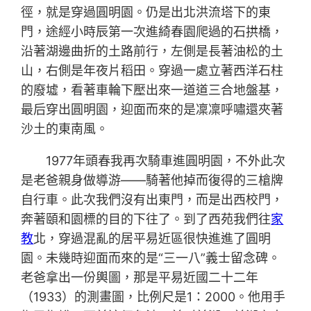
徑，就是穿過圓明園。仍是出北洪流塔下的東
門，途經小時辰第一次進綺春園爬過的石拱橋，
沿著湖邊曲折的土路前行，左側是長著油松的土
山，右側是年夜片稻田。穿過一處立著西洋石柱
的廢墟，看著車輪下壓出來一道道三合地盤基，
最后穿出圓明園，迎面而來的是凜凜呼嘯還夾著
沙土的東南風。
1977年頭春我再次騎車進圓明園，不外此次
是老爸親身做導游——騎著他掉而復得的三槍牌
自行車。此次我們沒有出東門，而是出西校門，
奔著頤和園標的目的下往了。到了西苑我們往
家
教
北，穿過混亂的居平易近區很快進進了圓明
園。未幾時迎面而來的是“三一八”義士留念碑。
老爸拿出一份輿圖，那是平易近國二十二年
（1933）的測畫圖，比例尺是1：2000。他用手