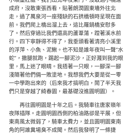
成府，沒敢東張西看，貼著朗潤園東墻外往北
走，過了萬泉河一座殘缺的石拱橋頓時呈現在面
前。我們爬上橋出溜上去，這比羅鍋橋安慰多
了。然后穿過比我們還高的蘆葦蕩，蹚著溪水前
行。四下寧靜得不得了，我垂頭看著清亮小溪里
的浮萍、小魚、泥鰍。也不知是誰年夜叫一聲“水
蛇”，撒腿就跑，踢起一腳泥沙，正好濺到我的眼
里，馬上迷了眼睛。我捂著一只眼，一腳深一腳
淺隨著他們倆一敗塗地。我想我們大要是從一零
一中學跑出來的（后來我才搞明白，鬧了半天我
們只是穿越了綺春園，最基礎沒進圓明園）。
再往圓明園是十年之后。我騎車往唐家嶺年
夜隊插隊。走圓明園西側的柏油路卻是平展，但
東南風太微弱了，騎車太費力，並且圓明園東南
角的阿誰糞場臭不成聞。然后我發明了一條捷