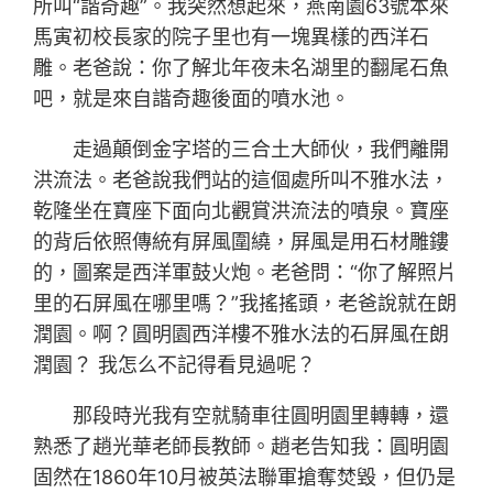
所叫“諧奇趣”。我突然想起來，燕南園63號本來
馬寅初校長家的院子里也有一塊異樣的西洋石
雕。老爸說：你了解北年夜未名湖里的翻尾石魚
吧，就是來自諧奇趣後面的噴水池。
走過顛倒金字塔的三合土大師伙，我們離開
洪流法。老爸說我們站的這個處所叫不雅水法，
乾隆坐在寶座下面向北觀賞洪流法的噴泉。寶座
的背后依照傳統有屏風圍繞，屏風是用石材雕鏤
的，圖案是西洋軍鼓火炮。老爸問：“你了解照片
里的石屏風在哪里嗎？”我搖搖頭，老爸說就在朗
潤園。啊？圓明園西洋樓不雅水法的石屏風在朗
潤園？ 我怎么不記得看見過呢？
那段時光我有空就騎車往圓明園里轉轉，還
熟悉了趙光華老師長教師。趙老告知我：圓明園
固然在1860年10月被英法聯軍搶奪焚毀，但仍是