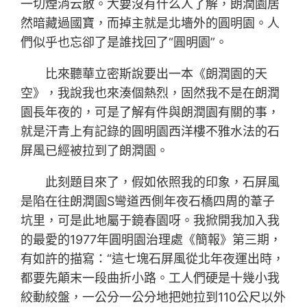
一切煙消云散。大要沒有什么人了解，朗潤園居
然暗藏過國寶，而掉主就是北墻外的圓明園。人
們似乎也忘卻了是誰找回了“圓明園”。
比來聽華立密斯說要出一本《朗潤園的天
空》，我說我也來湊個熱烈，固然我不是在朗潤
園長年夜的，可是了解有件與朗潤園有關的事，
就是汗青上有記錄的圓明園西洋樓不雅水法的石
屏風已經被拉到了朗潤園。
此刻題目來了，假如依照我的印象，石屏風
是陷在往朗潤園S彎道西側年夜石橋四周的葦子
坑里，可是此地屬于鏡春園呀。我掀開我加入我
的最愛的1977年圓明園治理處《簡報》第三期，
有如許的描寫：“這七塊石屏風從北年夜運出時，
都要先顛末一段曲折小路。工人們硬是十幾小我
絞動絞盤，一公分一公分地把她拉到110公尺以外