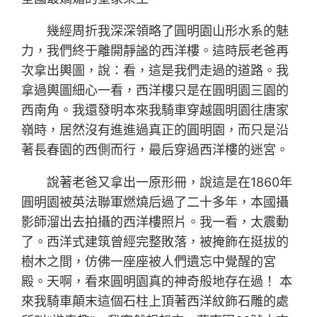
幾經周折我深深領略了圓明園山形水系的魅
力，我們終于離開靜謐的西洋樓。這時辰老爸再
次拿出輿圖，說：看，這是我們走過的道路。我
拿過輿圖細心一看，西洋樓只是在圓明園三園的
西南角。我還發明本來我騎車穿越圓明園往唐家
嶺時，居然沒有進進過真正的圓明園，而只是沿
著長春園的西側而行，最后穿過西洋樓的迷宮。
說著老爸又拿出一原形冊，說這是在1860年
圓明園被英法聯軍燃燒后過了二十多年，本國攝
影師溜出去拍攝的西洋樓照片。我一看，太震動
了。西洋式建筑曾經完整敗落，被掩飾在挺拔的
樹木之間，仿佛一座座被人們遺忘中覺醒的宮
殿。天啊，看來圓明園真的神奇般地存在過！ 本
來我騎車顛末這個石柱上頂著西洋紋飾石雕的處