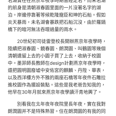
名湖實在在燕京年夜學時期曾經定名，而未名湖
的前身是清朝淑春園里面的一片沒著名字的湖
泊。岸邊停靠著等候乾隆寵臣和珅的石船。假如
炎天暴雨，未名湖會暴跌把石船沉沒，由於羅鍋
橋下的暗河無法吞噬過量的雨水。
20世紀初司徒雷登校長開辦燕京年夜學時，
陸續把淑春園、鏡春園、朗潤園、叫鶴園等幾個
清朝遺留上去的小園子買了上去，收納于校園
中。墨菲師長教師在design計劃燕京年夜學時，
還把圓明園廢墟中安佑宮的麒麟、丹陛、華表，
以及西洋樓方外不雅的兩座石橋等年夜件石雕拉
進校園作為擺設裝點。這些是我老爸告知我的，
他早在30年月就來燕京年夜學讀汗青地輿了。
別看我在北年夜年夜院里長年夜，實在我對
朗潤園并不是特殊熟習。住在朗潤園的有我的同