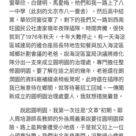
窗華欣、白健明、馬愛梅，他們和我一路上了八
一中學（此刻的北京市八一黌舍），然后高中結
業，華欣同窗從軍了，剩下的我們又一路到西南
旺國民公社唐家嶺年夜隊插隊。時間奔騰，很快
就到了1976年秋天，十年大難停止。有一天海淀
區城建局的邊合座局長特地告知餐與加入海淀區
城鄉計劃會議的老爸，說海淀區當局決議將綠化
隊分出一支來成立圓明園的治理處，專門擔任整
修圓明園。要了解在這之前的幾年，老爸還在朗
潤園的資料廠補綴桌椅板凳呢。此時還在插隊的
我已無意待在鄉間，就等待著招工回城。一傳聞
新成立的圓明園治理處要人，我就想措施曩昔。
說起圓明園，我第一次往是“文革”初期。鄰
人周培源師長教師的外孫周義東說要往圓明園探
險。路上能夠會遭受小地痞，于是就又拉上一位
小頑童壯膽。我們出北年夜東門，沒敢過小橋進