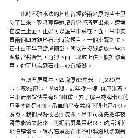
此時不雅水法的基座曾經從兩米厚的渣土里
刨了出來，乾隆寶座還沒有完整清算出來，還埋
在渣土上面，正好可以讓吊車騎在下面。吊車安
置兩個四方錐形石塔時沒題目，一個步驟到位。
石柱由于早已斷成兩截，所以在接縫處放一些水
泥漿當黏合劑，再把下面一塊放上往。假如你留
意，你可以看到石柱中心有條縫。
五塊石屏風中，四塊厚63厘米、高220厘
米，寬83厘米，約4噸，最年夜一塊114厘米寬，
吊車徒弟說估量有5.5噸重。要了解束縛牌卡車的
承重才能是4噸，吊車的平安載荷下限也是4噸。
沒轍，我們只好硬著頭皮搬。吊車司機先把年夜
臂盡能夠立起來，再把石屏風吊起來，然后漸漸
地扭轉塔臺。眼看石屏風在半空中遲緩地切割著