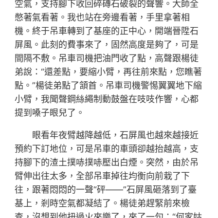
空氣，支持腳下收回碎磚石破裂的聲響。大師全
憋著氣看著。我也站在旁邊看著，手里拿著相
機。終于吊車轉到了基座的正中心，開端晉陞石
屏風。此刻的費事來了，固然高度是夠了，可是
間隔不敷。吊車司機把油門收了點，高聲跟楊徒
弟說：“還差點，要縮小臂，再往前來點，您瞧著
點。”楊徒弟點了頷首。吊車司機警惕翼翼地下縮
小臂，我聞聲鋼絲繩制動鼓盤在吱吱作響，心都
提到嗓子眼兒了。
眼看年夜臂越降越低，石屏風也越來越接近
預約下訂地位，可是吊車的車頭卻越抬越高，支
持腳下的渣土撲哧撲哧壓出白煙。突然，由於吊
臂伸出往太多，全部吊車掉往均衡向前栽了下
往，跟著悶悶的一聲“砰——”石屏風砸落到了臺
基上，剎時空氣都凝結了。楊徒弟趕緊前來檢
查，沒想到他扭過火來樂了，來了一句：“何家姑