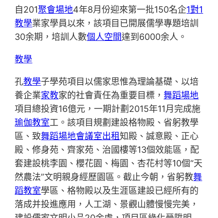
自201
聚會場地
4年8月份迎來第一批150名企
1對1
教學
業家學員以來，該項目已開展儒學專題培訓
30余期，培訓人數
個人空間
達到6000余人。
教學
孔
教學
子學苑項目以儒家思惟為理論基礎、以培
養企業
家教
家的社會責任為重要目標，
舞蹈場地
項目總投資16億元，一期計劃2015年11月完成施
瑜伽教室
工。該項目規劃建設格物殿、省躬教學
區、致
舞蹈場地
會議室出租
知殿、誠意殿、正心
殿、修身苑、齊家苑、治國樓等13個效能區，配
套建設桃李園、櫻花園、梅園、杏花村等10個“天
然農法”文明親身經歷園區。截止今朝，省躬教
舞
蹈教室
學區、格物殿以及生涯區建設已經所有的
落成并投進應用，人工湖、景觀山體慢慢完美，
建設儒家文明小品20余處，項目區綠化晉陞明