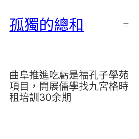
跳
至
孤獨的總和
主
要
內
容
曲阜推進吃虧是福孔子學苑
項目，開展儒學找九宮格時
租培訓30余期