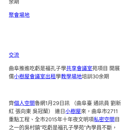
余期
聚會場地
交流
曲阜推進吃虧是福孔子學
共享會議室
苑項目 開展
儒
小樹屋
會議室出租
學
教學場地
培訓30余期
齊
個人空間
魯網1月29日訊 （曲阜臺 通訊員 劉新
紅 張向東 吳冠蘭） 連日
小樹屋
來，曲阜市2711
重點工程、全市2015年十年夜文明項
私密空間
目
之一的吳村鎮“吃虧是福孔子學苑”內學員不斷，