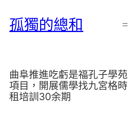
跳
至
孤獨的總和
主
要
內
容
曲阜推進吃虧是福孔子學苑
項目，開展儒學找九宮格時
租培訓30余期