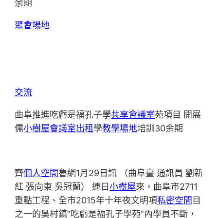
余期
聚會場地
交流
曲阜推進吃虧是福孔子學
共享會議室
苑項目 開展
儒
小樹屋
會議室出租
學
教學場地
培訓30余期
齊
個人空間
魯網1月29日訊 （曲阜臺 通訊員 劉新
紅 張向東 吳冠蘭） 連日
小樹屋
來，曲阜市2711
重點工程、全市2015年十年夜文明項
私密空間
目
之一的吳村鎮“吃虧是福孔子學苑”內學員不斷，