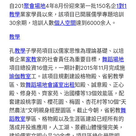
自201
聚會場地
4年8月份迎來第一批150名企
1對1
教學
業家學員以來，該項目已開展儒學專題培訓
30余期，培訓人數
個人空間
達到6000余人。
教學
孔
教學
子學苑項目以儒家思惟為理論基礎、以培
養企業
家教
家的社會責任為重要目標，
舞蹈場地
項目總投資16億元，一期計劃2015年11月完成施
瑜伽教室
工。該項目規劃建設格物殿、省躬教學
區、致
舞蹈場地
會議室出租
知殿、誠意殿、正心
殿、修身苑、齊家苑、治國樓等13個效能區，配
套建設桃李園、櫻花園、梅園、杏花村等10個“天
然農法”文明親身經歷園區。截止今朝，省躬教
舞
蹈教室
學區、格物殿以及生涯區建設已經所有的
落成并投進應用，人工湖、景觀山體慢慢完美，
建設儒家文明小品20余處，項目區綠化晉陞明