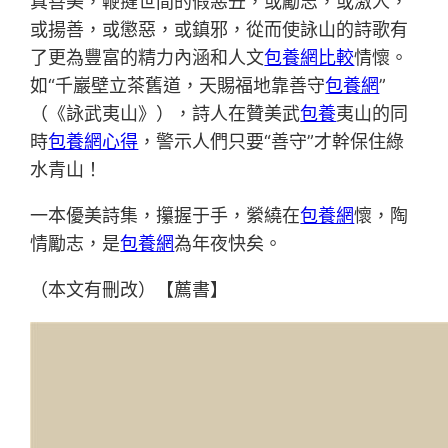
真善美，鞭撻世間的假惡丑，或勵志，或激人，
或揚善，或懲惡，或鎮邪，從而使詠山的詩歌有
了更為豐富的精力內涵和人文
包養網比較
情懷。
如“千巖壁立茶舊道，天賜福地靠善守
包養網
”
（《詠武夷山》），詩人在贊美武
包養
夷山的同
時
包養網心得
，警示人們只要“善守”才幹保住綠
水青山！
一本優美詩集，攥握于手，縈繞在
包養網
懷，陶
情勵志，是
包養網
為年夜快矣。
（本文有刪改）【薦書】