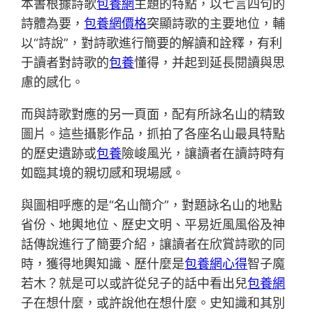
本書根據詩歌
包養網
主題的特點，以七言四句的
詩體為要，
包養網價格
突顯詩歌的主要地位，輔
以“詩說”，對詩歌進行簡要的解讀和詮釋，有利
于讀者對詩歌的
包養
懂得，并起到延長閱讀與思
慮的感化。
而與詩歌對應的另一頁面，配有所詠名山的精致
圖片。這些攝影作品，抓拍了各座名山最具特點
的歷史遺跡或
包養
險峻風光，讓讀者在讀詩時有
如臨其境的親切感和現場感。
與圖相呼應的是“名山簡介”，對題詠名山的地點
省份、地輿地位、歷史文明、平易近風風俗及神
話傳說進行了簡要介紹，讓讀者在欣賞詩歌的同
時，獲得地輿知識、歷什麼是
包養網心得
智子魔
若木？就是可以或許從兒子的話中看出兒
包養網
子在想什麼，或許說他在想什麼。史知識和其別