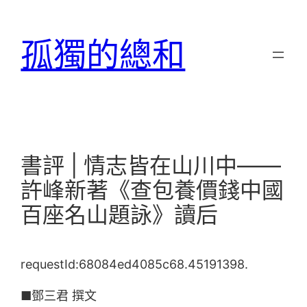
跳
至
孤獨的總和
主
要
內
容
書評 | 情志皆在山川中——
許峰新著《查包養價錢中國
百座名山題詠》讀后
requestId:68084ed4085c68.45191398.
■鄧三君 撰文