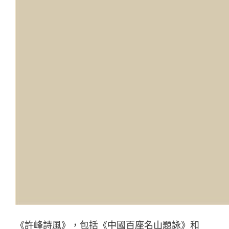
《許峰詩風》，包括《中國百座名山題詠》和