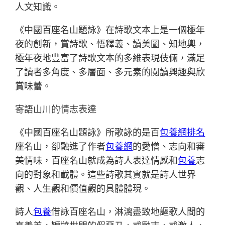
人文知識。
《中國百座名山題詠》在詩歌文本上是一個極年
夜的創新，賞詩歌、悟釋義、讀美圖、知地輿，
極年夜地豐富了詩歌文本的多維表現伎倆，滿足
了讀者多角度、多層面、多元素的閱讀興趣與欣
賞味蕾。
寄語山川的情志表達
《中國百座名山題詠》所歌詠的是百
包養網排名
座名山，卻融進了作者
包養網
的愛憎、志向和審
美情味，百座名山就成為詩人表達情感和
包養
志
向的對象和載體。這些詩歌其實就是詩人世界
觀、人生觀和價值觀的具體體現。
詩人
包養
借詠百座名山，淋漓盡致地謳歌人間的