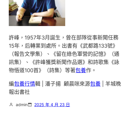
許峰，1957年3月誕生，曾在部隊從事新聞任務
15年，后轉業到處所。出書有《武都路133號》
（報告文學集）、《留在綠色軍營的記憶》（通
訊集）、《許峰獲獎新聞作品選》和詩歌集《詠
物悟道100首》（詩集）等著
包養
作。
編
包養行情
輯 | 潘子揚 顧晨咪來源
包養
| 羊城晚
報出書社
admin
2025 年 4 月 23 日