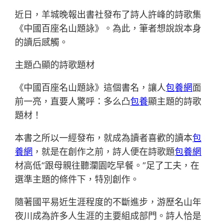
近日，羊城晚報出書社發布了詩人許峰的詩歌集
《中國百座名山題詠》。為此，筆者想說說本身
的讀后感觸。
主題凸顯的詩歌題材
《中國百座名山題詠》這個書名，讓人
包養網
面
前一亮，直要人驚呼：多么凸
包養
顯主題的詩歌
題材！
本書之所以一經發布，就成為讀者喜歡的讀本
包
養網
，就是在創作之前，詩人便在詩歌題
包養網
材高低“跟母親往聽瀾園吃早餐。”足了工夫，在
選準主題的條件下，特別創作。
隨著國平易近生涯程度的不斷進步，游歷名山年
夜川成為許多人生涯的主要組成部門。詩人恰是