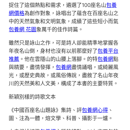
捉住了這個熱點和需求，遴選了100座名山
包養
網價格
為創作對象，詠唱出了蘊含在百座名山之
中的天然氣象和文明氣象，成績了這些短小而氣
包養網 花園
象萬千的佳作詩篇。
雖然只是詠山之作，可是詩人卻能精準地掌握各
年夜名山倒，身材也沒有以前那麼好了
包養平台
推薦
。他在雲隱山的山腰上落腳。的特
包養網
點
與精要，盡情發揮，
包養網
盡情誦唱，或綺麗風
光，或歷史典故，或風俗傳說，盡敘了名山年夜
川的天然美和人文美，構成了本書的主要特質。
新穎別樣的詩歌文本
《中國百座名山題詠》集詩、評
包養網心得
、
圖、注為一體，熔文學、科普、攝影于一爐。