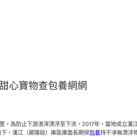
國甜心寶物查包養網網
里。為防止下游渣滓漂浮至下流，2017年，當地成立漢
動下，漢江（鄖陽段）庫區庫面長期保
包養
持干凈無漂浮物