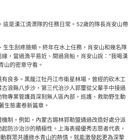
。這是漢江清漂隊的任務日常。52歲的隊長肖安山帶
、生生刮疼臉頰。終年在水上任務，肖安山和幾名隊
緣，當過漁平易近、開過貨船，肖安山說：“我喝漢
青山的密意守看。
還有良多。黑龍江牡丹江市衛星林場，曾經的砍木工
甘肅古浪縣八步沙，第三代治沙人郭璽從父輩手中接過
動物專業管護員深刻無人區內部，巡護、救助野生動
著生態畫卷新篇章。
證機制。例如，內蒙古錫林郭勒盟通過改造好處分派
動起防沙治沙的積極性。上海表揚優秀志愿者代表，
調動群眾共護綠水青山的熱情，就能激發起更為深摯