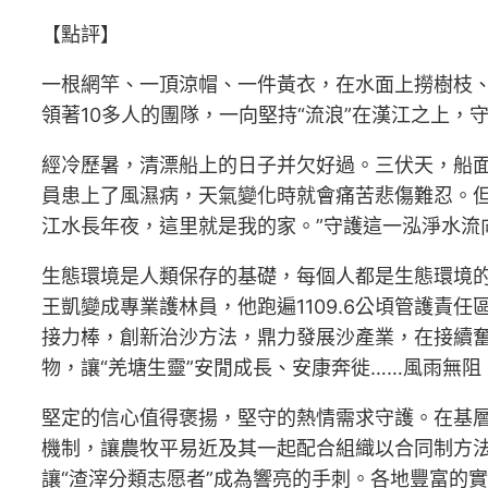
【點評】
一根網竿、一頂涼帽、一件黃衣，在水面上撈樹枝、
領著10多人的團隊，一向堅持“流浪”在漢江之上，
經冷歷暑，清漂船上的日子并欠好過。三伏天，船面
員患上了風濕病，天氣變化時就會痛苦悲傷難忍。
江水長年夜，這里就是我的家。”守護這一泓淨水流
生態環境是人類保存的基礎，每個人都是生態環境
王凱變成專業護林員，他跑遍1109.6公頃管護
接力棒，創新治沙方法，鼎力發展沙產業，在接續
物，讓“羌塘生靈”安閒成長、安康奔徙……風雨無阻
堅定的信心值得褒揚，堅守的熱情需求守護。在基
機制，讓農牧平易近及其一起配合組織以合同制方
讓“渣滓分類志愿者”成為響亮的手刺。各地豐富的