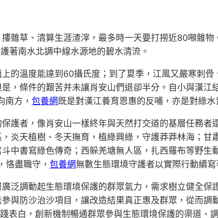
摟雜草、清算生涯渣滓，最多時一天要打撈近80噸雜物
守護著南水北調中線水源地的碧水清流。
上的溫度能達到60攝氏度；到了夏季，江風又嚴寒刺骨
但是，條件的艱苦并未讓肖安山們退卻半分。自小與漢江結
向南方，
包養網
既是對漢江養育恩惠的反哺，亦是對綠水
的保護者，像肖安山一樣終年與天然打交道的基層任務者
責任區，炎天植樹、冬天撫育，植綠興綠，守護莽莽林海；
奮斗中書寫綠色傳奇；西躲羌塘無人區，扎西羅布等野生
，恪盡職守，
包養網
無數生態環境守護者以實際行動續寫
層廣泛調動起生態環境保護的群眾氣力，需求樹立健全保
法參與防沙治沙項目，讓改造結果真正惠及群眾，從而調
實踐表白，創新機制暢通群眾參與生態環境保護的渠道、