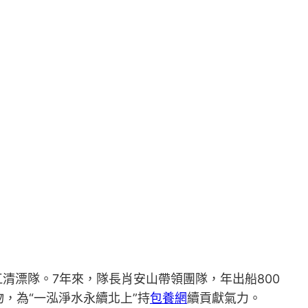
江清漂隊。7年來，隊長肖安山帶領團隊，年出船800
，為“一泓淨水永續北上”持
包養網
續貢獻氣力。