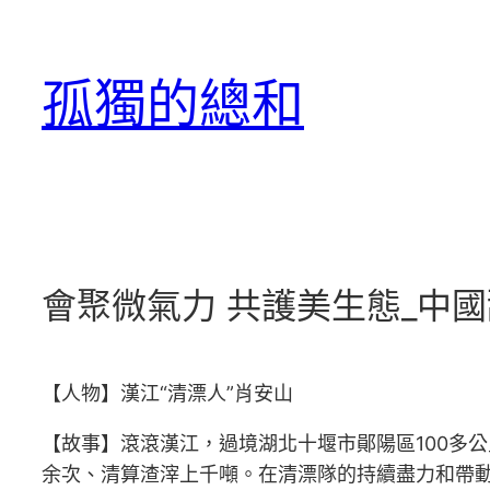
跳
至
孤獨的總和
主
要
內
容
會聚微氣力 共護美生態_中
【人物】漢江“清漂人”肖安山
【故事】滾滾漢江，過境湖北十堰市鄖陽區100多公
余次、清算渣滓上千噸。在清漂隊的持續盡力和帶