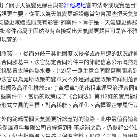
出了關于天氣變更緣由與影
舞蹈場地
響的法令或現實題目
話語更主要，從而以為天氣變更訴訟應當包含那些把天氣
氣變更減緩或順應有影響”的案件。⑩于是，天氣變更訴
大批案件都屬于固然沒有直接提出天氣變更題目可是客不
適現實的。
膠葛中，從而分歧于其他國度以侵權或許周遭的狀況評價為
意合同膠葛中，法官認定合同附件中的節能信息公示既然
錢裝置太陽能熱水器。(12)另一路生意合同膠葛則關系
中法官以為處所政策的變革只不外是對國度政策的詳細落
大批觸及高淨化排放car (“黃標車”)的出租車運營治理
)這些案件中，當局的政策成了《合同法》第117條的實用
形式立異的目標，對高耗能、高淨化、高揮霍企業履行差異
外的範疇開闢天氣變更訴訟應對的道路。此中最值得追蹤
明禾保溫資料無限公司曾經遭到刑事處罰之后，仍提起公
形下，仍大批購進以生孩子保溫資料，形成了三氯一氟甲