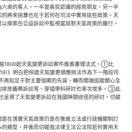
為六桌的客人，一半是裴奕認識的經商朋友，另一半
訟的將來挑釁也在于若何在司法中實用這些政策。天
可以摸索在公益訴訟中監視當局對天氣政策的履行。
越1800起天氣變更訴訟案件進進審理法式。①比
19)》明白把保證天氣變更順應辦法作為下一階段司
不再知足于對主要個案的先容，轉而開端追蹤關心全
的排放義務訴訟等，穿插學科研討也漸次增多。③此
也呈現了天氣變更訴訟在我國睜開途徑的研討，切磋
關是在落實天氣政策仍是在推進立法或行政機關制訂
系的類型，并進而切磋我法律王法公法院若何實用天