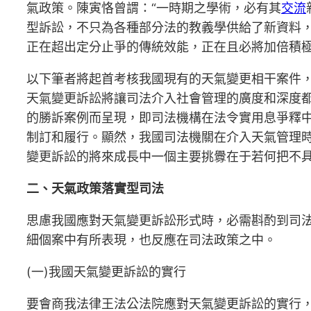
氣政策。陳寅恪曾謂：“一時期之學術，必有其
交流
型訴訟，不只為各種部分法的教義學供給了新資料
正在超出定分止爭的傳統效能，正在且必將加倍積
以下筆者將起首考核我國現有的天氣變更相干案件，
天氣變更訴訟將讓司法介入社會管理的廣度和深度
的勝訴案例而呈現，即司法機構在法令實用息爭釋
制訂和履行。顯然，我國司法機關在介入天氣管理
變更訴訟的將來成長中一個主要挑釁在于若何把不
二、天氣政策落實型司法
思慮我國應對天氣變更訴訟形式時，必需斟酌到司
細個案中有所表現，也反應在司法政策之中。
(一)我國天氣變更訴訟的實行
要會商我法律王法公法院應對天氣變更訴訟的實行