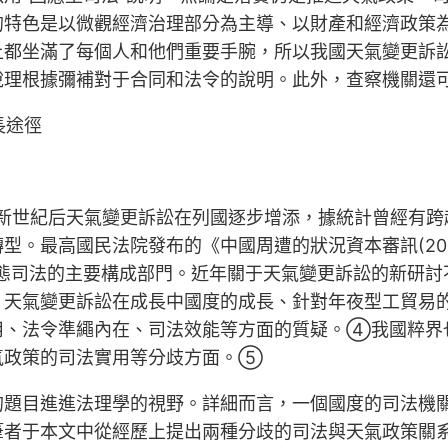
的特色是以微觀經濟治理部分為主導、以財產和經濟政策
上都坐滿了每個人和他們重要手腕，所以我國天氣變更訴
說理根據彌補對于合同和法令的說明。此外，查察機關還
長途徑
進新世紀后天氣變更訴訟在列國逐步增添，據統計曾經有跨
型。最高國民法院發布的《中國周遭的狀況資本審訊(20
態司法的主要構成部門。近年關于天氣變更訴訟的新研討
、天氣變更訴訟在成長中國度的成長、針對年夜型工貿易
用、法令準繩內在、司法效能等方面的質疑。④我國粹界
氣政策的司法實用等分歧方面。⑤
的題目進進法理學的視野。詳細而言，一個國度的司法機
筆者于本文中從經歷上提出兩種分歧的司法與天氣政策關