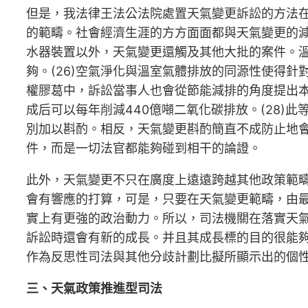
但是，我法律王法公法院處置天氣變更訴訟的方法
的範疇。社會經濟生涯的方方面面都與天氣變更的
水器裝置以外，天氣變更還觸及其他大批的案件。溫
夠。(26)空氣淨化與溫室氣體排放的同源性使得針
權膠葛中，訴訟當事人也會從節能減排的角度提出本
成后可以每年削減440億噸二氧化碳排放。(28
別加以斟酌。相反，天氣變更斟酌簡直不成防止地會
件，而是一切法官都能夠碰到相干的論證。
此外，天氣變更不只在廣度上遠遠跨越其他政策範
會有響應的打算，可是，只要在天氣變更範疇，由最高
實上有更強的政治動力。所以，司法機關在落實天
訴訟時還會有新的成長。并且其成長標的目的很能
作為反思性司法與其他分歧計劃比擬所顯示出的個
三、天氣政策推進型司法