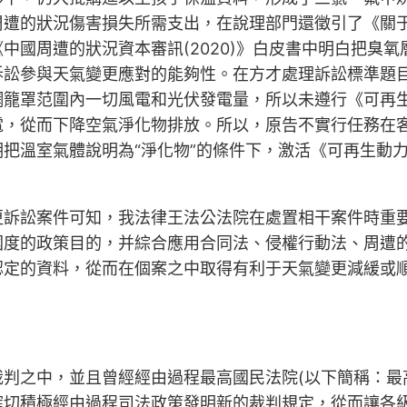
遭的狀況傷害損失所需支出，在說理部門還徵引了《關于耗
中國周遭的狀況資本審訊(2020)》白皮書中明白把臭
訟參與天氣變更應對的能夠性。在方才處理訴訟標準題目
籠罩范圍內一切風電和光伏發電量，所以未遵行《可再生
，從而下降空氣淨化物排放。所以，原告不實行任務在客不
把溫室氣體說明為“淨化物”的條件下，激活《可再生動
更訴訟案件可知，我法律王法公法院在處置相干案件時重
國度的政策目的，并綜合應用合同法、侵權行動法、周遭
認定的資料，從而在個案之中取得有利于天氣變更減緩或
判之中，並且曾經經由過程最高國民法院(以下簡稱：最
確切積極經由過程司法政策發明新的裁判規定，從而讓各