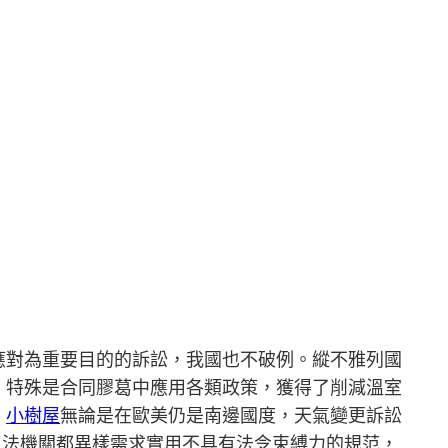
應對為重要目的的訴訟，我國也不破例。縱不雅列國
、特殊是合同膠葛中應用各類政策，獲得了削減溫室
，
小樹屋
無論是在歐美仍是南邊國度，天氣變更訴訟
司法機關都異樣需求實用不具有法令束縛力的規范，