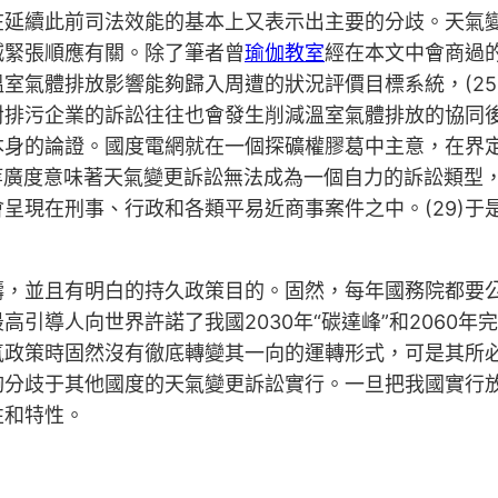
在延續此前司法效能的基本上又表示出主要的分歧。天氣
減緊張順應有關。除了筆者曾
瑜伽教室
經在本文中會商過的
室氣體排放影響能夠歸入周遭的狀況評價目標系統，(25
對排污企業的訴訟往往也會發生削減溫室氣體排放的協同後
身的論證。國度電網就在一個探礦權膠葛中主意，在界定
)此等廣度意味著天氣變更訴訟無法成為一個自力的訴訟類
呈現在刑事、行政和各類平易近商事案件之中。(29)于
疇，並且有明白的持久政策目的。固然，每年國務院都要
引導人向世界許諾了我國2030年“碳達峰”和2060年
氣政策時固然沒有徹底轉變其一向的運轉形式，可是其所
夠分歧于其他國度的天氣變更訴訟實行。一旦把我國實行
性和特性。