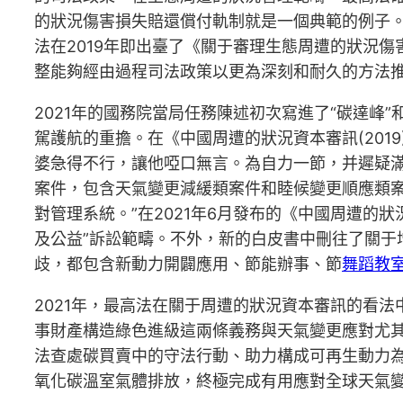
的狀況傷害損失賠還償付軌制就是一個典範的例子。
法在2019年即出臺了《關于審理生態周遭的狀況
整能夠經由過程司法政策以更為深刻和耐久的方法
2021年的國務院當局任務陳述初次寫進了“碳達峰”
駕護航的重擔。在《中國周遭的狀況資本審訊(201
婆急得不行，讓他啞口無言。為自力一節，并遲疑
案件，包含天氣變更減緩類案件和睦候變更順應類
對管理系統。”在2021年6月發布的《中國周遭的
及公益”訴訟範疇。不外，新的白皮書中刪往了關于
歧，都包含新動力開闢應用、節能辦事、節
舞蹈教
2021年，最高法在關于周遭的狀況資本審訊的看法
事財產構造綠色進級這兩條義務與天氣變更應對尤其
法查處碳買賣中的守法行動、助力構成可再生動力
氧化碳溫室氣體排放，終極完成有用應對全球天氣