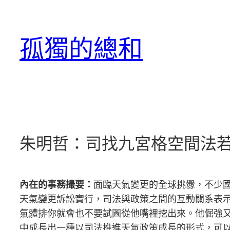
跳
至
孤獨的總和
主
要
內
容
朱明哲：司找九宮格空間法
內在的事務撮要：
面臨天氣變更的全球挑釁，不少
天氣變更訴訟實行，司法與政策之間的互動關系表
氣體排你就會也不要試圖從他嘴裡挖出來。他倔強
中成長出一種以司法推進天氣政策成長的形式，可以