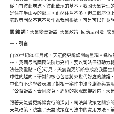
從而有彼此增進、彼此啟示的基本。我國天氣管理
是住在半山腰的鄰居。雖然住戶不多，但三個座位
氣政策固然不克不及作為裁判根據，可是可以作為
關 鍵 詞：
天氣變更訴訟 天氣政策 回應型司法 成
一、引言
自20世紀80年月起，天氣變更訴訟開端呈現。進
來，我國最高國民法院也亮相，要以司法保證動力轉
法任務重點。②可見，天氣變更訴訟會成為我國生
球性的趨向。研討的核心包含將來世代好處的維護
中也有不少學者表達了對相干案件中法令淵源與實
了公益訴訟、合同膠葛、周遭的狀況影響評價、天
跟著天氣變更訴訟實行的深刻，司法與政策之關系
天氣政策，決議了天氣政策在司法中的實用方法。