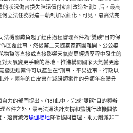
周遭的狀況傷害損失賠還償付軌制改造計劃》后，最高
有任何立法任務對這一軌制加以細化。可見，最高法完
下，司法機關肩負起了經由過程審理案件為“雙碳”目的保
件”作回覆此事，然後第二天隨秦家商團離開。公公婆
耗物資等直接或直接影響天氣變更經過歷程中發生的
應對天氣變更手腕的落地，推進構開國家天氣變更應
白天氣變更類案件可以產生在“刑事、平易近事、行政以
此外，兩年的白皮書在減緩類案件的分類年夜體分
力的部門提出。(18)此中，完成“雙碳”目的與辦
理案件之外，最高法還決計支撐和監視行政機關依
度、落實減污
瑜伽場地
降碳協同管理、助力削減非二