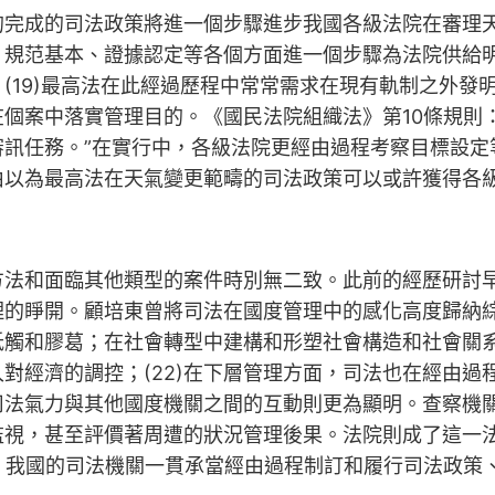
的完成的司法政策將進一個步驟進步我國各級法院在審理
、規范基本、證據認定等各個方面進一個步驟為法院供給
19)最高法在此經過歷程中常常需求在現有軌制之外發明
個案中落實管理目的。《國民法院組織法》第10條規則
審訊任務。”在實行中，各級法院更經由過程考察目標設定
由以為最高法在天氣變更範疇的司法政策可以或許獲得各
方法和面臨其他類型的案件時別無二致。此前的經歷研討
理的睜開。顧培東曾將司法在國度管理中的感化高度歸納
觸和膠葛；在社會轉型中建構和形塑社會構造和社會關系。
經濟的調控；(22)在下層管理方面，司法也在經由過程
司法氣力與其他國度機關之間的互動則更為顯明。查察機
監視，甚至評價著周遭的狀況管理後果。法院則成了這一
之，我國的司法機關一貫承當經由過程制訂和履行司法政策