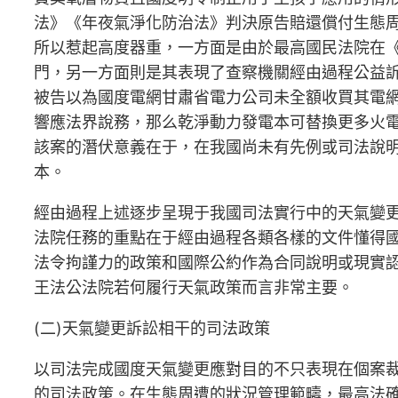
法》《年夜氣淨化防治法》判決原告賠還償付生態周
所以惹起高度器重，一方面是由於最高國民法院在《
門，另一方面則是其表現了查察機關經由過程公益訴
被告以為國度電網甘肅省電力公司未全額收買其電網
響應法界說務，那么乾淨動力發電本可替換更多火電
該案的潛伏意義在于，在我國尚未有先例或司法說明
本。
經由過程上述逐步呈現于我國司法實行中的天氣變
法院任務的重點在于經由過程各類各樣的文件懂得
法令拘謹力的政策和國際公約作為合同說明或現實
王法公法院若何履行天氣政策而言非常主要。
(二)天氣變更訴訟相干的司法政策
以司法完成國度天氣變更應對目的不只表現在個案裁
的司法政策。在生態周遭的狀況管理範疇，最高法