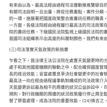
有來由以為，最高法經由過程司法運動推進雙碳目
有關司法說明一旦出臺，將從任務重點、案件分類
的一環，施展著把國度政策整合進審訊任務的職責。(
一方面，各級法院經由過程履行最高法的司法政策在
院的審訊任務，下級國民法院監視上級國民法院的
我國司法組織表示出高度的科層制顏色。我們有來
(三)司法落實天氣政策的新挑釁
乍看之下，我法律王法公法院在處置天氣變更時的
處于和其他國度機關的聯動之中，配合確保國度管
長的政治效能；妥當處置息爭決社會變更中的社會牴
最高法一向在經由過程議事軌制構成的司法政策介入對
天氣變更訴訟最為相干的周遭的狀況公益訴訟中，
規則，對行政機關的周遭的狀況政策履行停止周全
替了膠葛處理，成為法院的重要效能。(24)換言