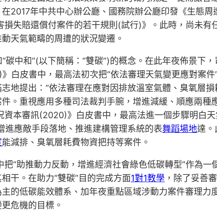
在2017年中共中心辦公廳、國務院辦公廳印發《生態
傷害損失賠還償付案件的若干規則(試行)》。此時，尚未
推動天氣範疇的周遭的狀況變遷。
和“碳中和”(以下簡稱：“雙碳”)的概念。在此年夜佈景
9)》白皮書中，最高法初次把“依法審理天氣變更應對案
滿志地提出：“依法審理在應對因排放溫室氣體、臭氧層損
案件。重視應用多種司法裁判手腕，增進減緩、順應兩種
狀況資本審訊(2020)》白皮書中，最高法進一個步驟明
增進應敵手段落地、推進建構管理系統的表
舞蹈場地
達。
室
能減排、臭氧層耗費物資把持等案件。
中把“助推動力反動，增進經濟社會綠色低碳轉型”作為一個自
相干。在助力“雙碳”目的完成方面
1對1教學
，除了妥善審
為主的低碳能效體系、加年夜重點區域涉動力案件審理力
變更危機的目標。