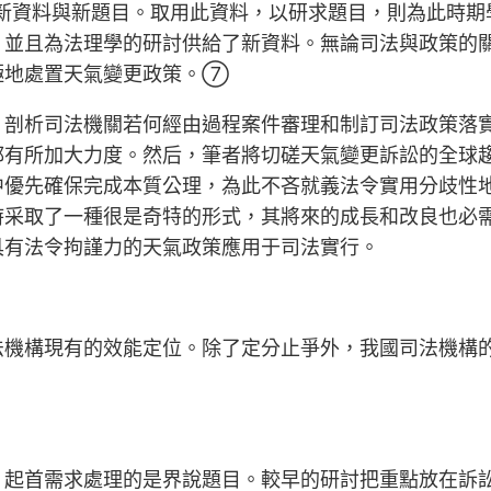
新資料與新題目。取用此資料，以研求題目，則為此時期
，並且為法理學的研討供給了新資料。無論司法與政策的
極地處置天氣變更政策。⑦
剖析司法機關若何經由過程案件審理和制訂司法政策落實
都有所加大力度。然后，筆者將切磋天氣變更訴訟的全球
中優先確保完成本質公理，為此不吝就義法令實用分歧性
時采取了一種很是奇特的形式，其將來的成長和改良也必
具有法令拘謹力的天氣政策應用于司法實行。
法機構現有的效能定位。除了定分止爭外，我國司法機構
，起首需求處理的是界說題目。較早的研討把重點放在訴