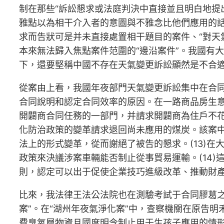
制在那些“訴訟懇求或法庭判決中直接並且明白地提
雅點以為相干介入者的意圖與不雅念比他們應用的
求而告狀可是并未直接處置相干題目的案件、“對天
本來無法歸入焦點案件范圍的“邊沿案件”。我國有
下，還要堅稱中國不存在天氣變更訴訟顯然是不合
從案由上看，我國年夜部門天氣變更訴訟集中在合同
合同說明和認定合同效率的原因。在一路商品房生
開闢商合同任務的一部門，并請求開闢商為住戶不花
化防治政策的變革請求退回尚未應用的煤炭。該案
法上的形式變革，從而謝絕了被告的懇求。(13)在
政策來決議涉案車輛能否制止從事貿易運輸。(14
則，認定可以出于促使企業技巧進級改革、推動財產
比來，我法律王法公法院也在測驗考試于合同膠葛之
案”。在“湖州年夜氣淨化案”中，查察機關在原告
費臭氧層物資且國度明令制止用于生孩子應用的情