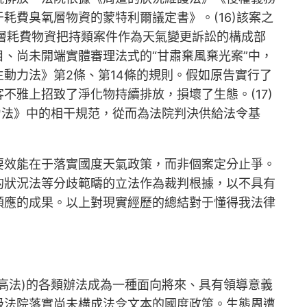
費臭氧層物資的蒙特利爾議定書》。(16)該案之
氧層耗費物資把持類案件作為天氣變更訴訟的構成部
、尚未開端實體審理法式的“甘肅棄風棄光案”中，
動力法》第2條、第14條的規則。假如原告實行了
雅上招致了淨化物持續排放，損壞了生態。(17)
力法》中的相干規范，從而為法院判決供給法令基
要效能在于落實國度天氣政策，而非個案定分止爭。
的狀況法等分歧範疇的立法作為裁判根據，以不具有
順應的成果。以上對現實經歷的總結對于懂得我法律
高法)的各類辦法成為一種面向將來、具有領導意義
級法院落實尚未構成法令文本的國度政策。生態周遭