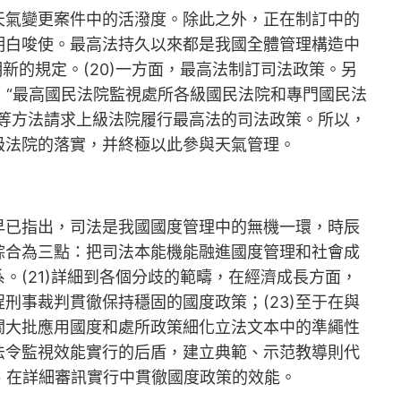
天氣變更案件中的活潑度。除此之外，正在制訂中的
明白唆使。最高法持久以來都是我國全體管理構造中
新的規定。(20)一方面，最高法制訂司法政策。另
：“最高國民法院監視處所各級國民法院和專門國民法
等方法請求上級法院履行最高法的司法政策。所以，
級法院的落實，并終極以此參與天氣管理。
早已指出，司法是我國國度管理中的無機一環，時辰
綜合為三點：把司法本能機能融進國度管理和社會成
(21)詳細到各個分歧的範疇，在經濟成長方面，
刑事裁判貫徹保持穩固的國度政策；(23)至于在與
關大批應用國度和處所政策細化立法文本中的準繩性
法令監視效能實行的后盾，建立典範、示范教導則代
、在詳細審訊實行中貫徹國度政策的效能。