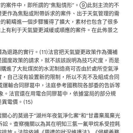
”的案件中，即所謂的“焦點情形”。⑨此刻主流的不
變更作為焦點或附帶訴求的案件、出于天氣管理的需
訟的範疇進一個步驟獲得了擴大，素材也包含了很多
雅上有利于天氣變更減緩或順應的案件。在此佈景之
退路的實行。(11)法官把天氣變更政策作為彌補
是國度政策的請求，就不該該說明為技巧尺度，而是
到購進了大批煤炭的水泥制造商可否由於處所空氣淨
實，自己沒有設置新的限制，所以不克不及組成合同
合同或運輸合同膠葛中，法庭參考國務院各部委的告訴等
對象。法官還在用電合同膠葛中，依據當局的部分規
電價。(15)
關心的莫過于“湖州年夜氣淨化案”和“甘肅棄風棄光
益訴訟。查察機關以為其在明知三氯一氟甲烷系受控耗
烷排放。法院依據《周遭的狀況維護法》《侵權義務