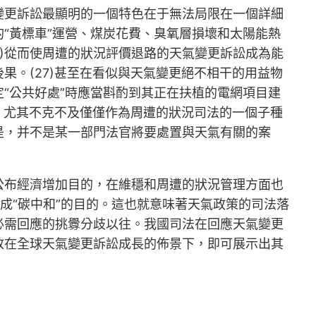
變更訴訟最顯明的一個特色在于無法局限在一個詳細
“黃標車”運營、煤炭花費、臭氧層損壞和太陽能熱
)從而使周遭的狀況評價退路的天氣變更訴訟成為能
果。(27)甚至在看似與天氣變更絕不相干的用益物
“公共好處”時應當斟酌到其正在扶植的電網項目建
型，尤其不克不及僅僅作為周遭的狀況司法的一個子種
是，并不是某一部門法官將要處置與天氣有關的案
公布經濟增加目的，在維穩和周遭的狀況管理方面也
完成“碳中和”的目的。這也就意味著天氣政策的司法落
必需回應的挑釁分歧以往。我國司法在回應天氣變更
放在全球天氣變更訴訟成長的佈景下，即可展示出其