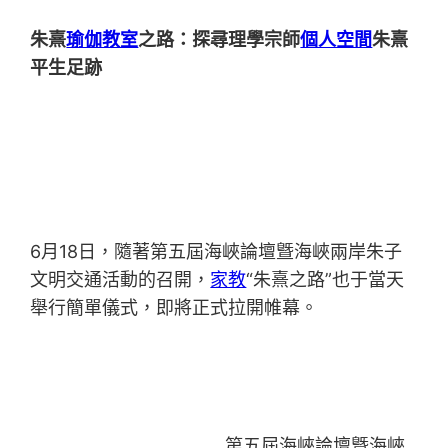
朱熹
瑜伽教室
之路：探尋理學宗師
個人空間
朱熹
平生足跡
6月18日，隨著第五屆海峽論壇曁海峽兩岸朱子
文明交通活動的召開，
家教
“朱熹之路”也于當天
舉行簡單儀式，即將正式拉開帷幕。
第五屆海峽論壇曁海峽