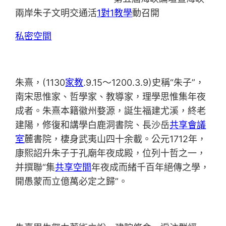
兩岸朱子文明交通活
1對1教學
動召開
私密空間
朱熹，(1130
家教
.9.15～1200.3.9)史稱“朱子”，
南宋思惟家、哲學家、教導家，理學思惟集年夜
成者。朱熹本籍徽州婺源，誕生福建尤溪，終老
建陽，修復和講學白鹿洞書院、長沙岳
共享會議
室
麓書院，棲身武夷山四十余載。公元1712年，
康熙詔升朱子于孔廟年夜成殿，位列十哲之一，
并撰聯“集
共享空間
年夜成而緒千百年絕傳之學，
開愚蒙而立億萬必定之歸”。