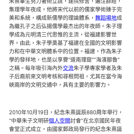
朱熹畢生努力著術立說，建院修舍，遍注群經，
集理學年夜成。他將宋代以前的儒家學術臻于完
美和系統，構成新儒學的理論體系，
舞蹈場地
成
為繼孔子之后弘揚儒學最杰出的年夜師。朱子理
學成為元明清三代思惟的主流，從福建影響世
界。由此，朱子學奠基了福建在全國的文明影響
力和在中華文明體系中的位置。福建，作為朱子
學的發祥地，也是以享譽“道南理窟”“海濱鄒魯”
之稱。每年吸引海內外
交流
朱子學專家學者及朱
子后裔前來文明考核和尋根問祖，尤其在當今海
峽兩岸的文明交通中，具有主要的影響力。
2010年10月19日，紀念朱熹誕辰880周年舉行，
“中華朱子文明研
個人空間
討會”在北京國民年夜
會堂正式成立，由國家郵政局發行的紀念朱熹誕