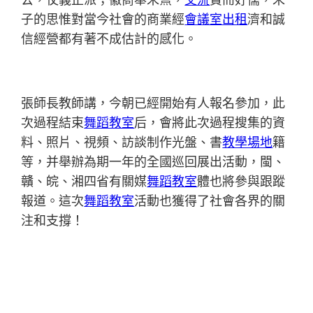
子的思惟對當今社會的商業經
會議室出租
濟和誠
信經營都有著不成估計的感化。
張師長教師講，今朝已經開始有人報名參加，此
次過程結束
舞蹈教室
后，會將此次過程搜集的資
料、照片、視頻、訪談制作光盤、書
教學場地
籍
等，并舉辦為期一年的全國巡回展出活動，閩、
贛、皖、湘四省有關媒
舞蹈教室
體也將參與跟蹤
報道。這次
舞蹈教室
活動也獲得了社會各界的關
注和支撐！