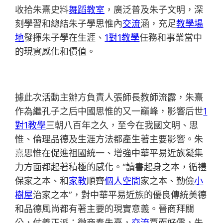
收拾朱熹史料
舞蹈教室
，廣泛普及朱子文明，深
刻學習和總結朱子學思惟內
交流
涵，充足
教學場
地
發揮朱子學在生涯、
1對1教學
任務和事業當中
的現實感化和價值。
據此次活動主辦方負責人張師長教師流露，朱熹
作為繼孔子之后中國思惟的又一巔峰，影響后世
1
對1教學
三朝八百年之久，至今在我國文明、思
惟、倫理品德及生涯方法都產生著主要影響。朱
熹思惟在促進祖國統一、增強中華平易近族凝集
力方面都起著積極的感化。“讀書起身之本，循禮
保家之本、和
家教
順齊
個人空間
家之本、勤儉
小
樹屋
治家之本”，對中華平易近族的優良傳統美德
和品德風尚都有著主要的現實意義。晉商拜關
公，仗義正派；徽商奉朱熹，
交流
賈而好儒，朱