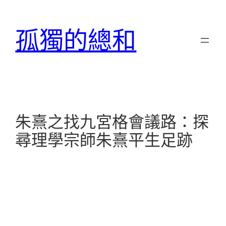
跳
至
孤獨的總和
主
要
內
容
朱熹之找九宮格會議路：探
尋理學宗師朱熹平生足跡