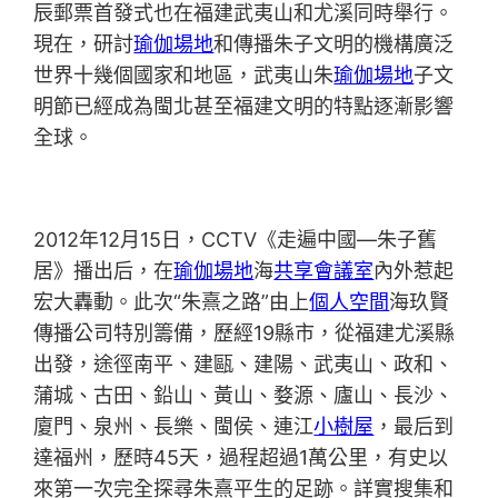
辰郵票首發式也在福建武夷山和尤溪同時舉行。
現在，研討
瑜伽場地
和傳播朱子文明的機構廣泛
世界十幾個國家和地區，武夷山朱
瑜伽場地
子文
明節已經成為閩北甚至福建文明的特點逐漸影響
全球。
2012年12月15日，CCTV《走遍中國—朱子舊
居》播出后，在
瑜伽場地
海
共享會議室
內外惹起
宏大轟動。此次“朱熹之路”由上
個人空間
海玖賢
傳播公司特別籌備，歷經19縣市，從福建尤溪縣
出發，途徑南平、建甌、建陽、武夷山、政和、
蒲城、古田、鉛山、黃山、婺源、廬山、長沙、
廈門、泉州、長樂、閩侯、連江
小樹屋
，最后到
達福州，歷時45天，過程超過1萬公里，有史以
來第一次完全探尋朱熹平生的足跡。詳實搜集和