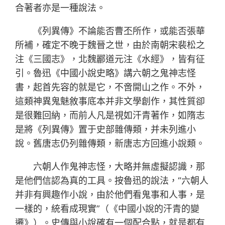
合著者亦是一種說法。
《列異傳》不論能否曹丕所作，或能否張華
所補，確定不晚于魏晉之世，由於南朝宋裴松之
注《三國志》，北魏酈道元注《水經》，皆有征
引。魯迅《中國小說史略》講六朝之鬼神志怪
書，起首先容的就是它，不啻開山之作。不外，
這類神異鬼魅敘事底本并非文學創作，其性質卻
是很難回納，而前人凡是視如汗青著作，如隋志
是將《列異傳》置于史部雜傳類，并未列進小
說。舊唐志仍列雜傳類，新唐志方回進小說類。
六朝人作鬼神志怪，大略并無虛擬認識，那
是他們信認為真的工具。按魯迅的說法，“六朝人
并非有興趣作小說，由於他們看鬼事和人事，是
一樣的，統看成現實”（《中國小說的汗青的變
遷》）。史傳與小說確有一個配合點，就是都有