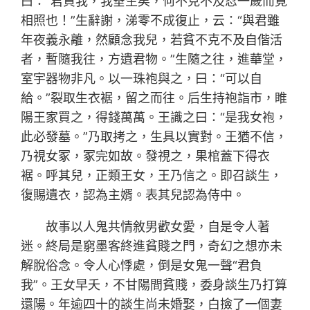
曰：“君負我，我垂生矣，何不克不及忍一歲而竟
相照也！”生辭謝，涕零不成復止，云：“與君雖
年夜義永離，然顧念我兒，若貧不克不及自偕活
者，暫隨我往，方遺君物。”生隨之往，進華堂，
室宇器物非凡。以一珠袍與之，曰：“可以自
給。”裂取生衣裾，留之而往。后生持袍詣市，睢
陽王家買之，得錢萬萬。王識之曰：“是我女袍，
此必發墓。”乃取拷之，生具以實對。王猶不信，
乃視女冢，冢完如故。發視之，果棺蓋下得衣
裾。呼其兒，正類王女，王乃信之。即召談生，
復賜遺衣，認為主婿。表其兒認為侍中。
故事以人鬼共情敘男歡女愛，自是令人著
迷。終局是窮墨客終進貧賤之門，奇幻之想亦未
解脫俗念。令人心悸處，倒是女鬼一聲“君負
我”。王女早夭，不甘陽間貧賤，委身談生乃打算
還陽。年逾四十的談生尚未婚娶，白撿了一個妻