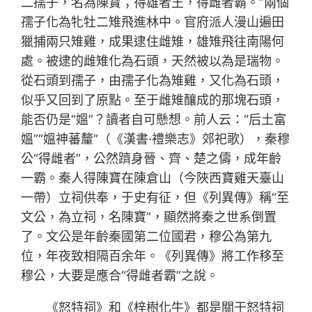
二孺子，名為陳寶；得雄者王，得雌者霸。”兩個
孺子化為牝牡二雉飛進林中。官府派人漫山遍田
獵捕兩只雉雞，成果逮住雌雉，雄雉飛往南陽何
處。被逮的雌雉化為石頭，天然被以為是瑞物。
從石頭到孺子，由孺子化為雉雞，又化為石頭，
似乎又回到了原點。至于雌雉釀成的那塊石頭，
能否仍是“媼”？讀者自可懸想。前人云：“后土富
媼”“媼神蕃釐”（《漢書·禮樂志》郊祀歌），秦穆
公“得雌者”，公然躋身晉、齊、楚之儔，成年齡
一霸。秦人得陳寶在陳倉山（今陜西寶雞天臺山
一帶）立祠供奉，于史有征，但《列異傳》稱“至
文公，為立祠，名陳寶”，顯然將秦之世系倒置
了。文公是年齡秦國第二位國君，穆公為第九
位，年夜致相隔百余年。《列異傳》將工作移至
穆公，大要是應合“得雌者霸”之說。
《怒特祠》和《梓樹化牛》都是關于怒特祠