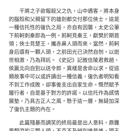
干將之子欲報殺父之仇，山中遇客，將本身
的腦殼和父親留下的雄劍都交付那位俠士。這是
一種信托性的復仇之局，亦自有因襲，太史公筆
下荊軻刺秦即為一例。荊軻見秦王，獻樊於期首
領；俠士見楚王，攜赤鼻人頭而來。當然，荊軻
身后還有一顆人頭，之前田光已決然自刎。以逝
世相激，乃為拜託。《史記》記敘信陵君救趙，
侯嬴北向自剄以送令郎，異樣是舍命以求。從這
類故事中可以或許讀出一種信義，復仇者明知看
不到工作成敗，卻事後支出自家生命。慨然賦予
履行者，自是基于對方的許諾。以信托作為感情
展墊，乃具古正人之風，懸于這一層，無疑加深
了復仇主題的內在。
此篇殘暴而調笑的終局最是出人意料，鼎鑊
里翻滾的三顆人頭，不克不及辨別誰是誰，國王