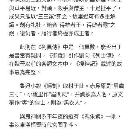
與草平易近，對頭、殺手與借主，十足扯平了，
成果只能以“三王冢”葬之。這里邊可有多重解
讀。劍有牝牡，暗合“得雄者王，得雌者霸”之
說，復仇者、履行者終極亦成王者。
此則在《列異傳》中是一個異數，能否出于
是書當有疑問，《御覽》引作劉向《列士傳》。
在魏晉以前的各類文本中，《搜神記》載述的故
事最為完整。
魯迅小說《鑄劍》取材于此。赤鼻原是“眉廣
三寸”，小說里作“眉間尺”，并調換為人名，原文
稱作“客”的俠士，則為“黑衣人”。
與鬼神關系不年夜的還有《馮朱紫》一則，
事涉東漢桓靈時代宮闈爭斗。