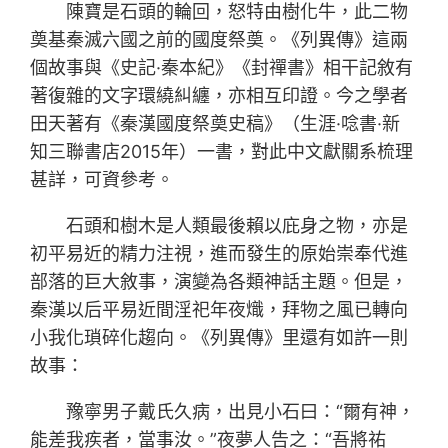
陳寶是石頭的輪回，怒特由樹化牛，此二物
奠基秦滅六國之前的國度祭奠。《列異傳》這兩
個故事與《史記·秦本紀》《封禪書》相干記敘有
著復雜的文字環繞糾纏，亦相互印證。今之學者
田天著有《秦漢國度祭奠史稿》（生涯·唸書·新
知三聯書店2015年）一書，對此中文獻關系梳理
甚詳，可資參考。
石頭和樹木是人類最後賴以庇身之物，亦是
初平易近的精力注視，進而發生的原始崇奉代進
部落的巨大敘事，演變為各類神話主題。但是，
秦漢以后平易近間淫祀年夜熾，拜物之風已轉向
小我化瑣碎化趨向。《列異傳》里還有如許一則
故事：
豫寧男子戴氏久病，出見小石曰：“爾有神，
能差我疾者，當事汝。”夜夢人告之：“吾將祐