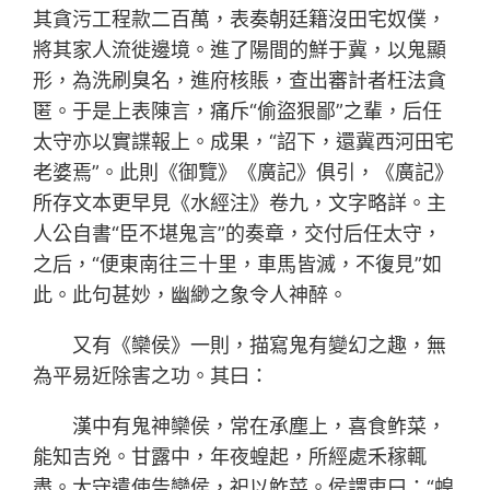
其貪污工程款二百萬，表奏朝廷籍沒田宅奴僕，
將其家人流徙邊境。進了陽間的鮮于冀，以鬼顯
形，為洗刷臭名，進府核賬，查出審計者枉法貪
匿。于是上表陳言，痛斥“偷盜狠鄙”之輩，后任
太守亦以實諜報上。成果，“詔下，還冀西河田宅
老婆焉”。此則《御覽》《廣記》俱引，《廣記》
所存文本更早見《水經注》卷九，文字略詳。主
人公自書“臣不堪鬼言”的奏章，交付后任太守，
之后，“便東南往三十里，車馬皆滅，不復見”如
此。此句甚妙，幽緲之象令人神醉。
又有《欒侯》一則，描寫鬼有變幻之趣，無
為平易近除害之功。其曰：
漢中有鬼神欒侯，常在承塵上，喜食鲊菜，
能知吉兇。甘露中，年夜蝗起，所經處禾稼輒
盡。太守遣使告欒侯，祀以鲊菜。侯謂吏曰：“蝗