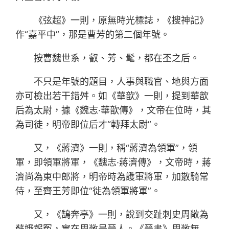
《弦超》一則，原無時光標誌，《搜神記》
作“嘉平中”，那是曹芳的第二個年號。
按曹魏世系，叡、芳、髦，都在丕之后。
不只是年號的題目，人事與職官、地輿方面
亦可檢出若干錯舛。如《華歆》一則，提到華歆
后為太尉，據《魏志·華歆傳》，文帝在位時，其
為司徒，明帝即位后才“轉拜太尉”。
又，《蔣濟》一則，稱“蔣濟為領軍”，領
軍，即領軍將軍，《魏志·蔣濟傳》，文帝時，蔣
濟尚為東中郎將，明帝時為護軍將軍，加散騎常
侍，至齊王芳即位“徙為領軍將軍”。
又，《鵠奔亭》一則，說到交趾刺史周敞為
蘇娥報冤，實在周敞是晉人。《晉書》周敞無