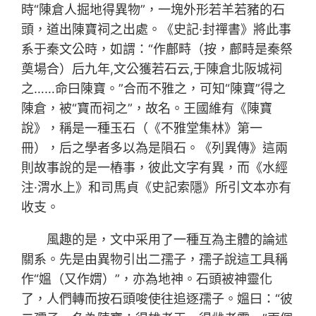
時“陳倉人掘地得異物”，一塊外形若羊若豬的石
頭，道出陳寶祠之出處。《史記·封禪書》將此事
系于秦文公時，如謂：“作鄜畤（按，鄜畤是秦祭
奠場合）后九年,文公獲若石云,于陳倉北阪城祠
之……命曰陳寶。”合而不雅之，可知“陳寶”得之
陳倉，被“寶而祠之”，故名。王國維有《陳寶
說》，稱是一種玉石（《不雅堂集林》第一
冊），后之學者多以為是隕石。《列異傳》這兩
則故事說的是一樁事，彼此文字有異，而《水經
注·渭水上》和司馬貞《史記索隱》所引文本亦有
收支。
風趣的是，文中采用了一種互為主體的論述
關系。先是由異物引出二孺子，孺子說這工具稱
作“媼（又作媦）”，亦為地神。石頭被神靈化
了，人們轉而按石頭唆使往追逐孺子。媼曰：“彼