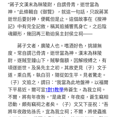
“蔣子文漢末為秣陵尉，自謂骨青，逝世當為
神。”此條輯自《御覽》，就這一句話，只說蔣某
逝世后要封神，便輒但是止。這個故事在《搜神
記》中有完全記敘，稱其追捕響馬身亡，之后陰
魂顯形，幾回再三勒迫吳主封侯立祠——
蔣子文者，廣陵人也。嗜酒好色，挑撻無
度。常自謂己骨清，逝世當為神。漢末為秣陵
尉，逐賊至鐘山下，賊擊傷額，因解綬縛之，有
頃遂逝世。及吳先主之初，其故吏見（子）文于
道，乘白馬，執白羽，隨從如生平。見者驚走。
（子）文追之，謂曰：“我當為此地盤神，以福爾
下平易近。爾可宣
1對1教學
佈蒼生，為我立祠。
不爾，將有年夜咎。”是歲夏，年夜疫，蒼生竊相
恐動，頗有竊祠之者矣。（子）文又下巫祝：“吾
將年夜啟佑孫氏，宜為我立祠；不爾，將使蟲進