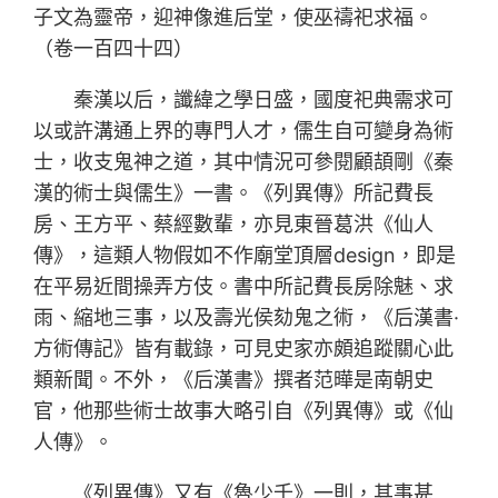
子文為靈帝，迎神像進后堂，使巫禱祀求福。
（卷一百四十四）
秦漢以后，讖緯之學日盛，國度祀典需求可
以或許溝通上界的專門人才，儒生自可變身為術
士，收支鬼神之道，其中情況可參閱顧頡剛《秦
漢的術士與儒生》一書。《列異傳》所記費長
房、王方平、蔡經數輩，亦見東晉葛洪《仙人
傳》，這類人物假如不作廟堂頂層design，即是
在平易近間操弄方伎。書中所記費長房除魅、求
雨、縮地三事，以及壽光侯劾鬼之術，《后漢書·
方術傳記》皆有載錄，可見史家亦頗追蹤關心此
類新聞。不外，《后漢書》撰者范曄是南朝史
官，他那些術士故事大略引自《列異傳》或《仙
人傳》。
《列異傳》又有《魯少千》一則，其事甚