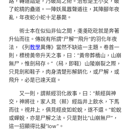
路，轉道詣楚，乃破局之術。治愈楚王小女，破
了蛇精的蠱道。一陣妖風囂聲遁往，其陣腳年夜
亂，年夜蛇小蛇十足暴斃。
術士本在似仙非仙之間，戔戔矻矻就是奔著
升仙而往。傳說有所謂“尸解”“飛升”的羽化年夜
法，《列
教學
異傳》當然不缺這一主題。卷首一
則，標榜黃帝升天之事，曰：“黃帝葬橋山，山崩
無尸，惟劍舄存。”（舄，即鞋）山陵崩裂之際，
只見劍和鞋子，肉身清楚形解銷化，或尸解，或
飛升，必是已達天庭。
又一則，謂蔡經羽化故事，曰：“蔡經與神
交，神將往，家人見（蔡）經詣井上飲水，下馬
而往。視井上，俱見經皮如蛇蛻，遂不還。”蛇蛻
或蟬蛻，亦是尸解之法。只是對比“山崩無尸”，
這一招顯得比擬“low”。