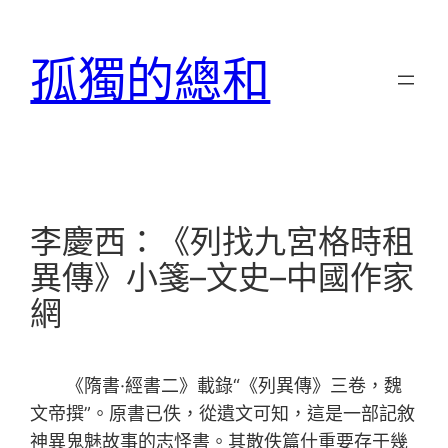
跳
至
孤獨的總和
主
要
內
容
李慶西：《列找九宮格時租
異傳》小箋–文史–中國作家
網
《隋書·經書二》載錄“《列異傳》三卷，魏
文帝撰”。原書已佚，從遺文可知，這是一部記敘
神異鬼魅故事的志怪書。其散佚篇什重要存于幾