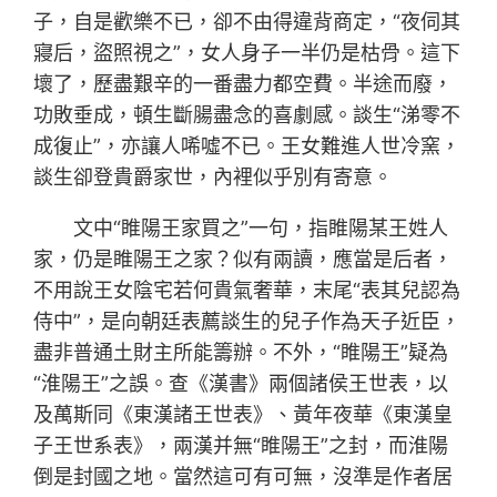
子，自是歡樂不已，卻不由得違背商定，“夜伺其
寢后，盜照視之”，女人身子一半仍是枯骨。這下
壞了，歷盡艱辛的一番盡力都空費。半途而廢，
功敗垂成，頓生斷腸盡念的喜劇感。談生“涕零不
成復止”，亦讓人唏噓不已。王女難進人世冷窯，
談生卻登貴爵家世，內裡似乎別有寄意。
文中“睢陽王家買之”一句，指睢陽某王姓人
家，仍是睢陽王之家？似有兩讀，應當是后者，
不用說王女陰宅若何貴氣奢華，末尾“表其兒認為
侍中”，是向朝廷表薦談生的兒子作為天子近臣，
盡非普通土財主所能籌辦。不外，“睢陽王”疑為
“淮陽王”之誤。查《漢書》兩個諸侯王世表，以
及萬斯同《東漢諸王世表》、黃年夜華《東漢皇
子王世系表》，兩漢并無“睢陽王”之封，而淮陽
倒是封國之地。當然這可有可無，沒準是作者居