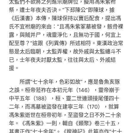
太監們不欲將之列進宗廟牌位，擬用馮朱紫祔
祭，遭士年夜夫否決。“下邳陳公”即陳球，據
《后漢書》本傳，陳球保持以竇后配食，提出馮
氏不宜祔廟的來由：“且馮朱紫冢墓被發，骸骨裸
露，與賊并尸，魂靈淨化，且無功于國，何宜上
配至尊？”這跟《列異傳》所述相符。東漢政治常
態是太后臨朝，太監弄權，故外戚與太監纏斗不
已，士年夜夫討厭太監，往往與太后、外戚結
援。
所謂“七十余年，色彩如故”，應是魯魚亥豚
之誤。桓帝蒞祚在本初元年（146），靈帝崩于
中平五年（188），桓、靈二世連頭接尾僅四十
二年，而馮墓被盜發在建寧三年（170），就算
馮朱紫逝世在桓帝初年，至盜發之日不外二十余
年。《馮朱紫》一則，輯自《類聚》卷三十五，
其書正作“七十余年”。《搜神記》此篇亦作“七十