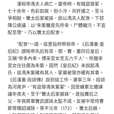
漢桓帝馮夫人病亡。靈帝時，有賊盜發冢，
七十余年，色彩如故。但小冷，共奸通之，至斗
爭相殺。竇太后家被誅，欲以馮夫人配食。下邳
陳公達議：以“朱紫雖是先所幸，尸體穢污，不宜
配至尊”。乃以竇太后配食。
“配食”一語，這里指祔祭桓帝。《后漢書·皇
后紀》謂桓帝先后有梁、鄧、竇、董四位皇后，
又稱“帝多內幸。博采宮女至五六千人”，所寵幸
宮女往往選為朱紫。固然《皇后紀》未說起馮
氏，這馮朱紫確有其人，冢墓被發亦確有其事。
《后漢書·段颎傳》說到這工作，建寧三年，段颎
為河南尹，“有盜發馮朱紫冢”，因受纏累左遷諫
議年夜夫。至于“竇太后家被誅”，是指竇后之
父、年夜將軍竇武謀誅太監不成，反被中常侍曹
節等矯詔滅除。熹平元年（172），竇太后崩，