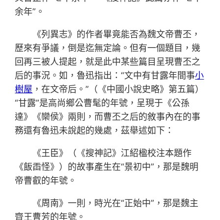
余年”。
《列異志》的作者畢竟能否為魏文帝曹丕，
歷來有爭議，倒是迄無定論。但有一個題目，幾
回再三被人提起，就是此中某些篇目呈現曹丕之
后的事況。如，魯迅指出：“文中有甘露年間事
小
樹屋
，在文帝后。”（《中國小說史略》第五篇）
“甘露”是高尚鄉公曹髦的年號，呈現于《公孫
達》《欒侯》兩則，而曹丕之后的敘事內在的事
務還有魯迅未說起的幾處，茲舉述如下：
《王臣》（《搜神記》江紹楹校注本題作
《飯臿怪》）的故事產生在“景初中”，那是魏明
帝曹叡的年號。
《周南》一則，時光在“正始中”，那是魏主
齊王曹芳的年號。