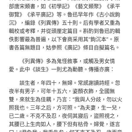
部唐宋類書，如《初學記》《藝文類聚》《承平
御覽》《承平廣記》等。魯迅早年作《古小說鉤
沉》，編錄《列異傳》五十則。后有學者又重為
輯校或考釋，并從頭厘定篇目。斟酌到魯迅的輯
佚影響最為普遍，以下會商采用其“鉤沉本”。原
書各篇無題目，姑參照《廣記》條目自擬篇名。
《列異傳》多為鬼怪敘事，或觸及男女情
愛。此中《談生》一則尤為動聽。傳播亦廣：
談生者，年四十，無婦。常感謝讀詩經。忽
夜半有男子，可年十五六，姿顏衣飾，全國無
雙，來就生為佳耦，乃言：“我與人分歧，勿以火
照我也。三年之后，方可照。”為夫妻，生一兒，
已二歲。不克不及忍，夜伺其寢后，盜照視之，
其腰已上生肉如人，腰下但有枯骨。婦覺，遂言