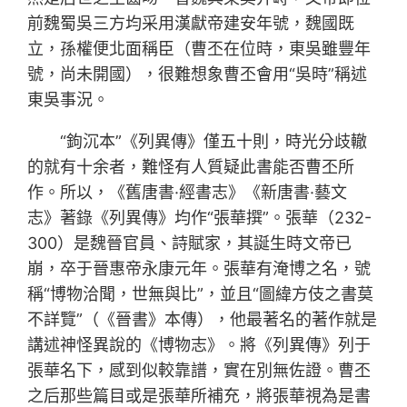
前魏蜀吳三方均采用漢獻帝建安年號，魏國既
立，孫權便北面稱臣（曹丕在位時，東吳雖豐年
號，尚未開國），很難想象曹丕會用“吳時”稱述
東吳事況。
“鉤沉本”《列異傳》僅五十則，時光分歧轍
的就有十余者，難怪有人質疑此書能否曹丕所
作。所以，《舊唐書·經書志》《新唐書·藝文
志》著錄《列異傳》均作“張華撰”。張華（232-
300）是魏晉官員、詩賦家，其誕生時文帝已
崩，卒于晉惠帝永康元年。張華有淹博之名，號
稱“博物洽聞，世無與比”，並且“圖緯方伎之書莫
不詳覽”（《晉書》本傳），他最著名的著作就是
講述神怪異說的《博物志》。將《列異傳》列于
張華名下，感到似較靠譜，實在別無佐證。曹丕
之后那些篇目或是張華所補充，將張華視為是書