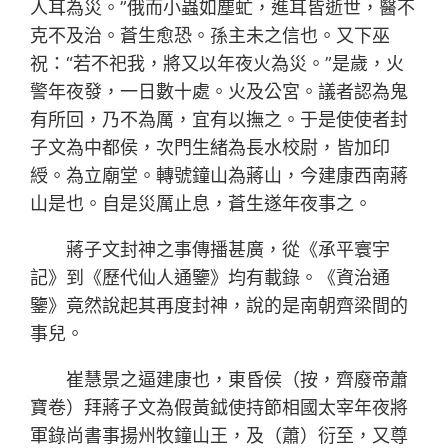
人耳為災。”俄而小蟲如塵虻，進耳皆逝世，醫不
克不及治。蒼生愈恐。孫主未之信也。又下巫
祝：“若不祀我，將又以年夜火為災。”是歲，火
警年夜發，一日數十處。火及公宮。議者認為鬼
有所回，乃不為厲，宜有以撫之。于是使使者封
子文為中都侯，次門生緒為長水校尉，皆加印
綬。為立廟堂。轉號鐘山為蔣山，今建康西南蔣
山是也。自是災厲止息，蒼生遂年夜事之。
蔣子文封神之事傳播甚廣，從《承平寰宇
記》到《歷代仙人通鑒》均有載錄。《資治通
鑒》竟然說起其再度封神，說的是南朝齊梁間的
事兒。
崔慧景之逼建康也，東昏侯（按，齊廢帝蕭
寶卷）拜蔣子文為假黃鉞使持節相國太宰年夜將
軍錄尚書事揚州牧鐘山王，及（蕭）衍至，又尊