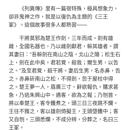
《列異傳》里有一篇很特殊，極具想象力，
卻非鬼神之作，就是以復仇為主題的《三王
冢》。這個故事很多人都熟習——
干將莫邪為楚王作劍，三年而成。劍有雄
雌，全國名器也，乃以雌劍獻君，躲其雄者。謂
其妻曰：“吾躲劍在南山之陰，北山之陽；松生石
上，劍在此中矣。君若覺，殺我；爾生男，以告
之。”及至君覺，殺干將。妻后生男，名赤鼻，告
之。赤鼻斫南山之松，不得劍，忽于屋柱中得
之。楚王夢一人，眉廣三寸，辭欲報仇。購求甚
急，乃逃朱興山中。遇客，欲為之報；乃刎首，
將以奉楚王。客令鑊煮之，頭三日三夜跳不爛。
王往不雅之，客以雄劍倚擬王，王頭墮鑊中；客
又自刎。三頭悉爛，不成分辨，分葬之，名曰三
王冢。