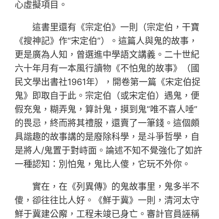
心虛擬項目。
這書里還有《宗定伯》一則（宗定伯，干寶
《搜神記》作“宋定伯”）。這篇人與鬼的故事，
更是廣為人知，曾選進中學語文講義。二十世紀
六十年月有一本風行讀物《不怕鬼的故事》（國
民文學出書社1961年），開卷第一篇《宋定伯捉
鬼》即取自于此。宗定伯（或宋定伯）遇鬼，便
假充鬼，糊弄鬼，算計鬼，摸到鬼“唯不喜人唾”
的畏忌，終而將其禮服，還賣了一筆錢。這個頗
具諧趣的故事講的是廢除科學，是斗爭哲學，自
是將人/鬼置于對峙面。論述不知不覺強化了如許
一種認知：別怕鬼，鬼比人傻，它玩不外你。
實在，在《列異傳》的鬼故事里，鬼多半不
傻，卻往往比人好。《鮮于冀》一則，清河太守
鮮于冀建公廨，工程未竣已身亡。審計官員誣稱