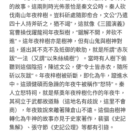
的故事。這兩則時光佈景恰是秦文公時。秦人砍
伐南山年夜梓樹。豈料斫處隨即愈合，文公“乃遣
四十人持斧斫之，猶不竭”，這就像《三國演義》
寫曹操伐躍龍祠年夜梨樹，“鋸解不開，斧砍不
進”。這年夜梓樹亦是樹神，但有山鬼與樹神對
話，道出其不克不及抵御的軟肋，就是所謂“赤灰
跋”一法（又謂“以朱絲繞樹”）。當時有人樹下偷
聽到這個陰招，陳述文公，便“令士皆赤衣，隨所
斫以灰跋”。年夜梓樹被斫斷，即化為牛，躥進水
中。這頭健碩而急躁的年夜牛被稱作“怒特”。秦
人立怒特祠，就是祭奠年夜梓樹化作的年夜牛，
其祠立于武都故道縣（這地名有歧說，這里不會
商），年夜致說來離著陳倉山不遠。這個由樹神
轉化為牛神的故事亦見于史家著作，裴骃《史記
集解》、張守節《史記公理》等都有引錄。