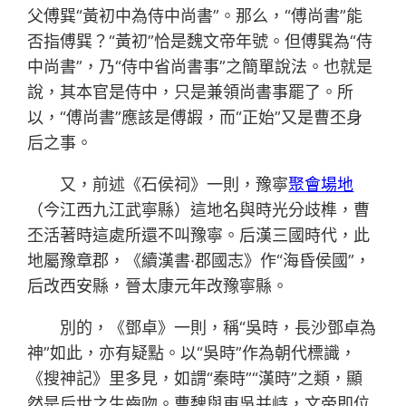
父傅巽“黃初中為侍中尚書”。那么，“傅尚書”能
否指傅巽？“黃初”恰是魏文帝年號。但傅巽為“侍
中尚書”，乃“侍中省尚書事”之簡單說法。也就是
說，其本官是侍中，只是兼領尚書事罷了。所
以，“傅尚書”應該是傅嘏，而“正始”又是曹丕身
后之事。
又，前述《石侯祠》一則，豫寧
聚會場地
（今江西九江武寧縣）這地名與時光分歧榫，曹
丕活著時這處所還不叫豫寧。后漢三國時代，此
地屬豫章郡，《續漢書·郡國志》作“海昏侯國”，
后改西安縣，晉太康元年改豫寧縣。
別的，《鄧卓》一則，稱“吳時，長沙鄧卓為
神”如此，亦有疑點。以“吳時”作為朝代標識，
《搜神記》里多見，如謂“秦時”“漢時”之類，顯
然是后世之生齒吻。曹魏與東吳并峙，文帝即位