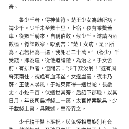
奇。
魯少千者，得神仙符。楚王少女為魅所病，
請少千。少千未至數十里，止宿，夜有乘鱉蓋
車，從數千騎來，自稱伯敬，候少千。遂請內酒
數榼，肴餤數案。臨別言：“楚王女病，是吾所
為。君若相為一還，我謝君二十萬。”（魯少）千
受錢，即為還，從他道詣楚，為治之。于女舍
前，有排戶者，但聞云：“少千欺汝翁！”遂有風
聲東南往，視處有血滿盆。女遂盡氣，夜半乃
蘇。王使人尋風，于城東南得一逝世蛇，長數
丈。小蛇千百，伏逝世其旁。后詔下郡縣，以其
日月，年夜司農掉錢二十萬，太官掉案數具。少
千載錢上書，具陳述，皇帝異之。
少千精于醫卜巫祝，與鬼怪相周旋別有套