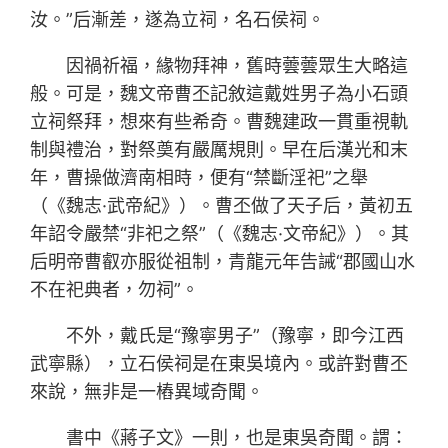
汝。”后漸差，遂為立祠，名石侯祠。
因禍祈福，緣物拜神，舊時蕓蕓眾生大略這
般。可是，魏文帝曹丕記敘這戴姓男子為小石頭
立祠祭拜，想來有些希奇。曹魏建政一貫重視軌
制與禮治，對祭奠有嚴厲規則。早在后漢光和末
年，曹操做濟南相時，便有“禁斷淫祀”之舉
（《魏志·武帝紀》）。曹丕做了天子后，黃初五
年詔令嚴禁“非祀之祭”（《魏志·文帝紀》）。其
后明帝曹叡亦服從祖制，青龍元年告誡“郡國山水
不在祀典者，勿祠”。
不外，戴氏是“豫寧男子”（豫寧，即今江西
武寧縣），立石侯祠是在東吳境內。或許對曹丕
來說，無非是一樁異域奇聞。
書中《蔣子文》一則，也是東吳奇聞。謂：