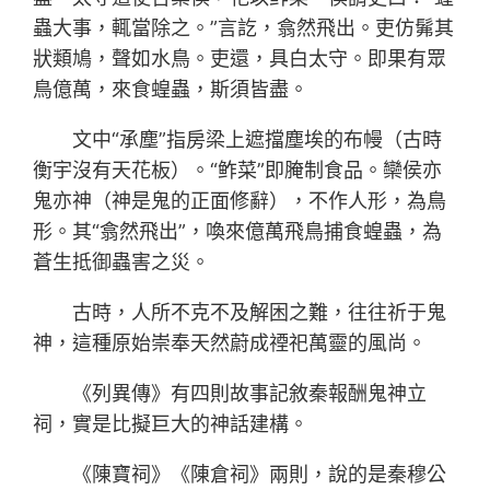
蟲大事，輒當除之。”言訖，翕然飛出。吏仿髴其
狀類鳩，聲如水鳥。吏還，具白太守。即果有眾
鳥億萬，來食蝗蟲，斯須皆盡。
文中“承塵”指房梁上遮擋塵埃的布幔（古時
衡宇沒有天花板）。“鲊菜”即腌制食品。欒侯亦
鬼亦神（神是鬼的正面修辭），不作人形，為鳥
形。其“翕然飛出”，喚來億萬飛鳥捕食蝗蟲，為
蒼生抵御蟲害之災。
古時，人所不克不及解困之難，往往祈于鬼
神，這種原始崇奉天然蔚成禋祀萬靈的風尚。
《列異傳》有四則故事記敘秦報酬鬼神立
祠，實是比擬巨大的神話建構。
《陳寶祠》《陳倉祠》兩則，說的是秦穆公