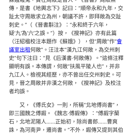
傳，是書《地輿志下》記曰：“順帝永和九年，交
趾太守周敞求立為州，朝議不許，即拜敞為交趾
刺史。”（《晉書斠注》：“永和終于六年，
疑‘九’為‘六’之誤。”）按，《搜神記》亦有此篇
（汪紹楹校注本題作《蘇娥》），但“周敞”作“
會
議室出租
何敞”。汪注本“漢九江何敞，為交州刺
史”句下注曰：“見《后漢書·何敞傳》。”這條注釋
顯明有誤。本傳謂，何敞“扶風平陵人也”，并非
九江人。檢視其經歷，亦不曾出任交州刺史。可
見，晉之周敞并非漢之何敞，《搜神記》及校注
者均誤。
又，《傅氏女》一則，所稱“北地傅尚書”，
即三國魏之傅嘏。《魏志·傅嘏傳》：“傅嘏字蘭
石，北地泥陽人……正始初，除尚書郎……曹爽
誅，為河南尹，遷尚書。”不外，嘏傳又提到其伯