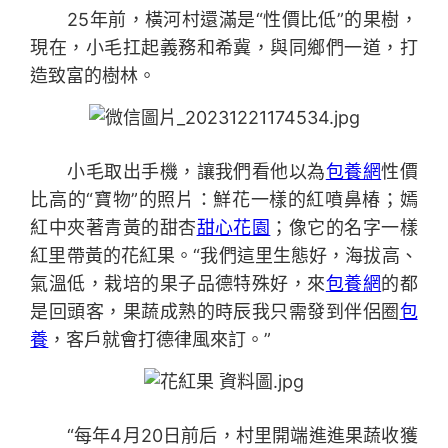
25年前，橫河村還滿是“性價比低”的果樹，
現在，小毛扛起義務和希冀，與同鄉們一道，打
造致富的樹林。
小毛取出手機，讓我們看他以為
包養網
性價
比高的“寶物”的照片：鮮花一樣的紅噴鼻椿；嫣
紅中夾著青黃的甜杏
甜心花園
；像它的名字一樣
紅里帶黃的花紅果。“我們這里生態好，海拔高、
氣溫低，栽培的果子品德特殊好，來
包養網
的都
是回頭客，果蔬成熟的時辰我只需發到伴侶圈
包
養
，客戶就會打德律風來訂。”
“每年4月20日前后，村里開端進進果蔬收獲