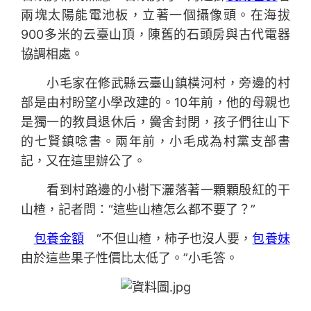
兩塊太陽能電池板，立著一個攝像頭。在海拔
900多米的云臺山頂，陳舊的石頭房與古代電器
協調相處。
小毛家在修武縣云臺山鎮橫河村，旁邊的村
部是由村盼望小學改建的。10年前，他的母親也
是獨一的教員退休后，黌舍封閉，孩子們往山下
的七賢鎮唸書。兩年前，小毛成為村黨支部書
記，又在這里辦公了。
看到村路邊的小樹下灑落著一顆顆殷紅的干
山楂，記者問：“這些山楂怎么都不要了？”
包養金額
“不但山楂，柿子也沒人要，
包養妹
由於這些果子性價比太低了。”小毛答。