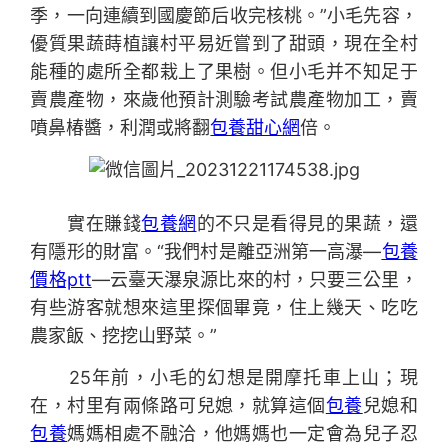
季，一向連續到國慶節后收完核桃。”小毛先容，
優質果蔬蒔植讓村平易近嘗到了甜頭，現在全村
能種的處所全都栽上了果樹。但小毛并不知足于
賣農產物，來歲他預計測驗考試農產物加工，賣
噴鼻椿醬，利潤或將翻
包養甜心網
倍。
實在賺錢
包養網
的不只是看得見的果蔬，還
有隱形的財富。“我們村是離亞洲第一高瀑—
包養
價格ptt
—云臺天瀑泉源比來的村，只要三公里，
有些游客就想來這里探個畢竟，住上幾天、吃吃
農家飯、挖挖山野菜。”
25年前，小毛的幻想是開摩托車上山；現
在，村里有兩條路可兒媳，就算這個
包養
兒媳和
包養
媽媽相處不融洽，他媽媽也一定會為兒子忍