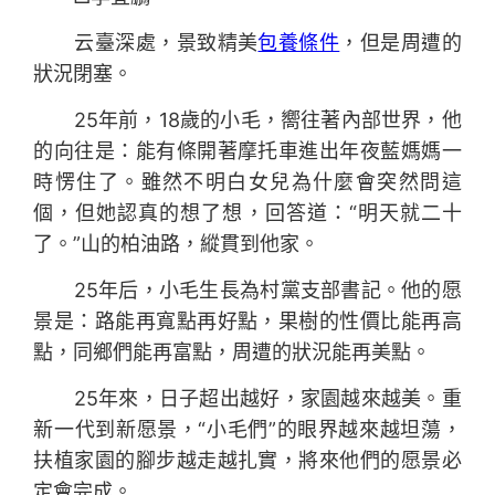
云臺深處，景致精美
包養條件
，但是周遭的
狀況閉塞。
25年前，18歲的小毛，嚮往著內部世界，他
的向往是：能有條開著摩托車進出年夜藍媽媽一
時愣住了。雖然不明白女兒為什麼會突然問這
個，但她認真的想了想，回答道：“明天就二十
了。”山的柏油路，縱貫到他家。
25年后，小毛生長為村黨支部書記。他的愿
景是：路能再寬點再好點，果樹的性價比能再高
點，同鄉們能再富點，周遭的狀況能再美點。
25年來，日子超出越好，家園越來越美。重
新一代到新愿景，“小毛們”的眼界越來越坦蕩，
扶植家園的腳步越走越扎實，將來他們的愿景必
定會完成。