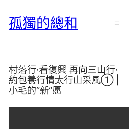
跳
至
孤獨的總和
主
要
內
容
村落行·看復興 再向三山行·
約包養行情太行山采風① |
小毛的“新”愿