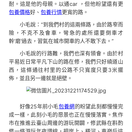
耐。這是他的母親。以通car ，但他盼望還有更
包養價格
好、
包養行情
更寬的路。
小毛說：“到我們村的這兩條路，由於路窄而
險，不克不及會車，彎急的處所還要倒車才
幹‘磨’過去，習氣在城市開車的人不敢下去。”
小毛說的行路難，我們也深有領會。由於村
平易近日常平凡下山的路在修，我們只好繞道山
西，這條通往村里的公路不只寬度只要3米擺
佈，並且另一邊就是絕壁。
好像25年前小毛
包養網
的盼望此刻都慢慢完
成一樣，此刻小毛的愿景也正在慢慢落實。焦作
市在推進云臺山周邊的游玩開闢，修武縣在斟酌
修一條游玩年夜環線，把岸上、橫河、東嶺后這