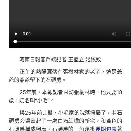
河南日報客戶端記者 王矗立 姬姣姣
正午的熱陽灑落在張樹林家的老宅，這是爺
爺的爺爺留下的石頭房。
25年前，本報記者采訪張樹林時，他只要18
歲，奶名叫“小毛”。
與25年前比擬，小毛家的院落擴展了，老石
頭房旁邊蓋起了一處白墻紅檐的新宅，和黃色的
石頭房構成照應。石頭房的一角還掛
長期包養
著