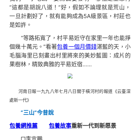
“這都是胡說八道！”好，假如不論理就是荒山，
一旦計劃好了，就有能夠成為5A級景區，村莊也
是如許。
“等路拓寬了，村平易近守在家里一年也能掙
個幾十萬元。”看著
包養一個月價錢
湛藍的天，小
毛腦海里已刻畫出村里將來的美妙藍圖：成片的
果樹林，精致典雅的平易近宿……
河南日報一九九八年七月八日關于橫河村的報道《云臺深
處新一代》
“三山”今昔說
包養網推薦
包養故事
重新一代到新愿景
□李宜鵬