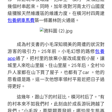
幾個村串起來。同時，加年夜對河南太行山國度
級獼猴天然維護區的維護力度，在橫河村四周建
包養網車馬費
築一條叢林防火通道。
成為村支書的小毛深知精美的周遭的狀況對
游客的吸引力。25年前，小毛幻想的路修
包養
app
通了，把村里的放棄小屋改成度假小屋，讓
城里人來吃山里飯、住山里屋。25年后，全村10
戶人家都在山下買了屋子，也都有了car 。他的
愿看還是路，這一次他想率領村平易近把日子過
得更好。
這幾年，跟山下的村莊比，橫河村后了。“有
的村本來不如我們村，此刻由於成長游玩跨越了
我們。”小毛說，要開闢要發明，哪怕是生態再