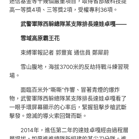
迷信基金等十幾個嚴重項目，取得省部級科技提
高一等獎4項、三等獎2項，受權專利36項。
武警軍隊西躲總隊某支隊排長達娃卓嘎——
雪域高原霸王花
束縛軍報記者 郭豐寬 通信員 鄭犀蔚
雪山腹地，海拔3700米的反劫持戰斗練習現
場。
面臨百米外“嘶嘶”作響、冒著青煙的爆炸
物，武警軍隊西躲總隊某支隊排長達娃卓嘎看了
一眼手環屏幕顯示的心率后，緊握狙擊步槍武斷
擊發。熄滅的導火索回聲而斷。
2014年，進伍第二年的達娃卓嘎經由過程層
層提拔，如愿進進總隊新組建的某尖刀分隊。進