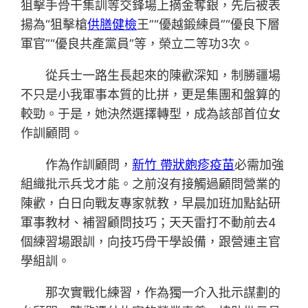
狙擊手骨干集訓等交鋒場上摘金奪銀，先后被表
揚為“狙擊槍
供膳健檢
王”“優越鍛練員”“優良下層
軍官”“優良共產黨員”等，榮立二等功3次。
從兵士一路生長起來的陳歡深知，制勝疆場
不只是小我軍事本質的比拼，更是集團和盤算的
較勁。于是，她決然選擇轉型，成為該部首位女
作訓顧問。
作為作訓顧問，
新竹 帶狀皰疹疫苗
必需加強
組織批示兵戈才能。之前沒有接觸過顧問營業的
陳歡，白日向戰友專家就教，早晨加班加點鉆研
軍事教材、補習顧問技巧；天天雷打不動前去4
個練習場跟訓，向技巧骨干學設備，跟營連主官
學組訓。
那次實戰化練習，作為獨一介入批示謀劃的