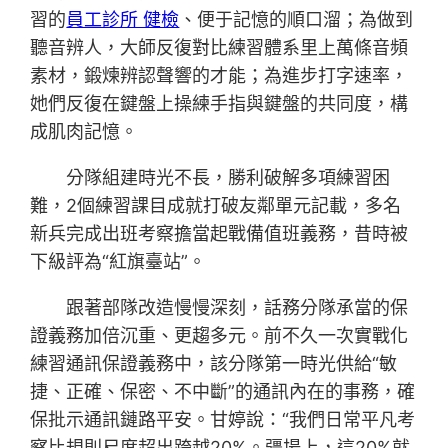
習的
員工診所 健檢
、便于記憶的順口溜；為做到
聽音辨人，大師反復對比練習體系里上萬條音頻
素材，鍛煉辨認聲響的才能；為進步打字速率，
她們反復在鍵盤上操練手指與鍵盤的共同度，構
成肌肉記憶。
分隊組建時光不長，勝利破解多項練習困
難，2個練習課目成就打破友鄰單元記載，多名
新兵完成出班考察擔當起戰備值班義務，昔時被
下級評為“紅旗臺站”。
跟著部隊改造慢慢深刻，話務分隊承當的保
證義務加倍沉重、更趨多元。前不久一次實戰化
練習通訊保證義務中，該分隊第一時光供給“敏
捷、正確、保密、不中斷”的通訊內在的事務，確
保批示通訊鏈路平安。甘婷說：“我們日常平凡考
察比規則尺度超出跨越20%。疆場上，這20%就