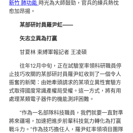
新竹 肺功能
時光為大師鼓勁，官兵的練兵熱忱
愈加昂揚。
某部研討員羅尹虹——
矢志立異為打贏
甘夏林 束縛軍報記者 王凌碩
往年12月中旬，正在試驗室率領科研職員停
止技巧攻關的某部研討員羅尹虹收到了一個令人
振奮的新聞：由她牽頭請求的某項立異性實驗方
式取得國度常識產權局受權。這一方式，將有用
處理某類電子器件的機能測評困難。
“作為一名部隊科技職員，我們就要一直對準
將來疆場，加速把進步前輩科技氣力轉化為打贏
戰斗力。”作為技巧擔任人，羅尹虹率領項目團隊