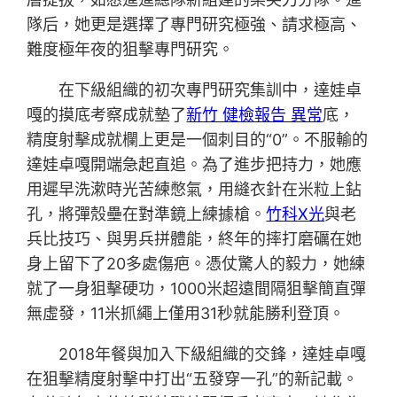
隊后，她更是選擇了專門研究極強、請求極高、
難度極年夜的狙擊專門研究。
在下級組織的初次專門研究集訓中，達娃卓
嘎的摸底考察成就墊了
新竹 健檢報告 異常
底，
精度射擊成就欄上更是一個刺目的“0”。不服輸的
達娃卓嘎開端急起直追。為了進步把持力，她應
用遲早洗漱時光苦練憋氣，用縫衣針在米粒上鉆
孔，將彈殼壘在對準鏡上練據槍。
竹科X光
與老
兵比技巧、與男兵拼體能，終年的摔打磨礪在她
身上留下了20多處傷疤。憑仗驚人的毅力，她練
就了一身狙擊硬功，1000米超遠間隔狙擊簡直彈
無虛發，11米抓繩上僅用31秒就能勝利登頂。
2018年餐與加入下級組織的交鋒，達娃卓嘎
在狙擊精度射擊中打出“五發穿一孔”的新記載。