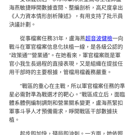
海燕敏捷睜開數據查閱、整編剖析，高尺度拿出
《人力資本情形剖析陳述》，有用支持了批示員
決議計劃。
從事檔案任務31年，盧海燕
超音波健檢
一向
戰斗在軍官檔案信息化扶植一線，是各級公認的
“政策通”“營業通”。在她看來，軍官檔案既是軍
官小我生長過程的直接表現，又是組織在提拔任
用干部時的主要根據，管檔用檔義務嚴重。
“戰區的重心在主戰，所以軍官檔案任務的準
星必需對準為戰選才的靶心。”戰區成立后，面臨
體系體例編制調劑和營業關系變更，盧海燕緊扣
軍事斗爭人才預備需求，睜開戰區干部數據扶
植。
起步即加快，殘局即沖刺。一方面，她依照