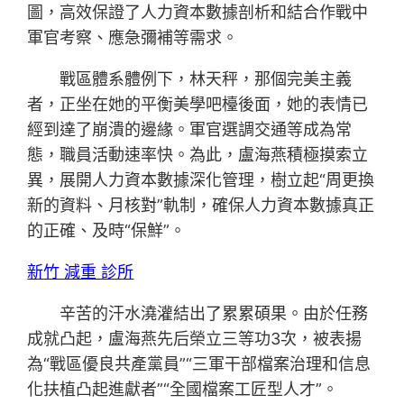
圖，高效保證了人力資本數據剖析和結合作戰中
軍官考察、應急彌補等需求。
戰區體系體例下，林天秤，那個完美主義
者，正坐在她的平衡美學吧檯後面，她的表情已
經到達了崩潰的邊緣。軍官選調交通等成為常
態，職員活動速率快。為此，盧海燕積極摸索立
異，展開人力資本數據深化管理，樹立起“周更換
新的資料、月核對”軌制，確保人力資本數據真正
的正確、及時“保鮮”。
新竹 減重 診所
辛苦的汗水澆灌結出了累累碩果。由於任務
成就凸起，盧海燕先后榮立三等功3次，被表揚
為“戰區優良共產黨員”“三軍干部檔案治理和信息
化扶植凸起進獻者”“全國檔案工匠型人才”。