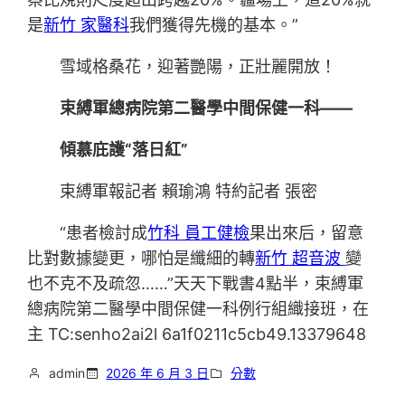
是
新竹 家醫科
我們獲得先機的基本。”
雪域格桑花，迎著艷陽，正壯麗開放！
束縛軍總病院第二醫學中間保健一科——
傾慕庇護“落日紅”
束縛軍報記者 賴瑜鴻 特約記者 張密
“患者檢討成
竹科 員工健檢
果出來后，留意
比對數據變更，哪怕是纖細的轉
新竹 超音波
變
也不克不及疏忽……”天天下戰書4點半，束縛軍
總病院第二醫學中間保健一科例行組織接班，在
主 TC:senho2ai2l 6a1f0211c5cb49.13379648
admin
2026 年 6 月 3 日
分數