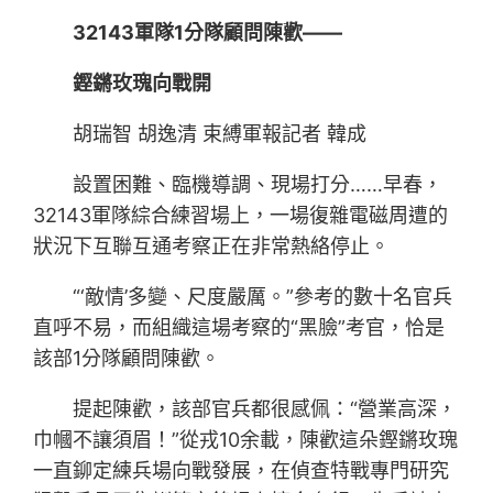
32143軍隊1分隊顧問陳歡——
鏗鏘玫瑰向戰開
胡瑞智 胡逸清 束縛軍報記者 韓成
設置困難、臨機導調、現場打分……早春，
32143軍隊綜合練習場上，一場復雜電磁周遭的
狀況下互聯互通考察正在非常熱絡停止。
“‘敵情’多變、尺度嚴厲。”參考的數十名官兵
直呼不易，而組織這場考察的“黑臉”考官，恰是
該部1分隊顧問陳歡。
提起陳歡，該部官兵都很感佩：“營業高深，
巾幗不讓須眉！”從戎10余載，陳歡這朵鏗鏘玫瑰
一直鉚定練兵場向戰發展，在偵查特戰專門研究