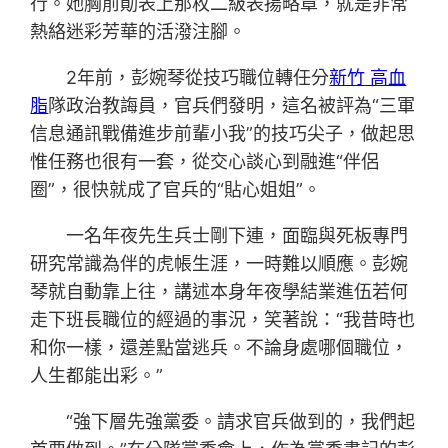
行。她胸前勛表上那枚二級表揚略章，就是非常
熱絡迷彩芳華的活潑注腳。
2年前，彭婉琴從技巧職位轉任分
新竹 高血
脂
隊政治教誨員，官兵們發明，這名被評為“三軍
信息通訊戰備進步前輩小我”的技巧尖子，做起思
惟任務也很有一套，從交心談心到融進“伴侶
圈”，很快就成了官兵的“貼心姐姐”。
一名年夜先生兵士剛下連，面臨與死板專門
研究常識為伴的虎帳生涯，一時難以順應。彭婉
琴就自動靠上往，講述本身年夜學結業進伍若何
走下班長職位的經過的事況，笑著說：“我昔時也
和你一樣，還差點當逃兵。不論身處哪個職位，
人生都能出彩。”
“強下層先強黨委。請求官兵做到的，我們起