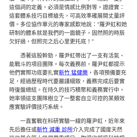
這個詞的定義，必須是情感比例對等。證證實：
這套體系技巧目標搶先，可高效準確展開丈量評
價。多位協作單元的專家感歎地說：“羅尹虹和她
研制的體系就是我們的一面鏡子，固然照的時辰
欠好過，但照完之后心里更托底！”
憑著這股幹勁，羅尹虹帶出了一支有活氣、
能戰斗的項目團隊。每次義務前，羅尹虹都提示
他們實際功底要扎實
新竹 猛健樂
，各項預備要充
足，經過歷程時代要嚴謹細致，義務完成后要實
時復盤總結。在持久的技巧積聚和義務實行中，
她率領這支團隊樹立了一整套自立可控的某類效
應實驗評價技巧系統。
一直奮戰在科研實驗一線的羅尹虹，近年來
先后擔任或
新竹 減重 診所
介入完成了國度天然