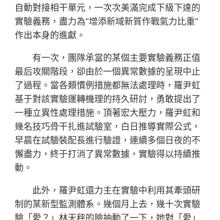
自動對接相干單元，一次次美滿完成下級下達的
實驗義務，盡力為“增添新域新質作戰氣力比重”
作出本身的進獻。
有一次，團隊承當的某個主要實驗義務正值
最后攻關階段，卻由於一個異常數據的呈現中止
了過程。當各類慣例措施都無法處理時，羅尹虹
基于對該實驗運轉機理的持久研討，勇敢提出了
一種立異性處理措施。頂著宏大壓力，羅尹虹和
幾名技巧骨干扎進試驗室，白日推導實際公式，
早晨在試驗裝配長進行驗證，連續多個日夜的不
懈盡力，終于打消了異常數據，實驗得以持續推
動。
此外，羅尹虹還力主在實驗中利用其牽頭研
制的某新型監測體系。幾個月上去，幾十次實驗
驗「愛？」林天秤的臉抽動了一下，她對「愛」