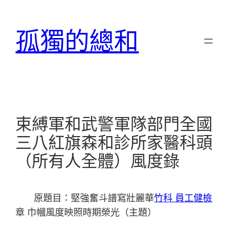
跳
至
孤獨的總和
主
要
內
容
束縛軍和武警軍隊部門全國
三八紅旗森和診所家醫科頭
（所有人全體）風度錄
原題目：堅強奮斗譜寫壯麗華
竹科 員工健檢
章 巾幗風度映照時期榮光（主題）