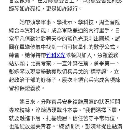
首要做到。”在分隊黨委會上，作為黨委書記的彭
婉琴如許亮相，更是如許踐行。
她帶頭學軍事、學批示、學科技，周全晉陞
綜合本質和才能，成為軍政兼通的內行里手。日
常平凡值勤她對著天空的藍色光束刺出圓規，試
圖在單戀傻氣中找到一個可被量化的數學公式。
練習，她保持帶
竹科X光
隊餐與加入，急難義務
站排頭；比賽考察，一直沖鋒在前，勇爭第一。
彭婉琴以現實舉動獲取領兵兵戈的“標準證”，立
起政治干部的好樣子，屢次率領官兵完成各項練
習和保證義務。
連日來，分隊官兵安身復雜周遭的狀況睜開
專攻精練，淬煉過硬戰斗本事。“我們選擇下層，
就要融進下層、扎基礎層，信任苦守平常戰位，
也能綻放最美青春。”練習間隙，彭婉琴捉住點滴