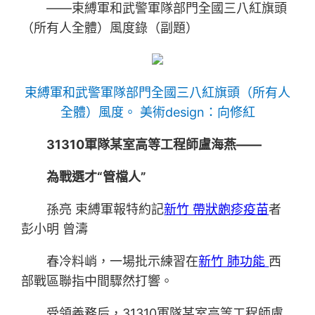
——束縛軍和武警軍隊部門全國三八紅旗頭
（所有人全體）風度錄（副題）
束縛軍和武警軍隊部門全國三八紅旗頭（所有人
全體）風度。
美術design：向修紅
31310軍隊某室高等工程師盧海燕——
為戰選才“管檔人”
孫亮 束縛軍報特約記
新竹 帶狀皰疹疫苗
者
彭小明 曾濤
春冷料峭，一場批示練習在
新竹 肺功能
西
部戰區聯指中間驟然打響。
受領義務后，31310軍隊某室高等工程師盧