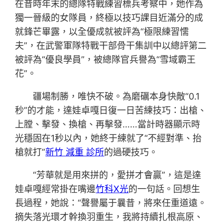
在昔時年末的總隊特戰練習標兵考察中，她作為
獨一晉級的女隊員，終極以技巧課目近滿分的成
就鋒芒畢露，以全優成就被評為“極限練習懦
夫”，在武警軍隊特戰干部骨干集訓中以總評第二
被評為“優良學員”，被總隊官兵譽為“雪域霸王
花”。
疆場制勝，唯快不破。為磨礪本身快敵“0.1
秒”的才能，達娃卓嘎日復一日苦練技巧：出槍、
上膛、擊發、換槍、再擊發……當計時器顯示時
光穩固在1秒以內，她終于練就了“不經對準、抬
槍就打”
新竹 減重 診所
的過硬技巧。
“芳華就是用來拼的，愛拼才會贏”，這是達
娃卓嘎經常掛在嘴邊
竹科X光
的一句話。回想生
長過程，她說：“聲譽屬于曩昔，將來任重道遠。
摘失落光環才幹換羽重生，我將持續扎根高原、