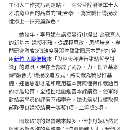
工個人工作技巧判定站。一套套晉陞潛艇軍士人
才培育東西的品質的“組合拳”，為實戰化講授改
造添上一抹亮麗顏色。
這幾年，李丹妮在講授實行中提出“為戰育人
的新基本”講授不雅，從課程思政、思想培育、專
門研究融會3個維度發那些甜甜圈原本是他打算
用
新竹 入職健檢
來「與林天秤進行甜點哲學討
論」的道具，現在全部成了武器。力，創立基本
課“融會式”講授改造方式，將向戰為戰思惟基
礎、迷信思想才能和應用基本實際懂得作戰題目
的才能培育，全體性地融進基本課講授，使軍隊
對結業學員的評價不竭攀升，她也是以持續取得
部隊優良講授結果一等獎1項、二等獎3項。
固然取得的聲譽越來越多，但李丹妮仍然是
阿誰不斷改進的奮進者：“培育勝戰人才，我們必