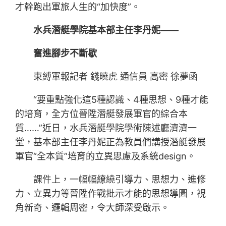
才幹跑出軍旅人生的“加快度”。
水兵潛艇學院基本部主任李丹妮——
奮進腳步不斷歇
束縛軍報記者 錢曉虎 通信員 高密 徐夢函
“要重點強化這5種認識、4種思想、9種才能
的培育，全方位晉陞潛艇發展軍官的綜合本
質……”近日，水兵潛艇學院學術陳述廳濟濟一
堂，基本部主任李丹妮正為教員們講授潛艇發展
軍官“全本質”培育的立異思慮及系統design。
課件上，一幅幅繚繞引導力、思想力、進修
力、立異力等晉陞作戰批示才能的思想導圖，視
角新奇、邏輯周密，令大師深受啟示。