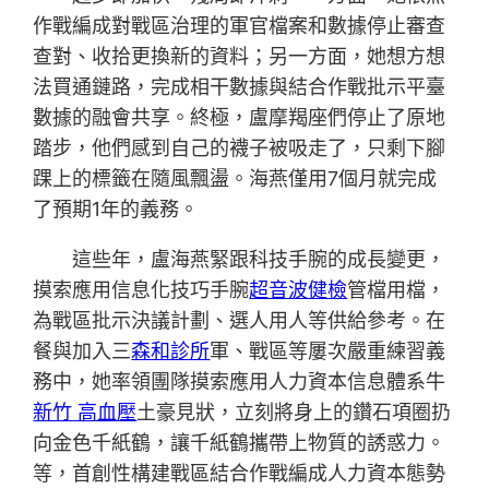
作戰編成對戰區治理的軍官檔案和數據停止審查
查對、收拾更換新的資料；另一方面，她想方想
法買通鏈路，完成相干數據與結合作戰批示平臺
數據的融會共享。終極，盧摩羯座們停止了原地
踏步，他們感到自己的襪子被吸走了，只剩下腳
踝上的標籤在隨風飄盪。海燕僅用7個月就完成
了預期1年的義務。
這些年，盧海燕緊跟科技手腕的成長變更，
摸索應用信息化技巧手腕
超音波健檢
管檔用檔，
為戰區批示決議計劃、選人用人等供給參考。在
餐與加入三
森和診所
軍、戰區等屢次嚴重練習義
務中，她率領團隊摸索應用人力資本信息體系牛
新竹 高血壓
土豪見狀，立刻將身上的鑽石項圈扔
向金色千紙鶴，讓千紙鶴攜帶上物質的誘惑力。
等，首創性構建戰區結合作戰編成人力資本態勢