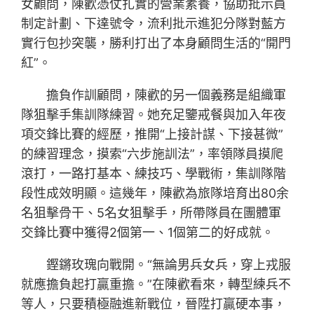
女顧問，陳歡憑仗扎實的營業素養，協助批示員
制定計劃、下達號令，流利批示進犯分隊對藍方
實行包抄突襲，勝利打出了本身顧問生活的“開門
紅”。
擔負作訓顧問，陳歡的另一個義務是組織軍
隊狙擊手集訓隊練習。她充足鑒戒餐與加入年夜
項交鋒比賽的經歷，推開“上接計謀、下接甚微”
的練習理念，摸索“六步施訓法”，率領隊員摸爬
滾打，一路打基本、練技巧、學戰術，集訓隊階
段性成效明顯。這幾年，陳歡為旅隊培育出80余
名狙擊骨干、5名女狙擊手，所帶隊員在團體軍
交鋒比賽中獲得2個第一、1個第二的好成就。
鏗鏘玫瑰向戰開。“無論男兵女兵，穿上戎服
就應擔負起打贏重擔。”在陳歡看來，轉型練兵不
等人，只要積極融進新戰位，晉陞打贏硬本事，