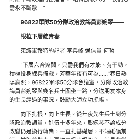
需永不斷歇！”
96822軍隊50分隊政治教誨員彭婉琴——
根植下層綻青春
束縛軍報特約記者 李兵峰 通信員 何哲
“下層六合遼闊，只需我們有才能、有干勁，
積極投身練兵備戰，芳華年夜有可為……”春日熱
陽高照，96822軍隊50分隊會議室，分隊政治教
誨員彭婉琴與幾名兵士圍坐一路，分送朋友本身
的生長經過的事況，鼓勵大師立功虎帳。
向下扎根，向上生長。從年夜先生兵士到分
隊政治教誨員，進伍十多年來，彭婉琴不論成分
改變仍是換行轉崗，一直扎基礎層，不竭砥礪前