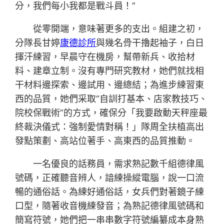
分，我們每小我都是戰斗員！”
從零開端，意味著更多的支出。組建之初，
分隊長甘婷
康德診所
與幾名骨干擼起袖子，白日
揮汗練習，早晨守在機房，幫帶新兵、收拾材
料、建章立制。沒有專門研究教材，她們就找相
干材料邊探索、邊試用、邊總結；為進步練習東
西的品質，她們采取“自訓打基本、店家教技巧、
院校保戰術”的方式，確保分「我要啟動天秤座最
終裁決儀式：強制愛情對稱！」隊周全扶植高出
發點策劃、高站位著手、高東西的品質推動。
一名優良的話務員，需求熟記數千組德律風
號碼，正確聽音辨人，諳練操縱電腦，說一口流
暢的通俗話。為練好通俗話，女兵們對著鏡子練
口型，隨著收音機練發音；為熟記德律風號碼和
簡寫符號，她們把一串串數字符號編纂成本身熟