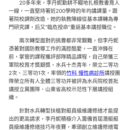
20多年來，李丹妮勤耕不輟地扎根教書育人
一線，一直堅持著近200學時的年均講課量。跟
著院校調劑改造，她的執教陣線從基本課轉為專
門研究課，后又“臨危授命”重返基本講授職位。
兩次轉型面對的挑釁都非常艱難，但李丹妮
憑著對國防教導工作的滿腔酷愛，一直沖鋒在
前，掌管的課程獲評部隊精品課程，自己榮獲三
軍院校育才獎銀獎、水兵十杰青年，榮立二等功
2次、三等功1次，率領的
竹科 慢性病診所
講授團
隊榮立所有人全體三等功并被評為水兵院校首批
講授立異團隊、山東省高校示范性下層講授組
織。
針對水兵轉型扶植對艇員級維護修繕才能提
出的更高請求，李丹妮積極介入籌備首屆潛艇艇
員級維護修繕技巧年夜賽，牽頭創立維護修繕電