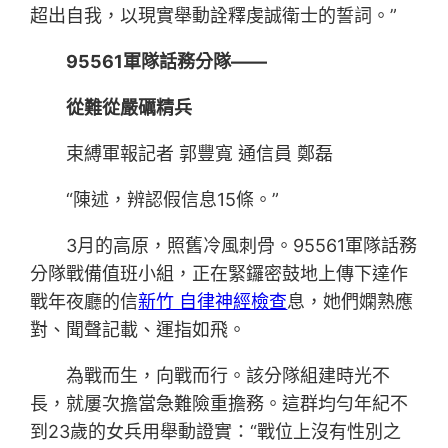
超出自我，以現實舉動詮釋虔誠衛士的誓詞。”
95561軍隊話務分隊——
從難從嚴礪精兵
束縛軍報記者 郭豐寬 通信員 鄭磊
“陳述，辨認假信息15條。”
3月的高原，照舊冷風刺骨。95561軍隊話務
分隊戰備值班小組，正在緊鑼密鼓地上傳下達作
戰年夜廳的信
新竹 自律神經檢查
息，她們嫻熟應
對、聞聲記載、運指如飛。
為戰而生，向戰而行。該分隊組建時光不
長，就屢次擔當急難險重擔務。這群均勻年紀不
到23歲的女兵用舉動證實：“戰位上沒有性別之