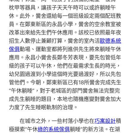
枕甲等器具，讓孩子天天午時可以或許躺睡午
休。此外，黌舍還給每一個班級設定兩個配班教
員。在鄭東新區的永昌小學，黌舍的空余教室被
改革出來給先生們午休應用。該校已依照最年夜
招生人數停止兼顧打算，黌舍的室內活
歐德系統
傢俱
動場、運動室都將列進供先生將來躺睡午休
應用。永昌小黌舍長鄭冬芳表現，要先包管低年
級的孩子可以午休，他們在最需求生長的時光，
幼兒園過渡到小學這個時光要過渡好，所以先包
管他們。今朝，鄭東新區已有18所黌舍完成先生
“午休躺睡”，對于老城區的部門黌舍無法完整完
成先生躺睡的題目，本地也隨機應變對黌舍加大
力度了先生睡眠軌制的治理。
在城市之外，一些村落小學也在
巧寓設計
積
極摸索“午休
綠的系統傢俱
躺睡”的新方法。在湖