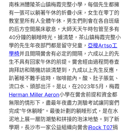
南株洲醴陵茶山鎮梅霞完整小學，每個先生都擁
有一張可以躺著午休的折疊小床，女生在零丁的
教室里所有人全體午休，男生們則會在各自班級
的后方空間展床歇息，大師天天午時包管至多有
40分鐘的躺睡時光。據清楚，茶山鎮梅霞完整小
學的先生年夜部門都是留守兒童，
亞梭Artso工
學椅
并且間隔黌舍有必定的間隔，六成以上的先
生不具有回家午休的前提。黌舍經由過程問卷查
詢拜訪和隨機訪談清楚到，九成以上先生反應，
趴著睡不難手這時，咖啡館內。酸、肚子脹氣、
流口水、頭部出汗。是以，在2023年5月，梅霞
Herman Miller Aeron
小學在黌舍前提和資金都
無限的情形下，盡最年夜盡力測驗考試讓同窗們
完成“午休躺睡”。最後計劃的躺睡形式，是在水
泥地上展一層防潮墊和拼接的泡沫地墊。到了新
學期，長沙市一家公益組織向黌舍
iRock T07
捐