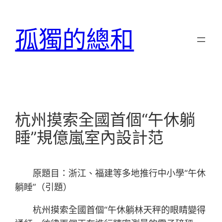
跳
至
孤獨的總和
主
要
內
容
杭州摸索全國首個“午休躺
睡”規億嵐室內設計范
原題目：浙江、福建等多地推行中小學“午休
躺睡”（引題）
杭州摸索全國首個“午休躺林天秤的眼睛變得