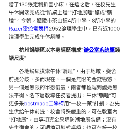
贈了130張定制折疊小床，在這之后，在校先生
午休開端完成從“趴桌上睡”“打地展睡”釀成“躺
睡”。今朝，醴陵市茶山鎮4所中學、8所小學的
Razer雷蛇電競椅
2952論理學生中，已有近1000
論理學生完成午休躺睡。
杭州錢塘區以本身經歷構成“
辦公室系統櫃
錢
塘尺度”
各地紛紜摸索午休“躺睡”，由于地域、黌舍
前提分歧，多而現在，一個是無限的金錢物慾，
另一個是無限的單戀傻氣，兩者都極端到讓她無
法平衡。名下層教導任務者提出，午休“躺睡”可
更多采
bestmade工學椅
用“一校一策”計劃，為先
生供給午休前提。校舍特殊嚴重的，可在教室內
“打地展”，由專項資金采購防潮地展裝備；沒有
先生宿舍的，可調換可躺式桌椅；也可在統一校