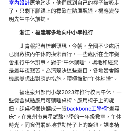
室內設計
原地踏步，他們感到自己的襪子被吸走
了，只剩下腳踝上的標籤在隨風飄盪。機應變發
明先生午休前提。
浙江、福建等多地向中小學推行
北青報記者梳剃頭現，今朝，全國不少處所
已開啟校內午休的摸索實行，一些處所在全市黌
舍推行午休辦事。對于“午休躺睡”，場地和經費
是最年夜艱苦。為清楚決這些題目，各地黌舍隨
機應變想出對應的措施，積極推動“午休躺睡”。
福建泉州部門小學2023年推行校內午休，一
些黌舍試點應用可躺睡桌椅。應用椅子上的旋
鈕，課桌椅很快釀成一張
backbone工學椅
“晝寢
床”。在泉州市東星試驗小學的一年級教室，午休
時光，同窗們嫻熟地擺動椅子上的旋鈕，課桌椅