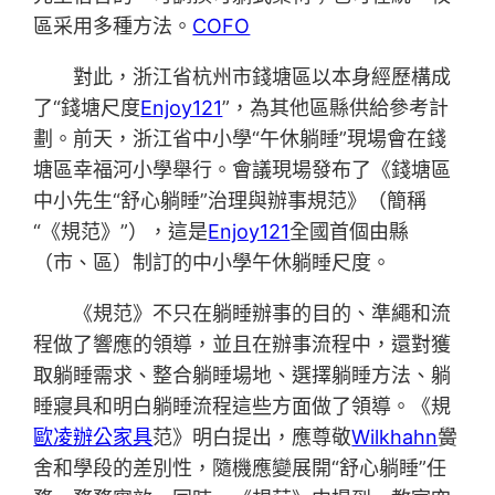
區采用多種方法。
COFO
對此，浙江省杭州市錢塘區以本身經歷構成
了“錢塘尺度
Enjoy121
”，為其他區縣供給參考計
劃。前天，浙江省中小學“午休躺睡”現場會在錢
塘區幸福河小學舉行。會議現場發布了《錢塘區
中小先生“舒心躺睡”治理與辦事規范》（簡稱
“《規范》”），這是
Enjoy121
全國首個由縣
（市、區）制訂的中小學午休躺睡尺度。
《規范》不只在躺睡辦事的目的、準繩和流
程做了響應的領導，並且在辦事流程中，還對獲
取躺睡需求、整合躺睡場地、選擇躺睡方法、躺
睡寢具和明白躺睡流程這些方面做了領導。《規
歐凌辦公家具
范》明白提出，應尊敬
Wilkhahn
黌
舍和學段的差別性，隨機應變展開“舒心躺睡”任