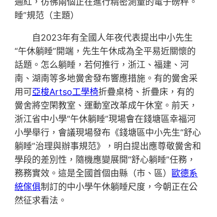
通紅，彷彿兩個正在進行精密測量的電子磅秤。
睡”規范（主題）
自2023年有全國人年夜代表提出中小先生
“午休躺睡”開端，先生午休成為全平易近關懷的
話題。怎么躺睡，若何推行，浙江、福建、河
南、湖南等多地黌舍發布響應措施。有的黌舍采
用可
亞梭Artso工學椅
折疊桌椅、折疊床，有的
黌舍將空閑教室、運動室改革成午休室。前天，
浙江省中小學“午休躺睡”現場會在錢塘區幸福河
小學舉行，會議現場發布《錢塘區中小先生“舒心
躺睡”治理與辦事規范》，明白提出應尊敬黌舍和
學段的差別性，隨機應變展開“舒心躺睡”任務，
務務實效。這是全國首個由縣（市、區）
歐德系
統傢俱
制訂的中小學午休躺睡尺度，今朝正在公
然征求看法。