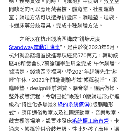
務，務務實效。同時，《規范》中提到，教室空
間缺乏的可以應用藏書樓、體育館、社團運動
室；躺睡方法可以選擇折疊床、躺睡墊、睡袋、
卡通床等分歧寢具，完成十種躺睡方法。
之所以在杭州錢塘區構成“錢塘尺度
Standway電動升降桌
”，是由於從2023年5月，
杭州就為錢塘區投進專項經費570萬元，輔助該
區46所黌舍5.7萬論理學生周全完成“午休躺睡”。
據清楚，錢塘區幸福河小學2021年起讓先生“躺
睡”午休，2022年開端測驗考試“帳篷躺睡”，采
購睡墊，design睡前瀏覽、聽音樂，醒后做操、
整外務等流程，今朝已從“帳篷1.0版躺睡形式”進
級為“特性化多場景3.
綠的系統傢俱
0版躺睡形
式”，應用通俗教室以及社團運動室、音樂教室、
藏書樓等場地，設置沙發床
系統櫃工廠直營
、卡
通床、帳篷等供分歧年級、性此外孩子應用，還