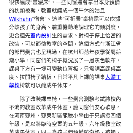
很快釀成“晝寢床”，一些同窗還會拿出本身預備
的枕頭被褥，教室就釀成一個午休的姑且
Wilkhahn
“宿舍”。這些“可折疊”桌椅還可以依據
分歧孩子的身高、體重機動地調理它的傾斜度，
更合適先
室內設計
生的需求。對椅子停止恰當的
改裝，可以節儉教室的空間，這個方式在浙江省
的部門黌舍也呈現過，在杭州師范年夜學從屬競
潮小學，同窗們的椅子概況展了一層灰色軟布，
課桌下方有一塊可變動位置板，只需調高課桌高
度、拉開椅子踏板，日常平凡上課的課桌
人體工
學椅
椅就可以釀成午休床。
除了改裝課桌椅，一些黌舍測驗考試將校內
不消的教室改革成午休室，讓同窗們安心歇息。
在河南鄭州，鄭東新區龍騰小學由于只講授四個
年級，是以將臨時空置的五年級、六年級教室改
革成午休室，同一為孩子們預備防潮墊、被褥、