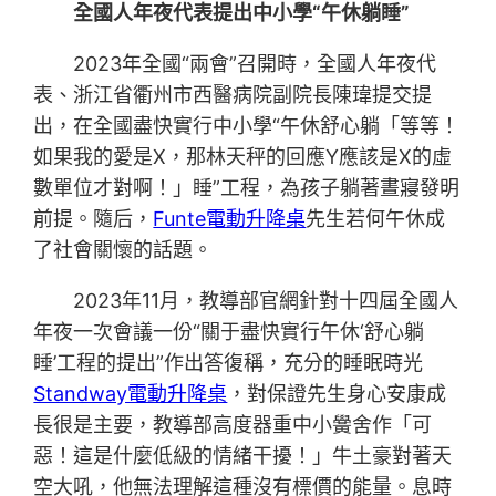
全國人年夜代表提出中小學“午休躺睡”
2023年全國“兩會”召開時，全國人年夜代
表、浙江省衢州市西醫病院副院長陳瑋提交提
出，在全國盡快實行中小學“午休舒心躺「等等！
如果我的愛是X，那林天秤的回應Y應該是X的虛
數單位才對啊！」睡”工程，為孩子躺著晝寢發明
前提。隨后，
Funte電動升降桌
先生若何午休成
了社會關懷的話題。
2023年11月，教導部官網針對十四屆全國人
年夜一次會議一份“關于盡快實行午休‘舒心躺
睡’工程的提出”作出答復稱，充分的睡眠時光
Standway電動升降桌
，對保證先生身心安康成
長很是主要，教導部高度器重中小黌舍作「可
惡！這是什麼低級的情緒干擾！」牛土豪對著天
空大吼，他無法理解這種沒有標價的能量。息時