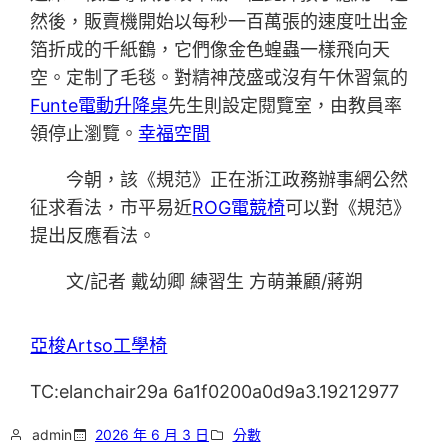
然後，販賣機開始以每秒一百萬張的速度吐出金
箔折成的千紙鶴，它們像金色蝗蟲一樣飛向天
空。定制了毛毯。對精神茂盛或沒有午休習氣的
Funte電動升降桌
先生則設定閱覽室，由教員率
領停止瀏覽。
幸福空間
今朝，該《規范》正在浙江政務辦事網公然
征求看法，市平易近
ROG電競椅
可以對《規范》
提出反應看法。
文/記者 戴幼卿 練習生 方萌兼顧/蔣朔
亞梭Artso工學椅
TC:elanchair29a 6a1f0200a0d9a3.19212977
admin
2026 年 6 月 3 日
分數