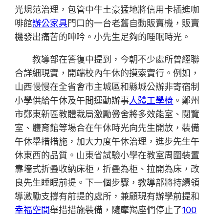
光規范治理，包管中牛土豪猛地將信用卡插進咖
啡館
辦公家具
門口的一台老舊自動販賣機，販賣
機發出痛苦的呻吟。小先生足夠的睡眠時光。
教導部在答復中提到，今朝不少處所曾經聯
合詳細現實，開端校內午休的摸索實行。例如，
山西慢慢在全省會市主城區和縣城公辦非寄宿制
小學供給午休及午間運動辦事
人體工學椅
。鄭州
市鄭東新區教體裁局激勵黌舍將多效能室、閱覽
室、體育館等場合在午休時光向先生開放，裝備
午休舉措措施，加大力度午休治理，進步先生午
休東西的品質。山東省試驗小學在教室周圍裝置
靠墻式折疊收納床柜，折疊為柜、拉開為床，改
良先生睡眠前提。下一個步驟，教導部將持續領
導激勵支撐有前提的處所，兼顧現有辦學前提和
幸福空間
舉措措施裝備，隨摩羯座們停止了
100