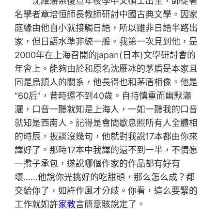
沈維藩系復旦年夜學中文碩士出生，師從著
名學者章培恒師長教師研討中國古典文學。因家
庭緣由他自小就接觸日語，所以雖非日語半路出
家，但日語水準非統一般。我第一次見到他，是
2000年在上海召開的japan(日本)文學研討會的
年會上。能夠由於和原名沈雁冰的茅盾是本家且
同是烏鎮人的關系，他長得也和茅盾相像。他是
“60后”，昔時還不到40歲。自持慎重而幽默瀟
灑，口音一聽就知是上海人，一如一聽我的口音
就知是西南人。記得是會間歇息照所有人全體相
的時辰，扳談沒幾句，他就對我說17本都由你來
譯好了。那時17本中我譯的還不到一半，不情愿
一攬子承包，遂說哪個作家的作品都有好有
壞……他說你光挑好的吃甜頭，那么怎么成？都
交給你了，如許作風才分歧。你看，這么要緊的
工作就如許
家教
言簡意賅說定了。