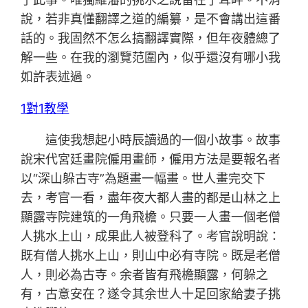
說，若非真懂翻譯之道的編纂，是不會講出這番
話的。我固然不怎么搞翻譯實際，但年夜體總了
解一些。在我的瀏覽范圍內，似乎還沒有哪小我
如許表述過。
1對1教學
這使我想起小時辰讀過的一個小故事。故事
說宋代宮廷畫院僱用畫師，僱用方法是要報名者
以“深山躲古寺”為題畫一幅畫。世人畫完交下
去，考官一看，盡年夜大都人畫的都是山林之上
顯露寺院建筑的一角飛檐。只要一人畫一個老僧
人挑水上山，成果此人被登科了。考官說明說：
既有僧人挑水上山，則山中必有寺院。既是老僧
人，則必為古寺。余者皆有飛檐顯露，何躲之
有，古意安在？遂令其余世人十足回家給妻子挑