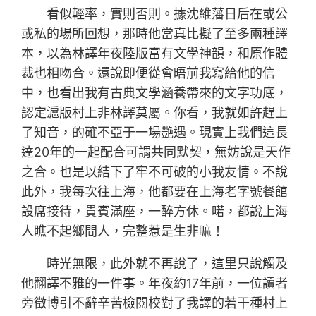
看似輕率，實則否則。據沈維藩日后在或公
或私的場所回想，那時他當真比擬了至多兩種譯
本，以為林譯年夜陸版富有文學神韻，和原作體
裁也相吻合。還說即便從會晤前我寫給他的信
中，也看出我有古典文學涵養帶來的文字功底，
認定滬版村上非林譯莫屬。你看，我就如許趕上
了知音，的確不亞于一場艷遇。現實上我們這長
達20年的一起配合可謂共同默契，無妨說是天作
之合。也是以結下了牢不可破的小我友情。不說
此外，我每次往上海，他都要在上海老字號餐館
設席接待，貴賓滿座，一醉方休。喏，都說上海
人瞧不起鄉間人，完整惹是生非嘛！
時光無限，此外就不再說了，這里只說觸及
他翻譯不雅的一件事。年夜約17年前，一位讀者
旁徵博引不辭辛苦檢閱校對了我譯的若干種村上