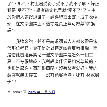
了”，那么，村上君受得了受不了我不了解，歸正
我是“受不了”，讀者確定也早就“受不了”了。由
於你把人家譯逝世了，譯得魂靈出竅，成了衣帽
架。在文學翻譯上，這才是真正無可救藥的“誤
譯”。
我這么說，并不是請求讀者人人都必需是宋
代那位考官，更不是針對特定讀者反唇相譏，而
是借此機遇再絮聒一遍文學翻譯是怎么一個工
具。不夸張地說，我對讀者伴侶是相當尊敬的，
也很是感謝。事理很簡略，沒有讀者愛好，我的
翻譯就無由存在——沒有顧客捧場，哪有“林家展
子”！
admin
2025 年 3 月 5 日