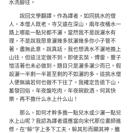
水洗腳往。
說回文學翻譯。作為譯者，如同挑水的僧
人。本僧人既老，寺又遠在深山，兩年夜桶水一
路上哪能一點兒都不灑。當然我不是說灑水有
理，不是說我愿意灑幾多就灑幾多你小子管不
著，盡無此意。說真話，我也想滴水不灑地擔上
山往，但這注定做不到。即使玄奘、傅雷、豐子
愷活著也未必做到。題目只是灑多灑少而已。假
設灑一半剩一半甚至剩的不如灑的多，這挑水僧
人便無論若何也做不下往了。我確定告退下山，
蓄發回俗，年夜盤吃肉，年夜碗飲酒，何其快
樂，再不擔什么水上什么山！
那么，如何才幹多擔一點兒水或少灑一點兒
水上山呢？我認為譯者還應當向宋代那位畫師進
修，在“躲”字上多下工夫，躲其形而顯其神，雖