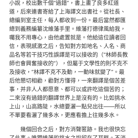
小說，校出數千個“過錯”，書上畫了良多紅道
道，后來連書寄給了上海譯文出書社。從社長、
總編到室主任，每人都收到一份。最后當然都匯
總到義務編纂沈維藩手里。維藩打德律風給我，
囑我不用專心，由他處置就是。他給這位讀者回
信，表現感激之后，告知對方如地名、人名、商
品名等若干技巧性誤譯是可以接收的（“林師長教
師也會興奮接收的”），但屬于文學性的則不克不
及接收，“林譯不克不及動，一動味就變了”。最
后他懇切相勸，勸對方懂得，一來翻譯是個苦差
事，并非人人都愿意、都可以或許吃這個苦的；
二來沒有過錯的翻譯世界上是沒有的。比如挑水
上山，山高路陡，水總要灑一點兒出往——所以
不單要看灑了幾多水，更應看擔上往幾多水。
幾個回合之后，對方消聲匿跡。我也很快忘
了此事。唯獨維藩的挑水之說留在了耳畔。不消