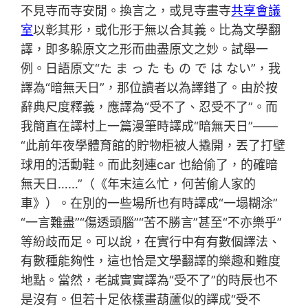
不見寺而寺安閒。換言之，或見寺畫寺
共享會議
室
以彰其形，或化形于無以合其義。比為文學翻
譯，即多躲原文之形而曲盡原文之妙。試舉一
例。日語原文“た ま っ た も の で は ない”，我
譯為“暗無天日”，那位讀者以為譯錯了。由於按
辭典尺度釋義，應譯為“受不了、忍受不了”。而
我簡直在譯村上一篇漫筆時譯成“暗無天日”——
“此前年夜學體育館的貯物柜被人撬開，丟了打壁
球用的活動鞋。而此刻連car 也給偷了，的確暗
無天日……”（《年末這么忙，何苦偷人家的
車》）。在別的一些場所也有時譯成“一塌糊涂”
“一言難盡”“傷透頭腦”“苦不勝言”甚至“不亦樂乎”
等紛歧而足。可以說，在實行中有有數個譯法、
有數種能夠性，這也恰是文學翻譯的樂趣和難度
地點。當然，老誠實實譯為“受不了”的時辰也不
是沒有。但若十足依樣畫葫蘆似的譯成“受不