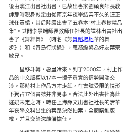
後由漓江出書社出書，已故出書家劉碩良師長教
師那時親身敲定由從南京年夜學結業不久的汪正
球任責編，其后陸續出書了五卷本“村上春樹精品
集”。其間李景端師長教師任社長的譯林出書社出
書了《舞舞舞》（時名《芳
舞蹈場地
華的舞
步》）和《奇鳥行狀錄》，義務編纂為好友葉宗
敏兄。
星移斗轉，暑盡冷來。到了2000年，村上作
品的中文版權以17本一攬子買賣的情勢開端交
涉。那時村上作品方才走紅，在書號受限的情形
下獨占17個書號并非易事。合法此外出書社為此
遲疑未定之時，時任上海譯文出書社社長的清華
年夜學文科出生的葉路決然拍案，全體購進版
權，并且交給沈維藩擔任。