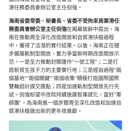
港任務委員會辦公室主任倪強。
海南省委常委、秘書長、省委不受拘束商業港任
務委員會辦公室主任倪強
在揭幕致辭中提出，海
南在推動周全深化改造開放和自貿港扶植過程
中，獲得了活潑的實行結果。以後，海南正在穩
步擴展軌制型開放，奮力爭當新時期改造開放示
范。一是全力推動封關運作“一號工程”；二是打
造新質生孩子力的主要實行地；三是經由過程“兩
個基地”“兩個關鍵”“兩個收集”積極打造國際國際
雙輪迴計謀交匯點；四是加速軌制型開放先行先
試。倪強盼望中改院持續施展智庫感化，當好“軍
師團”，為海南進一個步驟周全深化改造和加速自
貿港扶植做出新的更年夜進獻。