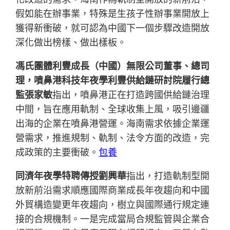
假如能在辦事業，特殊是生孩子性辦事業開放上
獲得新衝破，就可認為中國下一個步驟改造開放
深化做出榜樣、做出樣板。
馮氏團體利豐成長（中國）無限公司董事、總司
理，噴鼻港科技年夜學利豐供給鏈研討院履行總
監張家敏
指出，噴鼻港正在打造跨國供給鏈治理
中間，旨在應用軌制、全球收集上風，吸引邊疆
出海的企業在噴鼻港營運。海南需求依據企業運
營需求，推進規制、軌制、法令方面的改造，完
成政策的主要衝破。
包養
同濟年夜學特聘傳授劉興華
指出，打造軌制型開
放新前沿需求順應國際商業成長年夜趨向和中國
外貿構造變更年夜趨向，樹立與國際通行規定連
接的合規機制。一是完成當局合規監管與企業合