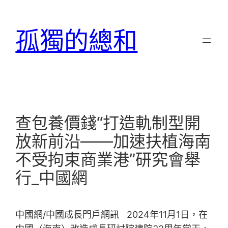
跳
至
孤獨的總和
主
要
內
容
查包養價錢“打造軌制型開
放新前沿——加速扶植海南
不受拘束商業港”研究會舉
行_中國網
中國網/中國成長門戶網訊 2024年11月1日，在