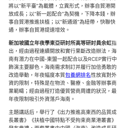
將以“新平臺”為載體，立異形式，辦事自貿港開
放成長；以“新一起配合”為契機，下降本錢，辦
事自貿港推進扶植；以“新通道”為紐帶，快聯快
通，辦事自貿港提速增效。
新加坡國立年夜學東亞研討所高等研討員余虹
指
出，經由過程連續開放和實行果斷改造辦法，海
南有潛力在中國-東盟一起配合以及RCEP實行中
飾演主要腳色。海南需求制訂并履行加倍勇敢的
改造舉動，年夜幅度本質
包養網排名
性放寬對外
資的限制，特殊是在物流、醫療、金融等辦事商
業範疇；經由過程打造優質營商周遭的狀況，最
年夜限制吸引外資落戶海南。
主題講話后，舉行了《出力推進高東西的品質成
長叢書》《扶植中國特點不受拘束商業港叢書》