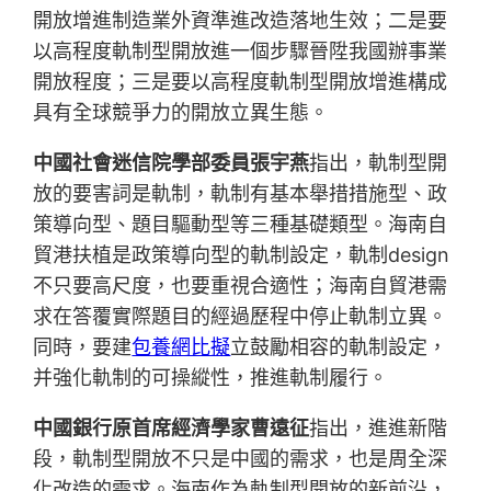
開放增進制造業外資準進改造落地生效；二是要
以高程度軌制型開放進一個步驟晉陞我國辦事業
開放程度；三是要以高程度軌制型開放增進構成
具有全球競爭力的開放立異生態。
中國社會迷信院學部委員張宇燕
指出，軌制型開
放的要害詞是軌制，軌制有基本舉措措施型、政
策導向型、題目驅動型等三種基礎類型。海南自
貿港扶植是政策導向型的軌制設定，軌制design
不只要高尺度，也要重視合適性；海南自貿港需
求在答覆實際題目的經過歷程中停止軌制立異。
同時，要建
包養網比擬
立鼓勵相容的軌制設定，
并強化軌制的可操縱性，推進軌制履行。
中國銀行原首席經濟學家曹遠征
指出，進進新階
段，軌制型開放不只是中國的需求，也是周全深
化改造的需求。海南作為軌制型開放的新前沿，