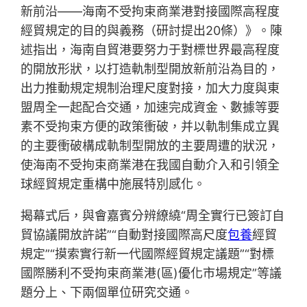
新前沿——海南不受拘束商業港對接國際高程度
經貿規定的目的與義務（研討提出20條）》。陳
述指出，海南自貿港要努力于對標世界最高程度
的開放形狀，以打造軌制型開放新前沿為目的，
出力推動規定規制治理尺度對接，加大力度與東
盟周全一起配合交通，加速完成資金、數據等要
素不受拘束方便的政策衝破，并以軌制集成立異
的主要衝破構成軌制型開放的主要周遭的狀況，
使海南不受拘束商業港在我國自動介入和引領全
球經貿規定重構中施展特別感化。
揭幕式后，與會嘉賓分辨繚繞“周全實行已簽訂自
貿協議開放許諾”“自動對接國際高尺度
包養
經貿
規定”“摸索實行新一代國際經貿規定議題”“對標
國際勝利不受拘束商業港(區)優化市場規定”等議
題分上、下兩個單位研究交通。