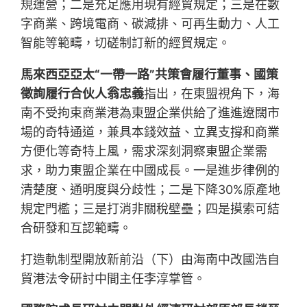
規運營；二是充足應用現有經貿規定；三是在數
字商業、跨境電商、碳減排、可再生動力、人工
智能等範疇，切磋制訂新的經貿規定。
馬來西亞亞太“一帶一路”共策會履行董事、國策
徵詢履行合伙人翁忠義
指出，在東盟視角下，海
南不受拘束商業港為東盟企業供給了進進遼闊市
場的奇特通道，兼具本錢效益、立異支撐和商業
方便化等奇特上風，需求深刻洞察東盟企業需
求，助力東盟企業在中國成長。一是進步律例的
清楚度、通明度與分歧性；二是下降30%原產地
規定門檻；三是打消非關稅壁壘；四是摸索可結
合研發和互認範疇。
打造軌制型開放新前沿（下）由海南中改國浩自
貿港法令研討中間主任李淳掌管。