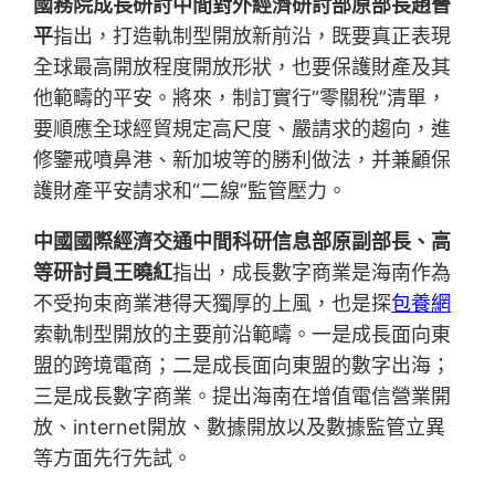
國務院成長研討中間對外經濟研討部原部長趙晉
平
指出，打造軌制型開放新前沿，既要真正表現
全球最高開放程度開放形狀，也要保護財產及其
他範疇的平安。將來，制訂實行“零關稅”清單，
要順應全球經貿規定高尺度、嚴請求的趨向，進
修鑒戒噴鼻港、新加坡等的勝利做法，并兼顧保
護財產平安請求和“二線”監管壓力。
中國國際經濟交通中間科研信息部原副部長、高
等研討員王曉紅
指出，成長數字商業是海南作為
不受拘束商業港得天獨厚的上風，也是探
包養網
索軌制型開放的主要前沿範疇。一是成長面向東
盟的跨境電商；二是成長面向東盟的數字出海；
三是成長數字商業。提出海南在增值電信營業開
放、internet開放、數據開放以及數據監管立異
等方面先行先試。