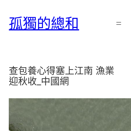
跳
至
孤獨的總和
主
要
內
容
查包養心得塞上江南 漁業
迎秋收_中國網