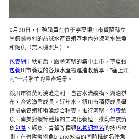
9月20日，任務職員在位于寧夏銀川市賀蘭縣立
崗鎮蘭豐村的晶誠水產養殖基地內分揀海水鱸魚
和鰱魚（無人機照片）。
包養網
中秋前后，跟著河蟹的集中上市，寧夏銀
包養
川市養殖的各類水產物進進收獲季，“塞上江
南”一片繁忙的豐產場景。
銀川市得黃河澆灌之利，自古水溝縱橫、湖泊棋
布，合適漁業成長。近年來，銀川市積極成長舉
措措施養殖和稻漁綜合種養，推行河蟹、
包養
鱸
魚、南美對蝦等種類的工場化養殖，推動年夜黃
魚
包養
、鱖魚、青蟹等種類
包養網排名
的技巧攻
關，在晉陞慣例魚brand效益的同時推動名優魚