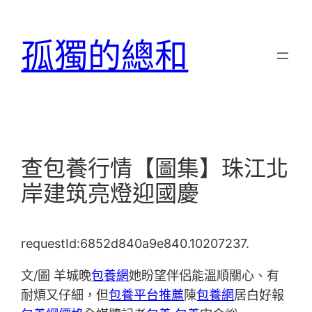
跳
至
孤獨的總和
主
要
內
容
查包養行情【圖集】珠江北
岸建筑亮燈迎國慶
requestId:6852d840a9e840.10207237.
文/圖 羊城晚
包養網
她盼望伴侶能溫順關心、有
耐煩又仔細，但
包養平台推薦
陳
包養網
居白好報