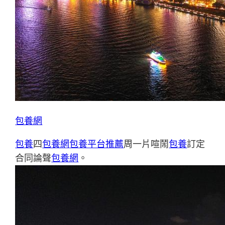
包養網
包養
四
包養網
包養平台推薦
周一片喧鬧
包養
訂定
合同論聲
包養網
。