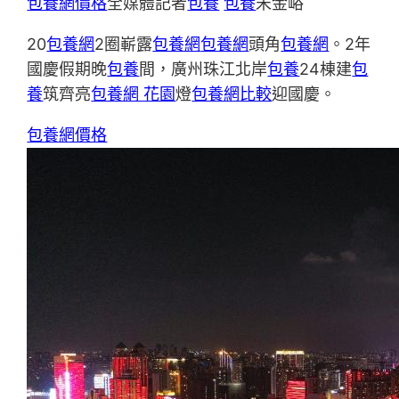
包養網價格
全媒體記者
包養
包養
宋金峪
20
包養網
2圈嶄露
包養網
包養網
頭角
包養網
。2年
國慶假期晚
包養
間，廣州珠江北岸
包養
24棟建
包
養
筑齊亮
包養網 花園
燈
包養網比較
迎國慶。
包養網價格